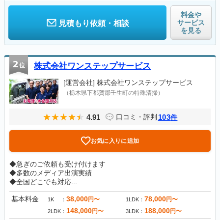
料金や
サービス
見積もり依頼・相談
を見る
2
位
株式会社ワンステップサービス
[運営会社]
株式会社ワンステップサービス
（栃木県下都賀郡壬生町の特殊清掃）
4.91
103
口コミ・評判
件
お気に入りに追加
◆急ぎのご依頼も受け付けます
◆多数のメディア出演実績
◆全国どこでも対応...
基本料金
38,000
78,000
円〜
円〜
1K
1LDK
148,000
188,000
円〜
円〜
2LDK
3LDK