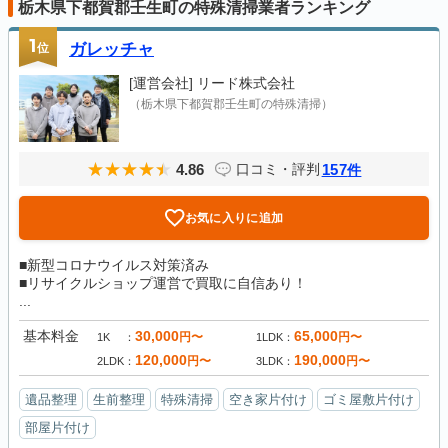
栃木県下都賀郡壬生町の特殊清掃業者ランキング
1
位
ガレッチャ
[運営会社]
リード株式会社
（栃木県下都賀郡壬生町の特殊清掃）
4.86
157
口コミ・評判
件
お気に入りに追加
■新型コロナウイルス対策済み
■リサイクルショップ運営で買取に自信あり！
...
基本料金
30,000
65,000
円〜
円〜
1K
1LDK
120,000
190,000
円〜
円〜
2LDK
3LDK
遺品整理
生前整理
特殊清掃
空き家片付け
ゴミ屋敷片付け
部屋片付け