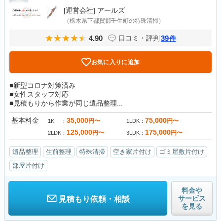
[運営会社]
アールズ
（栃木県下都賀郡壬生町の特殊清掃）
4.90
39
口コミ・評判
件
お気に入りに追加
■新型コロナ対策済み
■女性スタッフ対応
■見積もりから作業が同じ遺品整理...
基本料金
35,000
75,000
円〜
円〜
1K
1LDK
125,000
175,000
円〜
円〜
2LDK
3LDK
遺品整理
生前整理
特殊清掃
空き家片付け
ゴミ屋敷片付け
部屋片付け
料金や
サービス
見積もり依頼・相談
を見る