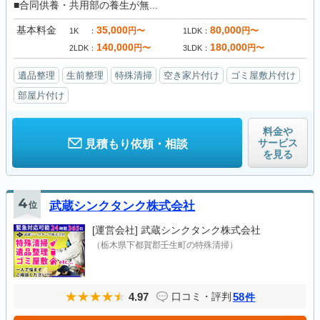
■合同供養・共用部の養生が無...
基本料金
35,000
80,000
円〜
円〜
1K
1LDK
140,000
180,000
円〜
円〜
2LDK
3LDK
遺品整理
生前整理
特殊清掃
空き家片付け
ゴミ屋敷片付け
部屋片付け
料金や
サービス
見積もり依頼・相談
を見る
4
位
武蔵シンクタンク株式会社
[運営会社]
武蔵シンクタンク株式会社
（栃木県下都賀郡壬生町の特殊清掃）
4.97
58
口コミ・評判
件