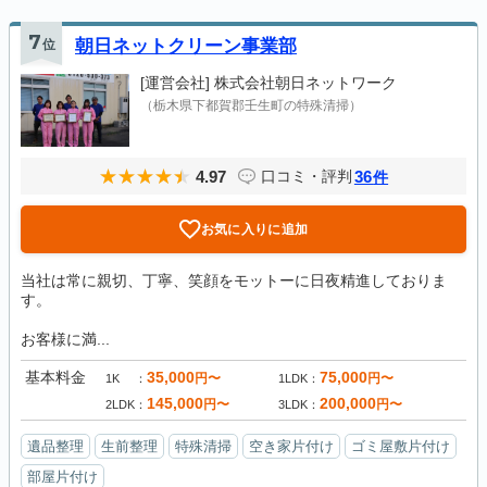
7
位
朝日ネットクリーン事業部
[運営会社]
株式会社朝日ネットワーク
（栃木県下都賀郡壬生町の特殊清掃）
4.97
36
口コミ・評判
件
お気に入りに追加
当社は常に親切、丁寧、笑顔をモットーに日夜精進しておりま
す。
お客様に満...
基本料金
35,000
75,000
円〜
円〜
1K
1LDK
145,000
200,000
円〜
円〜
2LDK
3LDK
遺品整理
生前整理
特殊清掃
空き家片付け
ゴミ屋敷片付け
部屋片付け