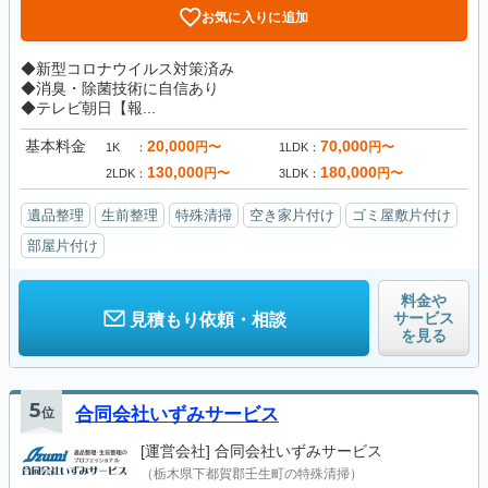
お気に入りに追加
◆新型コロナウイルス対策済み
◆消臭・除菌技術に自信あり
◆テレビ朝日【報...
基本料金
20,000
70,000
円〜
円〜
1K
1LDK
130,000
180,000
円〜
円〜
2LDK
3LDK
遺品整理
生前整理
特殊清掃
空き家片付け
ゴミ屋敷片付け
部屋片付け
料金や
サービス
見積もり依頼・相談
を見る
5
位
合同会社いずみサービス
[運営会社]
合同会社いずみサービス
（栃木県下都賀郡壬生町の特殊清掃）