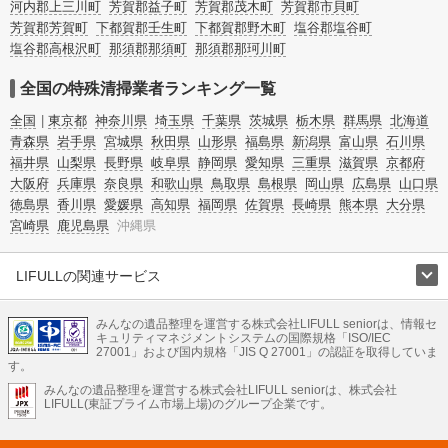
河内郡上三川町
芳賀郡益子町
芳賀郡茂木町
芳賀郡市貝町
芳賀郡芳賀町
下都賀郡壬生町
下都賀郡野木町
塩谷郡塩谷町
塩谷郡高根沢町
那須郡那須町
那須郡那珂川町
全国の特殊清掃業者ランキング一覧
全国
東京都
神奈川県
埼玉県
千葉県
茨城県
栃木県
群馬県
北海道
青森県
岩手県
宮城県
秋田県
山形県
福島県
新潟県
富山県
石川県
福井県
山梨県
長野県
岐阜県
静岡県
愛知県
三重県
滋賀県
京都府
大阪府
兵庫県
奈良県
和歌山県
鳥取県
島根県
岡山県
広島県
山口県
徳島県
香川県
愛媛県
高知県
福岡県
佐賀県
長崎県
熊本県
大分県
宮崎県
鹿児島県
沖縄県
LIFULLの関連サービス
LIFULLのサービス
みんなの遺品整理を運営する株式会社LIFULL seniorは、情報セ
不動産・住宅
引越し
老人ホーム
地方創生
ママの就労支援
キュリティマネジメントシステムの国際規格「ISO/IEC
不動産クラウドファンディング
遺品整理
老後の暮らし情報
27001」および国内規格「JIS Q 27001」の認証を取得していま
農業技術
す。
みんなの遺品整理を運営する株式会社LIFULL seniorは、株式会社
LIFULL HOME'Sのサービス
LIFULL(東証プライム市場上場)のグループ企業です。
不動産・住宅
マンション
一戸建て
注文住宅
リノベーション
不動産査定
マンション専門売却査定
不動産投資
アドバイザー