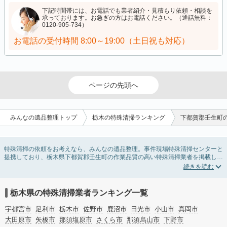
下記時間帯には、お電話でも業者紹介・見積もり依頼・相談を
承っております。お急ぎの方はお電話ください。（通話無料：
0120-905-734）
お電話の受付時間
8:00～19:00（土日祝も対応）
ページの先頭へ
みんなの遺品整理トップ
栃木の特殊清掃ランキング
下都賀郡壬生町
特殊清掃の依頼をお考えなら、みんなの遺品整理。事件現場特殊清掃センターと
提携しており、栃木県下都賀郡壬生町の作業品質の高い特殊清掃業者を掲載して
います。孤独死・孤立死に伴う不用品の処分・回収・引き取りから、事件・事
故・自殺現場などの血液や体液の除去、ハエやウジなどの害虫駆除まで対応して
います。栃木県下都賀郡壬生町の特殊清掃の料金相場情報だけで業者を決められ
ない場合はリフォームによる原状回復・オゾン脱臭機による腐敗臭などの臭いの
栃木県の特殊清掃業者ランキング一覧
脱臭・消臭サービスなど絞り込み条件を利用し検索してみましょう。
また故人のご遺族だけでなく不動産管理会社様やオーナー様(賃貸家主様)、行政
宇都宮市
足利市
栃木市
佐野市
鹿沼市
日光市
小山市
真岡市
のご担当者様でも相談できます。
大田原市
矢板市
那須塩原市
さくら市
那須烏山市
下野市