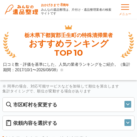
8
おかげさまで
周年
みんなの遺品整理は、片付け・遺品整理業者の検索
サイトです
メニュー
栃木県下都賀郡壬生町の
特殊清掃業者
おすすめランキング
10
TOP
口コミ数・評価を基準にした、人気の業者ランキングをご紹介。（集計
期間：2017/10/1〜
2026/08/08
）
※
※ 同率の場合、対応可能サービスなどを加味して順位を算出します
集計タイミングで、順位が変動する場合があります
市区町村を変更する
依頼内容を選択する