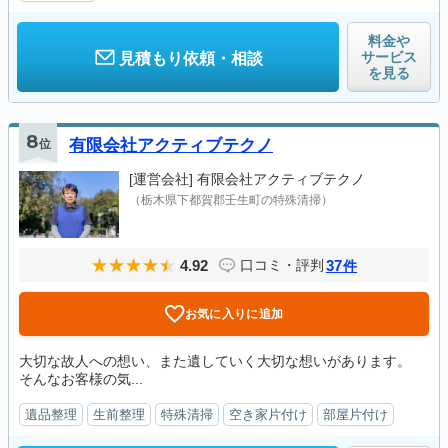
料金や
サービス
見積もり依頼・相談
を見る
8
位
有限会社アクティブテクノ
[運営会社]
有限会社アクティブテクノ
（栃木県下都賀郡壬生町の特殊清掃）
4.92
37
口コミ・評判
件
お気に入りに追加
大切な故人への想い、また遺していく大切な想いがあります。
そんなお客様の気...
遺品整理
生前整理
特殊清掃
空き家片付け
部屋片付け