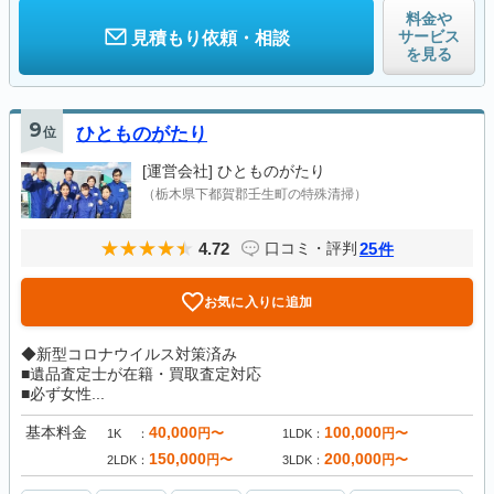
料金や
サービス
見積もり依頼・相談
を見る
9
位
ひとものがたり
[運営会社]
ひとものがたり
（栃木県下都賀郡壬生町の特殊清掃）
4.72
25
口コミ・評判
件
お気に入りに追加
◆新型コロナウイルス対策済み
■遺品査定士が在籍・買取査定対応
■必ず女性...
基本料金
40,000
100,000
円〜
円〜
1K
1LDK
150,000
200,000
円〜
円〜
2LDK
3LDK