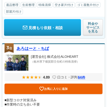
遺品整理
生前整理
特殊清掃
空き家片付け
ゴミ屋敷片付け
部屋片付け
料金や
サービス
見積もり依頼・相談
を見る
3
位
あろはーと・ちば
[運営会社]
株式会社ALOHEART
（栃木県下都賀郡壬生町の特殊清掃）
4.89
64
口コミ・評判
件
お気に入りに追加
■新型コロナ対策済み
■作業時の立ち合い不要