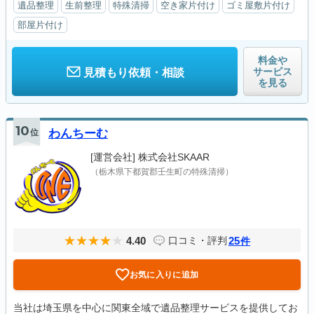
遺品整理
生前整理
特殊清掃
空き家片付け
ゴミ屋敷片付け
部屋片付け
料金や
サービス
見積もり依頼・相談
を見る
10
位
わんちーむ
[運営会社]
株式会社SKAAR
（栃木県下都賀郡壬生町の特殊清掃）
4.40
25
口コミ・評判
件
お気に入りに追加
当社は埼玉県を中心に関東全域で遺品整理サービスを提供してお