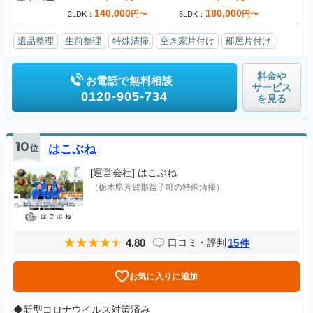
140,000
180,000
円〜
円〜
2LDK
3LDK
遺品整理
生前整理
特殊清掃
空き家片付け
部屋片付け
料金や
お電話で無料相談
サービス
0120-905-734
を見る
10
位
はこぶね
[運営会社]
はこぶね
（栃木県芳賀郡益子町の特殊清掃）
4.80
15
口コミ・評判
件
お気に入りに追加
◆新型コロナウイルス対策済み