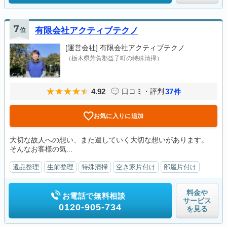
7
位
有限会社アクティブテクノ
[運営会社]
有限会社アクティブテクノ
（栃木県芳賀郡益子町の特殊清掃）
4.92
37
口コミ・評判
件
お気に入りに追加
大切な故人への想い、また遺していく大切な想いがあります。
そんなお客様の気...
遺品整理
生前整理
特殊清掃
空き家片付け
部屋片付け
料金や
お電話で無料相談
サービス
0120-905-734
を見る