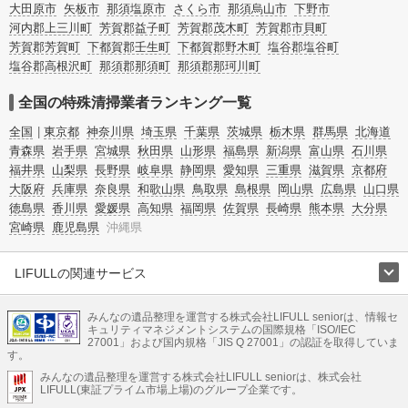
大田原市
矢板市
那須塩原市
さくら市
那須烏山市
下野市
河内郡上三川町
芳賀郡益子町
芳賀郡茂木町
芳賀郡市貝町
芳賀郡芳賀町
下都賀郡壬生町
下都賀郡野木町
塩谷郡塩谷町
塩谷郡高根沢町
那須郡那須町
那須郡那珂川町
全国の特殊清掃業者ランキング一覧
全国
東京都
神奈川県
埼玉県
千葉県
茨城県
栃木県
群馬県
北海道
青森県
岩手県
宮城県
秋田県
山形県
福島県
新潟県
富山県
石川県
福井県
山梨県
長野県
岐阜県
静岡県
愛知県
三重県
滋賀県
京都府
大阪府
兵庫県
奈良県
和歌山県
鳥取県
島根県
岡山県
広島県
山口県
徳島県
香川県
愛媛県
高知県
福岡県
佐賀県
長崎県
熊本県
大分県
宮崎県
鹿児島県
沖縄県
LIFULLの関連サービス
LIFULLのサービス
みんなの遺品整理を運営する株式会社LIFULL seniorは、情報セ
不動産・住宅
引越し
老人ホーム
地方創生
ママの就労支援
キュリティマネジメントシステムの国際規格「ISO/IEC
不動産クラウドファンディング
遺品整理
老後の暮らし情報
27001」および国内規格「JIS Q 27001」の認証を取得していま
農業技術
す。
みんなの遺品整理を運営する株式会社LIFULL seniorは、株式会社
LIFULL HOME'Sのサービス
LIFULL(東証プライム市場上場)のグループ企業です。
不動産・住宅
マンション
一戸建て
注文住宅
リノベーション