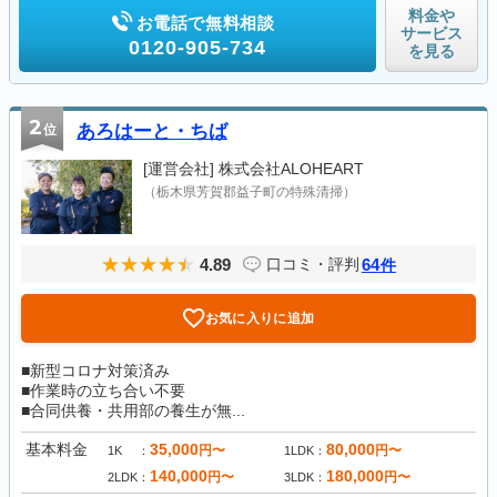
料金や
お電話で無料相談
サービス
0120-905-734
を見る
2
位
あろはーと・ちば
[運営会社]
株式会社ALOHEART
（栃木県芳賀郡益子町の特殊清掃）
4.89
64
口コミ・評判
件
お気に入りに追加
■新型コロナ対策済み
■作業時の立ち合い不要
■合同供養・共用部の養生が無...
基本料金
35,000
80,000
円〜
円〜
1K
1LDK
140,000
180,000
円〜
円〜
2LDK
3LDK