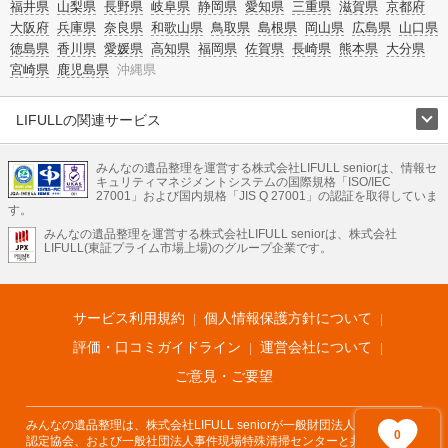
福井県
山梨県
長野県
岐阜県
静岡県
愛知県
三重県
滋賀県
京都府
大阪府
兵庫県
奈良県
和歌山県
鳥取県
島根県
岡山県
広島県
山口県
徳島県
香川県
愛媛県
高知県
福岡県
佐賀県
長崎県
熊本県
大分県
宮崎県
鹿児島県
沖縄県
LIFULLの関連サービス
LIFULLのサービス
みんなの遺品整理を運営する株式会社LIFULL seniorは、情報セ
不動産・住宅
引越し
老人ホーム
地方創生
ママの就労支援
キュリティマネジメントシステムの国際規格「ISO/IEC
不動産クラウドファンディング
遺品整理
老後の暮らし情報
27001」および国内規格「JIS Q 27001」の認証を取得していま
農業技術
す。
みんなの遺品整理を運営する株式会社LIFULL seniorは、株式会社
LIFULL HOME'Sのサービス
LIFULL(東証プライム市場上場)のグループ企業です。
不動産・住宅
マンション
一戸建て
注文住宅
リノベーション
不動産査定
マンション専門売却査定
不動産投資
アドバイザー
住まいの窓口
住宅ローン
住まいインデックス
プライスマップ
不動産アーカイブ
空き家バンク
家賃相場
不動産会社
まちむすび
サービス利用規約
個人情報保護方針について
不動産用語集
住まいのお役立ち情報
LIFULL HOME'S PRESS
DIY Mag
アプリ
不動産データ
不動産転職
評価・口コミガイドライン
運営会社について
ご意見・ご要望
みんなの遺品整理は、株式会社LIFULL seniorが一般財団法人遺品整理士
0
認定協会、および一般社団法人事件現場特殊清掃センターと共同でサービ