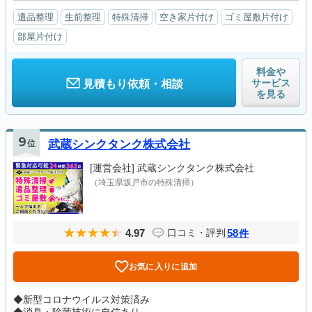
遺品整理
生前整理
特殊清掃
空き家片付け
ゴミ屋敷片付け
部屋片付け
料金や
サービス
見積もり依頼・相談
を見る
9
位
武蔵シンクタンク株式会社
[運営会社]
武蔵シンクタンク株式会社
（埼玉県坂戸市の特殊清掃）
4.97
58
口コミ・評判
件
お気に入りに追加
◆新型コロナウイルス対策済み