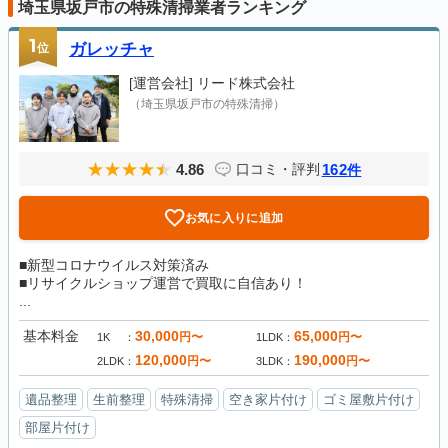
埼玉県坂戸市の特殊清掃業者ランキング
1
位
ガレッチャ
[運営会社]
リード株式会社
（埼玉県坂戸市の特殊清掃）
4.86
162
口コミ・評判
件
お気に入りに追加
■新型コロナウイルス対策済み
■リサイクルショップ運営で買取に自信あり！
...
基本料金
30,000
65,000
円〜
円〜
1K
1LDK
120,000
190,000
円〜
円〜
2LDK
3LDK
遺品整理
生前整理
特殊清掃
空き家片付け
ゴミ屋敷片付け
部屋片付け