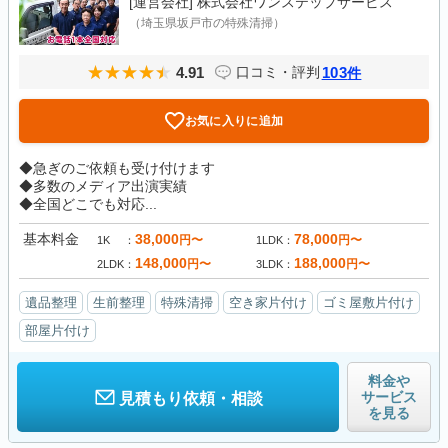
[運営会社]
株式会社ワンステップサービス
（埼玉県坂戸市の特殊清掃）
4.91
103
口コミ・評判
件
お気に入りに追加
◆急ぎのご依頼も受け付けます
◆多数のメディア出演実績
◆全国どこでも対応...
基本料金
38,000
78,000
円〜
円〜
1K
1LDK
148,000
188,000
円〜
円〜
2LDK
3LDK
遺品整理
生前整理
特殊清掃
空き家片付け
ゴミ屋敷片付け
部屋片付け
料金や
サービス
見積もり依頼・相談
を見る