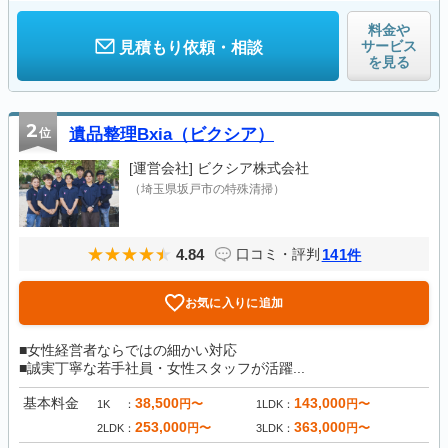
料金や
サービス
見積もり依頼・相談
を見る
2
位
遺品整理Bxia（ビクシア）
[運営会社]
ビクシア株式会社
（埼玉県坂戸市の特殊清掃）
4.84
141
口コミ・評判
件
お気に入りに追加
■女性経営者ならではの細かい対応
■誠実丁寧な若手社員・女性スタッフが活躍...
基本料金
38,500
143,000
円〜
円〜
1K
1LDK
253,000
363,000
円〜
円〜
2LDK
3LDK