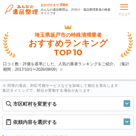
8
おかげさまで
周年
みんなの遺品整理は、片付け・遺品整理業者の検索
サイトです
メニュー
埼玉県坂戸市の
特殊清掃業者
おすすめランキング
10
TOP
口コミ数・評価を基準にした、人気の業者ランキングをご紹介。（集計
期間：2017/10/1〜
2026/08/09
）
※
※ 同率の場合、対応可能サービスなどを加味して順位を算出します
集計タイミングで、順位が変動する場合があります
市区町村を変更する
依頼内容を選択する