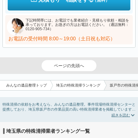
（無料）
下記時間帯には、お電話でも業者紹介・見積もり依頼・相談を
承っております。お急ぎの方はお電話ください。（通話無料：
0120-905-734）
お電話の受付時間
8:00～19:00（土日祝も対応）
ページの先頭へ
みんなの遺品整理トップ
埼玉の特殊清掃ランキング
坂戸市の特殊清
特殊清掃の依頼をお考えなら、みんなの遺品整理。事件現場特殊清掃センターと
提携しており、埼玉県坂戸市の作業品質の高い特殊清掃業者を掲載しています。
孤独死・孤立死に伴う不用品の処分・回収・引き取りから、事件・事故・自殺現
場などの血液や体液の除去、ハエやウジなどの害虫駆除まで対応しています。埼
玉県坂戸市の特殊清掃の料金相場情報だけで業者を決められない場合はリフォー
ムによる原状回復・オゾン脱臭機による腐敗臭などの臭いの脱臭・消臭サービス
埼玉県の特殊清掃業者ランキング一覧
など絞り込み条件を利用し検索してみましょう。