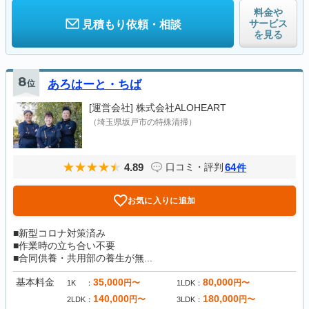
料金や
サービス
見積もり依頼・相談
を見る
8
位
あろはーと・ちば
[運営会社]
株式会社ALOHEART
（埼玉県坂戸市の特殊清掃）
4.89
64
口コミ・評判
件
お気に入りに追加
■新型コロナ対策済み
■作業時の立ち合い不要
■合同供養・共用部の養生が無...
基本料金
35,000
80,000
円〜
円〜
1K
1LDK
140,000
180,000
円〜
円〜
2LDK
3LDK