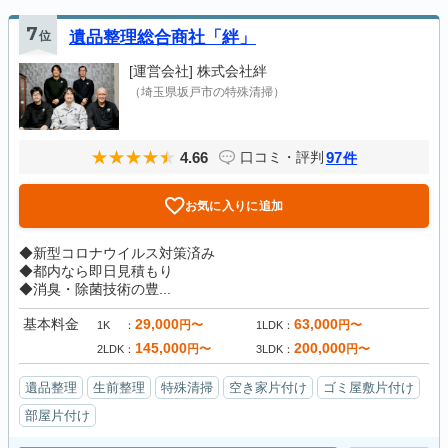
7
位
遺品整理総合商社「絆」
[運営会社]
株式会社絆
（埼玉県坂戸市の特殊清掃）
4.66
97
口コミ・評判
件
お気に入りに追加
◆新型コロナウイルス対策済み
◆都内なら即日見積もり
◆消臭・除菌技術の豊...
基本料金
29,000
63,000
円〜
円〜
1K
1LDK
145,000
200,000
円〜
円〜
2LDK
3LDK
遺品整理
生前整理
特殊清掃
空き家片付け
ゴミ屋敷片付け
部屋片付け