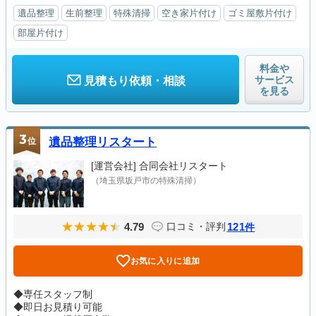
遺品整理
生前整理
特殊清掃
空き家片付け
ゴミ屋敷片付け
部屋片付け
料金や
サービス
見積もり依頼・相談
を見る
3
位
遺品整理リスタート
[運営会社]
合同会社リスタート
（埼玉県坂戸市の特殊清掃）
4.79
121
口コミ・評判
件
お気に入りに追加
◆専任スタッフ制
◆即日お見積り可能