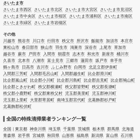
また故人のご遺族だけでなく不動産管理会社様やオーナー様(賃貸家主様)、行政
さいたま市
のご担当者様でも相談できます。
さいたま市西区
さいたま市北区
さいたま市大宮区
さいたま市見沼区
さいたま市中央区
さいたま市桜区
さいたま市浦和区
さいたま市南区
さいたま市緑区
さいたま市岩槻区
その他
川越市
熊谷市
川口市
行田市
秩父市
所沢市
飯能市
加須市
本庄市
東松山市
春日部市
狭山市
羽生市
鴻巣市
深谷市
上尾市
草加市
越谷市
蕨市
戸田市
入間市
朝霞市
志木市
和光市
新座市
桶川市
久喜市
北本市
八潮市
富士見市
三郷市
蓮田市
坂戸市
幸手市
鶴ヶ島市
日高市
吉川市
ふじみ野市
白岡市
北足立郡伊奈町
入間郡三芳町
入間郡毛呂山町
入間郡越生町
比企郡滑川町
比企郡嵐山町
比企郡小川町
比企郡川島町
比企郡吉見町
比企郡鳩山町
比企郡ときがわ町
秩父郡横瀬町
秩父郡皆野町
秩父郡長瀞町
秩父郡小鹿野町
秩父郡東秩父村
児玉郡美里町
児玉郡神川町
児玉郡上里町
大里郡寄居町
南埼玉郡宮代町
北葛飾郡杉戸町
北葛飾郡松伏町
全国の特殊清掃業者ランキング一覧
全国
東京都
神奈川県
埼玉県
千葉県
茨城県
栃木県
群馬県
北海道
青森県
岩手県
宮城県
秋田県
山形県
福島県
新潟県
富山県
石川県