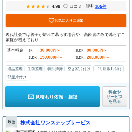
4.96
105
口コミ・評判
件
お気に入りに追加
現代社会では親子が離れて暮らす場合や、高齢者のみで暮らすご
家庭が増えており...
基本料金
30,000
80,000
円〜
円〜
1K
1LDK
150,000
200,000
円〜
円〜
2LDK
3LDK
遺品整理
生前整理
特殊清掃
空き家片付け
ゴミ屋敷片付け
部屋片付け
料金や
サービス
見積もり依頼・相談
を見る
6
位
株式会社ワンステップサービス