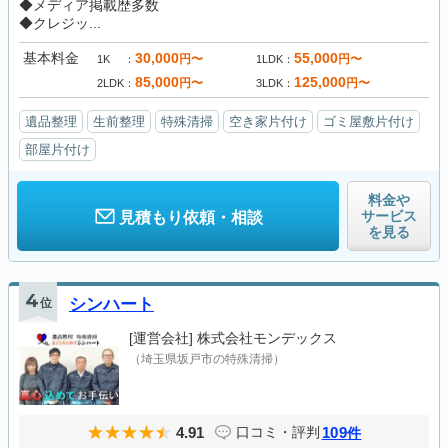
◆メディア掲載歴多数
◆クレジッ...
基本料金
30,000
55,000
円〜
円〜
1K
1LDK
85,000
125,000
円〜
円〜
2LDK
3LDK
遺品整理
生前整理
特殊清掃
空き家片付け
ゴミ屋敷片付け
部屋片付け
料金や
サービス
見積もり依頼・相談
を見る
4
位
シンハート
[運営会社]
株式会社モンデックス
（埼玉県坂戸市の特殊清掃）
4.91
109
口コミ・評判
件