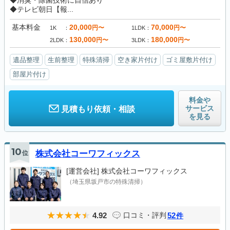
◆消臭・除菌技術に自信あり
◆テレビ朝日【報...
基本料金
20,000
70,000
円〜
円〜
1K
1LDK
130,000
180,000
円〜
円〜
2LDK
3LDK
遺品整理
生前整理
特殊清掃
空き家片付け
ゴミ屋敷片付け
部屋片付け
料金や
サービス
見積もり依頼・相談
を見る
10
位
株式会社コーワフィックス
[運営会社]
株式会社コーワフィックス
（埼玉県坂戸市の特殊清掃）
4.92
52
口コミ・評判
件