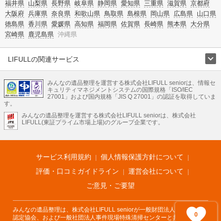
福井県
山梨県
長野県
岐阜県
静岡県
愛知県
三重県
滋賀県
京都府
大阪府
兵庫県
奈良県
和歌山県
鳥取県
島根県
岡山県
広島県
山口県
徳島県
香川県
愛媛県
高知県
福岡県
佐賀県
長崎県
熊本県
大分県
宮崎県
鹿児島県
沖縄県
LIFULLの関連サービス
LIFULLのサービス
みんなの遺品整理を運営する株式会社LIFULL seniorは、情報セ
不動産・住宅
引越し
老人ホーム
地方創生
ママの就労支援
キュリティマネジメントシステムの国際規格「ISO/IEC
不動産クラウドファンディング
遺品整理
老後の暮らし情報
27001」および国内規格「JIS Q 27001」の認証を取得していま
農業技術
す。
みんなの遺品整理を運営する株式会社LIFULL seniorは、株式会社
LIFULL HOME'Sのサービス
LIFULL(東証プライム市場上場)のグループ企業です。
不動産・住宅
マンション
一戸建て
注文住宅
リノベーション
不動産査定
マンション専門売却査定
不動産投資
アドバイザー
住まいの窓口
住宅ローン
住まいインデックス
プライスマップ
不動産アーカイブ
空き家バンク
家賃相場
不動産会社
まちむすび
サービス利用規約
個人情報保護方針について
不動産用語集
住まいのお役立ち情報
LIFULL HOME'S PRESS
DIY Mag
アプリ
不動産データ
不動産転職
評価・口コミガイドライン
運営会社について
ご意見・ご要望
みんなの遺品整理は、株式会社LIFULL seniorが一般財団法人遺品整理士
0
認定協会、および一般社団法人事件現場特殊清掃センターと共同でサービ