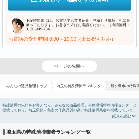
（無料）
下記時間帯には、お電話でも業者紹介・見積もり依頼・相談を
承っております。お急ぎの方はお電話ください。（通話無料：
0120-905-734）
お電話の受付時間
8:00～19:00（土日祝も対応）
ページの先頭へ
みんなの遺品整理トップ
埼玉の特殊清掃ランキング
鶴ヶ島市の特殊
特殊清掃の依頼をお考えなら、みんなの遺品整理。事件現場特殊清掃センターと
提携しており、埼玉県鶴ヶ島市の作業品質の高い特殊清掃業者を掲載していま
す。孤独死・孤立死に伴う不用品の処分・回収・引き取りから、事件・事故・自
殺現場などの血液や体液の除去、ハエやウジなどの害虫駆除まで対応していま
す。埼玉県鶴ヶ島市の特殊清掃の料金相場情報だけで業者を決められない場合は
リフォームによる原状回復・オゾン脱臭機による腐敗臭などの臭いの脱臭・消臭
埼玉県の特殊清掃業者ランキング一覧
サービスなど絞り込み条件を利用し検索してみましょう。