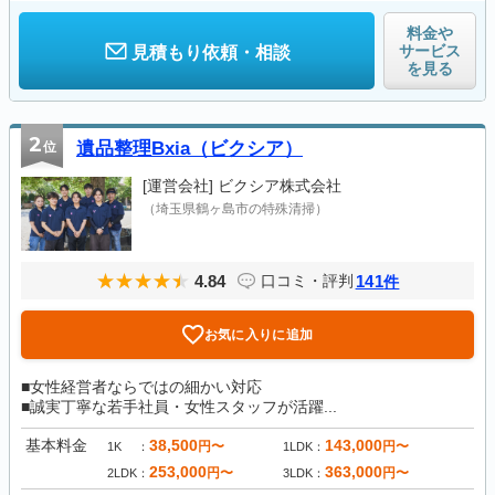
料金や
サービス
見積もり依頼・相談
を見る
2
位
遺品整理Bxia（ビクシア）
[運営会社]
ビクシア株式会社
（埼玉県鶴ヶ島市の特殊清掃）
4.84
141
口コミ・評判
件
お気に入りに追加
■女性経営者ならではの細かい対応
■誠実丁寧な若手社員・女性スタッフが活躍...
基本料金
38,500
143,000
円〜
円〜
1K
1LDK
253,000
363,000
円〜
円〜
2LDK
3LDK