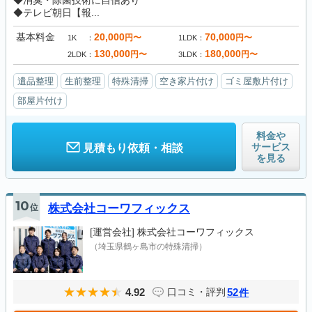
◆消臭・除菌技術に自信あり
◆テレビ朝日【報...
基本料金
20,000
70,000
円〜
円〜
1K
1LDK
130,000
180,000
円〜
円〜
2LDK
3LDK
遺品整理
生前整理
特殊清掃
空き家片付け
ゴミ屋敷片付け
部屋片付け
料金や
サービス
見積もり依頼・相談
を見る
10
位
株式会社コーワフィックス
[運営会社]
株式会社コーワフィックス
（埼玉県鶴ヶ島市の特殊清掃）
4.92
52
口コミ・評判
件