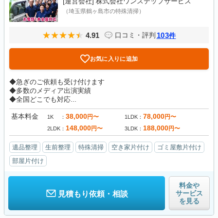
[運営会社]
株式会社ワンステップサービス
（埼玉県鶴ヶ島市の特殊清掃）
4.91
103
口コミ・評判
件
お気に入りに追加
◆急ぎのご依頼も受け付けます
◆多数のメディア出演実績
◆全国どこでも対応...
基本料金
38,000
78,000
円〜
円〜
1K
1LDK
148,000
188,000
円〜
円〜
2LDK
3LDK
遺品整理
生前整理
特殊清掃
空き家片付け
ゴミ屋敷片付け
部屋片付け
料金や
サービス
見積もり依頼・相談
を見る