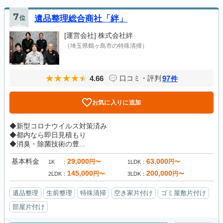
7
位
遺品整理総合商社「絆」
[運営会社]
株式会社絆
（埼玉県鶴ヶ島市の特殊清掃）
4.66
97
口コミ・評判
件
お気に入りに追加
◆新型コロナウイルス対策済み
◆都内なら即日見積もり
◆消臭・除菌技術の豊...
基本料金
29,000
63,000
円〜
円〜
1K
1LDK
145,000
200,000
円〜
円〜
2LDK
3LDK
遺品整理
生前整理
特殊清掃
空き家片付け
ゴミ屋敷片付け
部屋片付け