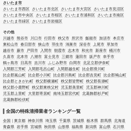
また故人のご遺族だけでなく不動産管理会社様やオーナー様(賃貸家主様)、行政
さいたま市
のご担当者様でも相談できます。
さいたま市西区
さいたま市北区
さいたま市大宮区
さいたま市見沼区
さいたま市中央区
さいたま市桜区
さいたま市浦和区
さいたま市南区
さいたま市緑区
さいたま市岩槻区
その他
川越市
熊谷市
川口市
行田市
秩父市
所沢市
飯能市
加須市
本庄市
東松山市
春日部市
狭山市
羽生市
鴻巣市
深谷市
上尾市
草加市
越谷市
蕨市
戸田市
入間市
朝霞市
志木市
和光市
新座市
桶川市
久喜市
北本市
八潮市
富士見市
三郷市
蓮田市
坂戸市
幸手市
鶴ヶ島市
日高市
吉川市
ふじみ野市
白岡市
北足立郡伊奈町
入間郡三芳町
入間郡毛呂山町
入間郡越生町
比企郡滑川町
比企郡嵐山町
比企郡小川町
比企郡川島町
比企郡吉見町
比企郡鳩山町
比企郡ときがわ町
秩父郡横瀬町
秩父郡皆野町
秩父郡長瀞町
秩父郡小鹿野町
秩父郡東秩父村
児玉郡美里町
児玉郡神川町
児玉郡上里町
大里郡寄居町
南埼玉郡宮代町
北葛飾郡杉戸町
北葛飾郡松伏町
全国の特殊清掃業者ランキング一覧
全国
東京都
神奈川県
埼玉県
千葉県
茨城県
栃木県
群馬県
北海道
青森県
岩手県
宮城県
秋田県
山形県
福島県
新潟県
富山県
石川県