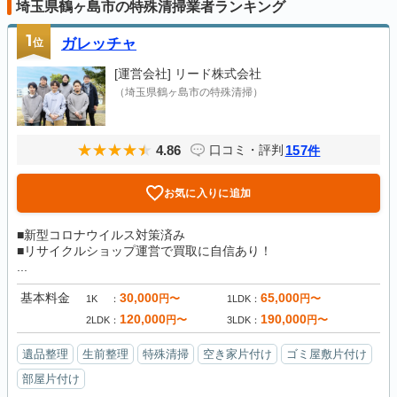
埼玉県鶴ヶ島市の特殊清掃業者ランキング
1
位
ガレッチャ
[運営会社]
リード株式会社
（埼玉県鶴ヶ島市の特殊清掃）
4.86
157
口コミ・評判
件
お気に入りに追加
■新型コロナウイルス対策済み
■リサイクルショップ運営で買取に自信あり！
...
基本料金
30,000
65,000
円〜
円〜
1K
1LDK
120,000
190,000
円〜
円〜
2LDK
3LDK
遺品整理
生前整理
特殊清掃
空き家片付け
ゴミ屋敷片付け
部屋片付け