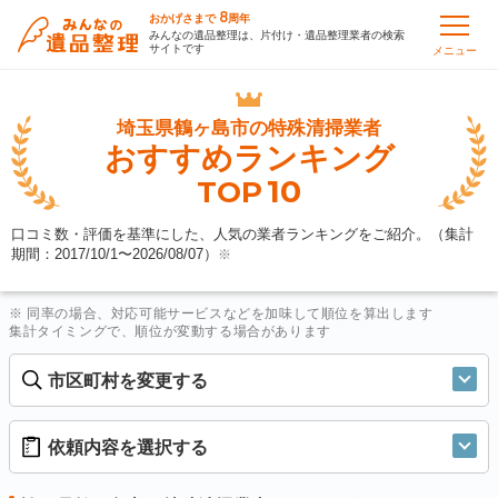
8
おかげさまで
周年
みんなの遺品整理は、片付け・遺品整理業者の検索
サイトです
メニュー
埼玉県鶴ヶ島市の
特殊清掃業者
おすすめランキング
10
TOP
口コミ数・評価を基準にした、人気の業者ランキングをご紹介。（集計
期間：2017/10/1〜
2026/08/07
）
※
※ 同率の場合、対応可能サービスなどを加味して順位を算出します
集計タイミングで、順位が変動する場合があります
市区町村を変更する
依頼内容を選択する