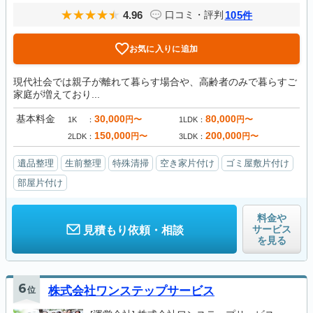
4.96
105
口コミ・評判
件
お気に入りに追加
現代社会では親子が離れて暮らす場合や、高齢者のみで暮らすご
家庭が増えており...
基本料金
30,000
80,000
円〜
円〜
1K
1LDK
150,000
200,000
円〜
円〜
2LDK
3LDK
遺品整理
生前整理
特殊清掃
空き家片付け
ゴミ屋敷片付け
部屋片付け
料金や
サービス
見積もり依頼・相談
を見る
6
位
株式会社ワンステップサービス