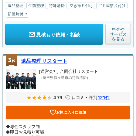
遺品整理
生前整理
特殊清掃
空き家片付け
ゴミ屋敷片付け
部屋片付け
料金や
サービス
見積もり依頼・相談
を見る
3
位
遺品整理リスタート
[運営会社]
合同会社リスタート
（埼玉県鶴ヶ島市の特殊清掃）
4.79
121
口コミ・評判
件
お気に入りに追加
◆専任スタッフ制
◆即日お見積り可能