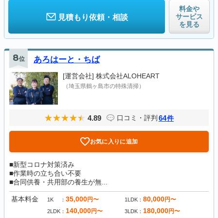
料金や
サービス
見積もり依頼・相談
を見る
8
位
あろはーと・ちば
[運営会社]
株式会社ALOHEART
（埼玉県鶴ヶ島市の特殊清掃）
4.89
64
口コミ・評判
件
お気に入りに追加
■新型コロナ対策済み
■作業時の立ち合い不要
■合同供養・共用部の養生が無...
基本料金
35,000
80,000
円〜
円〜
1K
1LDK
140,000
180,000
円〜
円〜
2LDK
3LDK