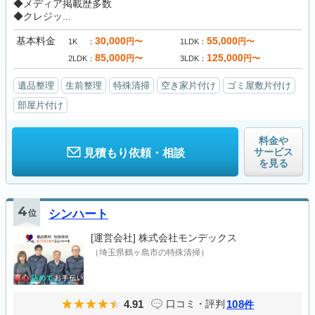
◆メディア掲載歴多数
◆クレジッ...
基本料金
30,000
55,000
円〜
円〜
1K
1LDK
85,000
125,000
円〜
円〜
2LDK
3LDK
遺品整理
生前整理
特殊清掃
空き家片付け
ゴミ屋敷片付け
部屋片付け
料金や
サービス
見積もり依頼・相談
を見る
4
位
シンハート
[運営会社]
株式会社モンデックス
（埼玉県鶴ヶ島市の特殊清掃）
4.91
108
口コミ・評判
件