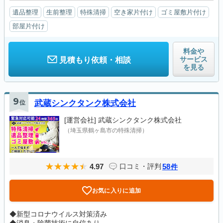
遺品整理
生前整理
特殊清掃
空き家片付け
ゴミ屋敷片付け
部屋片付け
料金や
サービス
見積もり依頼・相談
を見る
9
位
武蔵シンクタンク株式会社
[運営会社]
武蔵シンクタンク株式会社
（埼玉県鶴ヶ島市の特殊清掃）
4.97
58
口コミ・評判
件
お気に入りに追加
◆新型コロナウイルス対策済み