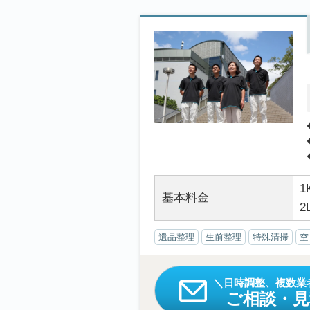
1
基本料金
2
遺品整理
生前整理
特殊清掃
空
日時調整、複数業
ご相談・