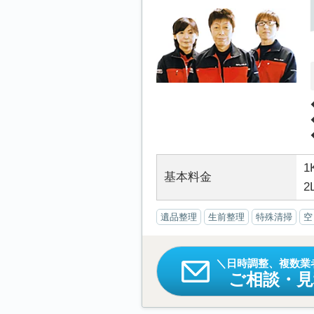
1
基本料金
2
遺品整理
生前整理
特殊清掃
空
日時調整、複数業
ご相談・