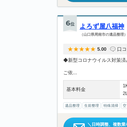
6
位
よろず屋八福神
（山口県周南市の遺品整理
5.00
口コ
◆新型コロナウイルス対策済
ご依...
1
基本料金
2
遺品整理
生前整理
特殊清掃
空
日時調整、複数業