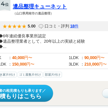
4
位
遺品整理キューネット
（山口県周南市の遺品整理）
5.00
口コミ・評判
18
件
◆6年連続優良事業所認定
◆遺品整理業者として、20年以上の実績と経験
◆...
K
40,000
円〜
1LDK
90,000
円〜
LDK
150,000
円〜
3LDK
210,000
円〜
き家片付け
ゴミ屋敷片付け
部屋片付け
者の相見積もりも承ります
見積もりはこちら