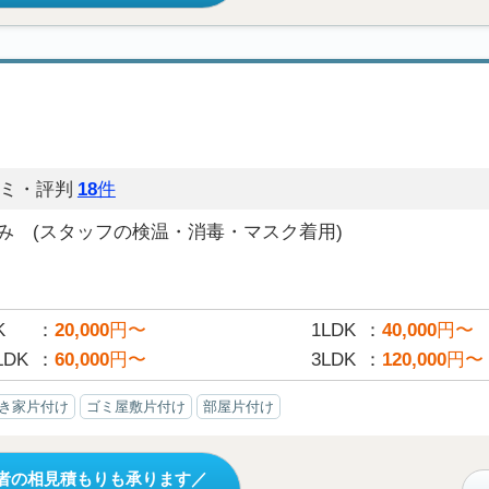
）
ミ・評判
18
件
み (スタッフの検温・消毒・マスク着用)
K
20,000
円〜
1LDK
40,000
円〜
LDK
60,000
円〜
3LDK
120,000
円〜
き家片付け
ゴミ屋敷片付け
部屋片付け
者の相見積もりも承ります