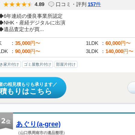
4.89
口コミ・評判
157
件
◆6年連続の優良事業所認定
◆NHK・産経デジタルに出演
◆遺品査定士が買...
K
35,000
円〜
1LDK
60,000
円〜
LDK
90,000
円〜
3LDK
140,000
円〜
き家片付け
ゴミ屋敷片付け
部屋片付け
者の相見積もりも承ります
見積もりはこちら
2
位
あぐり(a-gree)
（山口県周南市の遺品整理）