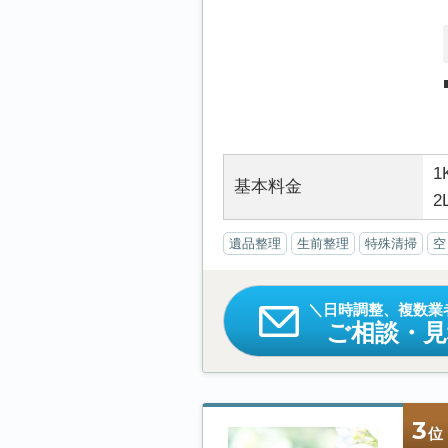
1
基本料金
2
遺品整理
生前整理
特殊清掃
空
日時調整、複数業
ご相談・
3
位