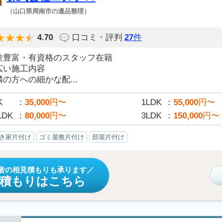
（山口県周南市の遺品整理）
4.70
口コミ・評判
27
件
験豊富・有資格のスタッフ在籍
広い施工内容
の方への細かな配...
K
35,000
円〜
1LDK
55,000
円〜
LDK
80,000
円〜
3LDK
150,000
円〜
き家片付け
ゴミ屋敷片付け
部屋片付け
者の相見積もりも承ります
見積もりはこちら