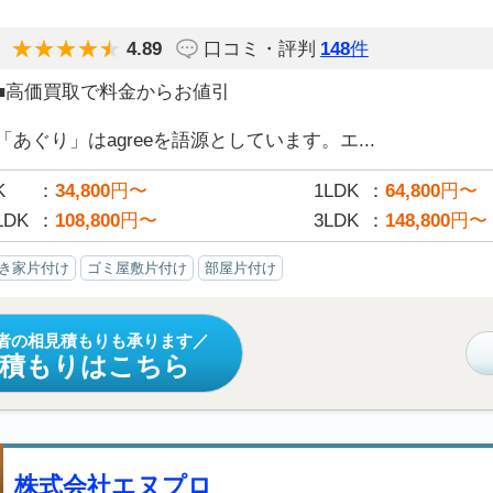
4.89
口コミ・評判
148
件
■高価買取で料金からお値引
「あぐり」はagreeを語源としています。エ...
K
34,800
円〜
1LDK
64,800
円〜
LDK
108,800
円〜
3LDK
148,800
円〜
き家片付け
ゴミ屋敷片付け
部屋片付け
者の相見積もりも承ります
見積もりはこちら
株式会社エヌプロ