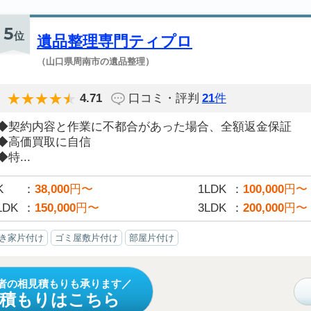
5
位
遺品整理専門ティプロ
（山口県周南市の遺品整理）
4.71
口コミ・評判
21
件
◆契約内容と作業に不都合があった場合、全額返金保証
◆高価買取に自信
◆特...
K
38,000
円〜
1LDK
100,000
円〜
LDK
150,000
円〜
3LDK
200,000
円〜
き家片付け
ゴミ屋敷片付け
部屋片付け
者の相見積もりも承ります
見積もりはこちら