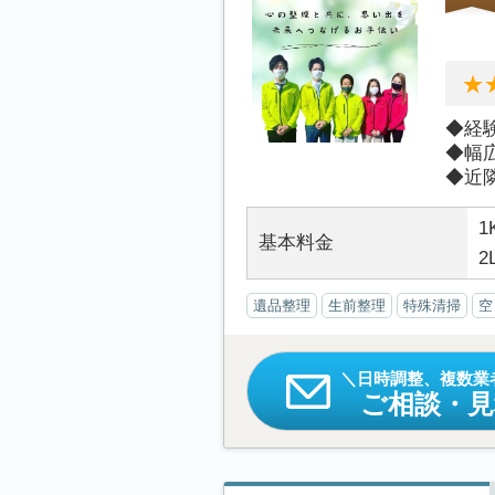
◆経
◆幅
◆近隣
1
基本料金
2
遺品整理
生前整理
特殊清掃
空
日時調整、複数業
ご相談・