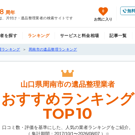
8
無
0
周年
は、片付け・遺品整理業者の検索サイトです
お気に入り
者を探す
ランキング
サービスと料金相場
記事一覧
理ランキング
周南市の遺品整理ランキング
山口県周南市の
遺品整理業者
おすすめランキング
10
TOP
口コミ数・評価を基準にした、人気の業者ランキングをご紹介。
（ 集計期間：2017/10/1〜
2026/08/07
）
※