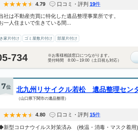
4.79
口コミ・評判
19
件
当社は不動産売買に特化した遺品整理事業所です。
お一人住まいで生きている間...
き家片付け
ゴミ屋敷片付け
部屋片付け
05-734
※お客様相談窓口につながります。
受付時間 8:00～19:00（土日祝も対応）
7
位
北九州リサイクル若松 遺品整理セン
（山口県下関市の遺品整理）
4.80
口コミ・評判
15
件
◆新型コロナウイルス対策済み (検温・消毒・マスク着用