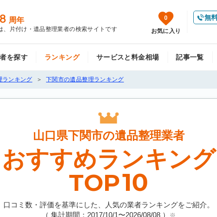
8
無
0
周年
は、片付け・遺品整理業者の検索サイトです
お気に入り
者を探す
ランキング
サービスと料金相場
記事一覧
理ランキング
下関市の遺品整理ランキング
山口県下関市の
遺品整理業者
おすすめランキング
10
TOP
口コミ数・評価を基準にした、人気の業者ランキングをご紹介。
（ 集計期間：2017/10/1〜
2026/08/08
）
※