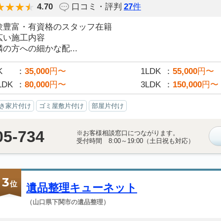
4.70
口コミ・評判
27
件
験豊富・有資格のスタッフ在籍
広い施工内容
の方への細かな配...
K
35,000
円〜
1LDK
55,000
円〜
LDK
80,000
円〜
3LDK
150,000
円〜
き家片付け
ゴミ屋敷片付け
部屋片付け
05-734
※お客様相談窓口につながります。
受付時間 8:00～19:00（土日祝も対応）
3
位
遺品整理キューネット
（山口県下関市の遺品整理）