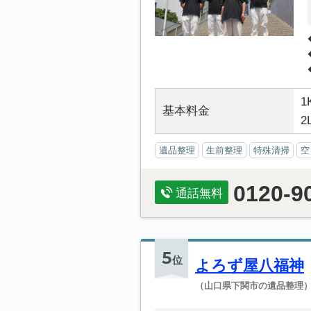
1
基本料金
2
遺品整理
生前整理
特殊清掃
空
0120-9
通話無料
5
位
よろず屋八福神
（山口県下関市の遺品整理