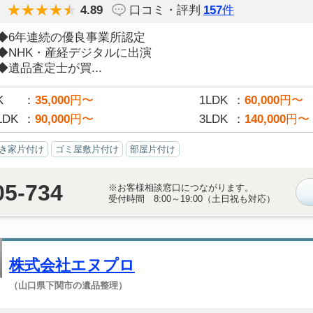
4.89
口コミ・評判
157
件
◆6年連続の優良事業所認定
◆NHK・産経デジタルに出演
◆遺品査定士が買...
K
35,000
円〜
1LDK
60,000
円〜
LDK
90,000
円〜
3LDK
140,000
円〜
き家片付け
ゴミ屋敷片付け
部屋片付け
05-734
※お客様相談窓口につながります。
受付時間 8:00～19:00（土日祝も対応）
株式会社エヌプロ
（山口県下関市の遺品整理）