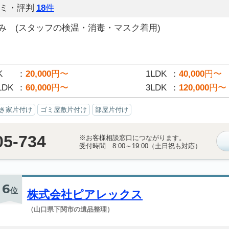
ミ・評判
18
件
み (スタッフの検温・消毒・マスク着用)
K
20,000
円〜
1LDK
40,000
円〜
LDK
60,000
円〜
3LDK
120,000
円〜
き家片付け
ゴミ屋敷片付け
部屋片付け
05-734
※お客様相談窓口につながります。
受付時間 8:00～19:00（土日祝も対応）
6
位
株式会社ピアレックス
（山口県下関市の遺品整理）