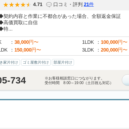
4.71
口コミ・評判
21
件
◆契約内容と作業に不都合があった場合、全額返金保証
◆高価買取に自信
◆特...
K
38,000
円〜
1LDK
100,000
円〜
LDK
150,000
円〜
3LDK
200,000
円〜
き家片付け
ゴミ屋敷片付け
部屋片付け
05-734
※お客様相談窓口につながります。
受付時間 8:00～19:00（土日祝も対応）
）