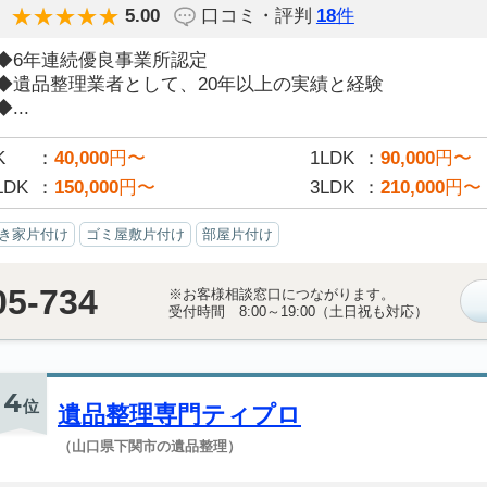
5.00
口コミ・評判
18
件
◆6年連続優良事業所認定
◆遺品整理業者として、20年以上の実績と経験
◆...
K
40,000
円〜
1LDK
90,000
円〜
LDK
150,000
円〜
3LDK
210,000
円〜
き家片付け
ゴミ屋敷片付け
部屋片付け
05-734
※お客様相談窓口につながります。
受付時間 8:00～19:00（土日祝も対応）
4
位
遺品整理専門ティプロ
（山口県下関市の遺品整理）