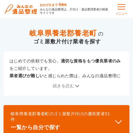
8
おかげさまで
周年
みんなの遺品整理は、片付け・遺品整理業者の検索
サイトです
メニュー
岐阜県養老郡養老町
の
ゴミ屋敷片付け
はじめての依頼でも安心。
適切な資格をもつ優良業者のみ
をご紹介しています。
業者選びが難しい
と感じられた際は、みんなの遺品整理に
ご相談ください。
続きを読む
専門の相談員が、
あなたにぴったりな業者をご提案
いたし
ます。
岐阜県養老郡養老町
の
ゴミ屋敷片付け
の優良業者
31
優良業者とは
件
一般財団法人遺品整理認定協会、および一般社団法
一覧から自分で探す
人事件現場特殊清掃センターと提携し、「遺品整理