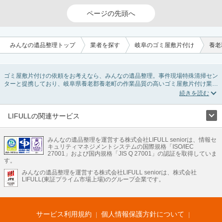
ページの先頭へ
みんなの遺品整理トップ
業者を探す
岐阜のゴミ屋敷片付け
養老
ゴミ屋敷片付けの依頼をお考えなら、みんなの遺品整理。事件現場特殊清掃セン
ターと提携しており、岐阜県養老郡養老町の作業品質の高いゴミ屋敷片付け業者
を掲載しています。汚部屋の片付けに伴う不用品の処分・回収・引き取りから、
外虫の発生や孤独死の現場まで対応しています。岐阜県養老郡養老町のゴミ屋敷
片付けの料金相場情報だけで業者を決められない場合は不用品の買取や消臭脱臭
など絞り込み条件を利用し検索してみましょう。ゴミ屋敷になってしまう方は高
LIFULLの関連サービス
齢で体力的に掃除するのが難しい、認知症やセルフネグレクトになってしまう、
LIFULLのサービス
精神的なストレスなど様々な原因があります。
またお役立ち情報も豊富なので、部屋を埋めつくす大量のゴミを自力で片付ける
みんなの遺品整理を運営する株式会社LIFULL seniorは、情報セ
不動産・住宅
引越し
老人ホーム
地方創生
ママの就労支援
キュリティマネジメントシステムの国際規格「ISO/IEC
方法についてもチェックしてみてください。
不動産クラウドファンディング
遺品整理
老後の暮らし情報
27001」および国内規格「JIS Q 27001」の認証を取得していま
農業技術
す。
みんなの遺品整理を運営する株式会社LIFULL seniorは、株式会社
LIFULL HOME'Sのサービス
LIFULL(東証プライム市場上場)のグループ企業です。
不動産・住宅
マンション
一戸建て
注文住宅
リノベーション
不動産査定
マンション専門売却査定
不動産投資
アドバイザー
住まいの窓口
住宅ローン
住まいインデックス
プライスマップ
不動産アーカイブ
空き家バンク
家賃相場
不動産会社
まちむすび
サービス利用規約
個人情報保護方針について
不動産用語集
住まいのお役立ち情報
LIFULL HOME'S PRESS