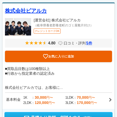
株式会社ピアルカ
[運営会社]
株式会社ピアルカ
（岐阜県養老郡養老町のゴミ屋敷片付け）
クレジットカードOK
4.80
5
口コミ・評判
件
お気に入りに追加
■買取品目数は100種類以上
■行政から指定業者の認定済み
株式会社ピアルカでは、お客様に...
30,000
70,000
1K
円〜
1LDK
円〜
基本料金
120,000
170,000
2LDK
円〜
3LDK
円〜