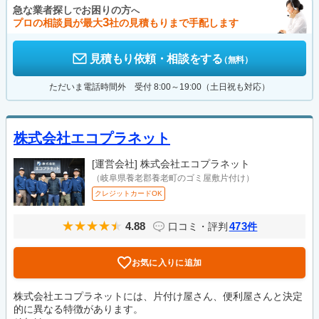
急な業者探し
お困りの方
で
へ
3
プロの相談員が最大
社の見積もりまで手配します
見積もり依頼・相談をする
（無料）
ただいま電話時間外 受付 8:00～19:00（土日祝も対応）
株式会社エコプラネット
[運営会社]
株式会社エコプラネット
（岐阜県養老郡養老町のゴミ屋敷片付け）
クレジットカードOK
4.88
473
口コミ・評判
件
お気に入りに追加
株式会社エコプラネットには、片付け屋さん、便利屋さんと決定
的に異なる特徴があります。