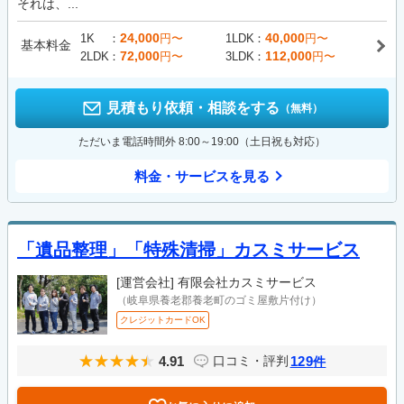
それは、...
24,000
40,000
1K
円〜
1LDK
円〜
基本料金
72,000
112,000
2LDK
円〜
3LDK
円〜
見積もり依頼・相談をする
（無料）
ただいま電話時間外 8:00～19:00（土日祝も対応）
料金・サービスを見る
「遺品整理」「特殊清掃」カスミサービス
[運営会社]
有限会社カスミサービス
（岐阜県養老郡養老町のゴミ屋敷片付け）
クレジットカードOK
4.91
129
口コミ・評判
件