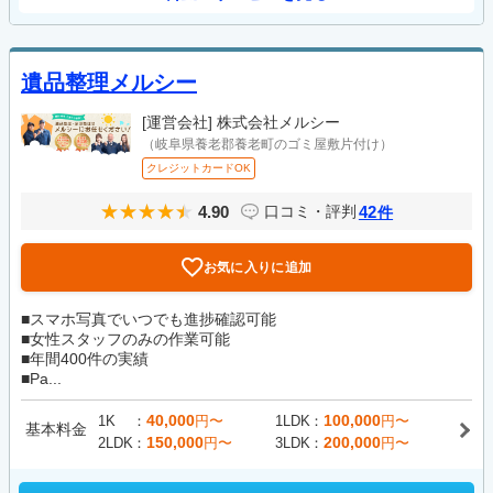
遺品整理メルシー
[運営会社]
株式会社メルシー
（岐阜県養老郡養老町のゴミ屋敷片付け）
クレジットカードOK
4.90
42
口コミ・評判
件
お気に入りに追加
■スマホ写真でいつでも進捗確認可能
■女性スタッフのみの作業可能
■年間400件の実績
■Pa...
40,000
100,000
1K
円〜
1LDK
円〜
基本料金
150,000
200,000
2LDK
円〜
3LDK
円〜