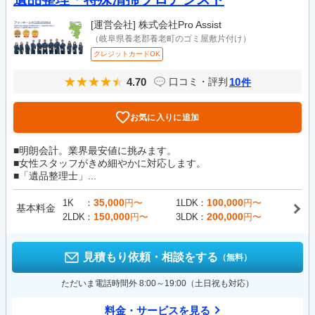
[運営会社]
株式会社Pro Assist
（岐阜県養老郡養老町のゴミ屋敷片付け）
クレジットカードOK
4.70
10
口コミ・評判
件
お気に入りに追加
■明朗会計。業界最安値に挑みます。
■女性スタッフがきめ細やかに対応します。
■「遺品整理士」...
35,000
100,000
1K
円〜
1LDK
円〜
基本料金
150,000
200,000
2LDK
円〜
3LDK
円〜
見積もり依頼・相談をする
（無料）
ただいま電話時間外 8:00～19:00（土日祝も対応）
料金・サービスを見る