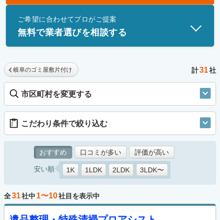
士」資格を持つ事業者のみ掲載しています。
ご希望に合わせてプロがご提案
無料で業者選びを相談する
31
岐阜のゴミ屋敷片付け
計
社
市区町村を変更する
こだわり条件で絞り込む
おすすめ
口コミが多い
評価が高い
安い順
1K
1LDK
2LDK
3LDK〜
31
1〜10
全
社中
社目を表示中
遺品整理・特殊清掃プロアシスト