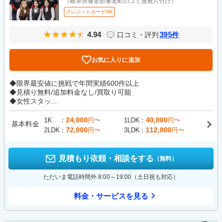
（岐阜県養老郡養老町のゴミ屋敷片付け）
クレジットカードOK
4.94
395
口コミ・評判
件
お気に入りに追加
◆限界最安値に挑戦で年間実績600件以上
◆見積り無料/追加料金なし/買取り可能
◆女性スタッ...
24,000
40,000
1K
円〜
1LDK
円〜
基本料金
72,000
112,000
2LDK
円〜
3LDK
円〜
見積もり依頼・相談をする
（無料）
ただいま電話時間外 8:00～19:00（土日祝も対応）
料金・サービスを見る