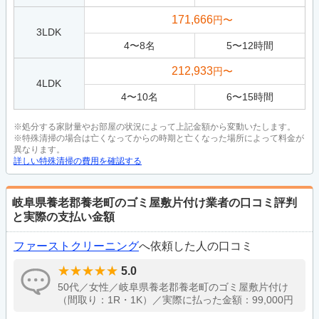
171,666
円〜
3LDK
4
〜
8
名
5
〜
12
時間
212,933
円〜
4LDK
4
〜
10
名
6
〜
15
時間
※処分する家財量やお部屋の状況によって上記金額から変動いたします。
※特殊清掃の場合は亡くなってからの時期と亡くなった場所によって料金が
異なります。
詳しい特殊清掃の費用を確認する
岐阜県養老郡養老町のゴミ屋敷片付け業者の口コミ評判
と実際の支払い金額
ファーストクリーニング
へ依頼した人の口コミ
5.0
50代／女性／岐阜県養老郡養老町のゴミ屋敷片付け
（間取り：1R・1K）／実際に払った金額：99,000円