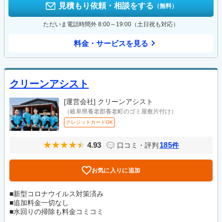
見積もり依頼・相談をする
（無料）
ただいま電話時間外 8:00～19:00（土日祝も対応）
料金・サービスを見る
クリーンアシスト
[運営会社]
クリーンアシスト
（岐阜県養老郡養老町のゴミ屋敷片付け）
クレジットカードOK
4.93
185
口コミ・評判
件
お気に入りに追加
■新型コロナウイルス対策済み
■追加料金一切なし
■水回りの掃除も料金コミコミ