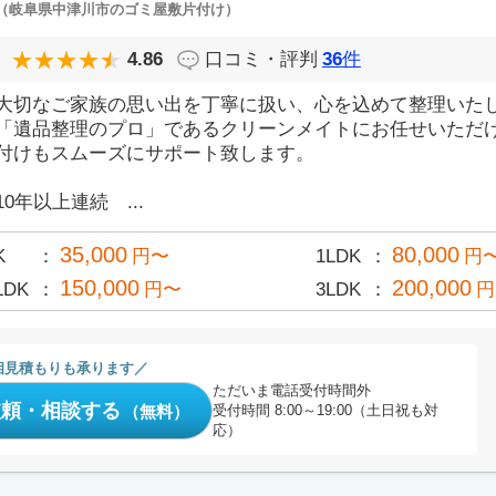
（岐阜県中津川市のゴミ屋敷片付け）
4.86
口コミ・評判
36
件
大切なご家族の思い出を丁寧に扱い、心を込めて整理いた
「遺品整理のプロ」であるクリーンメイトにお任せいただ
付けもスムーズにサポート致します。
10年以上連続 ...
35,000
80,000
K
円〜
1LDK
円
150,000
200,000
LDK
円〜
3LDK
円
相見積もりも承ります
ただいま電話受付時間外
依頼・相談する
（無料）
受付時間 8:00～19:00（土日祝も対
応）