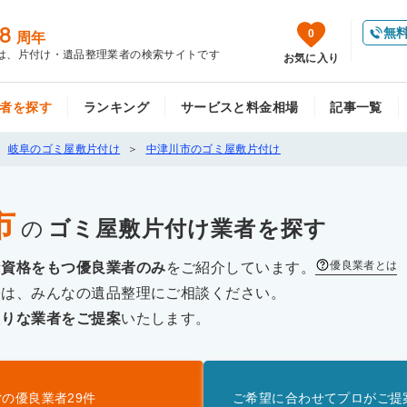
8
無
0
周年
は、片付け・遺品整理業者の検索サイトです
お気に入り
者を探す
ランキング
サービスと料金相場
記事一覧
岐阜のゴミ屋敷片付け
中津川市のゴミ屋敷片付け
市
の
ゴミ屋敷片付け
業者を探す
優良業者とは
な資格をもつ優良業者のみ
をご紹介しています。
際は、みんなの遺品整理にご相談ください。
たりな業者をご提案
いたします。
け
の優良業者
29
件
ご希望に合わせてプロがご提