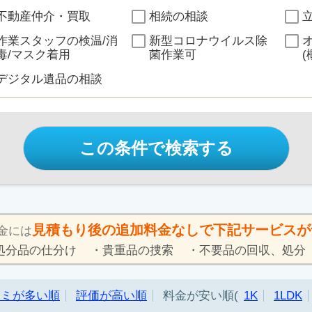
不動産仲介・買取
相続の相談
作業スタッフの検温/消
新型コロナウイルス除
毒/マスク着用
菌作業可
(
デジタル遺品の相談
この条件で検索する
見積もり後の追加料金なしで下記サービスが
金には
処分品の仕分け
貴重品の捜索
不要品の回収、処分
コミが多い順
評価が高い順
料金が安い順
1K
1LDK