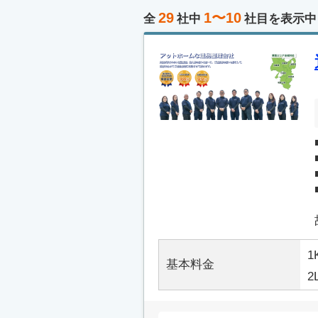
29
1〜10
全
社中
社目を表示中
1
基本料金
2