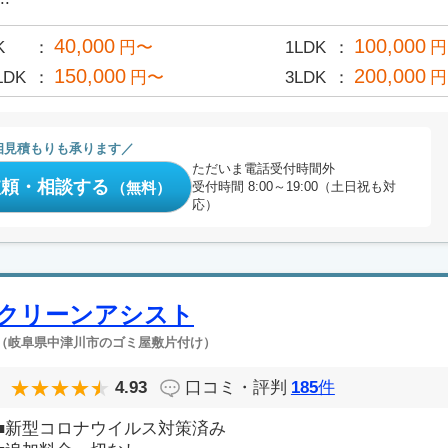
40,000
100,000
K
円〜
1LDK
円
150,000
200,000
LDK
円〜
3LDK
円
相見積もりも承ります
ただいま電話受付時間外
依頼・相談する
（無料）
受付時間 8:00～19:00（土日祝も対
応）
クリーンアシスト
（岐阜県中津川市のゴミ屋敷片付け）
4.93
口コミ・評判
185
件
■新型コロナウイルス対策済み