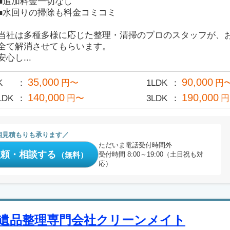
■追加料金一切なし
■水回りの掃除も料金コミコミ
当社は多種多様に応じた整理・清掃のプロのスタッフが、
全て解消させてもらいます。
安心し...
35,000
90,000
K
円〜
1LDK
円
140,000
190,000
LDK
円〜
3LDK
円
相見積もりも承ります
ただいま電話受付時間外
依頼・相談する
（無料）
受付時間 8:00～19:00（土日祝も対
応）
遺品整理専門会社クリーンメイト