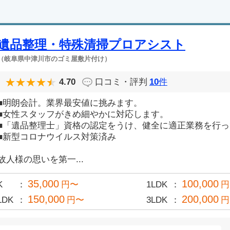
遺品整理・特殊清掃プロアシスト
（岐阜県中津川市のゴミ屋敷片付け）
4.70
口コミ・評判
10
件
■明朗会計。業界最安値に挑みます。
■女性スタッフがきめ細やかに対応します。
■「遺品整理士」資格の認定をうけ、健全に適正業務を行
■新型コロナウイルス対策済み
故人様の思いを第一...
35,000
100,000
K
円〜
1LDK
円
150,000
200,000
LDK
円〜
3LDK
円