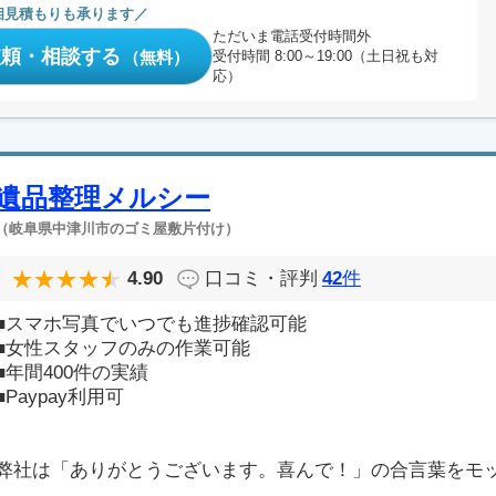
相見積もりも承ります
ただいま電話受付時間外
依頼・相談する
（無料）
受付時間 8:00～19:00（土日祝も対
応）
遺品整理メルシー
（岐阜県中津川市のゴミ屋敷片付け）
4.90
口コミ・評判
42
件
■スマホ写真でいつでも進捗確認可能
■女性スタッフのみの作業可能
■年間400件の実績
■Paypay利用可
弊社は「ありがとうございます。喜んで！」の合言葉をモ
..