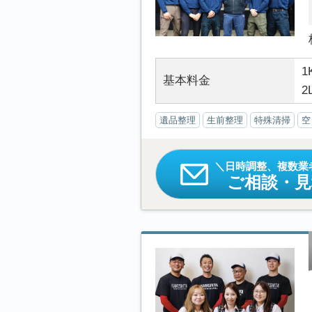
1
基本料金
2
遺品整理
生前整理
特殊清掃
空
日時調整、複数業
ご相談・