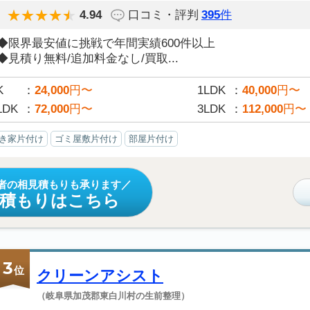
4.94
口コミ・評判
395
件
◆限界最安値に挑戦で年間実績600件以上
◆見積り無料/追加料金なし/買取...
K
24,000
円〜
1LDK
40,000
円〜
LDK
72,000
円〜
3LDK
112,000
円〜
き家片付け
ゴミ屋敷片付け
部屋片付け
者の相見積もりも承ります
見積もりはこちら
3
位
クリーンアシスト
（岐阜県加茂郡東白川村の生前整理）