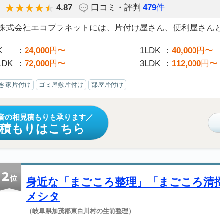
4.87
口コミ・評判
479
件
株式会社エコプラネットには、片付け屋さん、便利屋さんと決
K
24,000
円〜
1LDK
40,000
円〜
LDK
72,000
円〜
3LDK
112,000
円〜
き家片付け
ゴミ屋敷片付け
部屋片付け
者の相見積もりも承ります
見積もりはこちら
2
位
身近な「まごころ整理」「まごころ清
メシタ
（岐阜県加茂郡東白川村の生前整理）