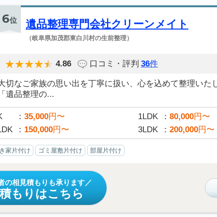
6
位
遺品整理専門会社クリーンメイト
（岐阜県加茂郡東白川村の生前整理）
4.86
口コミ・評判
36
件
大切なご家族の思い出を丁寧に扱い、心を込めて整理いた
「遺品整理の...
K
35,000
円〜
1LDK
80,000
円〜
LDK
150,000
円〜
3LDK
200,000
円〜
き家片付け
ゴミ屋敷片付け
部屋片付け
者の相見積もりも承ります
見積もりはこちら