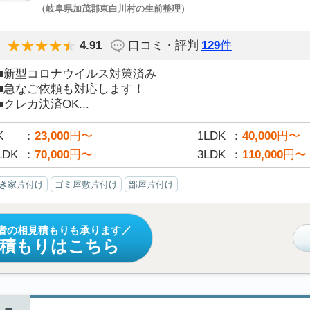
（岐阜県加茂郡東白川村の生前整理）
4.91
口コミ・評判
129
件
■新型コロナウイルス対策済み
■急なご依頼も対応します！
■クレカ決済OK...
K
23,000
円〜
1LDK
40,000
円〜
LDK
70,000
円〜
3LDK
110,000
円〜
き家片付け
ゴミ屋敷片付け
部屋片付け
者の相見積もりも承ります
見積もりはこちら