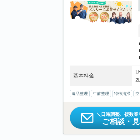
1
基本料金
2
遺品整理
生前整理
特殊清掃
空
日時調整、複数業
ご相談・