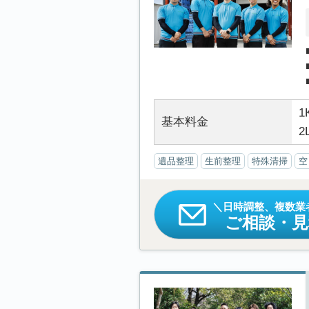
1
基本料金
2
遺品整理
生前整理
特殊清掃
空
日時調整、複数業
ご相談・