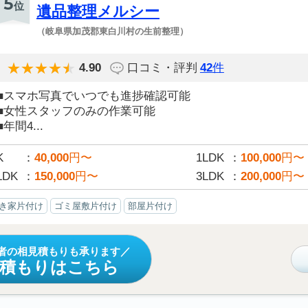
5
位
遺品整理メルシー
（岐阜県加茂郡東白川村の生前整理）
4.90
口コミ・評判
42
件
■スマホ写真でいつでも進捗確認可能
■女性スタッフのみの作業可能
■年間4...
K
40,000
円〜
1LDK
100,000
円〜
LDK
150,000
円〜
3LDK
200,000
円〜
き家片付け
ゴミ屋敷片付け
部屋片付け
者の相見積もりも承ります
見積もりはこちら