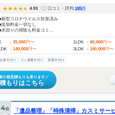
4.93
口コミ・評判
185
件
■新型コロナウイルス対策済み
■追加料金一切なし
■水回りの掃除も料金コミ...
K
35,000
円〜
1LDK
90,000
円〜
LDK
140,000
円〜
3LDK
190,000
円〜
き家片付け
ゴミ屋敷片付け
部屋片付け
者の相見積もりも承ります
見積もりはこちら
4
位
「遺品整理」「特殊清掃」カスミサー