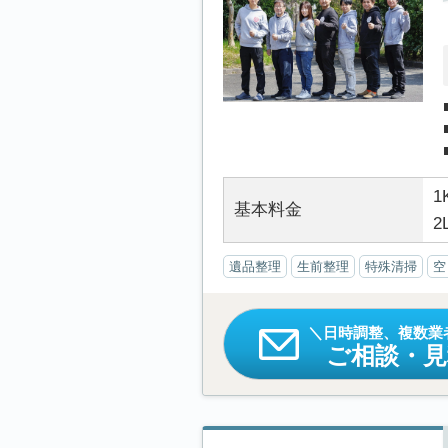
1
基本料金
2
遺品整理
生前整理
特殊清掃
空
日時調整、複数業
ご相談・