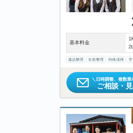
1
基本料金
2
遺品整理
生前整理
特殊清掃
空
日時調整、複数業
ご相談・