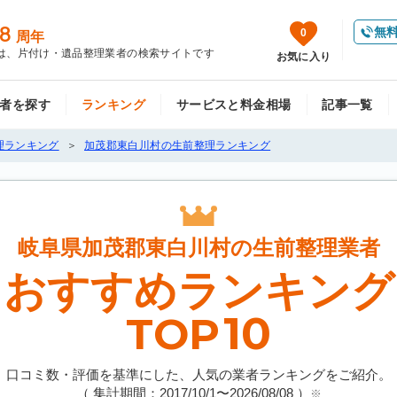
8
無
0
周年
は、片付け・遺品整理業者の検索サイトです
お気に入り
者を探す
ランキング
サービスと料金相場
記事一覧
理ランキング
加茂郡東白川村の生前整理ランキング
岐阜県加茂郡東白川村の
生前整理業者
おすすめランキング
10
TOP
口コミ数・評価を基準にした、人気の業者ランキングをご紹介。
（ 集計期間：2017/10/1〜
2026/08/08
）
※