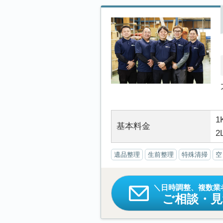
1
基本料金
2
遺品整理
生前整理
特殊清掃
空
日時調整、複数業
ご相談・