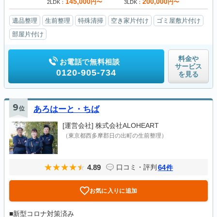
145,000
200,000
円〜
円〜
2LDK
3LDK
遺品整理
生前整理
特殊清掃
空き家片付け
ゴミ屋敷片付け
部屋片付け
料金や
お電話で無料相談
サービス
0120-905-734
を見る
9
位
あろはーと・ちば
[運営会社]
株式会社ALOHEART
（東京都西多摩郡日の出町の生前整理）
4.89
64
口コミ・評判
件
お気に入りに追加
■新型コロナ対策済み