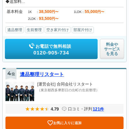
◆追加料...
基本料金
38,500
55,000
円〜
円〜
1K
1LDK
93,500
円〜
2LDK
遺品整理
生前整理
空き家片付け
部屋片付け
料金や
お電話で無料相談
サービス
0120-905-734
を見る
4
位
遺品整理リスタート
[運営会社]
合同会社リスタート
（東京都西多摩郡日の出町の生前整理）
4.79
121
口コミ・評判
件
お気に入りに追加