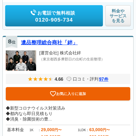
料金や
お電話で無料相談
サービス
0120-905-734
を見る
8
位
遺品整理総合商社「絆」
[運営会社]
株式会社絆
（東京都西多摩郡日の出町の生前整理）
4.66
97
口コミ・評判
件
お気に入りに追加
◆新型コロナウイルス対策済み
◆都内なら即日見積もり
◆消臭・除菌技術の豊...
基本料金
29,000
63,000
円〜
円〜
1K
1LDK