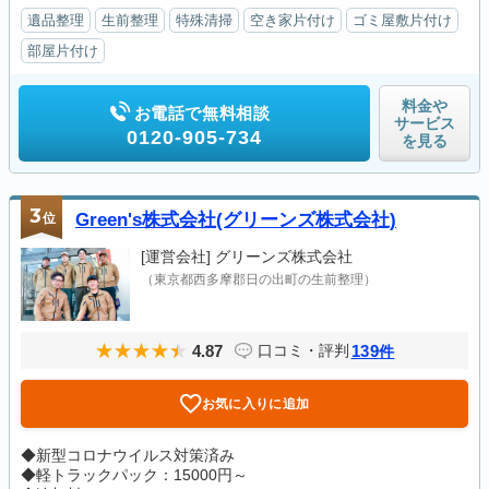
遺品整理
生前整理
特殊清掃
空き家片付け
ゴミ屋敷片付け
部屋片付け
料金や
お電話で無料相談
サービス
0120-905-734
を見る
3
位
Green's株式会社(グリーンズ株式会社)
[運営会社]
グリーンズ株式会社
（東京都西多摩郡日の出町の生前整理）
4.87
139
口コミ・評判
件
お気に入りに追加
◆新型コロナウイルス対策済み
◆軽トラックパック：15000円～