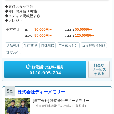
◆専任スタッフ制
◆即日お見積り可能
◆メディア掲載歴多数
◆クレジッ...
基本料金
30,000
55,000
円〜
円〜
1K
1LDK
85,000
125,000
円〜
円〜
2LDK
3LDK
遺品整理
生前整理
特殊清掃
空き家片付け
ゴミ屋敷片付け
部屋片付け
料金や
お電話で無料相談
サービス
0120-905-734
を見る
5
位
株式会社ディーメモリー
[運営会社]
株式会社ディーメモリー
（東京都西多摩郡日の出町の生前整理）