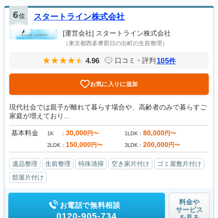
6
位
スタートライン株式会社
[運営会社]
スタートライン株式会社
（東京都西多摩郡日の出町の生前整理）
4.96
105
口コミ・評判
件
お気に入りに追加
現代社会では親子が離れて暮らす場合や、高齢者のみで暮らすご
家庭が増えており...
基本料金
30,000
80,000
円〜
円〜
1K
1LDK
150,000
200,000
円〜
円〜
2LDK
3LDK
遺品整理
生前整理
特殊清掃
空き家片付け
ゴミ屋敷片付け
部屋片付け
料金や
お電話で無料相談
サービス
0120-905-734
を見る