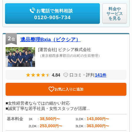
料金や
お電話で無料相談
サービス
0120-905-734
を見る
2
位
遺品整理Bxia（ビクシア）
[運営会社]
ビクシア株式会社
（東京都西多摩郡日の出町の生前整理）
4.84
141
口コミ・評判
件
お気に入りに追加
■女性経営者ならではの細かい対応
■誠実丁寧な若手社員・女性スタッフが活躍...
基本料金
38,500
143,000
円〜
円〜
1K
1LDK
253,000
363,000
円〜
円〜
2LDK
3LDK