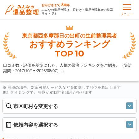
8
おかげさまで
周年
みんなの遺品整理は、片付け・遺品整理業者の検索
サイトです
メニュー
東京都西多摩郡日の出町の
生前整理業者
おすすめランキング
10
TOP
口コミ数・評価を基準にした、人気の業者ランキングをご紹介。（集計
期間：2017/10/1〜
2026/08/07
）
※
※ 同率の場合、対応可能サービスなどを加味して順位を算出します
集計タイミングで、順位が変動する場合があります
市区町村を変更する
依頼内容を選択する