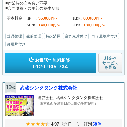
■作業時の立ち合い不要
■合同供養・共用部の養生が無...
基本料金
35,000
80,000
円〜
円〜
1K
1LDK
140,000
180,000
円〜
円〜
2LDK
3LDK
遺品整理
生前整理
特殊清掃
空き家片付け
ゴミ屋敷片付け
部屋片付け
料金や
お電話で無料相談
サービス
0120-905-734
を見る
10
位
武蔵シンクタンク株式会社
[運営会社]
武蔵シンクタンク株式会社
（東京都西多摩郡日の出町の生前整理）
4.97
58
口コミ・評判
件