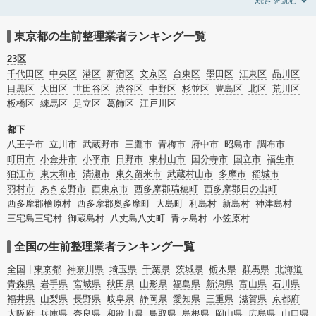
や福祉住環境整理まで対応しています。東京都西多摩郡日の出町の生前整理の料
金相場情報だけで業者を決められない場合は、不用品の買取や遺産・財産にかか
わる相続相談などのオプションサービスで絞り込み検索を利用してみましょう。
東京都の生前整理業者ランキング一覧
またお役立ち情報も豊富なので終活でエンディングノートの選び方や、整理整
頓・老前整理・生前整理のコツについてもチェックしてみてください。
23区
千代田区
中央区
港区
新宿区
文京区
台東区
墨田区
江東区
品川区
目黒区
大田区
世田谷区
渋谷区
中野区
杉並区
豊島区
北区
荒川区
板橋区
練馬区
足立区
葛飾区
江戸川区
都下
八王子市
立川市
武蔵野市
三鷹市
青梅市
府中市
昭島市
調布市
町田市
小金井市
小平市
日野市
東村山市
国分寺市
国立市
福生市
狛江市
東大和市
清瀬市
東久留米市
武蔵村山市
多摩市
稲城市
羽村市
あきる野市
西東京市
西多摩郡瑞穂町
西多摩郡日の出町
西多摩郡檜原村
西多摩郡奥多摩町
大島町
利島村
新島村
神津島村
三宅島三宅村
御蔵島村
八丈島八丈町
青ヶ島村
小笠原村
全国の生前整理業者ランキング一覧
全国
東京都
神奈川県
埼玉県
千葉県
茨城県
栃木県
群馬県
北海道
青森県
岩手県
宮城県
秋田県
山形県
福島県
新潟県
富山県
石川県
福井県
山梨県
長野県
岐阜県
静岡県
愛知県
三重県
滋賀県
京都府
大阪府
兵庫県
奈良県
和歌山県
鳥取県
島根県
岡山県
広島県
山口県