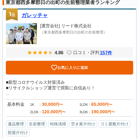
東京都西多摩郡日の出町の生前整理業者ランキング
1
位
ガレッチャ
[運営会社]
リード株式会社
（東京都西多摩郡日の出町の生前整理）
4.86
157
口コミ・評判
件
お気に入りに追加
■新型コロナウイルス対策済み
■リサイクルショップ運営で買取に自信あり！
...
基本料金
30,000
65,000
円〜
円〜
1K
1LDK
120,000
190,000
円〜
円〜
2LDK
3LDK
遺品整理
生前整理
特殊清掃
空き家片付け
ゴミ屋敷片付け
部屋片付け