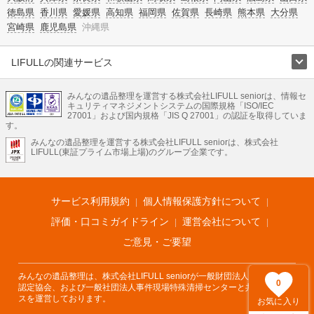
徳島県
香川県
愛媛県
高知県
福岡県
佐賀県
長崎県
熊本県
大分県
宮崎県
鹿児島県
沖縄県
LIFULLの関連サービス
LIFULLのサービス
みんなの遺品整理を運営する株式会社LIFULL seniorは、情報セ
不動産・住宅
引越し
老人ホーム
地方創生
ママの就労支援
キュリティマネジメントシステムの国際規格「ISO/IEC
不動産クラウドファンディング
遺品整理
老後の暮らし情報
27001」および国内規格「JIS Q 27001」の認証を取得していま
農業技術
す。
みんなの遺品整理を運営する株式会社LIFULL seniorは、株式会社
LIFULL HOME'Sのサービス
LIFULL(東証プライム市場上場)のグループ企業です。
不動産・住宅
マンション
一戸建て
注文住宅
リノベーション
不動産査定
マンション専門売却査定
不動産投資
アドバイザー
住まいの窓口
住宅ローン
住まいインデックス
プライスマップ
不動産アーカイブ
空き家バンク
家賃相場
不動産会社
まちむすび
サービス利用規約
個人情報保護方針について
不動産用語集
住まいのお役立ち情報
LIFULL HOME'S PRESS
DIY Mag
アプリ
不動産データ
不動産転職
評価・口コミガイドライン
運営会社について
ご意見・ご要望
みんなの遺品整理は、株式会社LIFULL seniorが一般財団法人遺品整理士
0
認定協会、および一般社団法人事件現場特殊清掃センターと共同でサービ
スを運営しております。
お気に入り