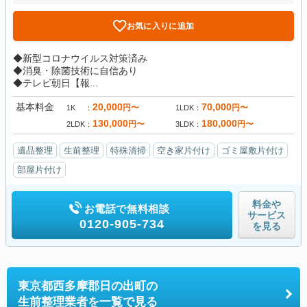
お気に入りに追加
◆新型コロナウイルス対策済み
◆消臭・除菌技術に自信あり
◆テレビ朝日【報...
基本料金
20,000
70,000
円〜
円〜
1K
1LDK
130,000
180,000
円〜
円〜
2LDK
3LDK
遺品整理
生前整理
特殊清掃
空き家片付け
ゴミ屋敷片付け
部屋片付け
料金や
お電話で無料相談
サービス
0120-905-734
を見る
東京都西多摩郡日の出町の
生前整理業者を一覧で見る