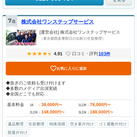
7
位
株式会社ワンステップサービス
[運営会社]
株式会社ワンステップサービス
（東京都西多摩郡日の出町の生前整理）
4.91
103
口コミ・評判
件
お気に入りに追加
◆急ぎのご依頼も受け付けます
◆多数のメディア出演実績
◆全国どこでも対応...
基本料金
38,000
78,000
円〜
円〜
1K
1LDK
148,000
188,000
円〜
円〜
2LDK
3LDK
遺品整理
生前整理
特殊清掃
空き家片付け
ゴミ屋敷片付け
部屋片付け