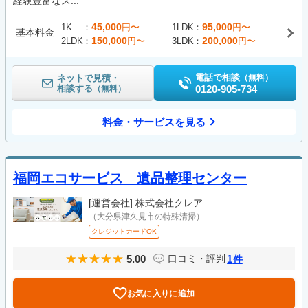
経験豊富なス...
45,000
95,000
1K
円〜
1LDK
円〜
基本料金
150,000
200,000
2LDK
円〜
3LDK
円〜
電話で相談
ネットで見積・
（無料）
相談する
0120-905-734
（無料）
料金・サービスを見る
福岡エコサービス 遺品整理センター
[運営会社]
株式会社クレア
（大分県津久見市の特殊清掃）
クレジットカードOK
5.00
1
口コミ・評判
件
お気に入りに追加