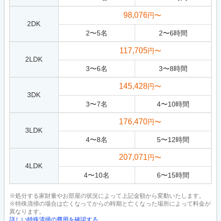
98,076
円〜
2DK
2
〜
5
名
2
〜
6
時間
117,705
円〜
2LDK
3
〜
6
名
3
〜
8
時間
145,428
円〜
3DK
3
〜
7
名
4
〜
10
時間
176,470
円〜
3LDK
4
〜
8
名
5
〜
12
時間
207,071
円〜
4LDK
4
〜
10
名
6
〜
15
時間
※処分する家財量やお部屋の状況によって上記金額から変動いたします。
※特殊清掃の場合は亡くなってからの時期と亡くなった場所によって料金が
異なります。
詳しい特殊清掃の費用を確認する