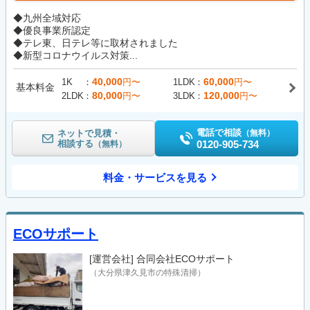
◆九州全域対応
◆優良事業所認定
◆テレ東、日テレ等に取材されました
◆新型コロナウイルス対策...
40,000
60,000
1K
円〜
1LDK
円〜
基本料金
80,000
120,000
2LDK
円〜
3LDK
円〜
電話で相談
ネットで見積・
（無料）
相談する
0120-905-734
（無料）
料金・サービスを見る
ECOサポート
[運営会社]
合同会社ECOサポート
（大分県津久見市の特殊清掃）