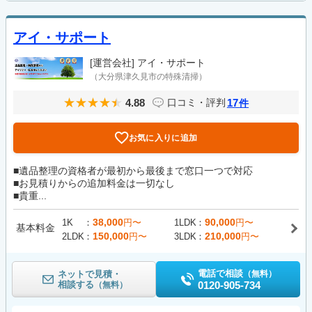
アイ・サポート
[運営会社]
アイ・サポート
（大分県津久見市の特殊清掃）
4.88
17
口コミ・評判
件
お気に入りに追加
■遺品整理の資格者が最初から最後まで窓口一つで対応
■お見積りからの追加料金は一切なし
■貴重...
38,000
90,000
1K
円〜
1LDK
円〜
基本料金
150,000
210,000
2LDK
円〜
3LDK
円〜
電話で相談
ネットで見積・
（無料）
相談する
0120-905-734
（無料）