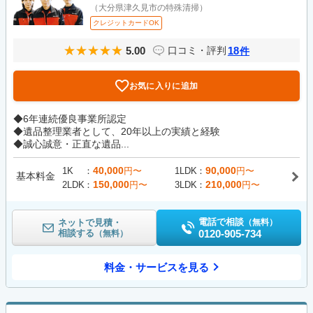
（大分県津久見市の特殊清掃）
クレジットカードOK
5.00
18
口コミ・評判
件
お気に入りに追加
◆6年連続優良事業所認定
◆遺品整理業者として、20年以上の実績と経験
◆誠心誠意・正直な遺品...
40,000
90,000
1K
円〜
1LDK
円〜
基本料金
150,000
210,000
2LDK
円〜
3LDK
円〜
電話で相談
ネットで見積・
（無料）
相談する
0120-905-734
（無料）
料金・サービスを見る