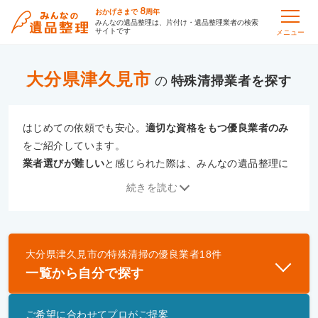
8
おかげさまで
周年
みんなの遺品整理は、片付け・遺品整理業者の検索
サイトです
メニュー
大分県津久見市
の
特殊清掃
はじめての依頼でも安心。
適切な資格をもつ優良業者のみ
をご紹介しています。
業者選びが難しい
と感じられた際は、みんなの遺品整理に
ご相談ください。
続きを読む
専門の相談員が、
あなたにぴったりな業者をご提案
いたし
ます。
大分県津久見市
の
特殊清掃
の優良業者
18
件
優良業者とは
一覧から自分で探す
一般財団法人遺品整理認定協会、および一般社団法
人事件現場特殊清掃センターと提携し、「遺品整理
ご希望に合わせてプロがご提案
士」資格を持つ事業者のみ掲載しています。