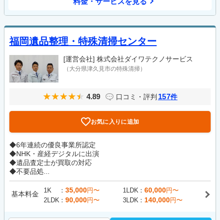
料金・サービスを見る
福岡遺品整理・特殊清掃センター
[運営会社]
株式会社ダイワテクノサービス
（大分県津久見市の特殊清掃）
4.89
157
口コミ・評判
件
お気に入りに追加
◆6年連続の優良事業所認定
◆NHK・産経デジタルに出演
◆遺品査定士が買取の対応
◆不要品処...
35,000
60,000
1K
円〜
1LDK
円〜
基本料金
90,000
140,000
2LDK
円〜
3LDK
円〜