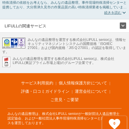
特殊清掃の依頼をお考えなら、みんなの遺品整理。事件現場特殊清掃センターと
提携しており、大分県津久見市の作業品質の高い特殊清掃業者を掲載していま
す。孤独死・孤立死に伴う不用品の処分・回収・引き取りから、事件・事故・自
殺現場などの血液や体液の除去、ハエやウジなどの害虫駆除まで対応していま
す。大分県津久見市の特殊清掃の料金相場情報だけで業者を決められない場合は
リフォームによる原状回復・オゾン脱臭機による腐敗臭などの臭いの脱臭・消臭
LIFULLの関連サービス
サービスなど絞り込み条件を利用し検索してみましょう。
LIFULLのサービス
また故人のご遺族だけでなく不動産管理会社様やオーナー様(賃貸家主様)、行政
のご担当者様でも相談できます。
みんなの遺品整理を運営する株式会社LIFULL seniorは、情報セ
不動産・住宅
引越し
老人ホーム
地方創生
ママの就労支援
キュリティマネジメントシステムの国際規格「ISO/IEC
不動産クラウドファンディング
遺品整理
老後の暮らし情報
27001」および国内規格「JIS Q 27001」の認証を取得していま
農業技術
す。
みんなの遺品整理を運営する株式会社LIFULL seniorは、株式会社
LIFULL HOME'Sのサービス
LIFULL(東証プライム市場上場)のグループ企業です。
不動産・住宅
マンション
一戸建て
注文住宅
リノベーション
不動産査定
マンション専門売却査定
不動産投資
アドバイザー
住まいの窓口
住宅ローン
住まいインデックス
プライスマップ
不動産アーカイブ
空き家バンク
家賃相場
不動産会社
まちむすび
サービス利用規約
個人情報保護方針について
不動産用語集
住まいのお役立ち情報
LIFULL HOME'S PRESS
DIY Mag
アプリ
不動産データ
不動産転職
評価・口コミガイドライン
運営会社について
ご意見・ご要望
みんなの遺品整理は、株式会社LIFULL seniorが一般財団法人遺品整理士
認定協会、および一般社団法人事件現場特殊清掃センターと共同でサービ
スを運営しております。
0