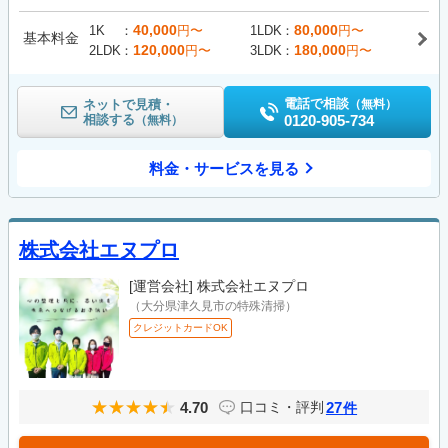
40,000
80,000
1K
円〜
1LDK
円〜
基本料金
120,000
180,000
2LDK
円〜
3LDK
円〜
電話で相談
ネットで見積・
（無料）
相談する
0120-905-734
（無料）
料金・サービスを見る
株式会社エヌプロ
[運営会社]
株式会社エヌプロ
（大分県津久見市の特殊清掃）
クレジットカードOK
4.70
27
口コミ・評判
件