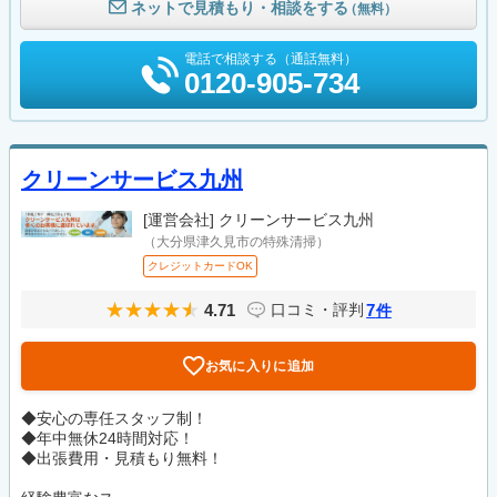
ネットで見積もり・相談をする
（無料）
電話で相談する（通話無料）
0120-905-734
クリーンサービス九州
[運営会社]
クリーンサービス九州
（大分県津久見市の特殊清掃）
クレジットカードOK
4.71
7
口コミ・評判
件
お気に入りに追加
◆安心の専任スタッフ制！
◆年中無休24時間対応！
◆出張費用・見積もり無料！