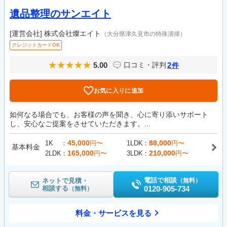
遺品整理のサンエイト
[運営会社]
株式会社燦エイト
（大分県津久見市の特殊清掃）
クレジットカードOK
5.00
2
口コミ・評判
件
お気に入りに追加
如何なる場合でも、お客様の声を聞き、心に寄り添いサポート
し、安心なご提案をさせていただきます。...
45,000
88,000
1K
円〜
1LDK
円〜
基本料金
165,000
210,000
2LDK
円〜
3LDK
円〜
電話で相談
ネットで見積・
（無料）
相談する
0120-905-734
（無料）
料金・サービスを見る