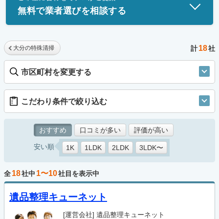
無料で業者選びを相談する
18
大分の特殊清掃
計
社
市区町村を変更する
こだわり条件で絞り込む
おすすめ
口コミが多い
評価が高い
安い順
1K
1LDK
2LDK
3LDK〜
18
1〜10
全
社中
社目を表示中
遺品整理キューネット
[運営会社]
遺品整理キューネット