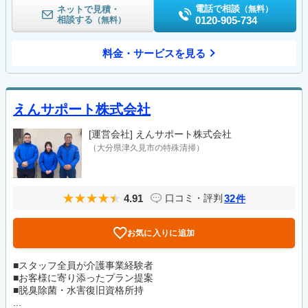
電話で相談
ネットで見積・
（無料）
相談する
0120-905-734
（無料）
料金・サービスを見る
えんサポート株式会社
[運営会社]
えんサポート株式会社
（大分県津久見市の特殊清掃）
4.91
32
口コミ・評判
件
お気に入りに追加
■スタッフ全員が介護事業経験者
■お客様に寄り添ったプラン提案
■脱臭除菌・水害復旧資格所持
...