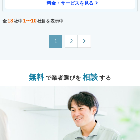
料金・サービスを見る
18
1〜10
全
社中
社目を表示中
1
2
無料
相談
で業者選びを
する