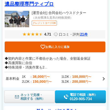
遺品整理専門ティプロ
[運営会社]
合同会社ハウスドクター
（大分県津久見市の特殊清掃）
クレジットカードOK
4.71
21
口コミ・評判
件
お気に入りに追加
◆契約内容と作業に不都合があった場合、全額返金保証
◆高価買取に自信
◆特殊清掃・消臭作業も2...
38,000
100,000
1K
円〜
1LDK
円〜
基本料金
150,000
200,000
2LDK
円〜
3LDK
円〜
電話で相談
ネットで見積・
（無料）
相談する
0120-905-734
（無料）