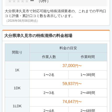
ー
（0件）
大分県津久見市で対応可能な特殊清掃業者の、これまでの平均口
コミ評価・累計口コミ数を表示しています。
（2026年08月08日時点）
大分県津久見市の特殊清掃の料金相場
料金の目安
間取り
作業人数
作業時間
37,000
円〜
1K
1
〜
2
名
1
〜
3
時間
59,937
円〜
1DK
2
〜
3
名
2
〜
4
時間
74,647
円〜
1LDK
2
〜
4
名
2
〜
6
時間