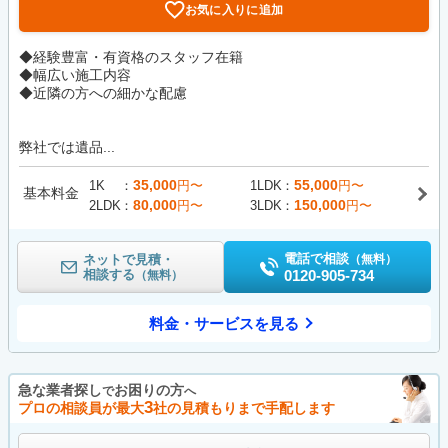
お気に入りに追加
◆経験豊富・有資格のスタッフ在籍
◆幅広い施工内容
◆近隣の方への細かな配慮
弊社では遺品...
35,000
55,000
1K
円〜
1LDK
円〜
基本料金
80,000
150,000
2LDK
円〜
3LDK
円〜
電話で相談
ネットで見積・
（無料）
相談する
0120-905-734
（無料）
料金・サービスを見る
急な業者探し
お困りの方
で
へ
3
プロの相談員が最大
社の見積もりまで手配します