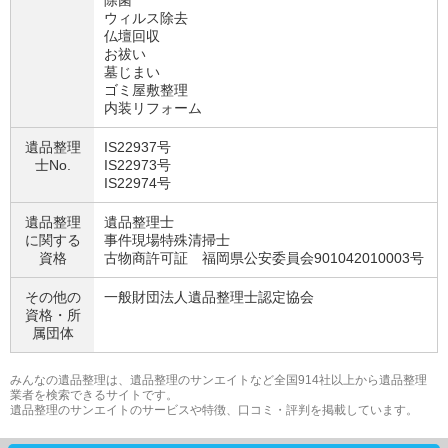
除菌
ウィルス除去
仏壇回収
お祓い
墓じまい
ゴミ屋敷整理
内装リフォーム
遺品整理
IS22937号
士No.
IS22973号
IS22974号
遺品整理
遺品整理士
に関する
事件現場特殊清掃士
資格
古物商許可証 福岡県公安委員会901042010003号
その他の
一般財団法人遺品整理士認定協会
資格・
所
属団体
みんなの遺品整理は、遺品整理のサンエイトなど全国914社以上から遺品整理
業者を検索できるサイトです。
遺品整理のサンエイトのサービスや特徴、口コミ・評判を掲載しています。