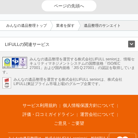
ページの先頭へ
みんなの遺品整理トップ
業者を探す
遺品整理のサンエイト
LIFULLの関連サービス
LIFULLのサービス
みんなの遺品整理を運営する株式会社LIFULL seniorは、情報セ
不動産・住宅
引越し
老人ホーム
地方創生
ママの就労支援
キュリティマネジメントシステムの国際規格「ISO/IEC
不動産クラウドファンディング
遺品整理
老後の暮らし情報
27001」および国内規格「JIS Q 27001」の認証を取得していま
農業技術
す。
みんなの遺品整理を運営する株式会社LIFULL seniorは、株式会社
LIFULL HOME'Sのサービス
LIFULL(東証プライム市場上場)のグループ企業です。
不動産・住宅
マンション
一戸建て
注文住宅
リノベーション
不動産査定
マンション専門売却査定
不動産投資
アドバイザー
住まいの窓口
住宅ローン
住まいインデックス
プライスマップ
不動産アーカイブ
空き家バンク
家賃相場
不動産会社
まちむすび
サービス利用規約
個人情報保護方針について
不動産用語集
住まいのお役立ち情報
LIFULL HOME'S PRESS
DIY Mag
アプリ
不動産データ
不動産転職
評価・口コミガイドライン
運営会社について
ご意見・ご要望