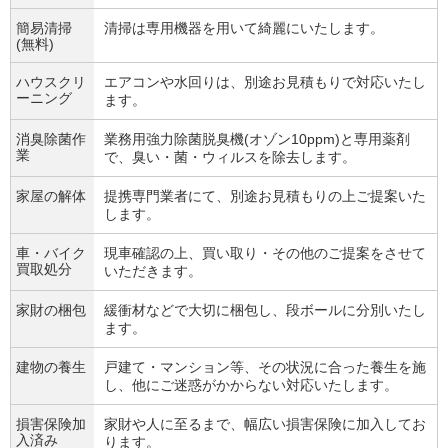
簡易清掃
清掃は専用機器を用いて綺麗にいたします。
(無料)
ハウスクリ
エアコンや水回りは、別途お見積もりで対応いたし
ーニング
ます。
消臭除菌作
業務用強力除菌脱臭機(オゾン10ppm)と専用薬剤
業
で、臭い・菌・ウィルスを除去します。
家屋の解体
提携専門業者にて、別途お見積もりの上ご提案いた
します。
車・バイク
現車確認の上、買い取り・その他のご提案をさせて
買取処分
いただきます。
家財の梱包
緩衝材などで大切に梱包し、段ボールに分別いたし
ます。
建物の養生
戸建て・マンション等、その状況に合った養生を施
し、他にご迷惑がかからない対応いたします。
損害保険加
家財や人に至るまで、幅広い損害保険に加入してお
入済み
ります。