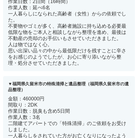
作業日数：2日間（16時間）
作業人数：延べ6名
一人暮らしになられた高齢者（女性）からの依頼でし
た。
不要物やゴミが多く、高齢者施設に持ち込める必要最
低限な物をご本人と相談しながら整理を進め、最後は
不動産の売却のお手伝いもさせていただきました。
人は物ではなく心。
思い出深い品々の中から最低限だけを残すことに辛さ
をお感じのようでしたが、お心に寄り添いながら整
理・処分させていただきました。
福岡県久留米市の特殊清掃と遺品整理（福岡県久留米市の遺
品整理）
金額：460000円
間取り：2DK
作業日数：脱臭も含め5日間
作業人数：3名
二階建てアパートでの「特殊清掃」のご依頼をお受け
しました。
一人暮らしをされていた方がお亡くなりになったよう