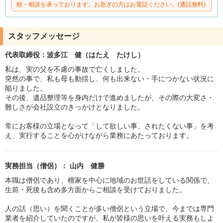
頼・相談を承っております。お急ぎの方はお電話ください。(通話無料)
スタッフメッセージ
代表取締役：波多江 健（はたえ たけし）
私は、実の父を不慮の事故で亡くしました。
突然の事で、私も母も動揺し、何も出来ない・手につかない状況に
陥りました。
その後、遺品整理等を身内だけで進めましたが、その際の大変さ・
難しさが会社設立のきっかけとなりました。
常にお客様の立場となって「して欲しい事、されたくない事」を考
え、実行することを心がけながら業務にあたっております。
実務担当（僧侶）： 山内 健勝
本職は僧侶であり、檀家を中心に地域のお世話をしている関係で、
生前・死後も含め多方面からご相談を受けておりました。
人の話（思い）を聞くことが多い僧侶という立場で、今までは専門
業者を紹介していたのですが、私が皆様の思いを叶える実務もしよ