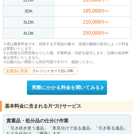
2LDK
円〜
185,000
3DK
円〜
210,000
3LDK
円〜
250,000
4LDK
円〜
※表は概算料金です。回収する不用品の量や、現場や建物の状況によって料金
は変動いたします。
※お部屋を訪問見積もりした後、作業料金・内訳を提示します。以降の追加料
金は発生いたしません。
※記載のない間取りも対応可能ですので、相談ください。
お支払い方法
クレジットカード払いOK
実際にかかる料金を聞いてみる
基本料金に含まれる片づけサービス
貴重品・処分品の仕分け作業
「引き続き使う遺品」「形見分けで送る遺品」「引き取る遺品」
などを仕分け、ご報告します。