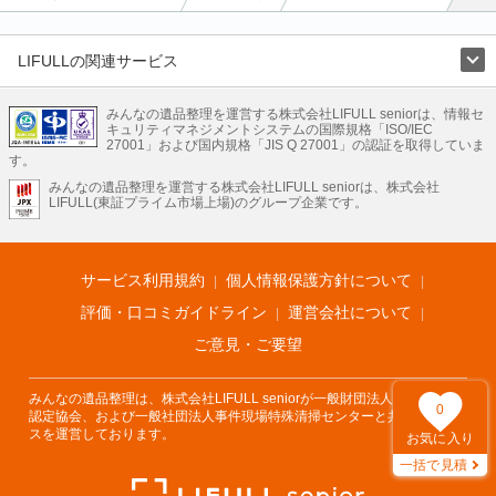
LIFULLの関連サービス
LIFULLのサービス
みんなの遺品整理を運営する株式会社LIFULL seniorは、情報セ
不動産・住宅
引越し
老人ホーム
地方創生
ママの就労支援
キュリティマネジメントシステムの国際規格「ISO/IEC
不動産クラウドファンディング
遺品整理
老後の暮らし情報
27001」および国内規格「JIS Q 27001」の認証を取得していま
農業技術
す。
みんなの遺品整理を運営する株式会社LIFULL seniorは、株式会社
LIFULL HOME'Sのサービス
LIFULL(東証プライム市場上場)のグループ企業です。
不動産・住宅
マンション
一戸建て
注文住宅
リノベーション
不動産査定
マンション専門売却査定
不動産投資
アドバイザー
住まいの窓口
住宅ローン
住まいインデックス
プライスマップ
不動産アーカイブ
空き家バンク
家賃相場
不動産会社
まちむすび
サービス利用規約
個人情報保護方針について
不動産用語集
住まいのお役立ち情報
LIFULL HOME'S PRESS
DIY Mag
アプリ
不動産データ
不動産転職
評価・口コミガイドライン
運営会社について
ご意見・ご要望
みんなの遺品整理は、株式会社LIFULL seniorが一般財団法人遺品整理士
0
認定協会、および一般社団法人事件現場特殊清掃センターと共同でサービ
スを運営しております。
お気に入り
一括で見積