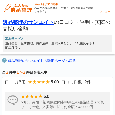
8
おかげさまで
周年
みんなの遺品整理は、片付け・遺品整理業者の検索
サイトです
メニュー
遺品整理のサンエイト
の口コミ・評判・実際の
支払い金額
基本サービス
遺品整理
生前整理
特殊清掃
空き家片付け
ゴミ屋敷片付け
部屋片付け
遺品整理のサンエイトの詳細ページへ戻る
2
1〜2
全
件中
件目を表示中
口コミ評価
5.00
口コミ件数
2
件
5.0
50代／男性／福岡県福岡市中央区の遺品整理（間取
り：その他）／実際に払った金額：48,000円