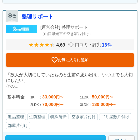
8
位
整理サポート
[運営会社]
整理サポート
（山口県光市の空き家片付け）
4.69
13
口コミ・評判
件
お気に入りに追加
「故人が大切にしていたものと生前の思い出を、いつまでも大切
にしたい」
その...
基本料金
33,000
50,000
円〜
円〜
1K
1LDK
70,000
130,000
円〜
円〜
2LDK
3LDK
遺品整理
生前整理
特殊清掃
空き家片付け
ゴミ屋敷片付け
部屋片付け