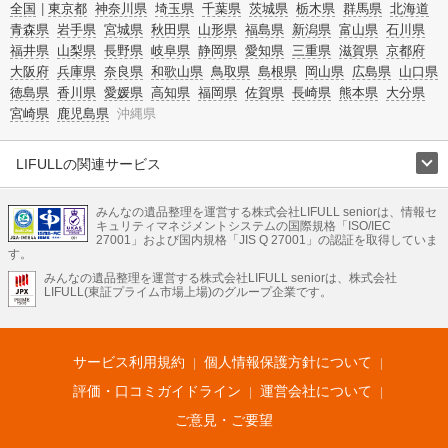
全国
東京都
神奈川県
埼玉県
千葉県
茨城県
栃木県
群馬県
北海道
青森県
岩手県
宮城県
秋田県
山形県
福島県
新潟県
富山県
石川県
福井県
山梨県
長野県
岐阜県
静岡県
愛知県
三重県
滋賀県
京都府
大阪府
兵庫県
奈良県
和歌山県
鳥取県
島根県
岡山県
広島県
山口県
徳島県
香川県
愛媛県
高知県
福岡県
佐賀県
長崎県
熊本県
大分県
宮崎県
鹿児島県
沖縄県
LIFULLの関連サービス
LIFULLのサービス
みんなの遺品整理を運営する株式会社LIFULL seniorは、情報セ
不動産・住宅
引越し
老人ホーム
地方創生
ママの就労支援
キュリティマネジメントシステムの国際規格「ISO/IEC
不動産クラウドファンディング
遺品整理
老後の暮らし情報
27001」および国内規格「JIS Q 27001」の認証を取得していま
農業技術
す。
みんなの遺品整理を運営する株式会社LIFULL seniorは、株式会社
LIFULL HOME'Sのサービス
LIFULL(東証プライム市場上場)のグループ企業です。
不動産・住宅
マンション
一戸建て
注文住宅
リノベーション
不動産査定
マンション専門売却査定
不動産投資
アドバイザー
住まいの窓口
住宅ローン
住まいインデックス
プライスマップ
不動産アーカイブ
空き家バンク
家賃相場
不動産会社
まちむすび
サービス利用規約
個人情報保護方針について
不動産用語集
住まいのお役立ち情報
LIFULL HOME'S PRESS
DIY Mag
アプリ
不動産データ
不動産転職
評価・口コミガイドライン
運営会社について
ご意見・ご要望