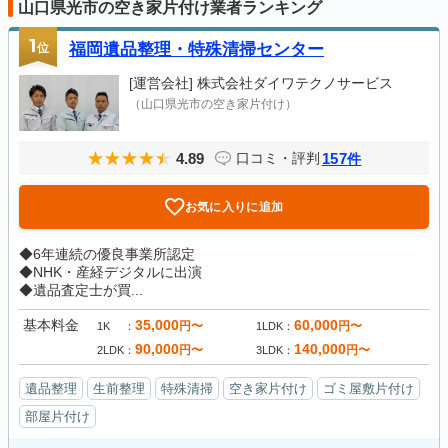
山口県光市の空き家片付け業者ランキング
1
位
福岡遺品整理・特殊清掃センター
[運営会社]
株式会社ダイワテクノサービス
（山口県光市の空き家片付け）
4.89
157
口コミ・評判
件
お気に入りに追加
◆6年連続の優良事業所認定
◆NHK・産経デジタルに出演
◆遺品査定士が買...
基本料金
35,000
60,000
円〜
円〜
1K
1LDK
90,000
140,000
円〜
円〜
2LDK
3LDK
遺品整理
生前整理
特殊清掃
空き家片付け
ゴミ屋敷片付け
部屋片付け