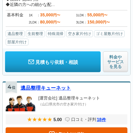
◆近隣の方への細かな配...
基本料金
35,000
55,000
円〜
円〜
1K
1LDK
80,000
150,000
円〜
円〜
2LDK
3LDK
遺品整理
生前整理
特殊清掃
空き家片付け
ゴミ屋敷片付け
部屋片付け
料金や
サービス
見積もり依頼・相談
を見る
4
位
遺品整理キューネット
[運営会社]
遺品整理キューネット
（山口県光市の空き家片付け）
5.00
18
口コミ・評判
件