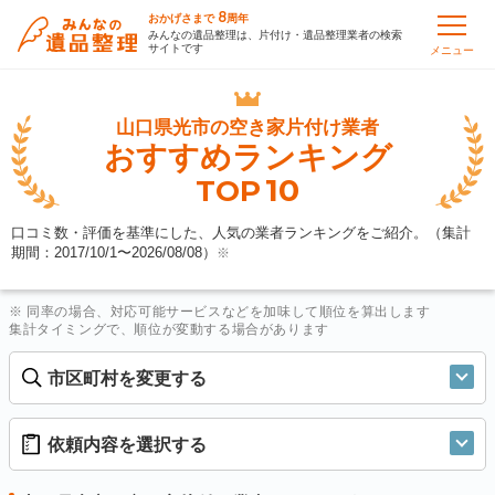
8
おかげさまで
周年
みんなの遺品整理は、片付け・遺品整理業者の検索
サイトです
メニュー
山口県光市の
空き家片付け業者
おすすめランキング
10
TOP
口コミ数・評価を基準にした、人気の業者ランキングをご紹介。（集計
期間：2017/10/1〜
2026/08/08
）
※
※ 同率の場合、対応可能サービスなどを加味して順位を算出します
集計タイミングで、順位が変動する場合があります
市区町村を変更する
依頼内容を選択する