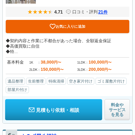
4.71
21
口コミ・評判
件
お気に入りに追加
◆契約内容と作業に不都合があった場合、全額返金保証
◆高価買取に自信
◆特...
基本料金
38,000
100,000
円〜
円〜
1K
1LDK
150,000
200,000
円〜
円〜
2LDK
3LDK
遺品整理
生前整理
特殊清掃
空き家片付け
ゴミ屋敷片付け
部屋片付け
料金や
サービス
見積もり依頼・相談
を見る