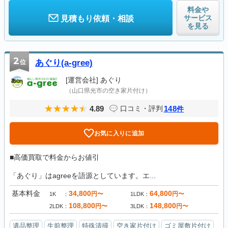
料金や
サービス
見積もり依頼・相談
を見る
2
位
あぐり(a-gree)
[運営会社]
あぐり
（山口県光市の空き家片付け）
4.89
148
口コミ・評判
件
お気に入りに追加
■高価買取で料金からお値引
「あぐり」はagreeを語源としています。エ...
基本料金
34,800
64,800
円〜
円〜
1K
1LDK
108,800
148,800
円〜
円〜
2LDK
3LDK
遺品整理
生前整理
特殊清掃
空き家片付け
ゴミ屋敷片付け