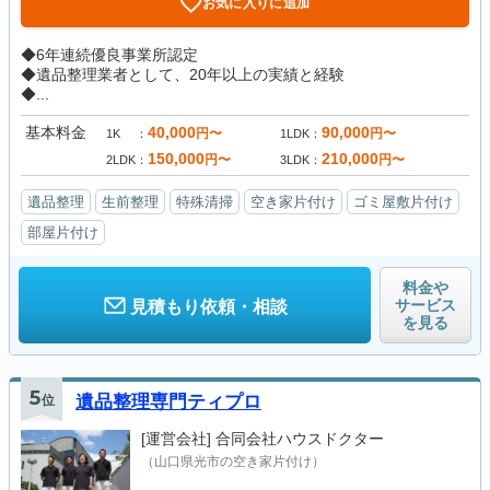
お気に入りに追加
◆6年連続優良事業所認定
◆遺品整理業者として、20年以上の実績と経験
◆...
基本料金
40,000
90,000
円〜
円〜
1K
1LDK
150,000
210,000
円〜
円〜
2LDK
3LDK
遺品整理
生前整理
特殊清掃
空き家片付け
ゴミ屋敷片付け
部屋片付け
料金や
サービス
見積もり依頼・相談
を見る
5
位
遺品整理専門ティプロ
[運営会社]
合同会社ハウスドクター
（山口県光市の空き家片付け）