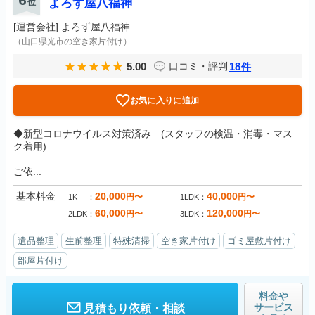
6
位
よろず屋八福神
[運営会社]
よろず屋八福神
（山口県光市の空き家片付け）
5.00
18
口コミ・評判
件
お気に入りに追加
◆新型コロナウイルス対策済み (スタッフの検温・消毒・マス
ク着用)
ご依...
基本料金
20,000
40,000
円〜
円〜
1K
1LDK
60,000
120,000
円〜
円〜
2LDK
3LDK
遺品整理
生前整理
特殊清掃
空き家片付け
ゴミ屋敷片付け
部屋片付け
料金や
サービス
見積もり依頼・相談