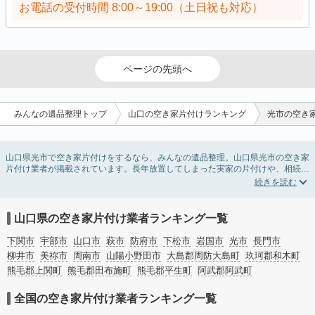
お電話の受付時間
8:00～19:00（土日祝も対応）
ページの先頭へ
みんなの遺品整理トップ
山口の空き家片付けランキング
光市の空き
山口県光市で空き家片付けをするなら、みんなの遺品整理。山口県光市の空き家
片付け業者が掲載されています。長年放置してしまった実家の片付けや、相続し
たが住む予定のない親の家の不用品の処分・回収・引き取りまで対応していま
す。山口県光市の空き家片付けの料金相場情報だけで業者を決められない場合
は、不用品の買取や家屋の解体・不動産売却などの絞り込み条件を利用し検索し
てみましょう。
山口県の空き家片付け業者ランキング一覧
また家一軒まるごとの掃除方法・空家対策特別措置法の法改正に伴う空き家の片
付けについての情報も豊富です。
下関市
宇部市
山口市
萩市
防府市
下松市
岩国市
光市
長門市
柳井市
美祢市
周南市
山陽小野田市
大島郡周防大島町
玖珂郡和木町
熊毛郡上関町
熊毛郡田布施町
熊毛郡平生町
阿武郡阿武町
全国の空き家片付け業者ランキング一覧