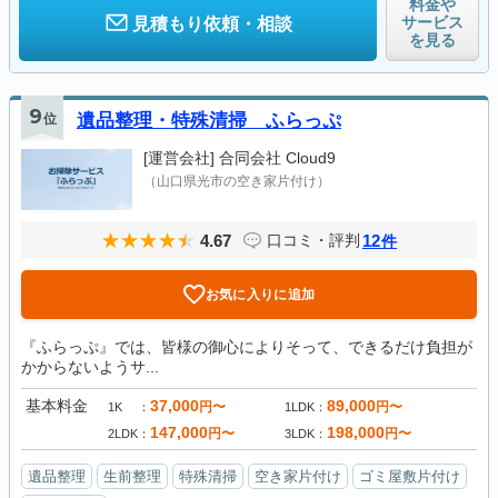
料金や
サービス
見積もり依頼・相談
を見る
9
位
遺品整理・特殊清掃 ふらっぷ
[運営会社]
合同会社 Cloud9
（山口県光市の空き家片付け）
4.67
12
口コミ・評判
件
お気に入りに追加
『ふらっぷ』では、皆様の御心によりそって、できるだけ負担が
かからないようサ...
基本料金
37,000
89,000
円〜
円〜
1K
1LDK
147,000
198,000
円〜
円〜
2LDK
3LDK
遺品整理
生前整理
特殊清掃
空き家片付け
ゴミ屋敷片付け