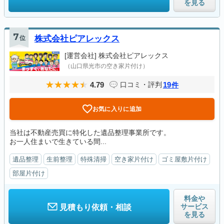
を見る
7
位
株式会社ピアレックス
[運営会社]
株式会社ピアレックス
（山口県光市の空き家片付け）
4.79
19
口コミ・評判
件
お気に入りに追加
当社は不動産売買に特化した遺品整理事業所です。
お一人住まいで生きている間...
遺品整理
生前整理
特殊清掃
空き家片付け
ゴミ屋敷片付け
部屋片付け
料金や
サービス
見積もり依頼・相談
を見る