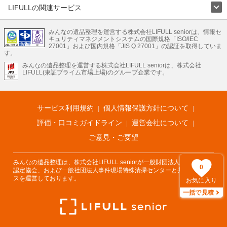
LIFULLの関連サービス
LIFULLのサービス
みんなの遺品整理を運営する株式会社LIFULL seniorは、情報セ
不動産・住宅
引越し
老人ホーム
地方創生
ママの就労支援
キュリティマネジメントシステムの国際規格「ISO/IEC
不動産クラウドファンディング
遺品整理
老後の暮らし情報
27001」および国内規格「JIS Q 27001」の認証を取得していま
農業技術
す。
みんなの遺品整理を運営する株式会社LIFULL seniorは、株式会社
LIFULL HOME'Sのサービス
LIFULL(東証プライム市場上場)のグループ企業です。
不動産・住宅
マンション
一戸建て
注文住宅
リノベーション
不動産査定
マンション専門売却査定
不動産投資
アドバイザー
住まいの窓口
住宅ローン
住まいインデックス
プライスマップ
不動産アーカイブ
空き家バンク
家賃相場
不動産会社
まちむすび
サービス利用規約
個人情報保護方針について
不動産用語集
住まいのお役立ち情報
LIFULL HOME'S PRESS
DIY Mag
アプリ
不動産データ
不動産転職
評価・口コミガイドライン
運営会社について
ご意見・ご要望
みんなの遺品整理は、株式会社LIFULL seniorが一般財団法人遺品整理士
0
認定協会、および一般社団法人事件現場特殊清掃センターと共同でサービ
スを運営しております。
お気に入り
一括で見積