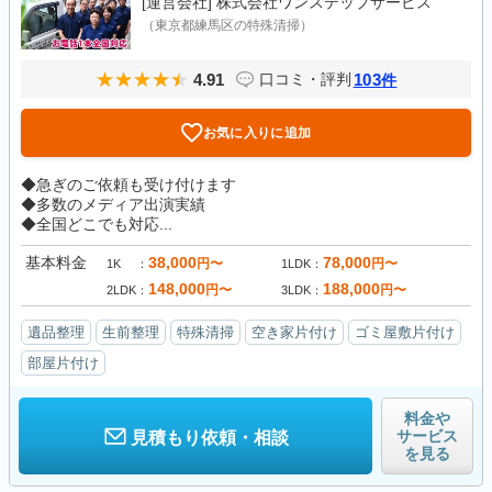
[運営会社]
株式会社ワンステップサービス
（東京都練馬区の特殊清掃）
4.91
103
口コミ・評判
件
お気に入りに追加
◆急ぎのご依頼も受け付けます
◆多数のメディア出演実績
◆全国どこでも対応...
基本料金
38,000
78,000
円〜
円〜
1K
1LDK
148,000
188,000
円〜
円〜
2LDK
3LDK
遺品整理
生前整理
特殊清掃
空き家片付け
ゴミ屋敷片付け
部屋片付け
料金や
サービス
見積もり依頼・相談
を見る