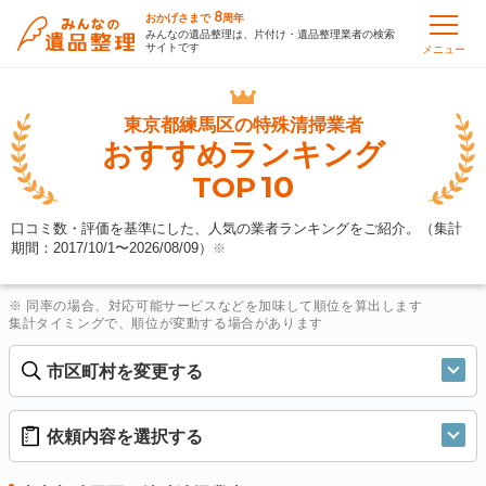
8
おかげさまで
周年
みんなの遺品整理は、片付け・遺品整理業者の検索
サイトです
メニュー
東京都練馬区の
特殊清掃業者
おすすめランキング
10
TOP
口コミ数・評価を基準にした、人気の業者ランキングをご紹介。（集計
期間：2017/10/1〜
2026/08/09
）
※
※ 同率の場合、対応可能サービスなどを加味して順位を算出します
集計タイミングで、順位が変動する場合があります
市区町村を変更する
依頼内容を選択する