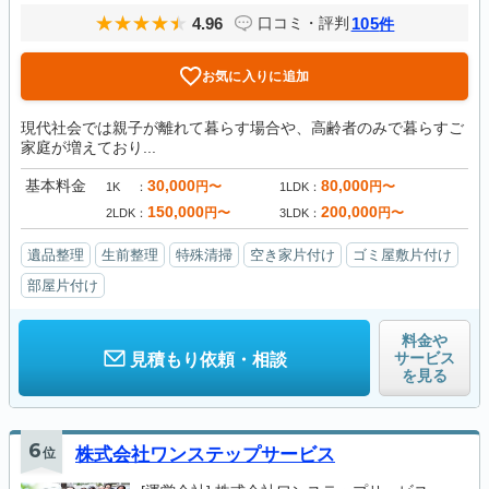
4.96
105
口コミ・評判
件
お気に入りに追加
現代社会では親子が離れて暮らす場合や、高齢者のみで暮らすご
家庭が増えており...
基本料金
30,000
80,000
円〜
円〜
1K
1LDK
150,000
200,000
円〜
円〜
2LDK
3LDK
遺品整理
生前整理
特殊清掃
空き家片付け
ゴミ屋敷片付け
部屋片付け
料金や
サービス
見積もり依頼・相談
を見る
6
位
株式会社ワンステップサービス