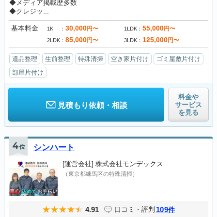
◆メディア掲載歴多数
◆クレジッ...
基本料金
30,000
55,000
円〜
円〜
1K
1LDK
85,000
125,000
円〜
円〜
2LDK
3LDK
遺品整理
生前整理
特殊清掃
空き家片付け
ゴミ屋敷片付け
部屋片付け
料金や
サービス
見積もり依頼・相談
を見る
4
位
シンハート
[運営会社]
株式会社モンデックス
（東京都練馬区の特殊清掃）
4.91
109
口コミ・評判
件