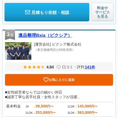
料金や
サービス
見積もり依頼・相談
を見る
2
位
遺品整理Bxia（ビクシア）
[運営会社]
ビクシア株式会社
（東京都練馬区の特殊清掃）
4.84
141
口コミ・評判
件
お気に入りに追加
■女性経営者ならではの細かい対応
■誠実丁寧な若手社員・女性スタッフが活躍...
基本料金
38,500
143,000
円〜
円〜
1K
1LDK
253,000
363,000
円〜
円〜
2LDK
3LDK