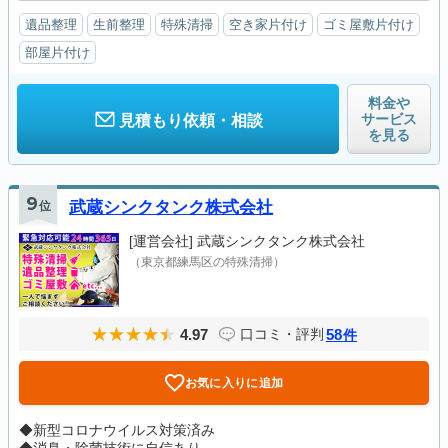
遺品整理
生前整理
特殊清掃
空き家片付け
ゴミ屋敷片付け
部屋片付け
料金や
サービス
見積もり依頼・相談
を見る
9
位
武蔵シンクタンク株式会社
[運営会社]
武蔵シンクタンク株式会社
（東京都練馬区の特殊清掃）
4.97
58
口コミ・評判
件
お気に入りに追加
◆新型コロナウイルス対策済み