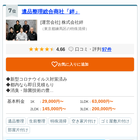
7
位
遺品整理総合商社「絆」
[運営会社]
株式会社絆
（東京都練馬区の特殊清掃）
4.66
97
口コミ・評判
件
お気に入りに追加
◆新型コロナウイルス対策済み
◆都内なら即日見積もり
◆消臭・除菌技術の豊...
基本料金
29,000
63,000
円〜
円〜
1K
1LDK
145,000
200,000
円〜
円〜
2LDK
3LDK
遺品整理
生前整理
特殊清掃
空き家片付け
ゴミ屋敷片付け
部屋片付け