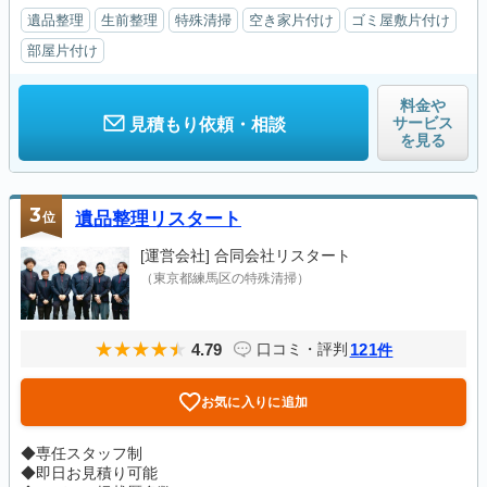
遺品整理
生前整理
特殊清掃
空き家片付け
ゴミ屋敷片付け
部屋片付け
料金や
サービス
見積もり依頼・相談
を見る
3
位
遺品整理リスタート
[運営会社]
合同会社リスタート
（東京都練馬区の特殊清掃）
4.79
121
口コミ・評判
件
お気に入りに追加
◆専任スタッフ制
◆即日お見積り可能