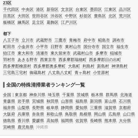
また故人のご遺族だけでなく不動産管理会社様やオーナー様(賃貸家主様)、行政
23区
のご担当者様でも相談できます。
千代田区
中央区
港区
新宿区
文京区
台東区
墨田区
江東区
品川区
目黒区
大田区
世田谷区
渋谷区
中野区
杉並区
豊島区
北区
荒川区
板橋区
練馬区
足立区
葛飾区
江戸川区
都下
八王子市
立川市
武蔵野市
三鷹市
青梅市
府中市
昭島市
調布市
町田市
小金井市
小平市
日野市
東村山市
国分寺市
国立市
福生市
狛江市
東大和市
清瀬市
東久留米市
武蔵村山市
多摩市
稲城市
羽村市
あきる野市
西東京市
西多摩郡瑞穂町
西多摩郡日の出町
西多摩郡檜原村
西多摩郡奥多摩町
大島町
利島村
新島村
神津島村
三宅島三宅村
御蔵島村
八丈島八丈町
青ヶ島村
小笠原村
全国の特殊清掃業者ランキング一覧
全国
東京都
神奈川県
埼玉県
千葉県
茨城県
栃木県
群馬県
北海道
青森県
岩手県
宮城県
秋田県
山形県
福島県
新潟県
富山県
石川県
福井県
山梨県
長野県
岐阜県
静岡県
愛知県
三重県
滋賀県
京都府
大阪府
兵庫県
奈良県
和歌山県
鳥取県
島根県
岡山県
広島県
山口県
徳島県
香川県
愛媛県
高知県
福岡県
佐賀県
長崎県
熊本県
大分県
宮崎県
鹿児島県
沖縄県