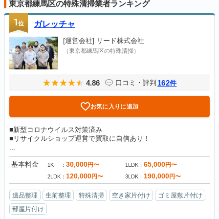
東京都練馬区の特殊清掃業者ランキング
1
位
ガレッチャ
[運営会社]
リード株式会社
（東京都練馬区の特殊清掃）
4.86
162
口コミ・評判
件
お気に入りに追加
■新型コロナウイルス対策済み
■リサイクルショップ運営で買取に自信あり！
...
基本料金
30,000
65,000
円〜
円〜
1K
1LDK
120,000
190,000
円〜
円〜
2LDK
3LDK
遺品整理
生前整理
特殊清掃
空き家片付け
ゴミ屋敷片付け
部屋片付け