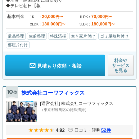
◆消臭・除菌技術に自信あり
◆テレビ朝日【報...
基本料金
20,000
70,000
円〜
円〜
1K
1LDK
130,000
180,000
円〜
円〜
2LDK
3LDK
遺品整理
生前整理
特殊清掃
空き家片付け
ゴミ屋敷片付け
部屋片付け
料金や
サービス
見積もり依頼・相談
を見る
10
位
株式会社コーワフィックス
[運営会社]
株式会社コーワフィックス
（東京都練馬区の特殊清掃）
4.92
52
口コミ・評判
件