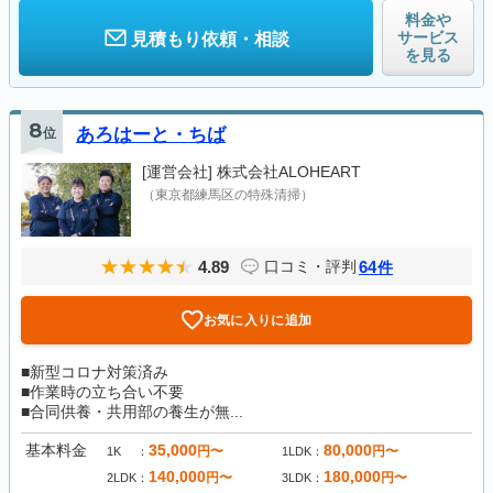
料金や
サービス
見積もり依頼・相談
を見る
8
位
あろはーと・ちば
[運営会社]
株式会社ALOHEART
（東京都練馬区の特殊清掃）
4.89
64
口コミ・評判
件
お気に入りに追加
■新型コロナ対策済み
■作業時の立ち合い不要
■合同供養・共用部の養生が無...
基本料金
35,000
80,000
円〜
円〜
1K
1LDK
140,000
180,000
円〜
円〜
2LDK
3LDK