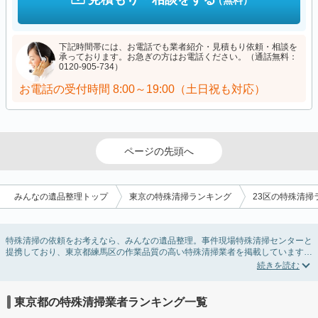
（無料）
下記時間帯には、お電話でも業者紹介・見積もり依頼・相談を
承っております。お急ぎの方はお電話ください。（通話無料：
0120-905-734）
お電話の受付時間
8:00～19:00（土日祝も対応）
ページの先頭へ
みんなの遺品整理トップ
東京の特殊清掃ランキング
23区の特殊清掃
特殊清掃の依頼をお考えなら、みんなの遺品整理。事件現場特殊清掃センターと
提携しており、東京都練馬区の作業品質の高い特殊清掃業者を掲載しています。
孤独死・孤立死に伴う不用品の処分・回収・引き取りから、事件・事故・自殺現
場などの血液や体液の除去、ハエやウジなどの害虫駆除まで対応しています。東
京都練馬区の特殊清掃の料金相場情報だけで業者を決められない場合はリフォー
ムによる原状回復・オゾン脱臭機による腐敗臭などの臭いの脱臭・消臭サービス
東京都の特殊清掃業者ランキング一覧
など絞り込み条件を利用し検索してみましょう。