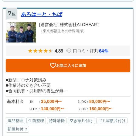
7
位
あろはーと・ちば
[運営会社]
株式会社ALOHEART
（東京都福生市の特殊清掃）
4.89
64
口コミ・評判
件
お気に入りに追加
■新型コロナ対策済み
■作業時の立ち合い不要
■合同供養・共用部の養生が無...
基本料金
35,000
80,000
円〜
円〜
1K
1LDK
140,000
180,000
円〜
円〜
2LDK
3LDK
遺品整理
生前整理
特殊清掃
空き家片付け
ゴミ屋敷片付け
部屋片付け