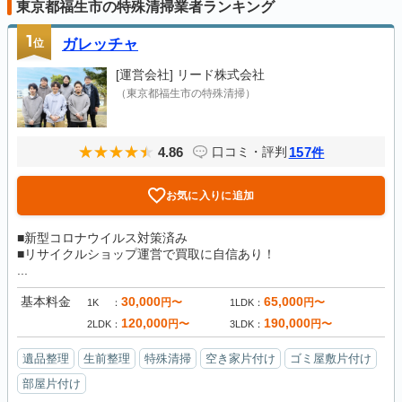
東京都福生市の特殊清掃業者ランキング
1
位
ガレッチャ
[運営会社]
リード株式会社
（東京都福生市の特殊清掃）
4.86
157
口コミ・評判
件
お気に入りに追加
■新型コロナウイルス対策済み
■リサイクルショップ運営で買取に自信あり！
...
基本料金
30,000
65,000
円〜
円〜
1K
1LDK
120,000
190,000
円〜
円〜
2LDK
3LDK
遺品整理
生前整理
特殊清掃
空き家片付け
ゴミ屋敷片付け
部屋片付け