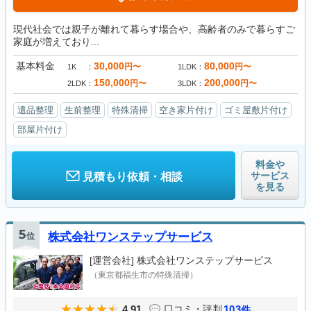
現代社会では親子が離れて暮らす場合や、高齢者のみで暮らすご
家庭が増えており...
基本料金
30,000
80,000
円〜
円〜
1K
1LDK
150,000
200,000
円〜
円〜
2LDK
3LDK
遺品整理
生前整理
特殊清掃
空き家片付け
ゴミ屋敷片付け
部屋片付け
料金や
サービス
見積もり依頼・相談
を見る
5
位
株式会社ワンステップサービス
[運営会社]
株式会社ワンステップサービス
（東京都福生市の特殊清掃）
4.91
103
口コミ・評判
件