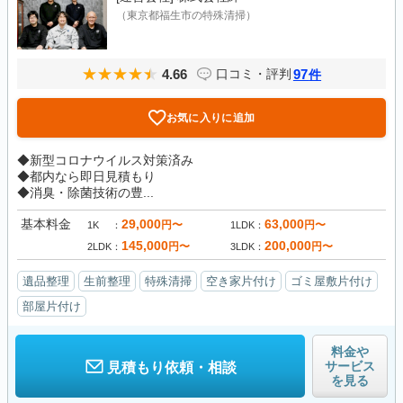
（東京都福生市の特殊清掃）
4.66
97
口コミ・評判
件
お気に入りに追加
◆新型コロナウイルス対策済み
◆都内なら即日見積もり
◆消臭・除菌技術の豊...
基本料金
29,000
63,000
円〜
円〜
1K
1LDK
145,000
200,000
円〜
円〜
2LDK
3LDK
遺品整理
生前整理
特殊清掃
空き家片付け
ゴミ屋敷片付け
部屋片付け
料金や
サービス
見積もり依頼・相談
を見る