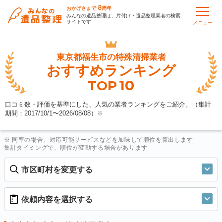
8
おかげさまで
周年
みんなの遺品整理は、片付け・遺品整理業者の検索
サイトです
メニュー
東京都福生市の
特殊清掃業者
おすすめランキング
10
TOP
口コミ数・評価を基準にした、人気の業者ランキングをご紹介。（集計
期間：2017/10/1〜
2026/08/08
）
※
※ 同率の場合、対応可能サービスなどを加味して順位を算出します
集計タイミングで、順位が変動する場合があります
市区町村を変更する
依頼内容を選択する