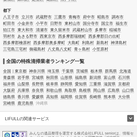
都下
八王子市
立川市
武蔵野市
三鷹市
青梅市
府中市
昭島市
調布市
町田市
小金井市
小平市
日野市
東村山市
国分寺市
国立市
福生市
狛江市
東大和市
清瀬市
東久留米市
武蔵村山市
多摩市
稲城市
羽村市
あきる野市
西東京市
西多摩郡瑞穂町
西多摩郡日の出町
西多摩郡檜原村
西多摩郡奥多摩町
大島町
利島村
新島村
神津島村
三宅島三宅村
御蔵島村
八丈島八丈町
青ヶ島村
小笠原村
全国の特殊清掃業者ランキング一覧
全国
東京都
神奈川県
埼玉県
千葉県
茨城県
栃木県
群馬県
北海道
青森県
岩手県
宮城県
秋田県
山形県
福島県
新潟県
富山県
石川県
福井県
山梨県
長野県
岐阜県
静岡県
愛知県
三重県
滋賀県
京都府
大阪府
兵庫県
奈良県
和歌山県
鳥取県
島根県
岡山県
広島県
山口県
徳島県
香川県
愛媛県
高知県
福岡県
佐賀県
長崎県
熊本県
大分県
宮崎県
鹿児島県
沖縄県
LIFULLの関連サービス
LIFULLのサービス
みんなの遺品整理を運営する株式会社LIFULL seniorは、情報セ
不動産・住宅
引越し
老人ホーム
地方創生
ママの就労支援