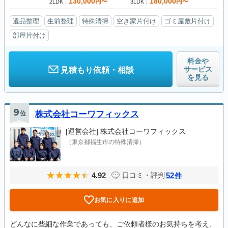
130,000
180,000
円〜
円〜
2LDK
3LDK
遺品整理
生前整理
特殊清掃
空き家片付け
ゴミ屋敷片付け
部屋片付け
料金や
サービス
見積もり依頼・相談
を見る
9
位
株式会社コーワフィックス
[運営会社]
株式会社コーワフィックス
（東京都福生市の特殊清掃）
4.92
52
口コミ・評判
件
お気に入りに追加
どんなに些細な作業であっても、ご依頼者様のお気持ちを考え、