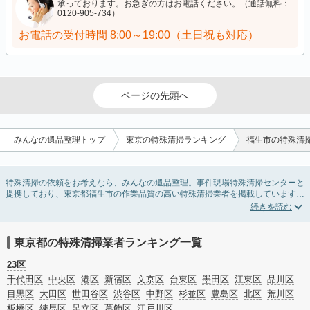
承っております。お急ぎの方はお電話ください。（通話無料：
0120-905-734）
お電話の受付時間
8:00～19:00（土日祝も対応）
ページの先頭へ
みんなの遺品整理トップ
東京の特殊清掃ランキング
福生市の特殊清
特殊清掃の依頼をお考えなら、みんなの遺品整理。事件現場特殊清掃センターと
提携しており、東京都福生市の作業品質の高い特殊清掃業者を掲載しています。
孤独死・孤立死に伴う不用品の処分・回収・引き取りから、事件・事故・自殺現
場などの血液や体液の除去、ハエやウジなどの害虫駆除まで対応しています。東
京都福生市の特殊清掃の料金相場情報だけで業者を決められない場合はリフォー
ムによる原状回復・オゾン脱臭機による腐敗臭などの臭いの脱臭・消臭サービス
東京都の特殊清掃業者ランキング一覧
など絞り込み条件を利用し検索してみましょう。
また故人のご遺族だけでなく不動産管理会社様やオーナー様(賃貸家主様)、行政
23区
のご担当者様でも相談できます。
千代田区
中央区
港区
新宿区
文京区
台東区
墨田区
江東区
品川区
目黒区
大田区
世田谷区
渋谷区
中野区
杉並区
豊島区
北区
荒川区
板橋区
練馬区
足立区
葛飾区
江戸川区