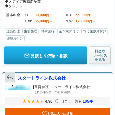
◆メディア掲載歴多数
◆クレジッ...
基本料金
30,000
55,000
円〜
円〜
1K
1LDK
85,000
125,000
円〜
円〜
2LDK
3LDK
遺品整理
生前整理
特殊清掃
空き家片付け
ゴミ屋敷片付け
部屋片付け
料金や
サービス
見積もり依頼・相談
を見る
4
位
スタートライン株式会社
[運営会社]
スタートライン株式会社
（東京都福生市の特殊清掃）
4.96
105
口コミ・評判
件
お気に入りに追加