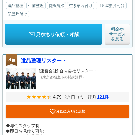
遺品整理
生前整理
特殊清掃
空き家片付け
ゴミ屋敷片付け
部屋片付け
料金や
サービス
見積もり依頼・相談
を見る
3
位
遺品整理リスタート
[運営会社]
合同会社リスタート
（東京都福生市の特殊清掃）
4.79
121
口コミ・評判
件
お気に入りに追加
◆専任スタッフ制
◆即日お見積り可能