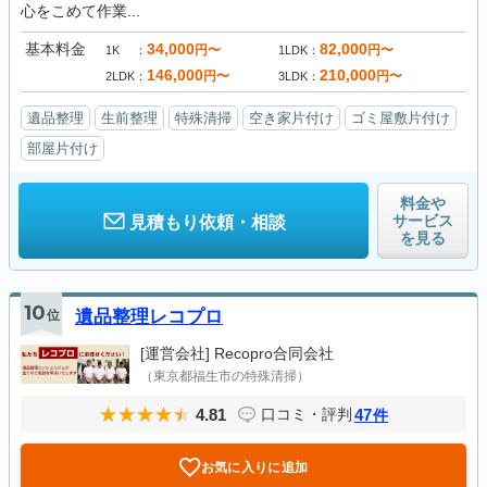
心をこめて作業...
基本料金
34,000
82,000
円〜
円〜
1K
1LDK
146,000
210,000
円〜
円〜
2LDK
3LDK
遺品整理
生前整理
特殊清掃
空き家片付け
ゴミ屋敷片付け
部屋片付け
料金や
サービス
見積もり依頼・相談
を見る
10
位
遺品整理レコプロ
[運営会社]
Recopro合同会社
（東京都福生市の特殊清掃）
4.81
47
口コミ・評判
件
お気に入りに追加