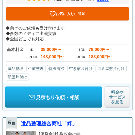
お気に入りに追加
◆急ぎのご依頼も受け付けます
◆多数のメディア出演実績
◆全国どこでも対応...
基本料金
38,000
78,000
円〜
円〜
1K
1LDK
148,000
188,000
円〜
円〜
2LDK
3LDK
遺品整理
生前整理
特殊清掃
空き家片付け
ゴミ屋敷片付け
部屋片付け
料金や
サービス
見積もり依頼・相談
を見る
6
位
遺品整理総合商社「絆」
[運営会社]
株式会社絆