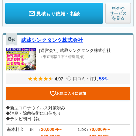
料金や
サービス
見積もり依頼・相談
を見る
8
位
武蔵シンクタンク株式会社
[運営会社]
武蔵シンクタンク株式会社
（東京都福生市の特殊清掃）
4.97
58
口コミ・評判
件
お気に入りに追加
◆新型コロナウイルス対策済み
◆消臭・除菌技術に自信あり
◆テレビ朝日【報...
基本料金
20,000
70,000
円〜
円〜
1K
1LDK