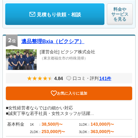
料金や
サービス
見積もり依頼・相談
を見る
2
位
遺品整理Bxia（ビクシア）
[運営会社]
ビクシア株式会社
（東京都福生市の特殊清掃）
4.84
141
口コミ・評判
件
お気に入りに追加
■女性経営者ならではの細かい対応
■誠実丁寧な若手社員・女性スタッフが活躍...
基本料金
38,500
143,000
円〜
円〜
1K
1LDK
253,000
363,000
円〜
円〜
2LDK
3LDK