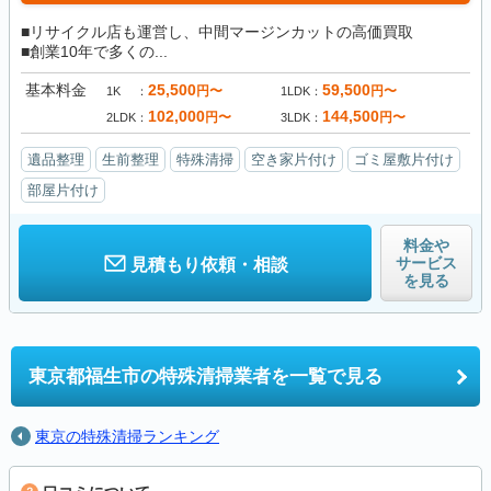
■リサイクル店も運営し、中間マージンカットの高価買取
■創業10年で多くの...
基本料金
25,500
59,500
円〜
円〜
1K
1LDK
102,000
144,500
円〜
円〜
2LDK
3LDK
遺品整理
生前整理
特殊清掃
空き家片付け
ゴミ屋敷片付け
部屋片付け
料金や
サービス
見積もり依頼・相談
を見る
東京都福生市の
特殊清掃業者を一覧で見る
東京の特殊清掃ランキング