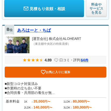
料金や
サービス
見積もり依頼・相談
を見る
8
位
あろはーと・ちば
[運営会社]
株式会社ALOHEART
（東京都中央区の特殊清掃）
4.89
64
口コミ・評判
件
お気に入りに追加
■新型コロナ対策済み
■作業時の立ち合い不要
■合同供養・共用部の養生が無...
基本料金
35,000
80,000
円〜
円〜
1K
1LDK
140,000
180,000
円〜
円〜
2LDK
3LDK