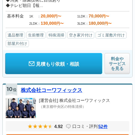
◆消臭・除菌技術に自信あり
◆テレビ朝日【報...
基本料金
20,000
70,000
円〜
円〜
1K
1LDK
130,000
180,000
円〜
円〜
2LDK
3LDK
遺品整理
生前整理
特殊清掃
空き家片付け
ゴミ屋敷片付け
部屋片付け
料金や
サービス
見積もり依頼・相談
を見る
10
位
株式会社コーワフィックス
[運営会社]
株式会社コーワフィックス
（東京都中央区の特殊清掃）
4.92
52
口コミ・評判
件