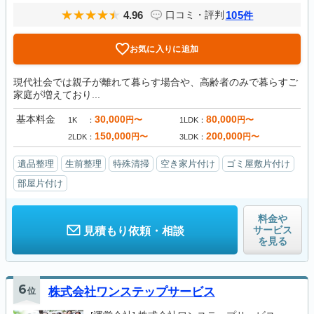
4.96
105
口コミ・評判
件
お気に入りに追加
現代社会では親子が離れて暮らす場合や、高齢者のみで暮らすご
家庭が増えており...
基本料金
30,000
80,000
円〜
円〜
1K
1LDK
150,000
200,000
円〜
円〜
2LDK
3LDK
遺品整理
生前整理
特殊清掃
空き家片付け
ゴミ屋敷片付け
部屋片付け
料金や
サービス
見積もり依頼・相談
を見る
6
位
株式会社ワンステップサービス