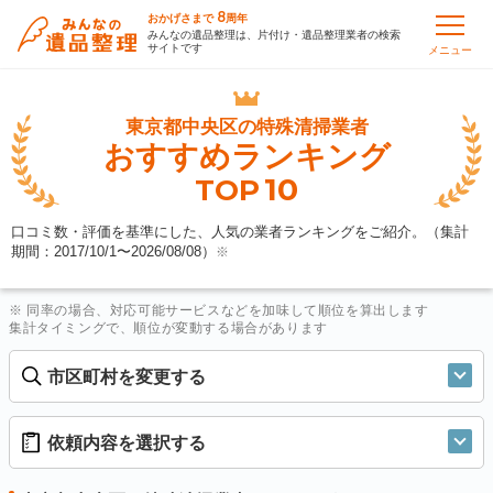
8
おかげさまで
周年
みんなの遺品整理は、片付け・遺品整理業者の検索
サイトです
メニュー
東京都中央区の
特殊清掃業者
おすすめランキング
10
TOP
口コミ数・評価を基準にした、人気の業者ランキングをご紹介。（集計
期間：2017/10/1〜
2026/08/08
）
※
※ 同率の場合、対応可能サービスなどを加味して順位を算出します
集計タイミングで、順位が変動する場合があります
市区町村を変更する
依頼内容を選択する