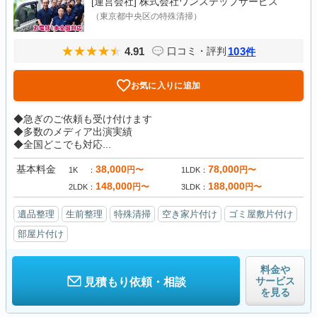
[運営会社]
株式会社ワンステップサービス
（東京都中央区の特殊清掃）
4.91
103
口コミ・評判
件
お気に入りに追加
◆急ぎのご依頼も受け付けます
◆多数のメディア出演実績
◆全国どこでも対応...
基本料金
38,000
78,000
円〜
円〜
1K
1LDK
148,000
188,000
円〜
円〜
2LDK
3LDK
遺品整理
生前整理
特殊清掃
空き家片付け
ゴミ屋敷片付け
部屋片付け
料金や
サービス
見積もり依頼・相談
を見る