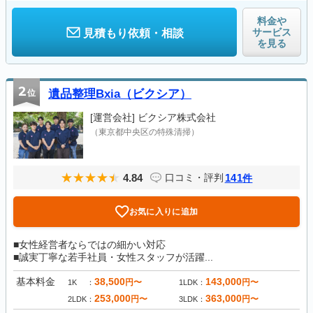
料金や
サービス
見積もり依頼・相談
を見る
2
位
遺品整理Bxia（ビクシア）
[運営会社]
ビクシア株式会社
（東京都中央区の特殊清掃）
4.84
141
口コミ・評判
件
お気に入りに追加
■女性経営者ならではの細かい対応
■誠実丁寧な若手社員・女性スタッフが活躍...
基本料金
38,500
143,000
円〜
円〜
1K
1LDK
253,000
363,000
円〜
円〜
2LDK
3LDK