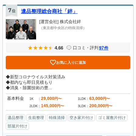
7
位
遺品整理総合商社「絆」
[運営会社]
株式会社絆
（東京都中央区の特殊清掃）
4.66
97
口コミ・評判
件
お気に入りに追加
◆新型コロナウイルス対策済み
◆都内なら即日見積もり
◆消臭・除菌技術の豊...
基本料金
29,000
63,000
円〜
円〜
1K
1LDK
145,000
200,000
円〜
円〜
2LDK
3LDK
遺品整理
生前整理
特殊清掃
空き家片付け
ゴミ屋敷片付け
部屋片付け