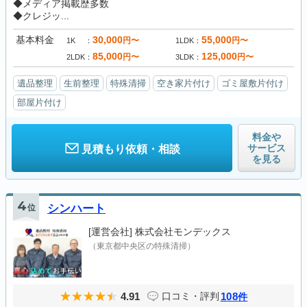
◆メディア掲載歴多数
◆クレジッ...
基本料金
30,000
55,000
円〜
円〜
1K
1LDK
85,000
125,000
円〜
円〜
2LDK
3LDK
遺品整理
生前整理
特殊清掃
空き家片付け
ゴミ屋敷片付け
部屋片付け
料金や
サービス
見積もり依頼・相談
を見る
4
位
シンハート
[運営会社]
株式会社モンデックス
（東京都中央区の特殊清掃）
4.91
108
口コミ・評判
件