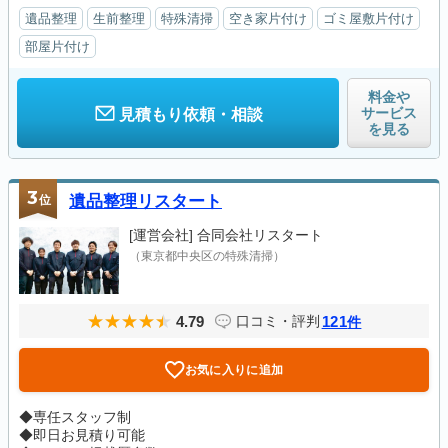
遺品整理
生前整理
特殊清掃
空き家片付け
ゴミ屋敷片付け
部屋片付け
料金や
サービス
見積もり依頼・相談
を見る
3
位
遺品整理リスタート
[運営会社]
合同会社リスタート
（東京都中央区の特殊清掃）
4.79
121
口コミ・評判
件
お気に入りに追加
◆専任スタッフ制
◆即日お見積り可能