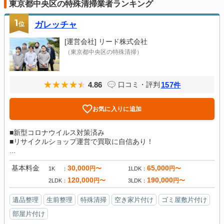
東京都中央区の特殊清掃業者ランキング
1
位
ガレッチャ
[運営会社]
リード株式会社
（東京都中央区の特殊清掃）
4.86
157
口コミ・評判
件
お気に入りに追加
■新型コロナウイルス対策済み
■リサイクルショップ運営で買取に自信あり！
...
基本料金
30,000
65,000
円〜
円〜
1K
1LDK
120,000
190,000
円〜
円〜
2LDK
3LDK
遺品整理
生前整理
特殊清掃
空き家片付け
ゴミ屋敷片付け
部屋片付け