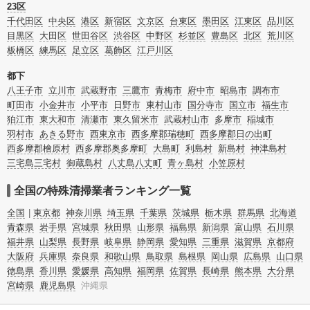
また故人のご遺族だけでなく不動産管理会社様やオーナー様(賃貸家主様)、行政
23区
のご担当者様でも相談できます。
千代田区
中央区
港区
新宿区
文京区
台東区
墨田区
江東区
品川区
目黒区
大田区
世田谷区
渋谷区
中野区
杉並区
豊島区
北区
荒川区
板橋区
練馬区
足立区
葛飾区
江戸川区
都下
八王子市
立川市
武蔵野市
三鷹市
青梅市
府中市
昭島市
調布市
町田市
小金井市
小平市
日野市
東村山市
国分寺市
国立市
福生市
狛江市
東大和市
清瀬市
東久留米市
武蔵村山市
多摩市
稲城市
羽村市
あきる野市
西東京市
西多摩郡瑞穂町
西多摩郡日の出町
西多摩郡檜原村
西多摩郡奥多摩町
大島町
利島村
新島村
神津島村
三宅島三宅村
御蔵島村
八丈島八丈町
青ヶ島村
小笠原村
全国の特殊清掃業者ランキング一覧
全国
東京都
神奈川県
埼玉県
千葉県
茨城県
栃木県
群馬県
北海道
青森県
岩手県
宮城県
秋田県
山形県
福島県
新潟県
富山県
石川県
福井県
山梨県
長野県
岐阜県
静岡県
愛知県
三重県
滋賀県
京都府
大阪府
兵庫県
奈良県
和歌山県
鳥取県
島根県
岡山県
広島県
山口県
徳島県
香川県
愛媛県
高知県
福岡県
佐賀県
長崎県
熊本県
大分県
宮崎県
鹿児島県
沖縄県