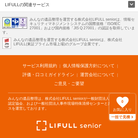
LIFULLの関連サービス
LIFULLのサービス
みんなの遺品整理を運営する株式会社LIFULL seniorは、情報セ
不動産・住宅
引越し
老人ホーム
地方創生
ママの就労支援
キュリティマネジメントシステムの国際規格「ISO/IEC
不動産クラウドファンディング
遺品整理
老後の暮らし情報
27001」および国内規格「JIS Q 27001」の認証を取得していま
農業技術
す。
みんなの遺品整理を運営する株式会社LIFULL seniorは、株式会社
LIFULL HOME'Sのサービス
LIFULL(東証プライム市場上場)のグループ企業です。
不動産・住宅
マンション
一戸建て
注文住宅
リノベーション
不動産査定
マンション専門売却査定
不動産投資
アドバイザー
住まいの窓口
住宅ローン
住まいインデックス
プライスマップ
不動産アーカイブ
空き家バンク
家賃相場
不動産会社
まちむすび
サービス利用規約
個人情報保護方針について
不動産用語集
住まいのお役立ち情報
LIFULL HOME'S PRESS
DIY Mag
アプリ
不動産データ
不動産転職
評価・口コミガイドライン
運営会社について
ご意見・ご要望
みんなの遺品整理は、株式会社LIFULL seniorが一般財団法人遺品整理士
0
認定協会、および一般社団法人事件現場特殊清掃センターと共同でサービ
スを運営しております。
お気に入り
一括で見積