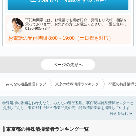
（無料）
下記時間帯には、お電話でも業者紹介・見積もり依頼・相談を
承っております。お急ぎの方はお電話ください。（通話無料：
0120-905-734）
お電話の受付時間
8:00～19:00（土日祝も対応）
ページの先頭へ
みんなの遺品整理トップ
東京の特殊清掃ランキング
23区の特殊清掃
特殊清掃の依頼をお考えなら、みんなの遺品整理。事件現場特殊清掃センターと
提携しており、東京都中央区の作業品質の高い特殊清掃業者を掲載しています。
孤独死・孤立死に伴う不用品の処分・回収・引き取りから、事件・事故・自殺現
場などの血液や体液の除去、ハエやウジなどの害虫駆除まで対応しています。東
京都中央区の特殊清掃の料金相場情報だけで業者を決められない場合はリフォー
ムによる原状回復・オゾン脱臭機による腐敗臭などの臭いの脱臭・消臭サービス
東京都の特殊清掃業者ランキング一覧
など絞り込み条件を利用し検索してみましょう。