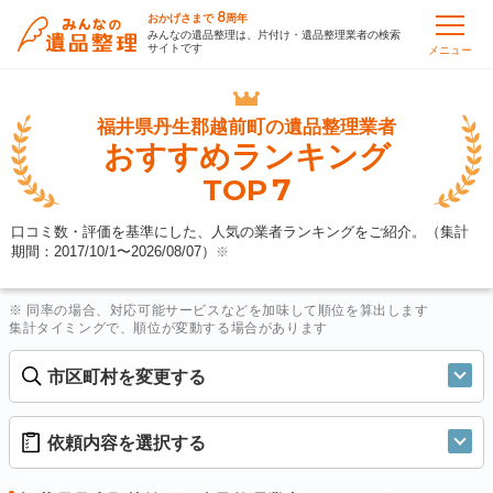
8
おかげさまで
周年
みんなの遺品整理は、片付け・遺品整理業者の検索
サイトです
メニュー
福井県丹生郡越前町の
遺品整理業者
おすすめランキング
7
TOP
口コミ数・評価を基準にした、人気の業者ランキングをご紹介。（集計
期間：2017/10/1〜
2026/08/07
）
※
※ 同率の場合、対応可能サービスなどを加味して順位を算出します
集計タイミングで、順位が変動する場合があります
市区町村を変更する
依頼内容を選択する