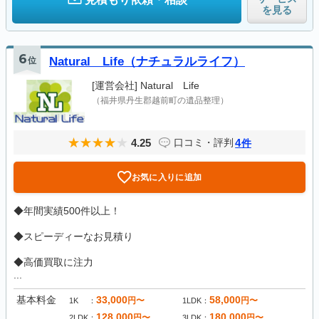
を見る
6
位
Natural Life（ナチュラルライフ）
[運営会社]
Natural Life
（福井県丹生郡越前町の遺品整理）
4.25
4
口コミ・評判
件
お気に入りに追加
◆年間実績500件以上！
◆スピーディーなお見積り
◆高価買取に注力
...
基本料金
33,000
58,000
円〜
円〜
1K
1LDK
128,000
180,000
円〜
円〜
2LDK
3LDK