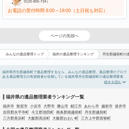
0120-905-734）
お電話の受付時間
8:00～19:00（土日祝も対応）
ページの先頭へ
みんなの遺品整理トップ
福井の遺品整理ランキング
丹生郡越前町の
福井県丹生郡越前町で遺品整理するなら、みんなの遺品整理。遺品整理のプロで
ある遺品整理士の有資格者が在籍している福井県丹生郡越前町の遺品整理業者が
掲載されています。遺品処分を即日対応してくれる実家の片付け業者や遺品整理
会社を比較できます。福井県丹生郡越前町の遺品整理の料金相場情報だけで業者
を決められない場合は、遺品の買取や供養・お焚き上げなど希望のオプションサ
ービスで絞り込み条件を利用し検索してみましょう。
福井県の遺品整理業者ランキング一覧
ゴミの処分方法や親の家の遺品整理をはじめる時期などお役立ち情報も豊富なの
で、チェックしてみてください。
福井市
敦賀市
小浜市
大野市
勝山市
鯖江市
あわら市
越前市
坂井市
吉田郡永平寺町
今立郡池田町
南条郡南越前町
丹生郡越前町
三方郡美浜町
大飯郡高浜町
大飯郡おおい町
三方上中郡若狭町