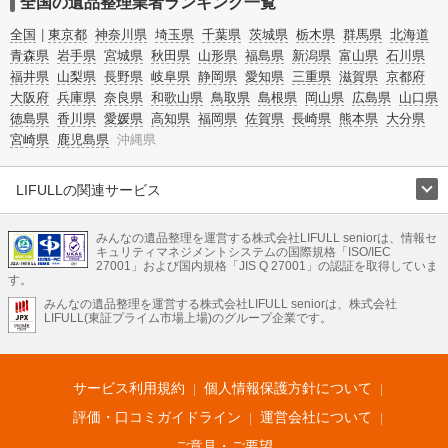
全国の遺品整理業者ランキング一覧
全国
東京都
神奈川県
埼玉県
千葉県
茨城県
栃木県
群馬県
北海道
青森県
岩手県
宮城県
秋田県
山形県
福島県
新潟県
富山県
石川県
福井県
山梨県
長野県
岐阜県
静岡県
愛知県
三重県
滋賀県
京都府
大阪府
兵庫県
奈良県
和歌山県
鳥取県
島根県
岡山県
広島県
山口県
徳島県
香川県
愛媛県
高知県
福岡県
佐賀県
長崎県
熊本県
大分県
宮崎県
鹿児島県
沖縄県
LIFULLの関連サービス
LIFULLのサービス
みんなの遺品整理を運営する株式会社LIFULL seniorは、情報セ
不動産・住宅
引越し
老人ホーム
地方創生
ママの就労支援
キュリティマネジメントシステムの国際規格「ISO/IEC
不動産クラウドファンディング
遺品整理
老後の暮らし情報
27001」および国内規格「JIS Q 27001」の認証を取得していま
農業技術
す。
みんなの遺品整理を運営する株式会社LIFULL seniorは、株式会社
LIFULL HOME'Sのサービス
LIFULL(東証プライム市場上場)のグループ企業です。
不動産・住宅
マンション
一戸建て
注文住宅
リノベーション
不動産査定
マンション専門売却査定
不動産投資
アドバイザー
住まいの窓口
住宅ローン
住まいインデックス
プライスマップ
不動産アーカイブ
空き家バンク
家賃相場
不動産会社
まちむすび
サービス利用規約
個人情報保護方針について
不動産用語集
住まいのお役立ち情報
LIFULL HOME'S PRESS
DIY Mag
アプリ
不動産データ
不動産転職
評価・口コミガイドライン
運営会社について
ご意見・ご要望