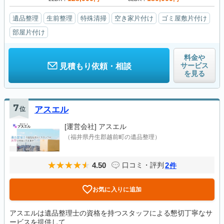
遺品整理
生前整理
特殊清掃
空き家片付け
ゴミ屋敷片付け
部屋片付け
料金や
サービス
見積もり依頼・相談
を見る
7
位
アスエル
[運営会社]
アスエル
（福井県丹生郡越前町の遺品整理）
4.50
2
口コミ・評判
件
お気に入りに追加
アスエルは遺品整理士の資格を持つスタッフによる懇切丁寧なサ
ービスを提供して...