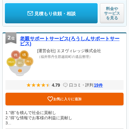
料金や
サービス
見積もり依頼・相談
を見る
2
位
老親サポートサービス(ろうしんサポートサー
ビス)
[運営会社]
エヌヴィレッジ株式会社
（福井県丹生郡越前町の遺品整理）
4.79
19
口コミ・評判
件
お気に入りに追加
1.“徳”を積んで社会に貢献し
2.“得”な情報でお客様の利益に貢献し
3...