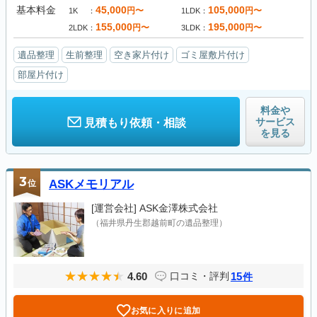
基本料金
45,000
105,000
円〜
円〜
1K
1LDK
155,000
195,000
円〜
円〜
2LDK
3LDK
遺品整理
生前整理
空き家片付け
ゴミ屋敷片付け
部屋片付け
料金や
サービス
見積もり依頼・相談
を見る
3
位
ASKメモリアル
[運営会社]
ASK金澤株式会社
（福井県丹生郡越前町の遺品整理）
4.60
15
口コミ・評判
件
お気に入りに追加