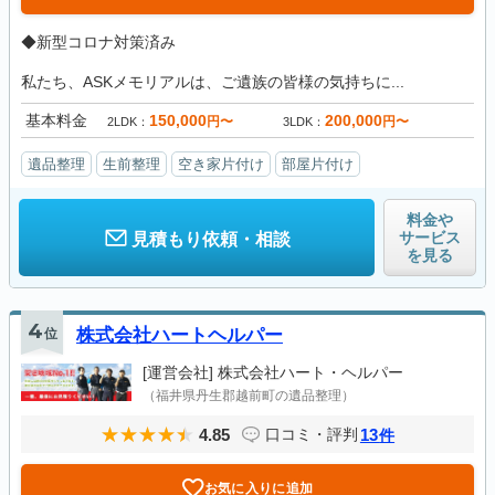
◆新型コロナ対策済み
私たち、ASKメモリアルは、ご遺族の皆様の気持ちに...
基本料金
150,000
200,000
円〜
円〜
2LDK
3LDK
遺品整理
生前整理
空き家片付け
部屋片付け
料金や
サービス
見積もり依頼・相談
を見る
4
位
株式会社ハートヘルパー
[運営会社]
株式会社ハート・ヘルパー
（福井県丹生郡越前町の遺品整理）
4.85
13
口コミ・評判
件
お気に入りに追加