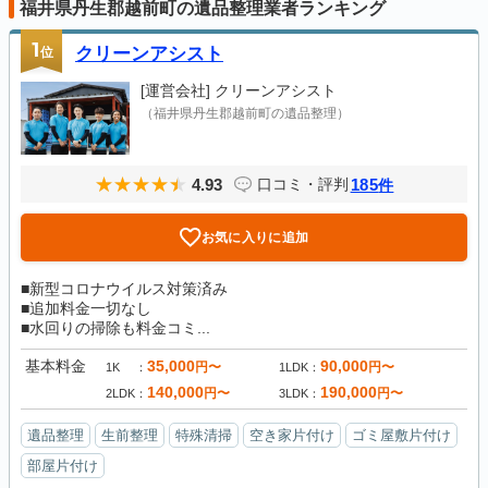
福井県丹生郡越前町の遺品整理業者ランキング
1
位
クリーンアシスト
[運営会社]
クリーンアシスト
（福井県丹生郡越前町の遺品整理）
4.93
185
口コミ・評判
件
お気に入りに追加
■新型コロナウイルス対策済み
■追加料金一切なし
■水回りの掃除も料金コミ...
基本料金
35,000
90,000
円〜
円〜
1K
1LDK
140,000
190,000
円〜
円〜
2LDK
3LDK
遺品整理
生前整理
特殊清掃
空き家片付け
ゴミ屋敷片付け
部屋片付け