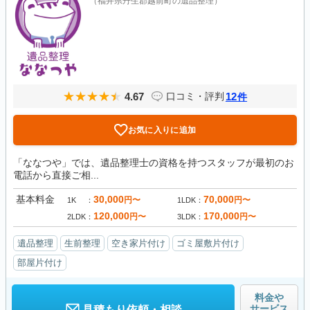
（福井県丹生郡越前町の遺品整理）
4.67
12
口コミ・評判
件
お気に入りに追加
「ななつや」では、遺品整理士の資格を持つスタッフが最初のお
電話から直接ご相...
基本料金
30,000
70,000
円〜
円〜
1K
1LDK
120,000
170,000
円〜
円〜
2LDK
3LDK
遺品整理
生前整理
空き家片付け
ゴミ屋敷片付け
部屋片付け
料金や
サービス
見積もり依頼・相談