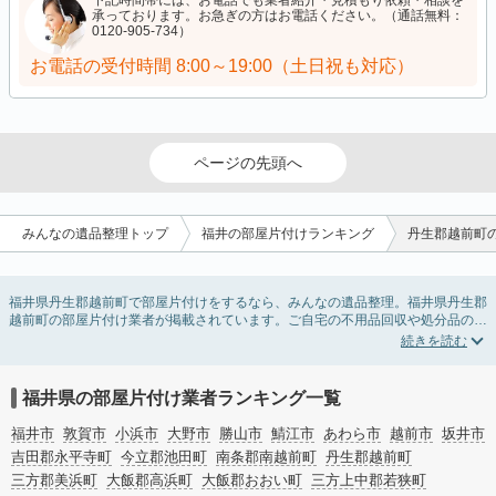
下記時間帯には、お電話でも業者紹介・見積もり依頼・相談を
承っております。お急ぎの方はお電話ください。（通話無料：
0120-905-734）
お電話の受付時間
8:00～19:00（土日祝も対応）
ページの先頭へ
みんなの遺品整理トップ
福井の部屋片付けランキング
丹生郡越前町
福井県丹生郡越前町で部屋片付けをするなら、みんなの遺品整理。福井県丹生郡
越前町の部屋片付け業者が掲載されています。ご自宅の不用品回収や処分品の仕
分け、貴重品の捜索などの依頼ができます。福井県丹生郡越前町の部屋片付けの
料金相場情報だけで業者を決められない場合は、不用品の買取、ハウスクリーニ
ング、女性スタッフ対応など、希望のオプションサービスで絞り込み条件を利用
し検索してみましょう。部屋片付けはいつか着手しようと思っていると、ついつ
福井県の部屋片付け業者ランキング一覧
い後回しになってしまいますが、不用品だと思っていたものに思わぬ買取額が付
いていることもあります。
福井市
敦賀市
小浜市
大野市
勝山市
鯖江市
あわら市
越前市
坂井市
ご自分で無理なくできる片付け方法やご実家の片付けノウハウもお届けしていま
吉田郡永平寺町
今立郡池田町
南条郡南越前町
丹生郡越前町
すので、ぜひあわせてご覧ください。
三方郡美浜町
大飯郡高浜町
大飯郡おおい町
三方上中郡若狭町