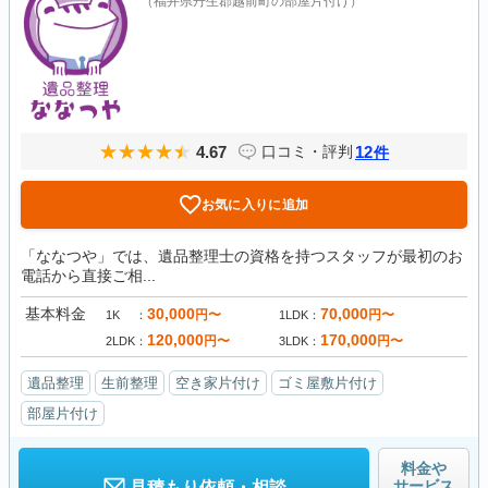
（福井県丹生郡越前町の部屋片付け）
4.67
12
口コミ・評判
件
お気に入りに追加
「ななつや」では、遺品整理士の資格を持つスタッフが最初のお
電話から直接ご相...
基本料金
30,000
70,000
円〜
円〜
1K
1LDK
120,000
170,000
円〜
円〜
2LDK
3LDK
遺品整理
生前整理
空き家片付け
ゴミ屋敷片付け
部屋片付け
料金や
サービス
見積もり依頼・相談