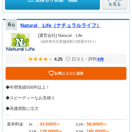
を見る
6
位
Natural Life（ナチュラルライフ）
[運営会社]
Natural Life
（福井県丹生郡越前町の部屋片付け）
4.25
4
口コミ・評判
件
お気に入りに追加
◆年間実績500件以上！
◆スピーディーなお見積り
◆高価買取に注力
...
基本料金
33,000
58,000
円〜
円〜
1K
1LDK
128,000
180,000
円〜
円〜
2LDK
3LDK