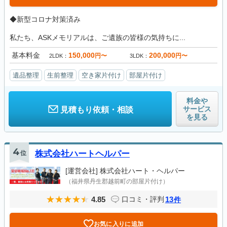
◆新型コロナ対策済み
私たち、ASKメモリアルは、ご遺族の皆様の気持ちに...
基本料金
150,000
200,000
円〜
円〜
2LDK
3LDK
遺品整理
生前整理
空き家片付け
部屋片付け
料金や
サービス
見積もり依頼・相談
を見る
4
位
株式会社ハートヘルパー
[運営会社]
株式会社ハート・ヘルパー
（福井県丹生郡越前町の部屋片付け）
4.85
13
口コミ・評判
件
お気に入りに追加