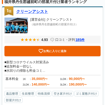
福井県丹生郡越前町の部屋片付け業者ランキング
1
位
クリーンアシスト
[運営会社]
クリーンアシスト
（福井県丹生郡越前町の部屋片付け）
4.93
185
口コミ・評判
件
お気に入りに追加
■新型コロナウイルス対策済み
■追加料金一切なし
■水回りの掃除も料金コミ...
基本料金
35,000
90,000
円〜
円〜
1K
1LDK
140,000
190,000
円〜
円〜
2LDK
3LDK
遺品整理
生前整理
特殊清掃
空き家片付け
ゴミ屋敷片付け
部屋片付け