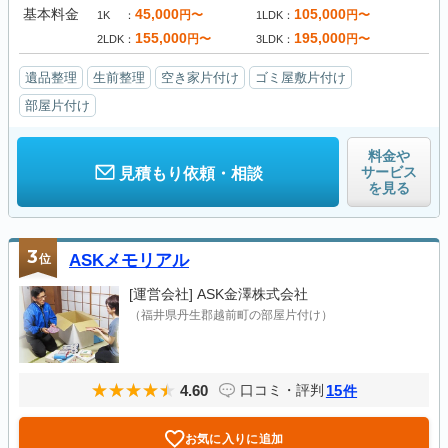
基本料金
45,000
105,000
円〜
円〜
1K
1LDK
155,000
195,000
円〜
円〜
2LDK
3LDK
遺品整理
生前整理
空き家片付け
ゴミ屋敷片付け
部屋片付け
料金や
サービス
見積もり依頼・相談
を見る
3
位
ASKメモリアル
[運営会社]
ASK金澤株式会社
（福井県丹生郡越前町の部屋片付け）
4.60
15
口コミ・評判
件
お気に入りに追加