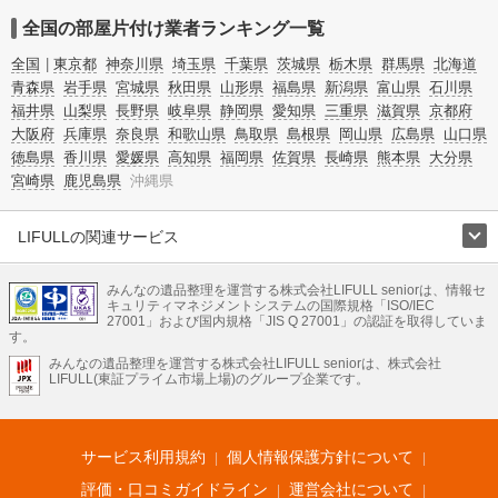
全国の部屋片付け業者ランキング一覧
全国
東京都
神奈川県
埼玉県
千葉県
茨城県
栃木県
群馬県
北海道
青森県
岩手県
宮城県
秋田県
山形県
福島県
新潟県
富山県
石川県
福井県
山梨県
長野県
岐阜県
静岡県
愛知県
三重県
滋賀県
京都府
大阪府
兵庫県
奈良県
和歌山県
鳥取県
島根県
岡山県
広島県
山口県
徳島県
香川県
愛媛県
高知県
福岡県
佐賀県
長崎県
熊本県
大分県
宮崎県
鹿児島県
沖縄県
LIFULLの関連サービス
LIFULLのサービス
みんなの遺品整理を運営する株式会社LIFULL seniorは、情報セ
不動産・住宅
引越し
老人ホーム
地方創生
ママの就労支援
キュリティマネジメントシステムの国際規格「ISO/IEC
不動産クラウドファンディング
遺品整理
老後の暮らし情報
27001」および国内規格「JIS Q 27001」の認証を取得していま
農業技術
す。
みんなの遺品整理を運営する株式会社LIFULL seniorは、株式会社
LIFULL HOME'Sのサービス
LIFULL(東証プライム市場上場)のグループ企業です。
不動産・住宅
マンション
一戸建て
注文住宅
リノベーション
不動産査定
マンション専門売却査定
不動産投資
アドバイザー
住まいの窓口
住宅ローン
住まいインデックス
プライスマップ
不動産アーカイブ
空き家バンク
家賃相場
不動産会社
まちむすび
サービス利用規約
個人情報保護方針について
不動産用語集
住まいのお役立ち情報
LIFULL HOME'S PRESS
DIY Mag
アプリ
不動産データ
不動産転職
評価・口コミガイドライン
運営会社について