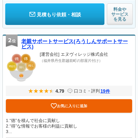
料金や
サービス
見積もり依頼・相談
を見る
2
位
老親サポートサービス(ろうしんサポートサー
ビス)
[運営会社]
エヌヴィレッジ株式会社
（福井県丹生郡越前町の部屋片付け）
4.79
19
口コミ・評判
件
お気に入りに追加
1.“徳”を積んで社会に貢献し
2.“得”な情報でお客様の利益に貢献し
3...