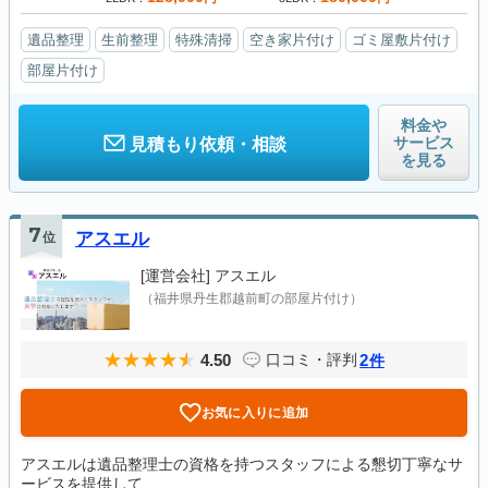
遺品整理
生前整理
特殊清掃
空き家片付け
ゴミ屋敷片付け
部屋片付け
料金や
サービス
見積もり依頼・相談
を見る
7
位
アスエル
[運営会社]
アスエル
（福井県丹生郡越前町の部屋片付け）
4.50
2
口コミ・評判
件
お気に入りに追加
アスエルは遺品整理士の資格を持つスタッフによる懇切丁寧なサ
ービスを提供して...