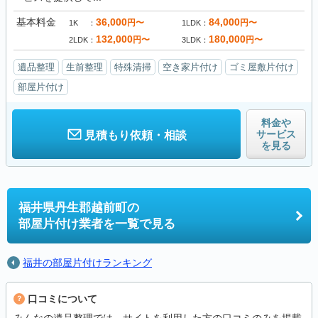
基本料金
36,000
84,000
円〜
円〜
1K
1LDK
132,000
180,000
円〜
円〜
2LDK
3LDK
遺品整理
生前整理
特殊清掃
空き家片付け
ゴミ屋敷片付け
部屋片付け
料金や
サービス
見積もり依頼・相談
を見る
福井県丹生郡越前町の
部屋片付け業者を一覧で見る
福井の部屋片付けランキング
口コミについて