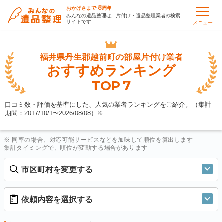
8
おかげさまで
周年
みんなの遺品整理は、片付け・遺品整理業者の検索
サイトです
メニュー
福井県丹生郡越前町の
部屋片付け業者
おすすめランキング
7
TOP
口コミ数・評価を基準にした、人気の業者ランキングをご紹介。（集計
期間：2017/10/1〜
2026/08/08
）
※
※ 同率の場合、対応可能サービスなどを加味して順位を算出します
集計タイミングで、順位が変動する場合があります
市区町村を変更する
依頼内容を選択する