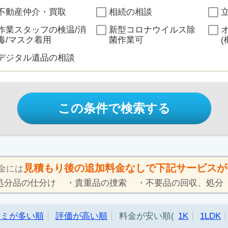
不動産仲介・買取
相続の相談
作業スタッフの検温/消
新型コロナウイルス除
毒/マスク着用
菌作業可
(
デジタル遺品の相談
この条件で検索する
見積もり後の追加料金なしで下記サービスが
金には
処分品の仕分け
貴重品の捜索
不要品の回収、処分
コミが多い順
評価が高い順
料金が安い順
1K
1LDK