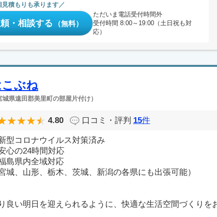
相見積もりも承ります
ただいま電話受付時間外
依頼・相談する
（無料）
受付時間 8:00～19:00（土日祝も対
応）
はこぶね
宮城県遠田郡美里町の部屋片付け）
4.80
口コミ・評判
15
件
新型コロナウイルス対策済み
安心の24時間対応
福島県内全域対応
宮城、山形、栃木、茨城、新潟の各県にも出張可能）
り良い明日を迎えられるように、快適な生活空間づくりをお手