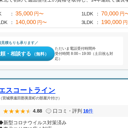
35,000
70,000
K
円〜
1LDK
円
140,000
190,000
LDK
円〜
3LDK
円
相見積もりも承ります
ただいま電話受付時間外
依頼・相談する
（無料）
受付時間 8:00～19:00（土日祝も対
応）
エスコートライン
（宮城県遠田郡美里町の部屋片付け）
4.88
口コミ・評判
16
件
◆新型コロナウイルス対策済み