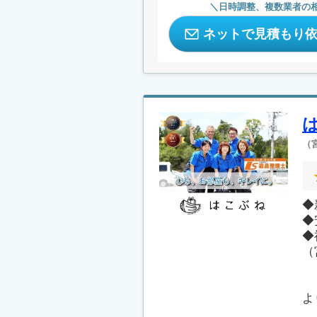
日時調整、複数業者の
ネットで見積もり
（
◆
◆
◆
（
よ