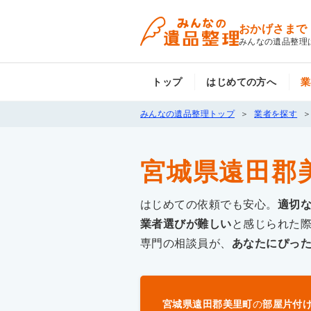
おかげさまで
みんなの遺品整理
トップ
はじめての方へ
業
みんなの遺品整理トップ
業者を探す
宮城県遠田郡
はじめての依頼でも安心。
適切
業者選びが難しい
と感じられた
専門の相談員が、
あなたにぴっ
宮城県遠田郡美里町
の
部屋片付