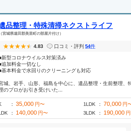
遺品整理・特殊清掃ネクストライフ
（宮城県遠田郡美里町の部屋片付け）
4.83
口コミ・評判
54
件
■新型コロナウイルス対策済み
■追加料金一切なし
■基本料金で水回りのクリーニングも対応
宮城、岩手、山形、福島を中心に、遺品整理・生前整理、
理のプロがお引き受けいた...
35,000
70,000
K
円〜
1LDK
円
140,000
190,000
LDK
円〜
3LDK
円