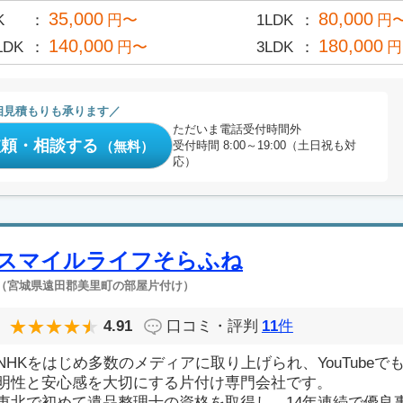
35,000
80,000
K
円〜
1LDK
円
140,000
180,000
LDK
円〜
3LDK
円
相見積もりも承ります
ただいま電話受付時間外
依頼・相談する
（無料）
受付時間 8:00～19:00（土日祝も対
応）
スマイルライフそらふね
（宮城県遠田郡美里町の部屋片付け）
4.91
口コミ・評判
11
件
NHKをはじめ多数のメディアに取り上げられ、YouTube
明性と安心感を大切にする片付け専門会社です。
東北で初めて遺品整理士の資格を取得し、14年連続で優良事業