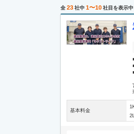
23
1〜10
全
社中
社目を表示中
1
基本料金
2