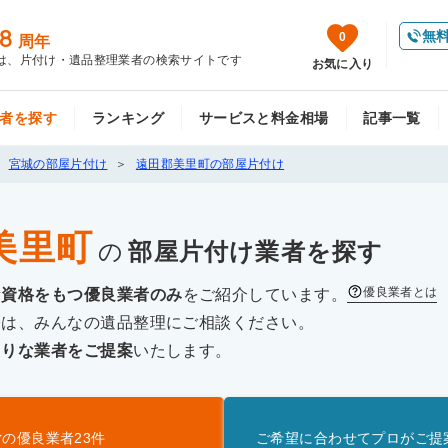
8
無
0
周年
は、片付け・遺品整理業者の検索サイトです
お気に入り
者を探す
ランキング
サービスと料金相場
記事一覧
宮城の部屋片付け
遠田郡美里町の部屋片付け
美里町
の
部屋片付け
業者を探す
優良業者とは
な資格をもつ優良業者のみ
をご紹介しています。
際は、みんなの遺品整理にご相談ください。
たりな業者をご提案
いたします。
け
の優良業者
23
件
ご希望に合わせてプロがご提