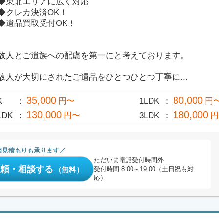
◆東北エリアに広く対応
◆クレカ決済OK！
◆遺品買取受付OK！
故人とご遺族への配慮を第一にと考えております。
故人が大切にされたご遺品をひとつひとつ丁寧に...
35,000
80,000
K
円〜
1LDK
円
130,000
180,000
LDK
円〜
3LDK
円
相見積もりも承ります
ただいま電話受付時間外
依頼・相談する
（無料）
受付時間 8:00～19:00（土日祝も対
応）