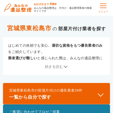
8
おかげさまで
周年
みんなの遺品整理は、片付け・遺品整理業者の検索
サイトです
メニュー
宮城県東松島市
の
部屋片付け
はじめての依頼でも安心。
適切な資格をもつ優良業者のみ
をご紹介しています。
業者選びが難しい
と感じられた際は、みんなの遺品整理に
ご相談ください。
続きを読む
専門の相談員が、
あなたにぴったりな業者をご提案
いたし
ます。
宮城県東松島市
の
部屋片付け
の優良業者
24
件
優良業者とは
一覧から自分で探す
一般財団法人遺品整理認定協会、および一般社団法
人事件現場特殊清掃センターと提携し、「遺品整理
ご希望に合わせてプロがご提案
士」資格を持つ事業者のみ掲載しています。