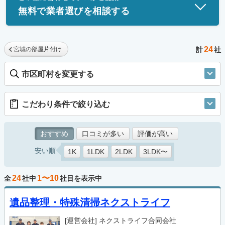
無料で業者選びを相談する
24
宮城の部屋片付け
計
社
市区町村を変更する
こだわり条件で絞り込む
おすすめ
口コミが多い
評価が高い
安い順
1K
1LDK
2LDK
3LDK〜
24
1〜10
全
社中
社目を表示中
遺品整理・特殊清掃ネクストライフ
[運営会社]
ネクストライフ合同会社