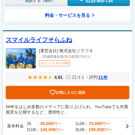
相談する
0120-905-734
（無料）
料金・サービスを見る
スマイルライフそらふね
[運営会社]
株式会社ソラフネ
（宮城県東松島市の部屋片付け）
クレジットカードOK
4.91
11
口コミ・評判
件
お気に入りに追加
NHKをはじめ多数のメディアに取り上げられ、YouTubeでも作業
風景を公開するなど、透明性と...
35,000
70,000
1K
円〜
1LDK
円〜
基本料金
140,000
190,000
2LDK
円〜
3LDK
円〜