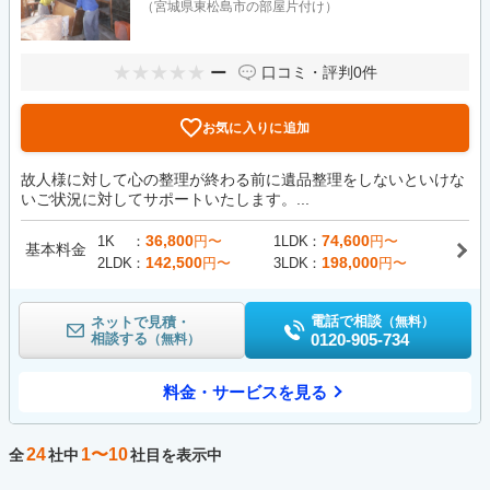
（宮城県東松島市の部屋片付け）
ー
口コミ・評判
0件
お気に入りに追加
故人様に対して心の整理が終わる前に遺品整理をしないといけな
いご状況に対してサポートいたします。...
36,800
74,600
1K
円〜
1LDK
円〜
基本料金
142,500
198,000
2LDK
円〜
3LDK
円〜
電話で相談
ネットで見積・
（無料）
相談する
0120-905-734
（無料）
料金・サービスを見る
24
1〜10
全
社中
社目を表示中