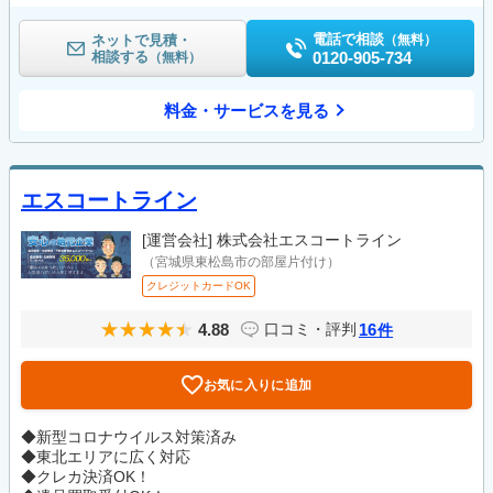
電話で相談
ネットで見積・
（無料）
相談する
0120-905-734
（無料）
料金・サービスを見る
エスコートライン
[運営会社]
株式会社エスコートライン
（宮城県東松島市の部屋片付け）
クレジットカードOK
4.88
16
口コミ・評判
件
お気に入りに追加
◆新型コロナウイルス対策済み
◆東北エリアに広く対応
◆クレカ決済OK！