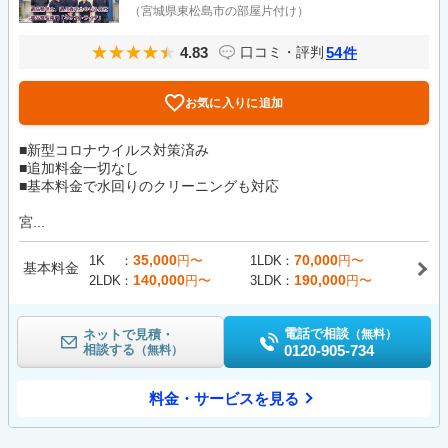
（宮城県東松島市の部屋片付け）
4.83
54
口コミ・評判
件
お気に入りに追加
■新型コロナウイルス対策済み
■追加料金一切なし
■基本料金で水回りのクリーニングも対応
宮...
35,000
70,000
1K
円〜
1LDK
円〜
基本料金
140,000
190,000
2LDK
円〜
3LDK
円〜
電話で相談
ネットで見積・
（無料）
相談する
0120-905-734
（無料）
料金・サービスを見る