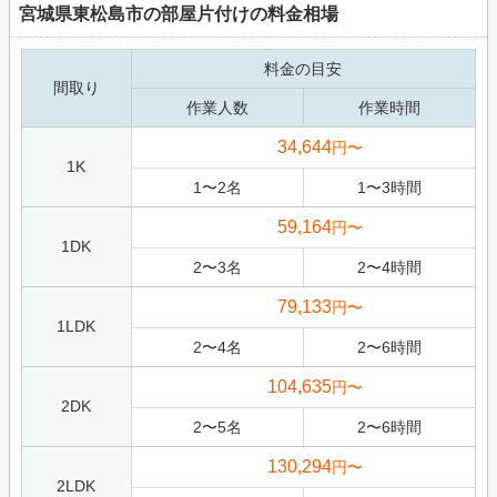
宮城県東松島市の部屋片付けの料金相場
料金の目安
間取り
作業人数
作業時間
34,644
円〜
1K
1
〜
2
名
1
〜
3
時間
59,164
円〜
1DK
2
〜
3
名
2
〜
4
時間
79,133
円〜
1LDK
2
〜
4
名
2
〜
6
時間
104,635
円〜
2DK
2
〜
5
名
2
〜
6
時間
130,294
円〜
2LDK