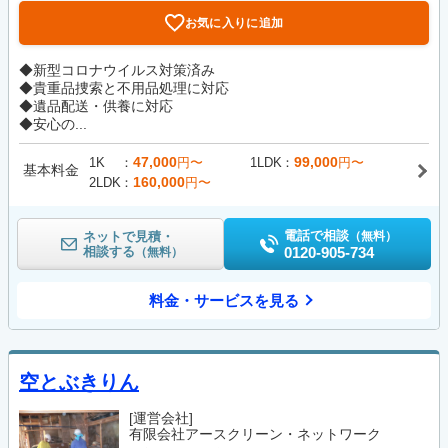
お気に入りに追加
◆新型コロナウイルス対策済み
◆貴重品捜索と不用品処理に対応
◆遺品配送・供養に対応
◆安心の...
47,000
99,000
1K
円〜
1LDK
円〜
基本料金
160,000
2LDK
円〜
電話で相談
ネットで見積・
（無料）
相談する
0120-905-734
（無料）
料金・サービスを見る
空とぶきりん
[運営会社]
有限会社アースクリーン・ネットワーク