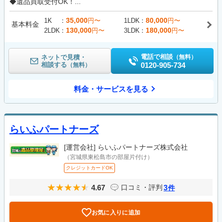
◆遺品買取受付OK！...
35,000
80,000
1K
円〜
1LDK
円〜
基本料金
130,000
180,000
2LDK
円〜
3LDK
円〜
電話で相談
ネットで見積・
（無料）
相談する
0120-905-734
（無料）
料金・サービスを見る
らいふパートナーズ
[運営会社]
らいふパートナーズ株式会社
（宮城県東松島市の部屋片付け）
クレジットカードOK
4.67
3
口コミ・評判
件
お気に入りに追加