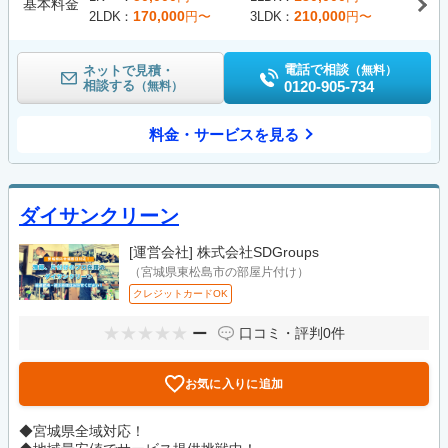
基本料金
170,000
210,000
2LDK
円〜
3LDK
円〜
電話で相談
ネットで見積・
（無料）
相談する
0120-905-734
（無料）
料金・サービスを見る
ダイサンクリーン
[運営会社]
株式会社SDGroups
（宮城県東松島市の部屋片付け）
クレジットカードOK
ー
口コミ・評判
0件
お気に入りに追加
◆宮城県全域対応！