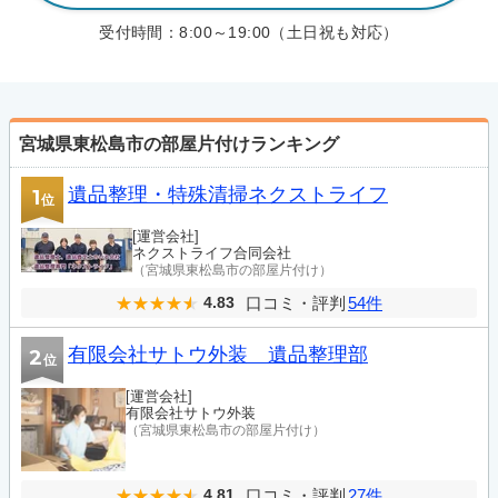
受付時間：
8:00～19:00（土日祝も対応）
宮城県東松島市の部屋片付けランキング
遺品整理・特殊清掃ネクストライフ
1
位
[運営会社]
ネクストライフ合同会社
（宮城県東松島市の部屋片付け）
口コミ・評判
54件
4.83
有限会社サトウ外装 遺品整理部
2
位
[運営会社]
有限会社サトウ外装
（宮城県東松島市の部屋片付け）
口コミ・評判
27件
4.81