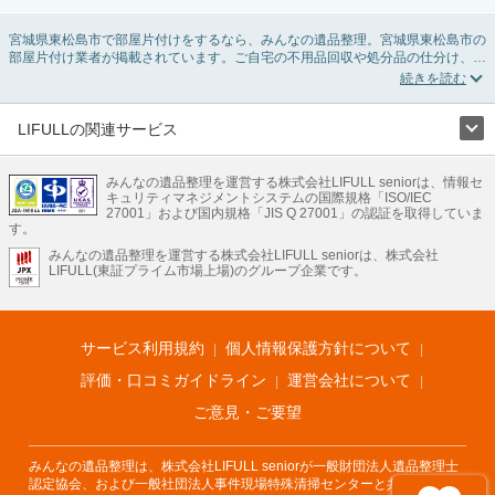
宮城県東松島市で部屋片付けをするなら、みんなの遺品整理。宮城県東松島市の
部屋片付け業者が掲載されています。ご自宅の不用品回収や処分品の仕分け、貴
重品の捜索などの依頼ができます。宮城県東松島市の部屋片付けの料金相場情報
だけで業者を決められない場合は、不用品の買取、ハウスクリーニング、女性ス
タッフ対応など、希望のオプションサービスで絞り込み条件を利用し検索してみ
ましょう。部屋片付けはいつか着手しようと思っていると、ついつい後回しにな
LIFULLの関連サービス
ってしまいますが、不用品だと思っていたものに思わぬ買取額が付いていること
LIFULLのサービス
もあります。
ご自分で無理なくできる片付け方法やご実家の片付けノウハウもお届けしていま
みんなの遺品整理を運営する株式会社LIFULL seniorは、情報セ
不動産・住宅
引越し
老人ホーム
地方創生
ママの就労支援
キュリティマネジメントシステムの国際規格「ISO/IEC
すので、ぜひあわせてご覧ください。
不動産クラウドファンディング
遺品整理
老後の暮らし情報
27001」および国内規格「JIS Q 27001」の認証を取得していま
農業技術
す。
みんなの遺品整理を運営する株式会社LIFULL seniorは、株式会社
LIFULL HOME'Sのサービス
LIFULL(東証プライム市場上場)のグループ企業です。
不動産・住宅
マンション
一戸建て
注文住宅
リノベーション
不動産査定
マンション専門売却査定
不動産投資
アドバイザー
住まいの窓口
住宅ローン
住まいインデックス
プライスマップ
不動産アーカイブ
空き家バンク
家賃相場
不動産会社
まちむすび
サービス利用規約
個人情報保護方針について
不動産用語集
住まいのお役立ち情報
LIFULL HOME'S PRESS
DIY Mag
アプリ
不動産データ
不動産転職
評価・口コミガイドライン
運営会社について
ご意見・ご要望
みんなの遺品整理は、株式会社LIFULL seniorが一般財団法人遺品整理士
認定協会、および一般社団法人事件現場特殊清掃センターと共同でサービ