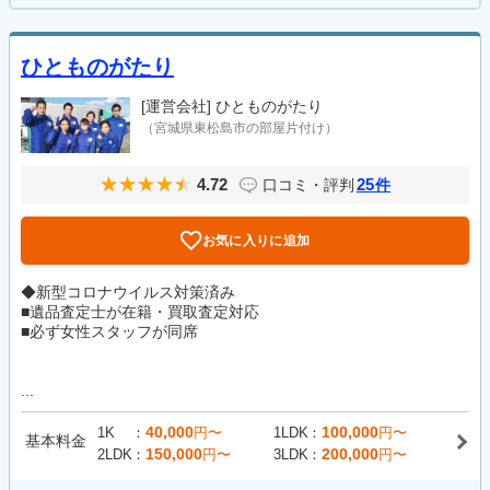
ひとものがたり
[運営会社]
ひとものがたり
（宮城県東松島市の部屋片付け）
4.72
25
口コミ・評判
件
お気に入りに追加
◆新型コロナウイルス対策済み
■遺品査定士が在籍・買取査定対応
■必ず女性スタッフが同席
...
40,000
100,000
1K
円〜
1LDK
円〜
基本料金
150,000
200,000
2LDK
円〜
3LDK
円〜