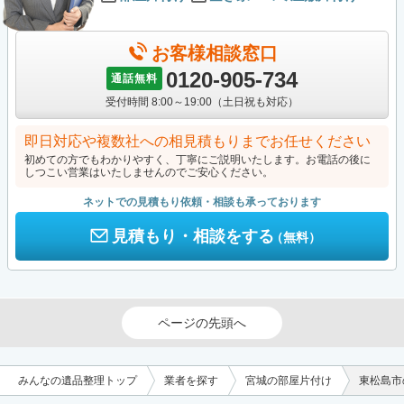
お客様相談窓口
0120-905-734
通話無料
受付時間 8:00～19:00（土日祝も対応）
即日対応や複数社への相見積もりまでお任せください
初めての方でもわかりやすく、丁寧にご説明いたします。お電話の後に
しつこい営業はいたしませんのでご安心ください。
ネットでの見積もり依頼・相談も承っております
見積もり・相談をする
（無料）
ページの先頭へ
みんなの遺品整理トップ
業者を探す
宮城の部屋片付け
東松島市