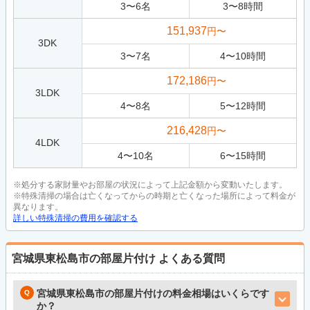
3
〜
6
名
3
〜
8
時間
151,937
円〜
3DK
3
〜
7
名
4
〜
10
時間
172,186
円〜
3LDK
4
〜
8
名
5
〜
12
時間
216,428
円〜
4LDK
4
〜
10
名
6
〜
15
時間
※処分する家財量やお部屋の状況によって上記金額から変動いたします。
※特殊清掃の場合は亡くなってからの時期と亡くなった場所によって料金が
異なります。
詳しい特殊清掃の費用を確認する
宮城県東松島市の部屋片付け
よくある質問
宮城県東松島市の部屋片付けの料金相場はいくらです
か？