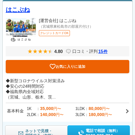
はこぶね
[運営会社]
はこぶね
（宮城県東松島市の部屋片付け）
クレジットカードOK
4.80
15
口コミ・評判
件
お気に入りに追加
◆新型コロナウイルス対策済み
◆安心の24時間対応
◆福島県内全域対応
（宮城、山形、栃木、茨...
35,000
80,000
1K
円〜
1LDK
円〜
基本料金
140,000
180,000
2LDK
円〜
3LDK
円〜
電話で相談
ネットで見積・
（無料）