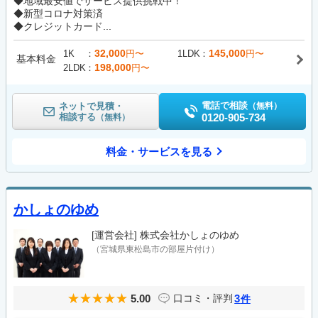
◆地域最安値でサービス提供挑戦中！
◆新型コロナ対策済
◆クレジットカード...
32,000
145,000
1K
円〜
1LDK
円〜
基本料金
198,000
2LDK
円〜
電話で相談
ネットで見積・
（無料）
相談する
0120-905-734
（無料）
料金・サービスを見る
かしょのゆめ
[運営会社]
株式会社かしょのゆめ
（宮城県東松島市の部屋片付け）
5.00
3
口コミ・評判
件