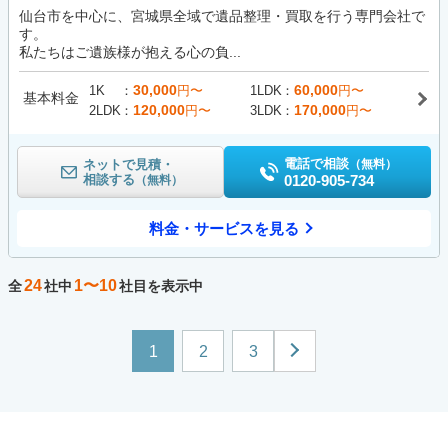
仙台市を中心に、宮城県全域で遺品整理・買取を行う専門会社で
す。
私たちはご遺族様が抱える心の負...
30,000
60,000
1K
円〜
1LDK
円〜
基本料金
120,000
170,000
2LDK
円〜
3LDK
円〜
電話で相談
ネットで見積・
（無料）
相談する
0120-905-734
（無料）
料金・サービスを見る
24
1〜10
全
社中
社目を表示中
1
2
3