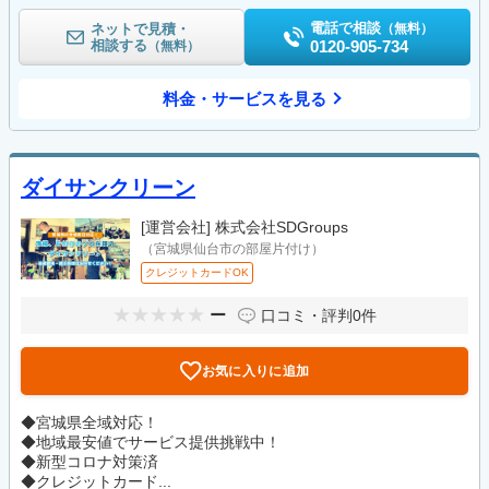
電話で相談
ネットで見積・
（無料）
相談する
0120-905-734
（無料）
料金・サービスを見る
ダイサンクリーン
[運営会社]
株式会社SDGroups
（宮城県仙台市の部屋片付け）
クレジットカードOK
ー
口コミ・評判
0件
お気に入りに追加
◆宮城県全域対応！
◆地域最安値でサービス提供挑戦中！
◆新型コロナ対策済
◆クレジットカード...