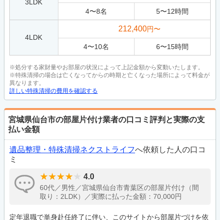
3LDK
4
〜
8
名
5
〜
12
時間
212,400
円〜
4LDK
4
〜
10
名
6
〜
15
時間
※処分する家財量やお部屋の状況によって上記金額から変動いたします。
※特殊清掃の場合は亡くなってからの時期と亡くなった場所によって料金が
異なります。
詳しい特殊清掃の費用を確認する
宮城県仙台市の部屋片付け業者の口コミ評判と実際の支
払い金額
遺品整理・特殊清掃ネクストライフ
へ依頼した人の口コ
ミ
4.0
60代／男性／宮城県仙台市青葉区の部屋片付け（間
取り：2LDK）／実際に払った金額：70,000円
定年退職で単身赴任終了に伴い、このサイトから部屋片づけを依