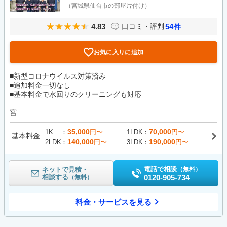
（宮城県仙台市の部屋片付け）
4.83
54
口コミ・評判
件
お気に入りに追加
■新型コロナウイルス対策済み
■追加料金一切なし
■基本料金で水回りのクリーニングも対応
宮...
35,000
70,000
1K
円〜
1LDK
円〜
基本料金
140,000
190,000
2LDK
円〜
3LDK
円〜
電話で相談
ネットで見積・
（無料）
相談する
0120-905-734
（無料）
料金・サービスを見る