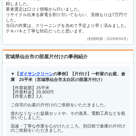
頼しました。
業者選定は口コミ情報から行いました。
リサイクル出来る家電を割り引いてもらい、見積もりは7万円で
した。
当日の作業は、クリーニングを含めて予定より早く済みました。
テキパキと丁寧な対応だったと思います。
利用時期：2026年04月
宮城県仙台市の部屋片付けの事例紹介
【
ダイサンクリーン
の事例】【片付け】一軒家のお庭、倉
庫 25平米（宮城県仙台市太白区の部屋片付け）
【作業範囲】25平米
【作業料金】29,800円
【作業人数】2人
ご自宅のお庭の片付けのご依頼をいただきました。
使わなくなった盆栽セットや、その道具、電動工具などを処
分いたしました。
迅速・丁寧な作業を心がけたところ、別日程で倉庫の片付け
のご依頼をいただきました。