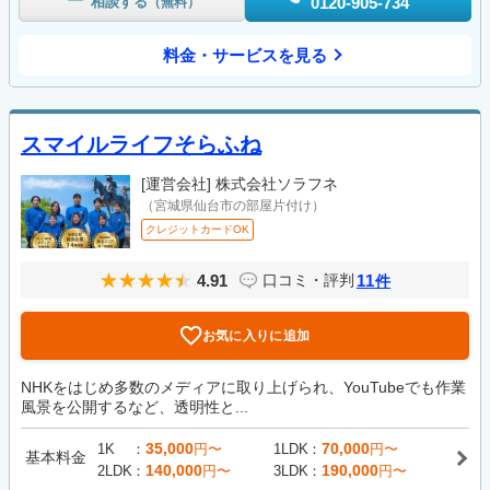
相談する
0120-905-734
（無料）
料金・サービスを見る
スマイルライフそらふね
[運営会社]
株式会社ソラフネ
（宮城県仙台市の部屋片付け）
クレジットカードOK
4.91
11
口コミ・評判
件
お気に入りに追加
NHKをはじめ多数のメディアに取り上げられ、YouTubeでも作業
風景を公開するなど、透明性と...
35,000
70,000
1K
円〜
1LDK
円〜
基本料金
140,000
190,000
2LDK
円〜
3LDK
円〜