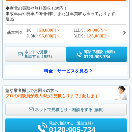
◆家電の買取や無料回収も対応！
事故車両や廃車の0円回収、または車買取も承っております。
遺品...
28,800
69,000
1K
円〜
1LDK
円〜
基本料金
96,000
126,000
2LDK
円〜
3LDK
円〜
電話で相談
ネットで見積・
（無料）
相談する
0120-905-734
（無料）
料金・サービスを見る
急な業者探し
お困りの方
で
へ
3
プロの相談員が最大
社の見積もりまで手配します
ネットで見積もり・相談をする
（無料）
電話で相談する（通話無料）
0120-905-734