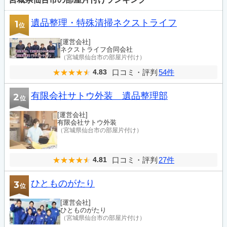
遺品整理・特殊清掃ネクストライフ
1
位
[運営会社]
ネクストライフ合同会社
（宮城県仙台市の部屋片付け）
口コミ・評判
54件
4.83
有限会社サトウ外装 遺品整理部
2
位
[運営会社]
有限会社サトウ外装
（宮城県仙台市の部屋片付け）
口コミ・評判
27件
4.81
ひとものがたり
3
位
[運営会社]
ひとものがたり
（宮城県仙台市の部屋片付け）