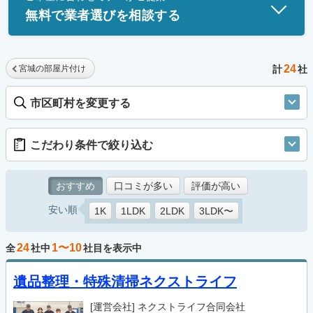
無料で業者選びを相談する
24
宮城の部屋片付け
計
社
市区町村を変更する
こだわり条件で絞り込む
おすすめ
口コミが多い
評価が高い
安い順
1K
1LDK
2LDK
3LDK〜
24
1〜10
全
社中
社目を表示中
遺品整理・特殊清掃ネクストライフ
[運営会社]
ネクストライフ合同会社