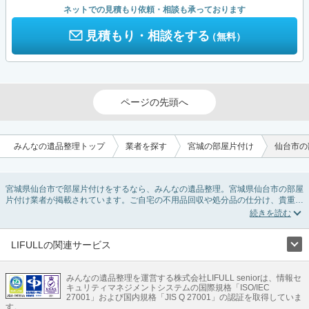
ネットでの見積もり依頼・相談も承っております
見積もり・相談をする
（無料）
ページの先頭へ
みんなの遺品整理トップ
業者を探す
宮城の部屋片付け
仙台市の
宮城県仙台市で部屋片付けをするなら、みんなの遺品整理。宮城県仙台市の部屋
片付け業者が掲載されています。ご自宅の不用品回収や処分品の仕分け、貴重品
の捜索などの依頼ができます。宮城県仙台市の部屋片付けの料金相場情報だけで
業者を決められない場合は、不用品の買取、ハウスクリーニング、女性スタッフ
対応など、希望のオプションサービスで絞り込み条件を利用し検索してみましょ
う。部屋片付けはいつか着手しようと思っていると、ついつい後回しになってし
LIFULLの関連サービス
まいますが、不用品だと思っていたものに思わぬ買取額が付いていることもあり
LIFULLのサービス
ます。
ご自分で無理なくできる片付け方法やご実家の片付けノウハウもお届けしていま
みんなの遺品整理を運営する株式会社LIFULL seniorは、情報セ
不動産・住宅
引越し
老人ホーム
地方創生
ママの就労支援
キュリティマネジメントシステムの国際規格「ISO/IEC
すので、ぜひあわせてご覧ください。
不動産クラウドファンディング
遺品整理
老後の暮らし情報
27001」および国内規格「JIS Q 27001」の認証を取得していま
農業技術
す。