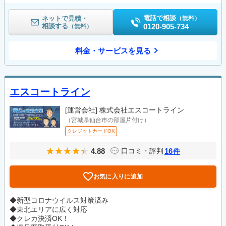
電話で相談
ネットで見積・
（無料）
相談する
0120-905-734
（無料）
料金・サービスを見る
エスコートライン
[運営会社]
株式会社エスコートライン
（宮城県仙台市の部屋片付け）
クレジットカードOK
4.88
16
口コミ・評判
件
お気に入りに追加
◆新型コロナウイルス対策済み
◆東北エリアに広く対応
◆クレカ決済OK！