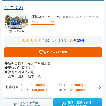
はこぶね
[運営会社]
はこぶね
（宮城県仙台市の部屋片付け）
クレジットカードOK
4.80
15
口コミ・評判
件
お気に入りに追加
◆新型コロナウイルス対策済み
◆安心の24時間対応
◆福島県内全域対応
（宮城、山形、栃木、茨...
35,000
80,000
1K
円〜
1LDK
円〜
基本料金
140,000
180,000
2LDK
円〜
3LDK
円〜
電話で相談
ネットで見積・
（無料）