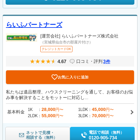
らいふパートナーズ
[運営会社]
らいふパートナーズ株式会社
（宮城県仙台市の部屋片付け）
クレジットカードOK
4.67
3
口コミ・評判
件
お気に入りに追加
私たちは遺品整理、ハウスクリーニングを通して、お客様のお悩
み事を解決することをモットーに対応し...
28,000
45,000
1K
円〜
1LDK
円〜
基本料金
55,000
70,000
2LDK
円〜
3LDK
円〜
電話で相談
ネットで見積・
（無料）
相談する
0120-905-734
（無料）