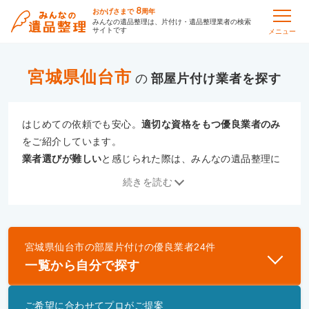
8
おかげさまで
周年
みんなの遺品整理は、片付け・遺品整理業者の検索
サイトです
メニュー
宮城県仙台市
の
部屋片付け
はじめての依頼でも安心。
適切な資格をもつ優良業者のみ
をご紹介しています。
業者選びが難しい
と感じられた際は、みんなの遺品整理に
ご相談ください。
続きを読む
専門の相談員が、
あなたにぴったりな業者をご提案
いたし
ます。
宮城県仙台市
の
部屋片付け
の優良業者
24
件
優良業者とは
一覧から自分で探す
一般財団法人遺品整理認定協会、および一般社団法
人事件現場特殊清掃センターと提携し、「遺品整理
ご希望に合わせてプロがご提案
士」資格を持つ事業者のみ掲載しています。