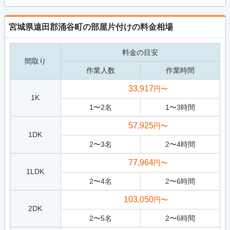
宮城県遠田郡涌谷町の部屋片付けの料金相場
料金の目安
間取り
作業人数
作業時間
33,917
円〜
1K
1
〜
2
名
1
〜
3
時間
57,925
円〜
1DK
2
〜
3
名
2
〜
4
時間
77,964
円〜
1LDK
2
〜
4
名
2
〜
6
時間
103,050
円〜
2DK
2
〜
5
名
2
〜
6
時間