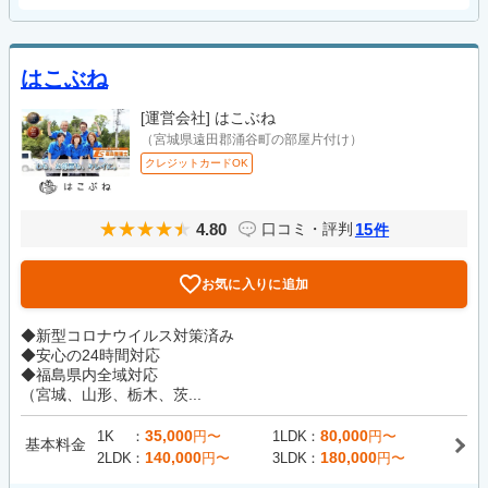
はこぶね
[運営会社]
はこぶね
（宮城県遠田郡涌谷町の部屋片付け）
クレジットカードOK
4.80
15
口コミ・評判
件
お気に入りに追加
◆新型コロナウイルス対策済み
◆安心の24時間対応
◆福島県内全域対応
（宮城、山形、栃木、茨...
35,000
80,000
1K
円〜
1LDK
円〜
基本料金
140,000
180,000
2LDK
円〜
3LDK
円〜