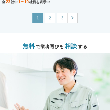
23
1〜10
全
社中
社目を表示中
1
2
3
無料
相談
で業者選びを
する