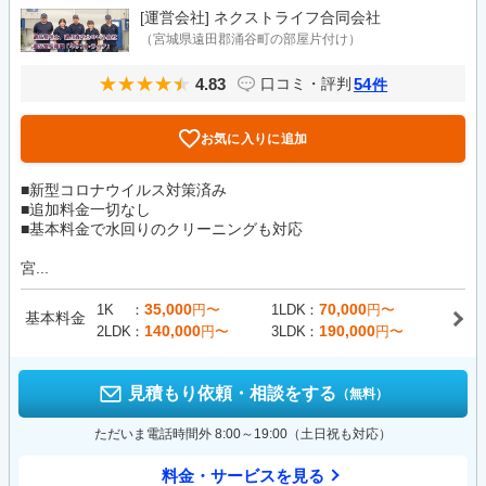
[運営会社]
ネクストライフ合同会社
（宮城県遠田郡涌谷町の部屋片付け）
4.83
54
口コミ・評判
件
お気に入りに追加
■新型コロナウイルス対策済み
■追加料金一切なし
■基本料金で水回りのクリーニングも対応
宮...
35,000
70,000
1K
円〜
1LDK
円〜
基本料金
140,000
190,000
2LDK
円〜
3LDK
円〜
見積もり依頼・相談をする
（無料）
ただいま電話時間外 8:00～19:00（土日祝も対応）
料金・サービスを見る