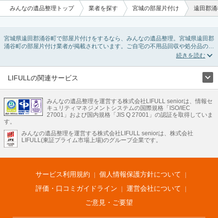
みんなの遺品整理トップ
業者を探す
宮城の部屋片付け
遠田郡涌
宮城県遠田郡涌谷町で部屋片付けをするなら、みんなの遺品整理。宮城県遠田郡
涌谷町の部屋片付け業者が掲載されています。ご自宅の不用品回収や処分品の仕
分け、貴重品の捜索などの依頼ができます。宮城県遠田郡涌谷町の部屋片付けの
料金相場情報だけで業者を決められない場合は、不用品の買取、ハウスクリーニ
ング、女性スタッフ対応など、希望のオプションサービスで絞り込み条件を利用
し検索してみましょう。部屋片付けはいつか着手しようと思っていると、ついつ
LIFULLの関連サービス
い後回しになってしまいますが、不用品だと思っていたものに思わぬ買取額が付
LIFULLのサービス
いていることもあります。
ご自分で無理なくできる片付け方法やご実家の片付けノウハウもお届けしていま
みんなの遺品整理を運営する株式会社LIFULL seniorは、情報セ
不動産・住宅
引越し
老人ホーム
地方創生
ママの就労支援
キュリティマネジメントシステムの国際規格「ISO/IEC
すので、ぜひあわせてご覧ください。
不動産クラウドファンディング
遺品整理
老後の暮らし情報
27001」および国内規格「JIS Q 27001」の認証を取得していま
農業技術
す。
みんなの遺品整理を運営する株式会社LIFULL seniorは、株式会社
LIFULL HOME'Sのサービス
LIFULL(東証プライム市場上場)のグループ企業です。
不動産・住宅
マンション
一戸建て
注文住宅
リノベーション
不動産査定
マンション専門売却査定
不動産投資
アドバイザー
住まいの窓口
住宅ローン
住まいインデックス
プライスマップ
不動産アーカイブ
空き家バンク
家賃相場
不動産会社
まちむすび
サービス利用規約
個人情報保護方針について
不動産用語集
住まいのお役立ち情報
LIFULL HOME'S PRESS
DIY Mag
アプリ
不動産データ
不動産転職
評価・口コミガイドライン
運営会社について
ご意見・ご要望