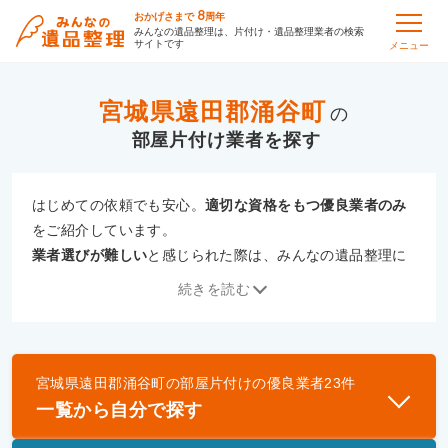
8
おかげさまで
周年
みんなの遺品整理は、片付け・遺品整理業者の検索
サイトです
メニュー
宮城県遠田郡涌谷町
の
部屋片付け
はじめての依頼でも安心。
適切な資格をもつ優良業者のみ
をご紹介しています。
業者選びが難しい
と感じられた際は、みんなの遺品整理に
ご相談ください。
続きを読む
専門の相談員が、
あなたにぴったりな業者をご提案
いたし
ます。
宮城県遠田郡涌谷町
の
部屋片付け
の優良業者
23
件
優良業者とは
一覧から自分で探す
一般財団法人遺品整理認定協会、および一般社団法
人事件現場特殊清掃センターと提携し、「遺品整理