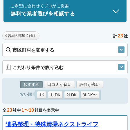
ご希望に合わせてプロがご提案
士」資格を持つ事業者のみ掲載しています。
無料で業者選びを相談する
23
宮城の部屋片付け
計
社
市区町村を変更する
こだわり条件で絞り込む
おすすめ
口コミが多い
評価が高い
安い順
1K
1LDK
2LDK
3LDK〜
23
1〜10
全
社中
社目を表示中
遺品整理・特殊清掃ネクストライフ