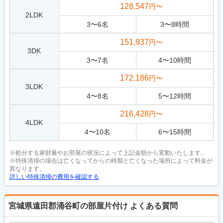
128,547
円〜
2LDK
3
〜
6
名
3
〜
8
時間
151,937
円〜
3DK
3
〜
7
名
4
〜
10
時間
172,186
円〜
3LDK
4
〜
8
名
5
〜
12
時間
216,428
円〜
4LDK
4
〜
10
名
6
〜
15
時間
※処分する家財量やお部屋の状況によって上記金額から変動いたします。
※特殊清掃の場合は亡くなってからの時期と亡くなった場所によって料金が
異なります。
詳しい特殊清掃の費用を確認する
宮城県遠田郡涌谷町の部屋片付け
よくある質問