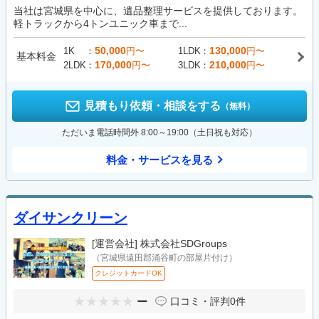
当社は宮城県を中心に、遺品整理サービスを提供しております。
軽トラックから4トンユニック車まで...
50,000
130,000
1K
円〜
1LDK
円〜
基本料金
170,000
210,000
2LDK
円〜
3LDK
円〜
見積もり依頼・相談をする
（無料）
ただいま電話時間外 8:00～19:00（土日祝も対応）
料金・サービスを見る
ダイサンクリーン
[運営会社]
株式会社SDGroups
（宮城県遠田郡涌谷町の部屋片付け）
クレジットカードOK
ー
口コミ・評判
0件