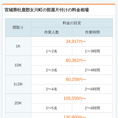
宮城県牡鹿郡女川町の部屋片付けの料金相場
料金の目安
間取り
作業人数
作業時間
34,917
円〜
1K
1
〜
2
名
1
〜
3
時間
60,362
円〜
1DK
2
〜
3
名
2
〜
4
時間
80,258
円〜
1LDK
2
〜
4
名
2
〜
6
時間
105,550
円〜
2DK
2
〜
5
名
2
〜
6
時間
130,900
円〜