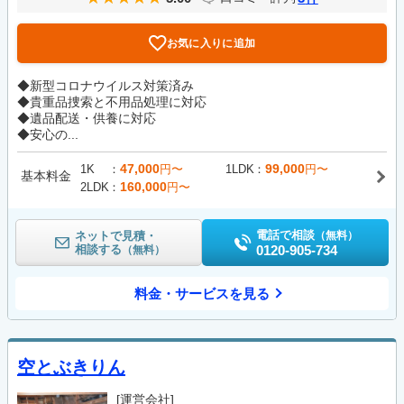
お気に入りに追加
◆新型コロナウイルス対策済み
◆貴重品捜索と不用品処理に対応
◆遺品配送・供養に対応
◆安心の...
47,000
99,000
1K
円〜
1LDK
円〜
基本料金
160,000
2LDK
円〜
電話で相談
ネットで見積・
（無料）
相談する
0120-905-734
（無料）
料金・サービスを見る
空とぶきりん
[運営会社]