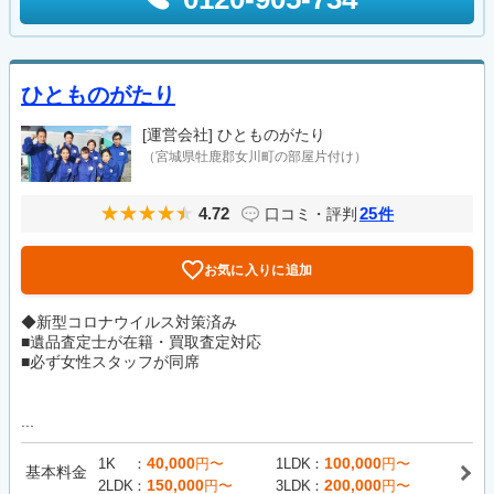
ひとものがたり
[運営会社]
ひとものがたり
（宮城県牡鹿郡女川町の部屋片付け）
4.72
25
口コミ・評判
件
お気に入りに追加
◆新型コロナウイルス対策済み
■遺品査定士が在籍・買取査定対応
■必ず女性スタッフが同席
...
40,000
100,000
1K
円〜
1LDK
円〜
基本料金
150,000
200,000
2LDK
円〜
3LDK
円〜