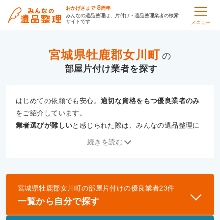
8
おかげさまで
周年
みんなの遺品整理は、片付け・遺品整理業者の検索
サイトです
メニュー
宮城県牡鹿郡女川町
の
部屋片付け
はじめての依頼でも安心。
適切な資格をもつ優良業者のみ
をご紹介しています。
業者選びが難しい
と感じられた際は、みんなの遺品整理に
ご相談ください。
続きを読む
専門の相談員が、
あなたにぴったりな業者をご提案
いたし
ます。
宮城県牡鹿郡女川町
の
部屋片付け
の優良業者
23
件
優良業者とは
一覧から自分で探す
一般財団法人遺品整理認定協会、および一般社団法
人事件現場特殊清掃センターと提携し、「遺品整理