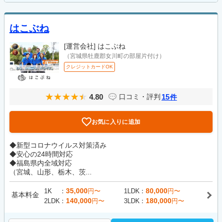
はこぶね
[運営会社]
はこぶね
（宮城県牡鹿郡女川町の部屋片付け）
クレジットカードOK
4.80
15
口コミ・評判
件
お気に入りに追加
◆新型コロナウイルス対策済み
◆安心の24時間対応
◆福島県内全域対応
（宮城、山形、栃木、茨...
35,000
80,000
1K
円〜
1LDK
円〜
基本料金
140,000
180,000
2LDK
円〜
3LDK
円〜