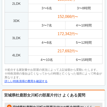
2LDK
3
〜
6
名
3
〜
8
時間
152,066
円〜
3DK
3
〜
7
名
4
〜
10
時間
172,342
円〜
3LDK
4
〜
8
名
5
〜
12
時間
217,692
円〜
4LDK
4
〜
10
名
6
〜
15
時間
※処分する家財量やお部屋の状況によって上記金額から変動いたします。
※特殊清掃の場合は亡くなってからの時期と亡くなった場所によって料金が
異なります。
詳しい特殊清掃の費用を確認する
宮城県牡鹿郡女川町の部屋片付け
よくある質問