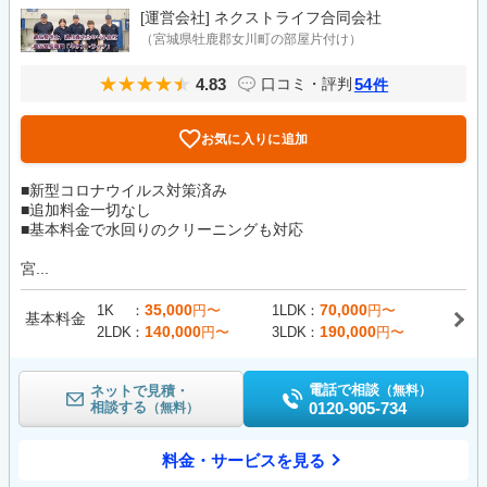
[運営会社]
ネクストライフ合同会社
（宮城県牡鹿郡女川町の部屋片付け）
4.83
54
口コミ・評判
件
お気に入りに追加
■新型コロナウイルス対策済み
■追加料金一切なし
■基本料金で水回りのクリーニングも対応
宮...
35,000
70,000
1K
円〜
1LDK
円〜
基本料金
140,000
190,000
2LDK
円〜
3LDK
円〜
電話で相談
ネットで見積・
（無料）
相談する
0120-905-734
（無料）
料金・サービスを見る