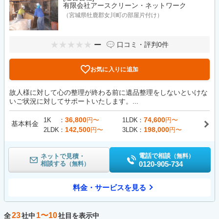
有限会社アースクリーン・ネットワーク
（宮城県牡鹿郡女川町の部屋片付け）
ー
口コミ・評判
0件
お気に入りに追加
故人様に対して心の整理が終わる前に遺品整理をしないといけな
いご状況に対してサポートいたします。...
36,800
74,600
1K
円〜
1LDK
円〜
基本料金
142,500
198,000
2LDK
円〜
3LDK
円〜
電話で相談
ネットで見積・
（無料）
相談する
0120-905-734
（無料）
料金・サービスを見る
23
1〜10
全
社中
社目を表示中