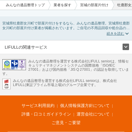
みんなの遺品整理トップ
業者を探す
宮城の部屋片付け
牡鹿郡女
宮城県牡鹿郡女川町で部屋片付けをするなら、みんなの遺品整理。宮城県牡鹿郡
女川町の部屋片付け業者が掲載されています。ご自宅の不用品回収や処分品の仕
分け、貴重品の捜索などの依頼ができます。宮城県牡鹿郡女川町の部屋片付けの
料金相場情報だけで業者を決められない場合は、不用品の買取、ハウスクリーニ
ング、女性スタッフ対応など、希望のオプションサービスで絞り込み条件を利用
し検索してみましょう。部屋片付けはいつか着手しようと思っていると、ついつ
LIFULLの関連サービス
い後回しになってしまいますが、不用品だと思っていたものに思わぬ買取額が付
LIFULLのサービス
いていることもあります。
ご自分で無理なくできる片付け方法やご実家の片付けノウハウもお届けしていま
みんなの遺品整理を運営する株式会社LIFULL seniorは、情報セ
不動産・住宅
引越し
老人ホーム
地方創生
ママの就労支援
キュリティマネジメントシステムの国際規格「ISO/IEC
すので、ぜひあわせてご覧ください。
不動産クラウドファンディング
遺品整理
老後の暮らし情報
27001」および国内規格「JIS Q 27001」の認証を取得していま
農業技術
す。
みんなの遺品整理を運営する株式会社LIFULL seniorは、株式会社
LIFULL HOME'Sのサービス
LIFULL(東証プライム市場上場)のグループ企業です。
不動産・住宅
マンション
一戸建て
注文住宅
リノベーション
不動産査定
マンション専門売却査定
不動産投資
アドバイザー
住まいの窓口
住宅ローン
住まいインデックス
プライスマップ
不動産アーカイブ
空き家バンク
家賃相場
不動産会社
まちむすび
サービス利用規約
個人情報保護方針について
不動産用語集
住まいのお役立ち情報
LIFULL HOME'S PRESS
DIY Mag
アプリ
不動産データ
不動産転職
評価・口コミガイドライン
運営会社について
ご意見・ご要望