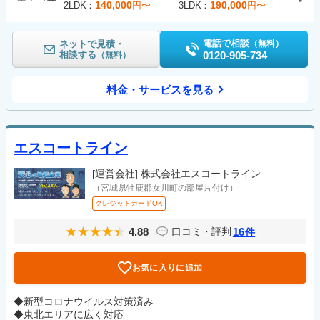
140,000
190,000
2LDK
円〜
3LDK
円〜
電話で相談
ネットで見積・
（無料）
相談する
0120-905-734
（無料）
料金・サービスを見る
エスコートライン
[運営会社]
株式会社エスコートライン
（宮城県牡鹿郡女川町の部屋片付け）
クレジットカードOK
4.88
16
口コミ・評判
件
お気に入りに追加
◆新型コロナウイルス対策済み
◆東北エリアに広く対応