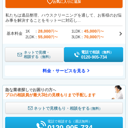
お気に入りに追加
私たちは遺品整理、ハウスクリーニングを通して、お客様のお悩
み事を解決することをモットーに対応し...
28,000
45,000
1K
円〜
1LDK
円〜
基本料金
55,000
70,000
2LDK
円〜
3LDK
円〜
電話で相談
ネットで見積・
（無料）
相談する
0120-905-734
（無料）
料金・サービスを見る
急な業者探し
お困りの方
で
へ
3
プロの相談員が最大
社の見積もりまで手配します
ネットで見積もり・相談をする
（無料）
電話で相談する（通話無料）
0120-905-734