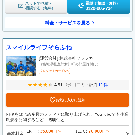
電話で相談
ネットで見積・
（無料）
相談する
0120-905-734
（無料）
料金・サービスを見る
スマイルライフそらふね
[運営会社]
株式会社ソラフネ
（宮城県牡鹿郡女川町の部屋片付け）
クレジットカードOK
4.91
11
口コミ・評判
件
お気に入りに追加
NHKをはじめ多数のメディアに取り上げられ、YouTubeでも作業
風景を公開するなど、透明性と...
35,000
70,000
1K
円〜
1LDK
円〜
基本料金