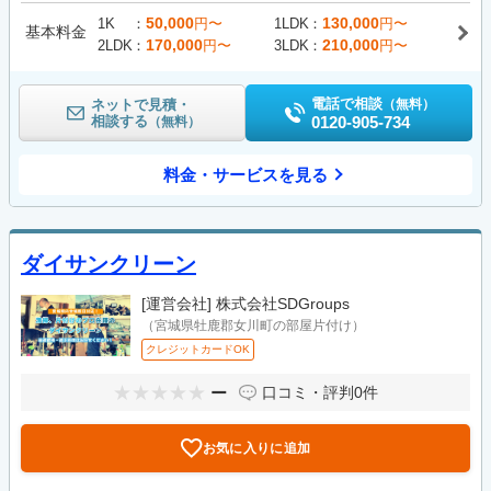
50,000
130,000
1K
円〜
1LDK
円〜
基本料金
170,000
210,000
2LDK
円〜
3LDK
円〜
電話で相談
ネットで見積・
（無料）
相談する
0120-905-734
（無料）
料金・サービスを見る
ダイサンクリーン
[運営会社]
株式会社SDGroups
（宮城県牡鹿郡女川町の部屋片付け）
クレジットカードOK
ー
口コミ・評判
0件
お気に入りに追加