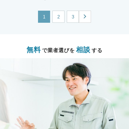
1
2
3
無料
相談
で業者選びを
する