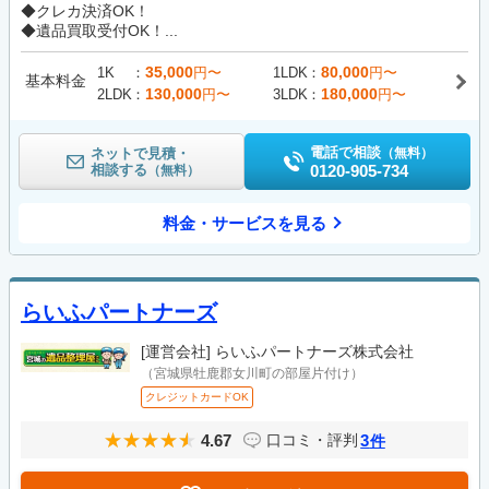
◆クレカ決済OK！
◆遺品買取受付OK！...
35,000
80,000
1K
円〜
1LDK
円〜
基本料金
130,000
180,000
2LDK
円〜
3LDK
円〜
電話で相談
ネットで見積・
（無料）
相談する
0120-905-734
（無料）
料金・サービスを見る
らいふパートナーズ
[運営会社]
らいふパートナーズ株式会社
（宮城県牡鹿郡女川町の部屋片付け）
クレジットカードOK
4.67
3
口コミ・評判
件