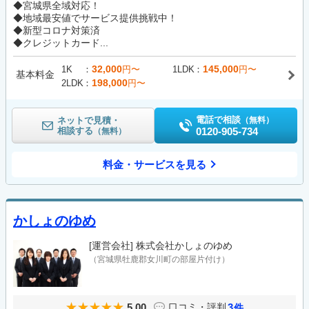
◆宮城県全域対応！
◆地域最安値でサービス提供挑戦中！
◆新型コロナ対策済
◆クレジットカード...
32,000
145,000
1K
円〜
1LDK
円〜
基本料金
198,000
2LDK
円〜
電話で相談
ネットで見積・
（無料）
相談する
0120-905-734
（無料）
料金・サービスを見る
かしょのゆめ
[運営会社]
株式会社かしょのゆめ
（宮城県牡鹿郡女川町の部屋片付け）
5.00
3
口コミ・評判
件