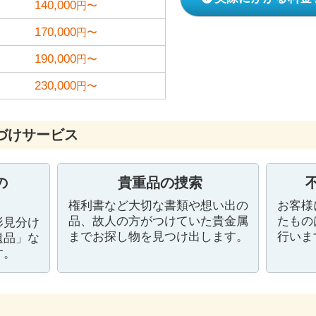
140,000
円〜
170,000
円〜
190,000
円〜
230,000
円〜
づけサービス
の
貴重品の捜索
権利書など大切な書類や想い出の
お客様
品、故人の方がつけていた貴金属
たもの
形見分け
までお探し物を見つけ出します。
行いま
遺品」な
す。