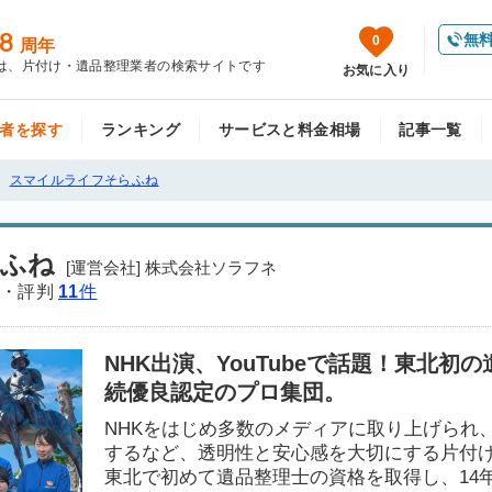
8
無
0
周年
は、片付け・遺品整理業者の検索サイトです
お気に入り
者を探す
ランキング
サービスと料金相場
記事一覧
スマイルライフそらふね
ふね
[運営会社] 株式会社ソラフネ
・評判
11
件
NHK出演、YouTubeで話題！東北初
続優良認定のプロ集団。
NHKをはじめ多数のメディアに取り上げられ、Y
するなど、透明性と安心感を大切にする片付
東北で初めて遺品整理士の資格を取得し、14