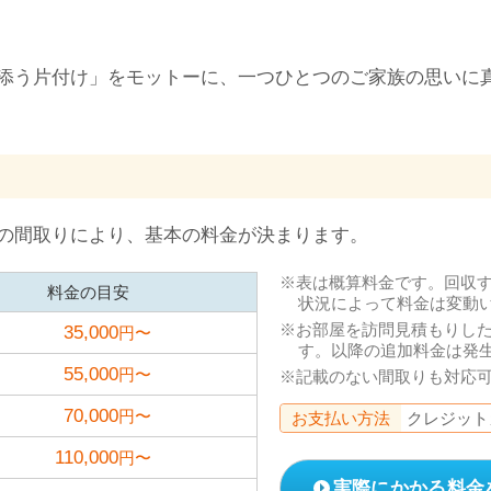
添う片付け」をモットーに、一つひとつのご家族の思いに
の間取りにより、基本の料金が決まります。
表は概算料金です。回収
料金の目安
状況によって料金は変動
お部屋を訪問見積もりし
35,000
円〜
す。以降の追加料金は発
55,000
円〜
記載のない間取りも対応
70,000
円〜
お支払い方法
クレジット
110,000
円〜
実際にかかる料金