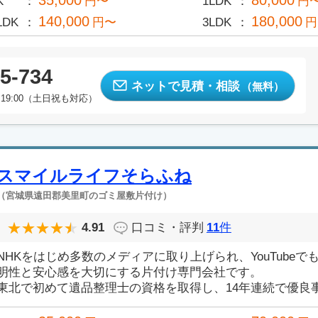
35,000
80,000
K
円〜
1LDK
円
140,000
180,000
LDK
円〜
3LDK
円
5-734
ネットで見積・相談
（無料）
19:00（土日祝も対応）
スマイルライフそらふね
（宮城県遠田郡美里町のゴミ屋敷片付け）
4.91
口コミ・評判
11
件
NHKをはじめ多数のメディアに取り上げられ、YouTube
明性と安心感を大切にする片付け専門会社です。
東北で初めて遺品整理士の資格を取得し、14年連続で優良事業