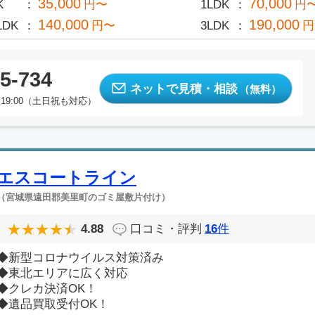
35,000
70,000
K
円〜
1LDK
円
140,000
190,000
LDK
円〜
3LDK
円
5-734
ネットで見積・相談
（無料）
19:00（土日祝も対応）
エスコートライン
（宮城県遠田郡美里町のゴミ屋敷片付け）
4.88
口コミ・評判
16
件
◆新型コロナウイルス対策済み
◆東北エリアに広く対応
◆クレカ決済OK！
◆遺品買取受付OK！