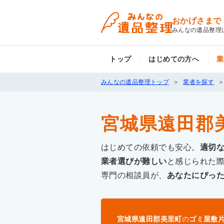
おかげさまで
みんなの遺品整理
トップ
はじめての方へ
業
みんなの遺品整理トップ
業者を探す
宮城県遠田郡
はじめての依頼でも安心。
適切
業者選びが難しい
と感じられた
専門の相談員が、
あなたにぴっ
宮城県遠田郡美里町
の
ゴミ屋敷