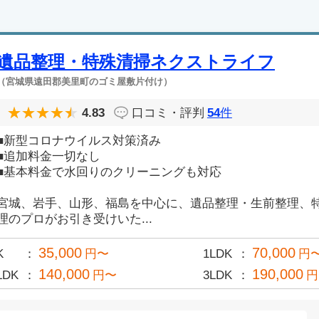
遺品整理・特殊清掃ネクストライフ
（宮城県遠田郡美里町のゴミ屋敷片付け）
4.83
口コミ・評判
54
件
■新型コロナウイルス対策済み
■追加料金一切なし
■基本料金で水回りのクリーニングも対応
宮城、岩手、山形、福島を中心に、遺品整理・生前整理、
理のプロがお引き受けいた...
35,000
70,000
K
円〜
1LDK
円
140,000
190,000
LDK
円〜
3LDK
円