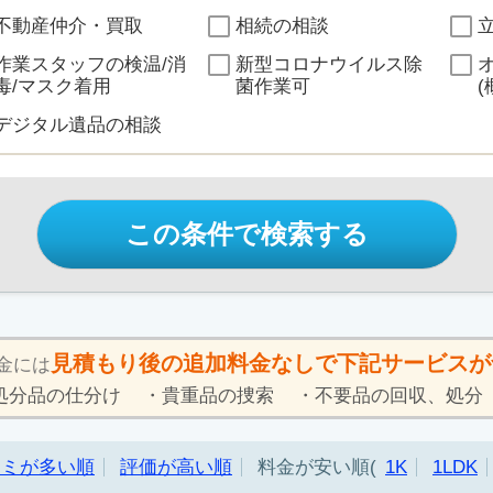
不動産仲介・買取
相続の相談
作業スタッフの検温/消
新型コロナウイルス除
毒/マスク着用
菌作業可
(
デジタル遺品の相談
この条件で検索する
見積もり後の追加料金なしで下記サービスが
金には
処分品の仕分け
貴重品の捜索
不要品の回収、処分
コミが多い順
評価が高い順
料金が安い順
1K
1LDK