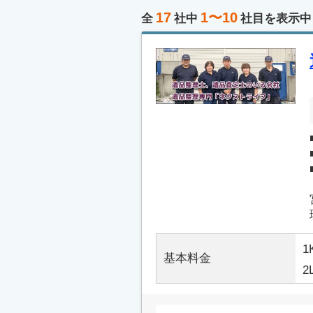
17
1〜10
全
社中
社目を表示中
1
基本料金
2