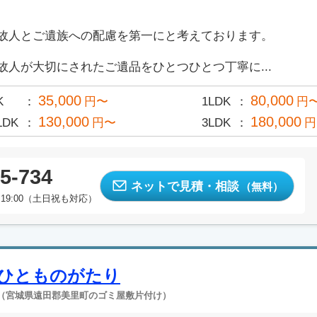
故人とご遺族への配慮を第一にと考えております。
故人が大切にされたご遺品をひとつひとつ丁寧に...
35,000
80,000
K
円〜
1LDK
円
130,000
180,000
LDK
円〜
3LDK
円
5-734
ネットで見積・相談
（無料）
19:00（土日祝も対応）
ひとものがたり
（宮城県遠田郡美里町のゴミ屋敷片付け）