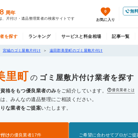
8
無
0
周年
は、片付け・遺品整理業者の検索サイトです
お気に入り
者を探す
ランキング
サービスと料金相場
記事一覧
宮城のゴミ屋敷片付け
遠田郡美里町のゴミ屋敷片付け
美里町
の
ゴミ屋敷片付け
業者を探す
優良業者とは
な資格をもつ優良業者のみ
をご紹介しています。
際は、みんなの遺品整理にご相談ください。
たりな業者をご提案
いたします。
片付け
の優良業者
17
件
ご希望に合わせてプロがご提