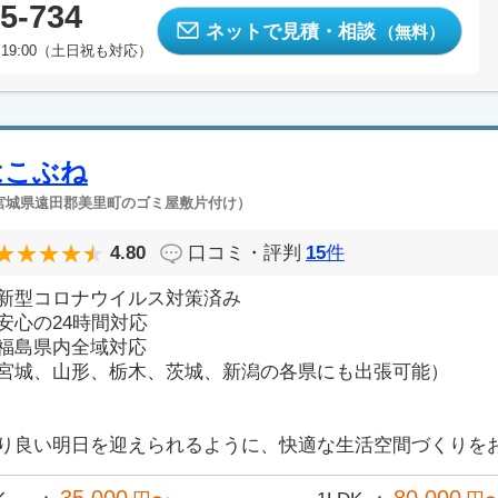
5-734
ネットで見積・相談
（無料）
19:00（土日祝も対応）
はこぶね
宮城県遠田郡美里町のゴミ屋敷片付け）
4.80
口コミ・評判
15
件
新型コロナウイルス対策済み
安心の24時間対応
福島県内全域対応
宮城、山形、栃木、茨城、新潟の各県にも出張可能）
り良い明日を迎えられるように、快適な生活空間づくりをお手