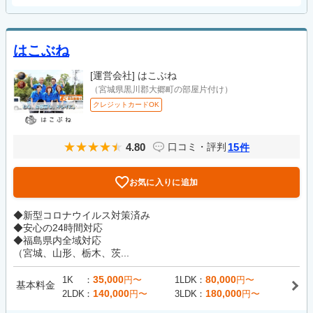
はこぶね
[運営会社]
はこぶね
（宮城県黒川郡大郷町の部屋片付け）
クレジットカードOK
4.80
15
口コミ・評判
件
お気に入りに追加
◆新型コロナウイルス対策済み
◆安心の24時間対応
◆福島県内全域対応
（宮城、山形、栃木、茨...
35,000
80,000
1K
円〜
1LDK
円〜
基本料金
140,000
180,000
2LDK
円〜
3LDK
円〜