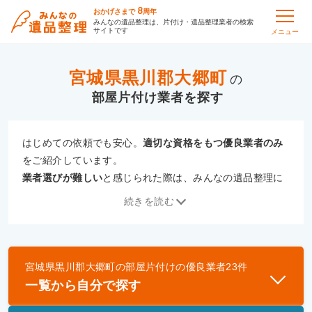
8
おかげさまで
周年
みんなの遺品整理は、片付け・遺品整理業者の検索
サイトです
メニュー
宮城県黒川郡大郷町
の
部屋片付け
はじめての依頼でも安心。
適切な資格をもつ優良業者のみ
をご紹介しています。
業者選びが難しい
と感じられた際は、みんなの遺品整理に
ご相談ください。
続きを読む
専門の相談員が、
あなたにぴったりな業者をご提案
いたし
ます。
宮城県黒川郡大郷町
の
部屋片付け
の優良業者
23
件
優良業者とは
一覧から自分で探す
一般財団法人遺品整理認定協会、および一般社団法
人事件現場特殊清掃センターと提携し、「遺品整理