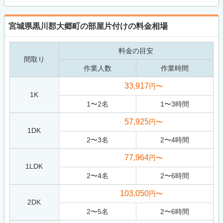
宮城県黒川郡大郷町の部屋片付けの料金相場
料金の目安
間取り
作業人数
作業時間
33,917
円〜
1K
1
〜
2
名
1
〜
3
時間
57,925
円〜
1DK
2
〜
3
名
2
〜
4
時間
77,964
円〜
1LDK
2
〜
4
名
2
〜
6
時間
103,050
円〜
2DK
2
〜
5
名
2
〜
6
時間