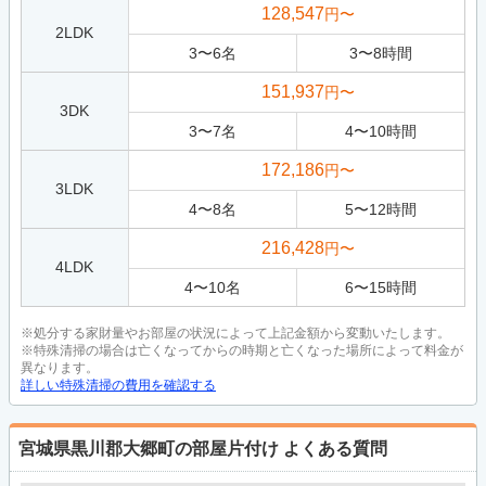
128,547
円〜
2LDK
3
〜
6
名
3
〜
8
時間
151,937
円〜
3DK
3
〜
7
名
4
〜
10
時間
172,186
円〜
3LDK
4
〜
8
名
5
〜
12
時間
216,428
円〜
4LDK
4
〜
10
名
6
〜
15
時間
※処分する家財量やお部屋の状況によって上記金額から変動いたします。
※特殊清掃の場合は亡くなってからの時期と亡くなった場所によって料金が
異なります。
詳しい特殊清掃の費用を確認する
宮城県黒川郡大郷町の部屋片付け
よくある質問