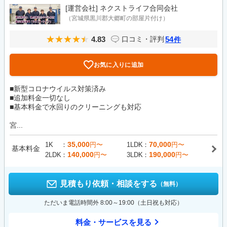
[運営会社]
ネクストライフ合同会社
（宮城県黒川郡大郷町の部屋片付け）
4.83
54
口コミ・評判
件
お気に入りに追加
■新型コロナウイルス対策済み
■追加料金一切なし
■基本料金で水回りのクリーニングも対応
宮...
35,000
70,000
1K
円〜
1LDK
円〜
基本料金
140,000
190,000
2LDK
円〜
3LDK
円〜
見積もり依頼・相談をする
（無料）
ただいま電話時間外 8:00～19:00（土日祝も対応）
料金・サービスを見る