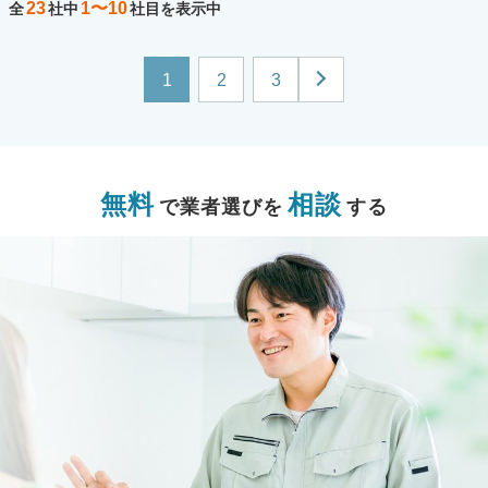
23
1〜10
全
社中
社目を表示中
1
2
3
無料
相談
で業者選びを
する