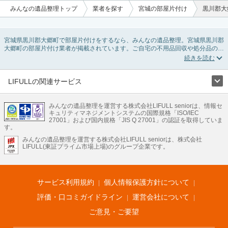
みんなの遺品整理トップ
業者を探す
宮城の部屋片付け
黒川郡大
宮城県黒川郡大郷町で部屋片付けをするなら、みんなの遺品整理。宮城県黒川郡
大郷町の部屋片付け業者が掲載されています。ご自宅の不用品回収や処分品の仕
分け、貴重品の捜索などの依頼ができます。宮城県黒川郡大郷町の部屋片付けの
料金相場情報だけで業者を決められない場合は、不用品の買取、ハウスクリーニ
ング、女性スタッフ対応など、希望のオプションサービスで絞り込み条件を利用
し検索してみましょう。部屋片付けはいつか着手しようと思っていると、ついつ
LIFULLの関連サービス
い後回しになってしまいますが、不用品だと思っていたものに思わぬ買取額が付
LIFULLのサービス
いていることもあります。
ご自分で無理なくできる片付け方法やご実家の片付けノウハウもお届けしていま
みんなの遺品整理を運営する株式会社LIFULL seniorは、情報セ
不動産・住宅
引越し
老人ホーム
地方創生
ママの就労支援
キュリティマネジメントシステムの国際規格「ISO/IEC
すので、ぜひあわせてご覧ください。
不動産クラウドファンディング
遺品整理
老後の暮らし情報
27001」および国内規格「JIS Q 27001」の認証を取得していま
農業技術
す。
みんなの遺品整理を運営する株式会社LIFULL seniorは、株式会社
LIFULL HOME'Sのサービス
LIFULL(東証プライム市場上場)のグループ企業です。
不動産・住宅
マンション
一戸建て
注文住宅
リノベーション
不動産査定
マンション専門売却査定
不動産投資
アドバイザー
住まいの窓口
住宅ローン
住まいインデックス
プライスマップ
不動産アーカイブ
空き家バンク
家賃相場
不動産会社
まちむすび
サービス利用規約
個人情報保護方針について
不動産用語集
住まいのお役立ち情報
LIFULL HOME'S PRESS
DIY Mag
アプリ
不動産データ
不動産転職
評価・口コミガイドライン
運営会社について
ご意見・ご要望