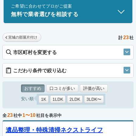
ご希望に合わせてプロがご提案
士」資格を持つ事業者のみ掲載しています。
無料で業者選びを相談する
23
宮城の部屋片付け
計
社
市区町村を変更する
こだわり条件で絞り込む
おすすめ
口コミが多い
評価が高い
安い順
1K
1LDK
2LDK
3LDK〜
23
1〜10
全
社中
社目を表示中
遺品整理・特殊清掃ネクストライフ