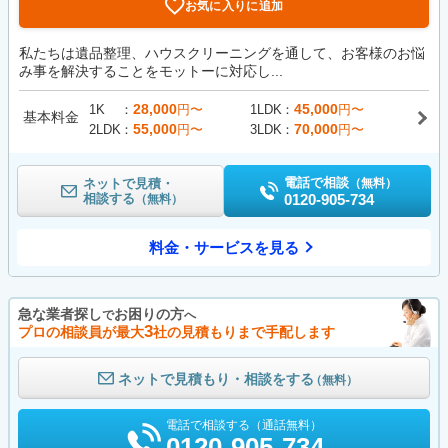
お気に入りに追加
私たちは遺品整理、ハウスクリーニングを通して、お客様のお悩
み事を解決することをモットーに対応し...
28,000
45,000
1K
円〜
1LDK
円〜
基本料金
55,000
70,000
2LDK
円〜
3LDK
円〜
電話で相談
ネットで見積・
（無料）
相談する
0120-905-734
（無料）
料金・サービスを見る
急な業者探し
お困りの方
で
へ
3
プロの相談員が最大
社の見積もりまで手配します
ネットで見積もり・相談をする
（無料）
電話で相談する（通話無料）
0120-905-734