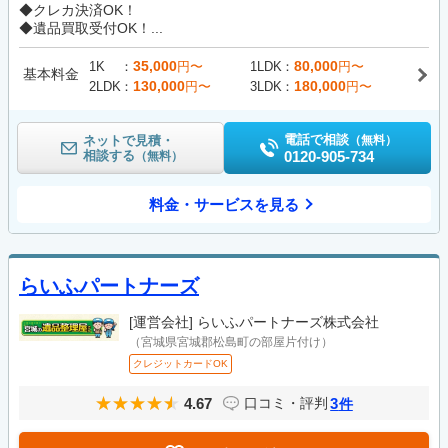
◆クレカ決済OK！
◆遺品買取受付OK！...
35,000
80,000
1K
円〜
1LDK
円〜
基本料金
130,000
180,000
2LDK
円〜
3LDK
円〜
電話で相談
ネットで見積・
（無料）
相談する
0120-905-734
（無料）
料金・サービスを見る
らいふパートナーズ
[運営会社]
らいふパートナーズ株式会社
（宮城県宮城郡松島町の部屋片付け）
クレジットカードOK
4.67
3
口コミ・評判
件