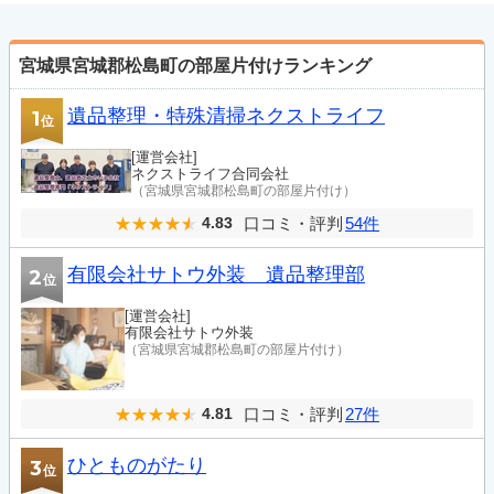
宮城県宮城郡松島町の部屋片付けランキング
遺品整理・特殊清掃ネクストライフ
1
位
[運営会社]
ネクストライフ合同会社
（宮城県宮城郡松島町の部屋片付け）
口コミ・評判
54件
4.83
有限会社サトウ外装 遺品整理部
2
位
[運営会社]
有限会社サトウ外装
（宮城県宮城郡松島町の部屋片付け）
口コミ・評判
27件
4.81
ひとものがたり
3
位