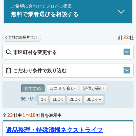
ご希望に合わせてプロがご提案
士」資格を持つ事業者のみ掲載しています。
無料で業者選びを相談する
23
宮城の部屋片付け
計
社
市区町村を変更する
こだわり条件で絞り込む
おすすめ
口コミが多い
評価が高い
安い順
1K
1LDK
2LDK
3LDK〜
23
1〜10
全
社中
社目を表示中
遺品整理・特殊清掃ネクストライフ