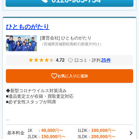
ひとものがたり
[運営会社]
ひとものがたり
（宮城県宮城郡松島町の部屋片付け）
4.72
25
口コミ・評判
件
お気に入りに追加
◆新型コロナウイルス対策済み
■遺品査定士が在籍・買取査定対応
■必ず女性スタッフが同席
...
40,000
100,000
1K
円〜
1LDK
円〜
基本料金
150,000
200,000
2LDK
円〜
3LDK
円〜