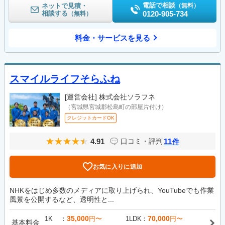
電話で相談
ネットで見積・
（無料）
相談する
0120-905-734
（無料）
料金・サービスを見る
スマイルライフそらふね
[運営会社]
株式会社ソラフネ
（宮城県宮城郡松島町の部屋片付け）
クレジットカードOK
4.91
11
口コミ・評判
件
お気に入りに追加
NHKをはじめ多数のメディアに取り上げられ、YouTubeでも作業
風景を公開するなど、透明性と...
35,000
70,000
1K
円〜
1LDK
円〜
基本料金