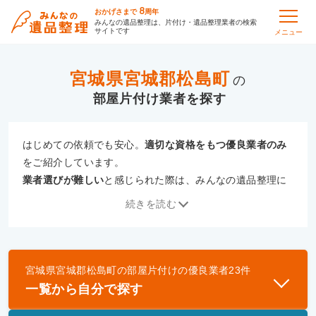
8
おかげさまで
周年
みんなの遺品整理は、片付け・遺品整理業者の検索
サイトです
メニュー
宮城県宮城郡松島町
の
部屋片付け
はじめての依頼でも安心。
適切な資格をもつ優良業者のみ
をご紹介しています。
業者選びが難しい
と感じられた際は、みんなの遺品整理に
ご相談ください。
続きを読む
専門の相談員が、
あなたにぴったりな業者をご提案
いたし
ます。
宮城県宮城郡松島町
の
部屋片付け
の優良業者
23
件
優良業者とは
一覧から自分で探す
一般財団法人遺品整理認定協会、および一般社団法
人事件現場特殊清掃センターと提携し、「遺品整理