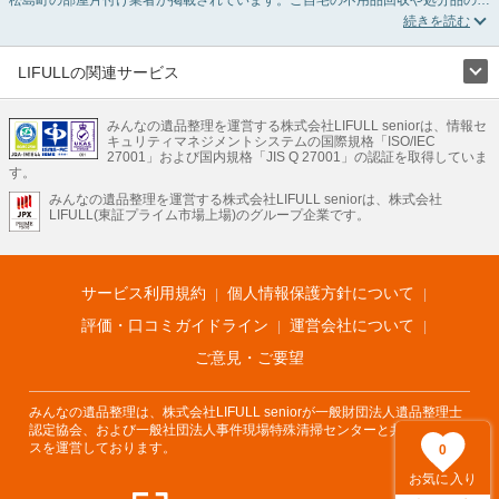
分け、貴重品の捜索などの依頼ができます。宮城県宮城郡松島町の部屋片付けの
料金相場情報だけで業者を決められない場合は、不用品の買取、ハウスクリーニ
ング、女性スタッフ対応など、希望のオプションサービスで絞り込み条件を利用
し検索してみましょう。部屋片付けはいつか着手しようと思っていると、ついつ
LIFULLの関連サービス
い後回しになってしまいますが、不用品だと思っていたものに思わぬ買取額が付
LIFULLのサービス
いていることもあります。
ご自分で無理なくできる片付け方法やご実家の片付けノウハウもお届けしていま
みんなの遺品整理を運営する株式会社LIFULL seniorは、情報セ
不動産・住宅
引越し
老人ホーム
地方創生
ママの就労支援
キュリティマネジメントシステムの国際規格「ISO/IEC
すので、ぜひあわせてご覧ください。
不動産クラウドファンディング
遺品整理
老後の暮らし情報
27001」および国内規格「JIS Q 27001」の認証を取得していま
農業技術
す。
みんなの遺品整理を運営する株式会社LIFULL seniorは、株式会社
LIFULL HOME'Sのサービス
LIFULL(東証プライム市場上場)のグループ企業です。
不動産・住宅
マンション
一戸建て
注文住宅
リノベーション
不動産査定
マンション専門売却査定
不動産投資
アドバイザー
住まいの窓口
住宅ローン
住まいインデックス
プライスマップ
不動産アーカイブ
空き家バンク
家賃相場
不動産会社
まちむすび
サービス利用規約
個人情報保護方針について
不動産用語集
住まいのお役立ち情報
LIFULL HOME'S PRESS
DIY Mag
アプリ
不動産データ
不動産転職
評価・口コミガイドライン
運営会社について
ご意見・ご要望
みんなの遺品整理は、株式会社LIFULL seniorが一般財団法人遺品整理士
認定協会、および一般社団法人事件現場特殊清掃センターと共同でサービ
スを運営しております。
0
お気に入り