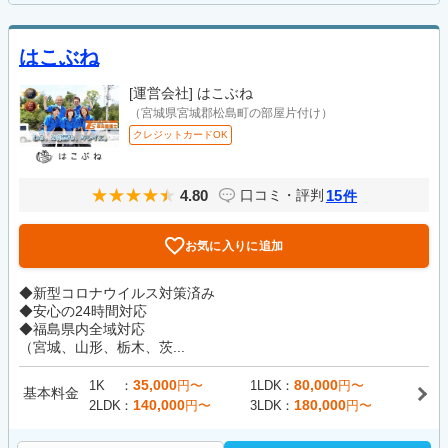
はこぶね
[運営会社]
はこぶね
（宮城県宮城郡松島町の部屋片付け）
クレジットカードOK
4.80
15
口コミ・評判
件
お気に入りに追加
◆新型コロナウイルス対策済み
◆安心の24時間対応
◆福島県内全域対応
（宮城、山形、栃木、茨...
35,000
80,000
1K
円〜
1LDK
円〜
基本料金
140,000
180,000
2LDK
円〜
3LDK
円〜