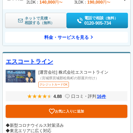
140,000
190,000
2LDK
円〜
3LDK
円〜
電話で相談
ネットで見積・
（無料）
相談する
0120-905-734
（無料）
料金・サービスを見る
エスコートライン
[運営会社]
株式会社エスコートライン
（宮城県宮城郡松島町の部屋片付け）
クレジットカードOK
4.88
16
口コミ・評判
件
お気に入りに追加
◆新型コロナウイルス対策済み
◆東北エリアに広く対応