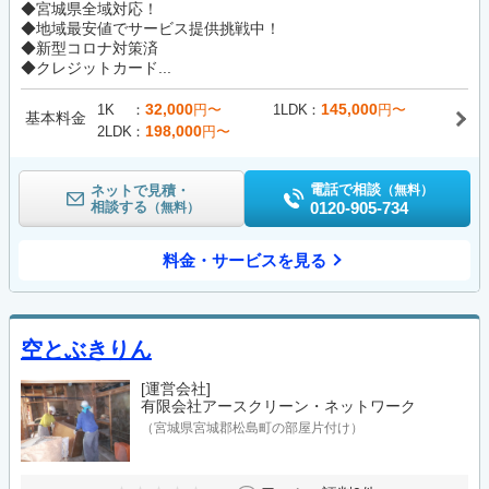
◆宮城県全域対応！
◆地域最安値でサービス提供挑戦中！
◆新型コロナ対策済
◆クレジットカード...
32,000
145,000
1K
円〜
1LDK
円〜
基本料金
198,000
2LDK
円〜
電話で相談
ネットで見積・
（無料）
相談する
0120-905-734
（無料）
料金・サービスを見る
空とぶきりん
[運営会社]
有限会社アースクリーン・ネットワーク
（宮城県宮城郡松島町の部屋片付け）