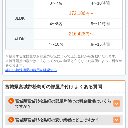
3
〜
7
名
4
〜
10
時間
172,186
円〜
3LDK
4
〜
8
名
5
〜
12
時間
216,428
円〜
4LDK
4
〜
10
名
6
〜
15
時間
※処分する家財量やお部屋の状況によって上記金額から変動いたします。
※特殊清掃の場合は亡くなってからの時期と亡くなった場所によって料金が
異なります。
詳しい特殊清掃の費用を確認する
宮城県宮城郡松島町の部屋片付け
よくある質問
宮城県宮城郡松島町の部屋片付けの料金相場はいくら
ですか？
宮城県宮城郡松島町の安い業者はどこですか？