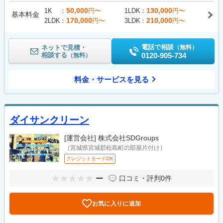
50,000
130,000
1K
円〜
1LDK
円〜
基本料金
170,000
210,000
2LDK
円〜
3LDK
円〜
電話で相談
ネットで見積・
（無料）
相談する
0120-905-734
（無料）
料金・サービスを見る
ダイサンクリーン
[運営会社]
株式会社SDGroups
（宮城県宮城郡松島町の部屋片付け）
クレジットカードOK
ー
口コミ・評判
0件
お気に入りに追加