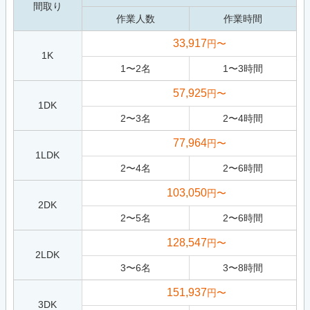
間取り
作業人数
作業時間
33,917
円〜
1K
1
〜
2
名
1
〜
3
時間
57,925
円〜
1DK
2
〜
3
名
2
〜
4
時間
77,964
円〜
1LDK
2
〜
4
名
2
〜
6
時間
103,050
円〜
2DK
2
〜
5
名
2
〜
6
時間
128,547
円〜
2LDK
3
〜
6
名
3
〜
8
時間
151,937
円〜
3DK