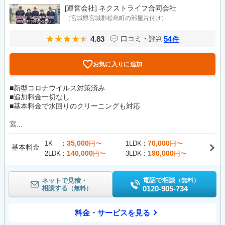
[運営会社]
ネクストライフ合同会社
（宮城県宮城郡松島町の部屋片付け）
4.83
54
口コミ・評判
件
お気に入りに追加
■新型コロナウイルス対策済み
■追加料金一切なし
■基本料金で水回りのクリーニングも対応
宮...
35,000
70,000
1K
円〜
1LDK
円〜
基本料金
140,000
190,000
2LDK
円〜
3LDK
円〜
電話で相談
ネットで見積・
（無料）
相談する
0120-905-734
（無料）
料金・サービスを見る