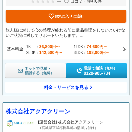
ー
口コミ・評判
0件
お気に入りに追加
故人様に対して心の整理が終わる前に遺品整理をしないといけな
いご状況に対してサポートいたします。...
36,800
74,600
1K
円〜
1LDK
円〜
基本料金
142,500
198,000
2LDK
円〜
3LDK
円〜
電話で相談
ネットで見積・
（無料）
相談する
0120-905-734
（無料）
料金・サービスを見る
株式会社アクアクリーン
[運営会社]
株式会社アクアクリーン
（宮城県宮城郡松島町の部屋片付け）