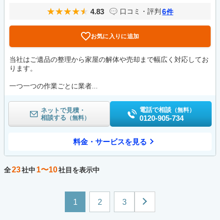
4.83
6
口コミ・評判
件
お気に入りに追加
当社はご遺品の整理から家屋の解体や売却まで幅広く対応してお
ります。
一つ一つの作業ごとに業者...
電話で相談
ネットで見積・
（無料）
相談する
0120-905-734
（無料）
料金・サービスを見る
23
1〜10
全
社中
社目を表示中
1
2
3