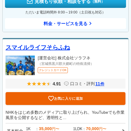
見積もり依頼・相談をする
（無料）
ただいま電話時間外 8:00～19:00（土日祝も対応）
料金・サービスを見る
スマイルライフそらふね
[運営会社]
株式会社ソラフネ
（宮城県黒川郡大郷町の特殊清掃）
クレジットカードOK
4.91
11
口コミ・評判
件
お気に入りに追加
NHKをはじめ多数のメディアに取り上げられ、YouTubeでも作業
風景を公開するなど、透明性と...
35,000
70,000
1K
円〜
1LDK
円〜