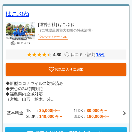
はこぶね
[運営会社]
はこぶね
（宮城県黒川郡大郷町の特殊清掃）
クレジットカードOK
4.80
15
口コミ・評判
件
お気に入りに追加
◆新型コロナウイルス対策済み
◆安心の24時間対応
◆福島県内全域対応
（宮城、山形、栃木、茨...
35,000
80,000
1K
円〜
1LDK
円〜
基本料金
140,000
180,000
2LDK
円〜
3LDK
円〜