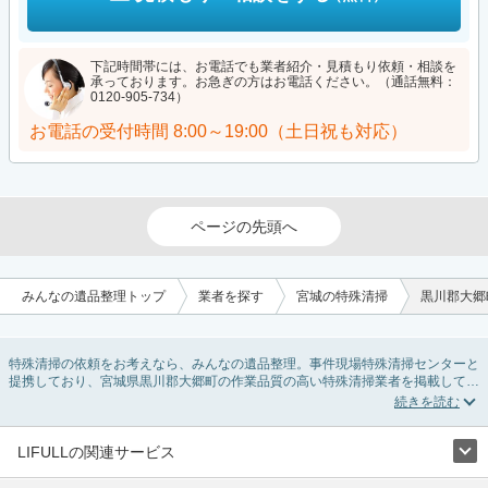
下記時間帯には、お電話でも業者紹介・見積もり依頼・相談を
承っております。お急ぎの方はお電話ください。（通話無料：
0120-905-734）
お電話の受付時間
8:00～19:00（土日祝も対応）
ページの先頭へ
みんなの遺品整理トップ
業者を探す
宮城の特殊清掃
黒川郡大郷
特殊清掃の依頼をお考えなら、みんなの遺品整理。事件現場特殊清掃センターと
提携しており、宮城県黒川郡大郷町の作業品質の高い特殊清掃業者を掲載してい
ます。孤独死・孤立死に伴う不用品の処分・回収・引き取りから、事件・事故・
自殺現場などの血液や体液の除去、ハエやウジなどの害虫駆除まで対応していま
す。宮城県黒川郡大郷町の特殊清掃の料金相場情報だけで業者を決められない場
合はリフォームによる原状回復・オゾン脱臭機による腐敗臭などの臭いの脱臭・
LIFULLの関連サービス
消臭サービスなど絞り込み条件を利用し検索してみましょう。
LIFULLのサービス
また故人のご遺族だけでなく不動産管理会社様やオーナー様(賃貸家主様)、行政