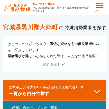
8
おかげさまで
周年
みんなの遺品整理は、片付け・遺品整理業者の検索
サイトです
メニュー
宮城県黒川郡大郷町
の
特殊清掃
はじめての依頼でも安心。
適切な資格をもつ優良業者のみ
をご紹介しています。
業者選びが難しい
と感じられた際は、みんなの遺品整理に
ご相談ください。
続きを読む
専門の相談員が、
あなたにぴったりな業者をご提案
いたし
ます。
宮城県黒川郡大郷町
の
特殊清掃
の優良業者
13
件
優良業者とは
一覧から自分で探す
一般財団法人遺品整理認定協会、および一般社団法
人事件現場特殊清掃センターと提携し、「遺品整理
ご希望に合わせてプロがご提案
士」資格を持つ事業者のみ掲載しています。