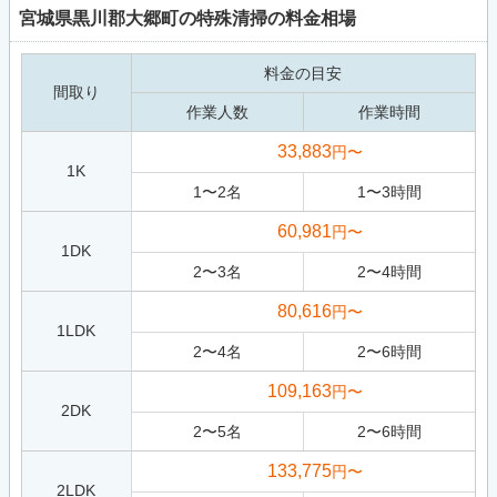
宮城県黒川郡大郷町の特殊清掃の料金相場
料金の目安
間取り
作業人数
作業時間
33,883
円〜
1K
1
〜
2
名
1
〜
3
時間
60,981
円〜
1DK
2
〜
3
名
2
〜
4
時間
80,616
円〜
1LDK
2
〜
4
名
2
〜
6
時間
109,163
円〜
2DK
2
〜
5
名
2
〜
6
時間
133,775
円〜
2LDK