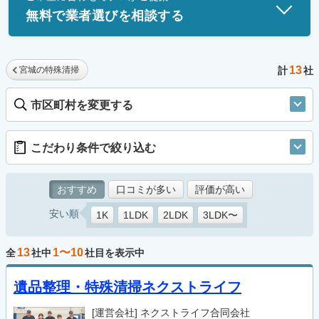
無料で業者選びを相談する
13
宮城の特殊清掃
計
社
市区町村を変更する
こだわり条件で絞り込む
おすすめ
口コミが多い
評価が高い
安い順
1K
1LDK
2LDK
3LDK〜
13
1〜10
全
社中
社目を表示中
遺品整理・特殊清掃ネクストライフ
[運営会社]
ネクストライフ合同会社