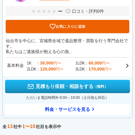
ー
口コミ・評判
0件
お気に入りに追加
仙台市を中心に、宮城県全域で遺品整理・買取を行う専門会社で
す。
私たちはご遺族様が抱える心の負...
30,000
60,000
1K
円〜
1LDK
円〜
基本料金
120,000
170,000
2LDK
円〜
3LDK
円〜
見積もり依頼・相談をする
（無料）
ただいま電話時間外 8:00～19:00（土日祝も対応）
料金・サービスを見る
13
1〜10
全
社中
社目を表示中