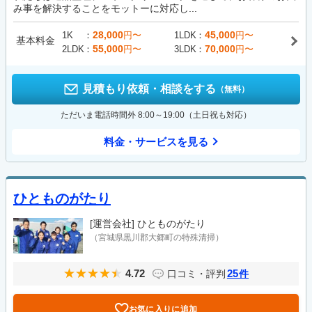
み事を解決することをモットーに対応し...
28,000
45,000
1K
円〜
1LDK
円〜
基本料金
55,000
70,000
2LDK
円〜
3LDK
円〜
見積もり依頼・相談をする
（無料）
ただいま電話時間外 8:00～19:00（土日祝も対応）
料金・サービスを見る
ひとものがたり
[運営会社]
ひとものがたり
（宮城県黒川郡大郷町の特殊清掃）
4.72
25
口コミ・評判
件
お気に入りに追加