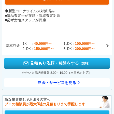
◆新型コロナウイルス対策済み
■遺品査定士が在籍・買取査定対応
■必ず女性スタッフが同席
...
40,000
100,000
1K
円〜
1LDK
円〜
基本料金
150,000
200,000
2LDK
円〜
3LDK
円〜
見積もり依頼・相談をする
（無料）
ただいま電話時間外 8:00～19:00（土日祝も対応）
料金・サービスを見る
急な業者探し
お困りの方
で
へ
3
プロの相談員が最大
社の見積もりまで手配します