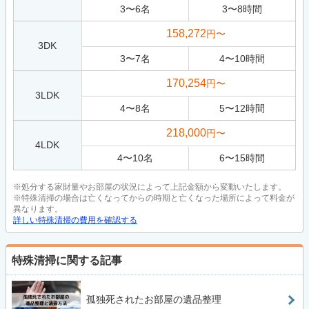
3
〜
6
名
3
〜
8
時間
158,272
円〜
3DK
3
〜
7
名
4
〜
10
時間
170,254
円〜
3LDK
4
〜
8
名
5
〜
12
時間
218,000
円〜
4LDK
4
〜
10
名
6
〜
15
時間
※処分する家財量やお部屋の状況によって上記金額から変動いたします。
※特殊清掃の場合は亡くなってからの時期と亡くなった場所によって料金が
異なります。
詳しい特殊清掃の費用を確認する
特殊清掃に関する記事
孤独死されたお部屋の遺品整理