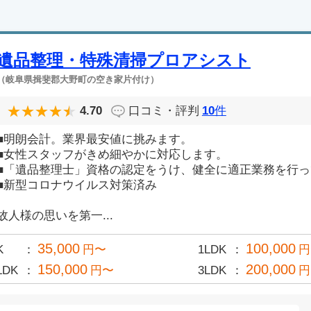
遺品整理・特殊清掃プロアシスト
（岐阜県揖斐郡大野町の空き家片付け）
4.70
口コミ・評判
10
件
■明朗会計。業界最安値に挑みます。
■女性スタッフがきめ細やかに対応します。
■「遺品整理士」資格の認定をうけ、健全に適正業務を行
■新型コロナウイルス対策済み
故人様の思いを第一...
35,000
100,000
K
円〜
1LDK
円
150,000
200,000
LDK
円〜
3LDK
円