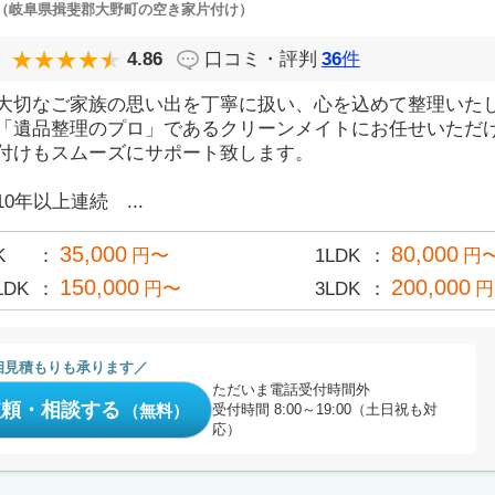
（岐阜県揖斐郡大野町の空き家片付け）
4.86
口コミ・評判
36
件
大切なご家族の思い出を丁寧に扱い、心を込めて整理いた
「遺品整理のプロ」であるクリーンメイトにお任せいただ
付けもスムーズにサポート致します。
10年以上連続 ...
35,000
80,000
K
円〜
1LDK
円
150,000
200,000
LDK
円〜
3LDK
円
相見積もりも承ります
ただいま電話受付時間外
依頼・相談する
（無料）
受付時間 8:00～19:00（土日祝も対
応）