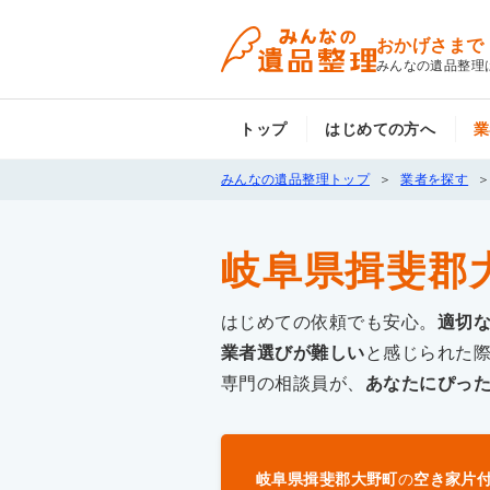
おかげさまで
みんなの遺品整理
トップ
はじめての方へ
業
みんなの遺品整理トップ
業者を探す
岐阜県揖斐郡
はじめての依頼でも安心。
適切
業者選びが難しい
と感じられた
専門の相談員が、
あなたにぴっ
岐阜県揖斐郡大野町
の
空き家片