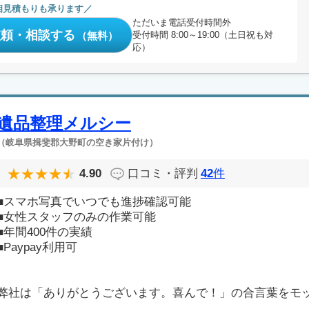
相見積もりも承ります
ただいま電話受付時間外
依頼・相談する
（無料）
受付時間 8:00～19:00（土日祝も対
応）
遺品整理メルシー
（岐阜県揖斐郡大野町の空き家片付け）
4.90
口コミ・評判
42
件
■スマホ写真でいつでも進捗確認可能
■女性スタッフのみの作業可能
■年間400件の実績
■Paypay利用可
弊社は「ありがとうございます。喜んで！」の合言葉をモ
..