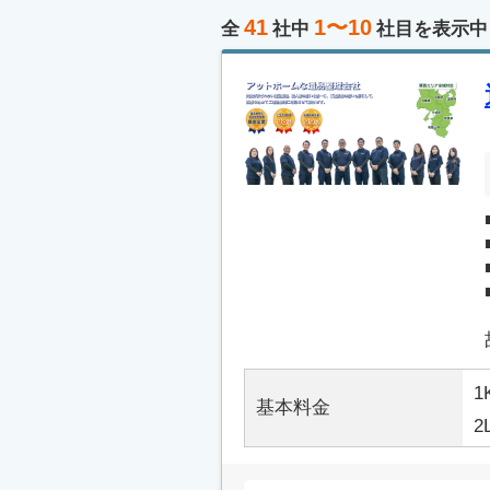
41
1〜10
全
社中
社目を表示中
1
基本料金
2