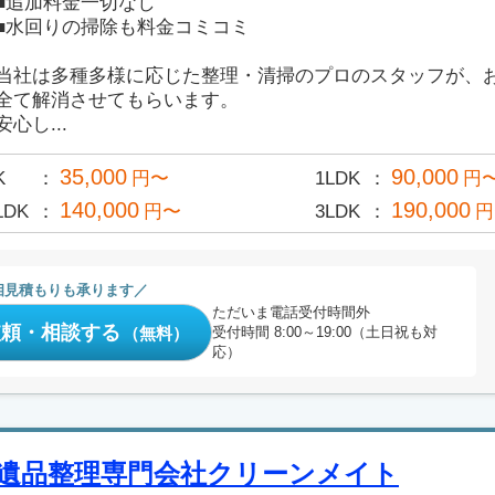
■追加料金一切なし
■水回りの掃除も料金コミコミ
当社は多種多様に応じた整理・清掃のプロのスタッフが、
全て解消させてもらいます。
安心し...
35,000
90,000
K
円〜
1LDK
円
140,000
190,000
LDK
円〜
3LDK
円
相見積もりも承ります
ただいま電話受付時間外
依頼・相談する
（無料）
受付時間 8:00～19:00（土日祝も対
応）
遺品整理専門会社クリーンメイト