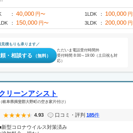
40,000
100,000
K
円〜
1LDK
円
150,000
200,000
LDK
円〜
3LDK
円
相見積もりも承ります
ただいま電話受付時間外
依頼・相談する
（無料）
受付時間 8:00～19:00（土日祝も対
応）
クリーンアシスト
（岐阜県揖斐郡大野町の空き家片付け）
4.93
口コミ・評判
185
件
■新型コロナウイルス対策済み