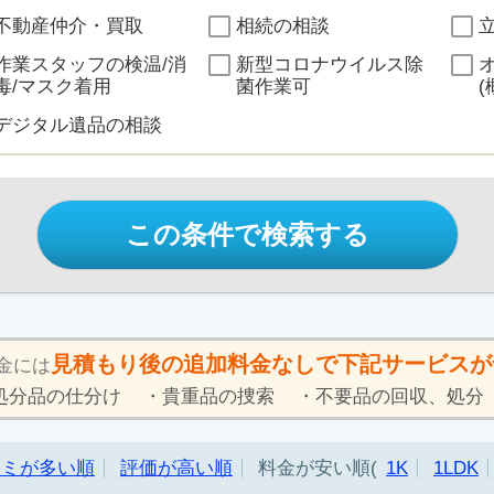
不動産仲介・買取
相続の相談
作業スタッフの検温/消
新型コロナウイルス除
毒/マスク着用
菌作業可
(
デジタル遺品の相談
この条件で検索する
見積もり後の追加料金なしで下記サービスが
金には
処分品の仕分け
貴重品の捜索
不要品の回収、処分
コミが多い順
評価が高い順
料金が安い順
1K
1LDK