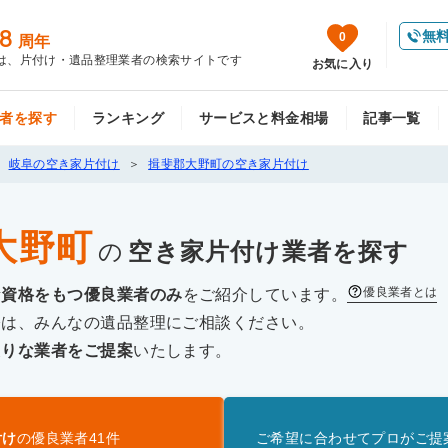
8
無
0
周年
は、片付け・遺品整理業者の検索サイトです
お気に入り
者を探す
ランキング
サービスと料金相場
記事一覧
岐阜の空き家片付け
揖斐郡大野町の空き家片付け
大野町
の
空き家片付け
業者を探す
優良業者とは
な資格をもつ優良業者のみ
をご紹介しています。
際は、みんなの遺品整理にご相談ください。
たりな業者をご提案
いたします。
付け
の優良業者
41
件
ご希望に合わせてプロがご提