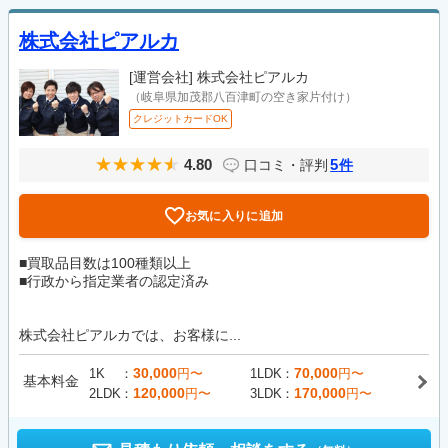
株式会社ピアルカ
[運営会社]
株式会社ピアルカ
（岐阜県加茂郡八百津町の空き家片付け）
クレジットカードOK
4.80
5
口コミ・評判
件
お気に入りに追加
■買取品目数は100種類以上
■行政から指定業者の認定済み
株式会社ピアルカでは、お客様に...
30,000
70,000
1K
円〜
1LDK
円〜
基本料金
120,000
170,000
2LDK
円〜
3LDK
円〜