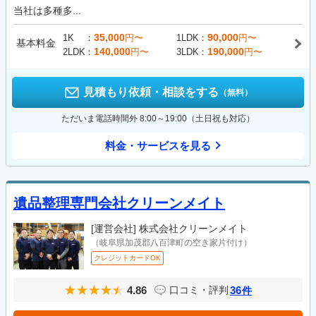
当社は多種多...
35,000
90,000
1K
円〜
1LDK
円〜
基本料金
140,000
190,000
2LDK
円〜
3LDK
円〜
見積もり依頼・相談をする
（無料）
ただいま電話時間外 8:00～19:00（土日祝も対応）
料金・サービスを見る
遺品整理専門会社クリーンメイト
[運営会社]
株式会社クリーンメイト
（岐阜県加茂郡八百津町の空き家片付け）
クレジットカードOK
4.86
36
口コミ・評判
件