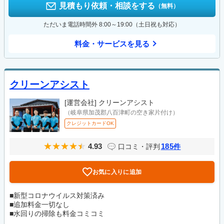
見積もり依頼・相談をする
（無料）
ただいま電話時間外 8:00～19:00（土日祝も対応）
料金・サービスを見る
クリーンアシスト
[運営会社]
クリーンアシスト
（岐阜県加茂郡八百津町の空き家片付け）
クレジットカードOK
4.93
185
口コミ・評判
件
お気に入りに追加
■新型コロナウイルス対策済み
■追加料金一切なし
■水回りの掃除も料金コミコミ