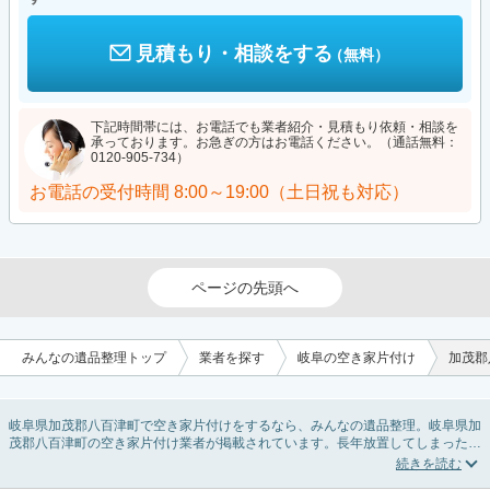
見積もり・相談をする
（無料）
下記時間帯には、お電話でも業者紹介・見積もり依頼・相談を
承っております。お急ぎの方はお電話ください。（通話無料：
0120-905-734）
お電話の受付時間
8:00～19:00（土日祝も対応）
ページの先頭へ
みんなの遺品整理トップ
業者を探す
岐阜の空き家片付け
加茂郡
岐阜県加茂郡八百津町で空き家片付けをするなら、みんなの遺品整理。岐阜県加
茂郡八百津町の空き家片付け業者が掲載されています。長年放置してしまった実
家の片付けや、相続したが住む予定のない親の家の不用品の処分・回収・引き取
りまで対応しています。岐阜県加茂郡八百津町の空き家片付けの料金相場情報だ