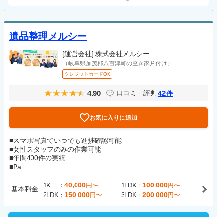
遺品整理メルシー
[運営会社]
株式会社メルシー
（岐阜県加茂郡八百津町の空き家片付け）
クレジットカードOK
4.90
42
口コミ・評判
件
お気に入りに追加
■スマホ写真でいつでも進捗確認可能
■女性スタッフのみの作業可能
■年間400件の実績
■Pa...
40,000
100,000
1K
円〜
1LDK
円〜
基本料金
150,000
200,000
2LDK
円〜
3LDK
円〜