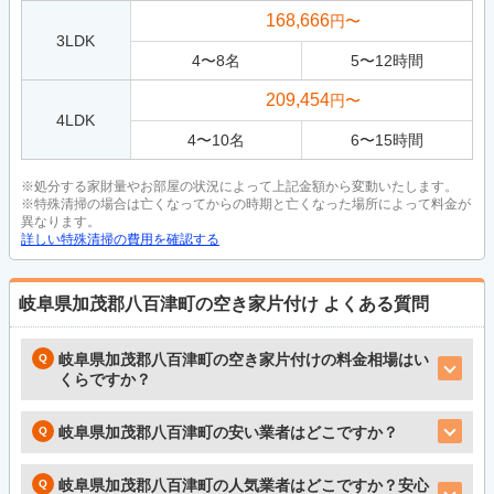
168,666
円〜
3LDK
4
〜
8
名
5
〜
12
時間
209,454
円〜
4LDK
4
〜
10
名
6
〜
15
時間
※処分する家財量やお部屋の状況によって上記金額から変動いたします。
※特殊清掃の場合は亡くなってからの時期と亡くなった場所によって料金が
異なります。
詳しい特殊清掃の費用を確認する
岐阜県加茂郡八百津町の空き家片付け
よくある質問
岐阜県加茂郡八百津町の空き家片付けの料金相場はい
くらですか？
岐阜県加茂郡八百津町の安い業者はどこですか？
岐阜県加茂郡八百津町の人気業者はどこですか？安心