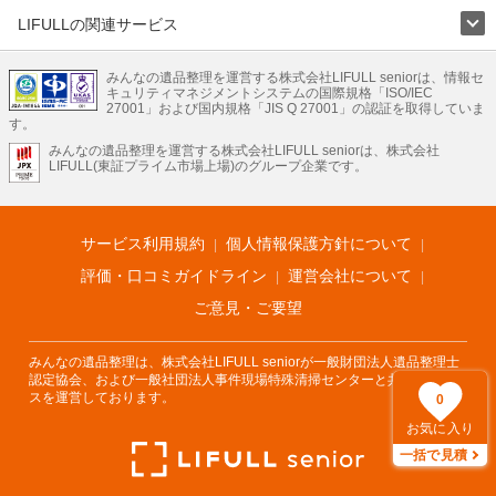
けで業者を決められない場合は、不用品の買取や家屋の解体・不動産売却などの
絞り込み条件を利用し検索してみましょう。
LIFULLの関連サービス
また家一軒まるごとの掃除方法・空家対策特別措置法の法改正に伴う空き家の片
LIFULLのサービス
付けについての情報も豊富です。
みんなの遺品整理を運営する株式会社LIFULL seniorは、情報セ
不動産・住宅
引越し
老人ホーム
地方創生
ママの就労支援
キュリティマネジメントシステムの国際規格「ISO/IEC
不動産クラウドファンディング
遺品整理
老後の暮らし情報
27001」および国内規格「JIS Q 27001」の認証を取得していま
農業技術
す。
みんなの遺品整理を運営する株式会社LIFULL seniorは、株式会社
LIFULL HOME'Sのサービス
LIFULL(東証プライム市場上場)のグループ企業です。
不動産・住宅
マンション
一戸建て
注文住宅
リノベーション
不動産査定
マンション専門売却査定
不動産投資
アドバイザー
住まいの窓口
住宅ローン
住まいインデックス
プライスマップ
不動産アーカイブ
空き家バンク
家賃相場
不動産会社
まちむすび
サービス利用規約
個人情報保護方針について
不動産用語集
住まいのお役立ち情報
LIFULL HOME'S PRESS
DIY Mag
アプリ
不動産データ
不動産転職
評価・口コミガイドライン
運営会社について
ご意見・ご要望
みんなの遺品整理は、株式会社LIFULL seniorが一般財団法人遺品整理士
認定協会、および一般社団法人事件現場特殊清掃センターと共同でサービ
スを運営しております。
0
お気に入り
一括で見積