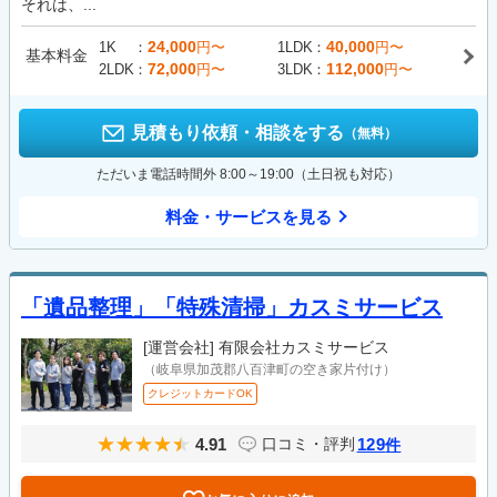
それは、...
24,000
40,000
1K
円〜
1LDK
円〜
基本料金
72,000
112,000
2LDK
円〜
3LDK
円〜
見積もり依頼・相談をする
（無料）
ただいま電話時間外 8:00～19:00（土日祝も対応）
料金・サービスを見る
「遺品整理」「特殊清掃」カスミサービス
[運営会社]
有限会社カスミサービス
（岐阜県加茂郡八百津町の空き家片付け）
クレジットカードOK
4.91
129
口コミ・評判
件