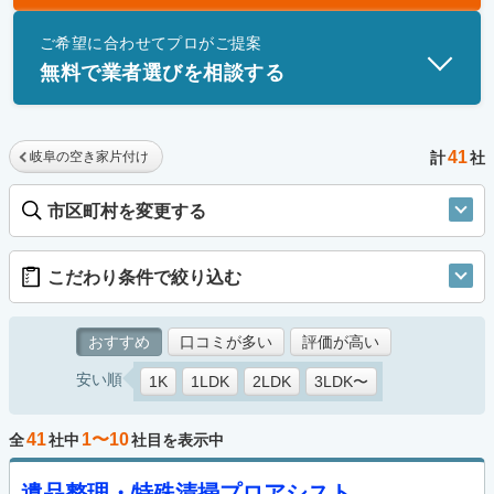
士」資格を持つ事業者のみ掲載しています。
ご希望に合わせてプロがご提案
無料で業者選びを相談する
41
岐阜の空き家片付け
計
社
市区町村を変更する
こだわり条件で絞り込む
おすすめ
口コミが多い
評価が高い
安い順
1K
1LDK
2LDK
3LDK〜
41
1〜10
全
社中
社目を表示中
遺品整理・特殊清掃プロアシスト