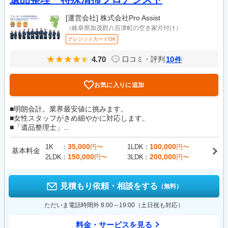
[運営会社]
株式会社Pro Assist
（岐阜県加茂郡八百津町の空き家片付け）
クレジットカードOK
4.70
10
口コミ・評判
件
お気に入りに追加
■明朗会計。業界最安値に挑みます。
■女性スタッフがきめ細やかに対応します。
■「遺品整理士」...
35,000
100,000
1K
円〜
1LDK
円〜
基本料金
150,000
200,000
2LDK
円〜
3LDK
円〜
見積もり依頼・相談をする
（無料）
ただいま電話時間外 8:00～19:00（土日祝も対応）
料金・サービスを見る