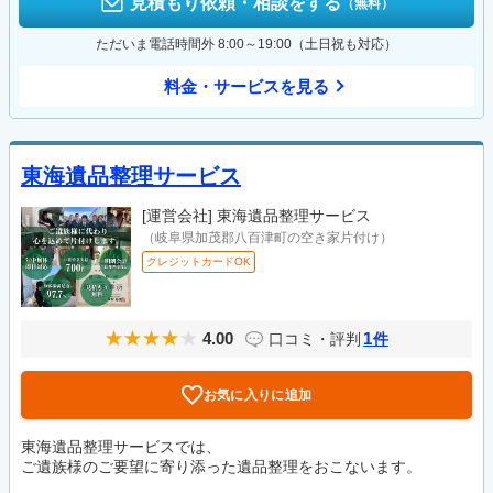
見積もり依頼・相談をする
（無料）
ただいま電話時間外 8:00～19:00（土日祝も対応）
料金・サービスを見る
東海遺品整理サービス
[運営会社]
東海遺品整理サービス
（岐阜県加茂郡八百津町の空き家片付け）
クレジットカードOK
4.00
1
口コミ・評判
件
お気に入りに追加
東海遺品整理サービスでは、
ご遺族様のご要望に寄り添った遺品整理をおこないます。