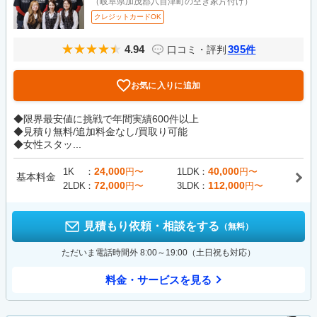
（岐阜県加茂郡八百津町の空き家片付け）
クレジットカードOK
4.94
395
口コミ・評判
件
お気に入りに追加
◆限界最安値に挑戦で年間実績600件以上
◆見積り無料/追加料金なし/買取り可能
◆女性スタッ...
24,000
40,000
1K
円〜
1LDK
円〜
基本料金
72,000
112,000
2LDK
円〜
3LDK
円〜
見積もり依頼・相談をする
（無料）
ただいま電話時間外 8:00～19:00（土日祝も対応）
料金・サービスを見る