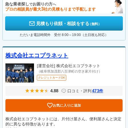
急な業者探し
お困りの方
で
へ
3
プロの相談員が最大
社の見積もりまで手配します
見積もり依頼・相談をする
（無料）
ただいま電話時間外 受付 8:00～19:00（土日祝も対応）
株式会社エコプラネット
[運営会社]
株式会社エコプラネット
（岐阜県加茂郡八百津町の空き家片付け）
クレジットカードOK
4.88
473
口コミ・評判
件
お気に入りに追加
株式会社エコプラネットには、片付け屋さん、便利屋さんと決定
的に異なる特徴があります。