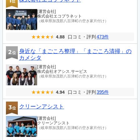
1
位
[運営会社]
株式会社エコプラネット
（岐阜県加茂郡八百津町の空き家片付け）
口コミ・評判
473件
4.88
身近な「まごころ整理」「まごころ清掃」の
2
位
カメシタ
[運営会社]
株式会社オアシス.サービス
（岐阜県加茂郡八百津町の空き家片付け）
口コミ・評判
395件
4.94
クリーンアシスト
3
位
[運営会社]
クリーンアシスト
（岐阜県加茂郡八百津町の空き家片付け）