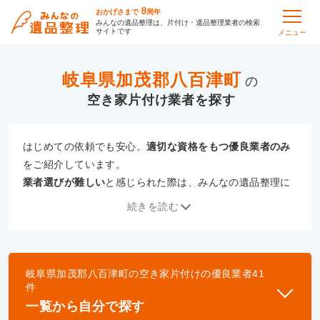
8
おかげさまで
周年
みんなの遺品整理は、片付け・遺品整理業者の検索
サイトです
メニュー
岐阜県加茂郡八百津町
の
空き家片付け
はじめての依頼でも安心。
適切な資格をもつ優良業者のみ
をご紹介しています。
業者選びが難しい
と感じられた際は、みんなの遺品整理に
ご相談ください。
続きを読む
専門の相談員が、
あなたにぴったりな業者をご提案
いたし
ます。
岐阜県加茂郡八百津町
の
空き家片付け
の優良業者
41
優良業者とは
件
一般財団法人遺品整理認定協会、および一般社団法
一覧から自分で探す
人事件現場特殊清掃センターと提携し、「遺品整理