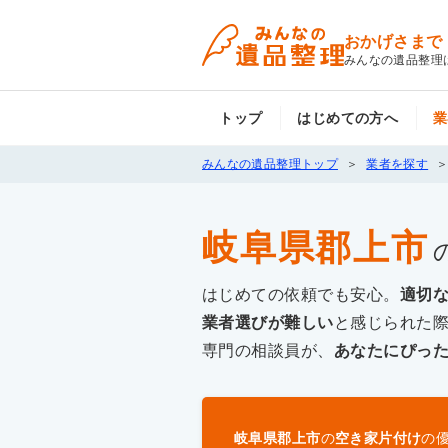
おかげさまで
みんなの遺品整理
トップ
はじめての方へ
業
みんなの遺品整理トップ
業者を探す
岐阜県郡上市
はじめての依頼でも安心。
適切
業者選びが難しい
と感じられた
専門の相談員が、
あなたにぴっ
岐阜県郡上市
の
空き家片付け
の