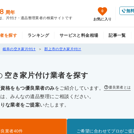
8
無
0
周年
は、片付け・遺品整理業者の検索サイトです
お気に入り
者を探す
ランキング
サービスと料金相場
記事一覧
岐阜の空き家片付け
郡上市の空き家片付け
の
空き家片付け
業者を探す
優良業者とは
な資格をもつ優良業者のみ
をご紹介しています。
際は、みんなの遺品整理にご相談ください。
たりな業者をご提案
いたします。
優良業者
40
件
ご希望に合わせてプロがご提