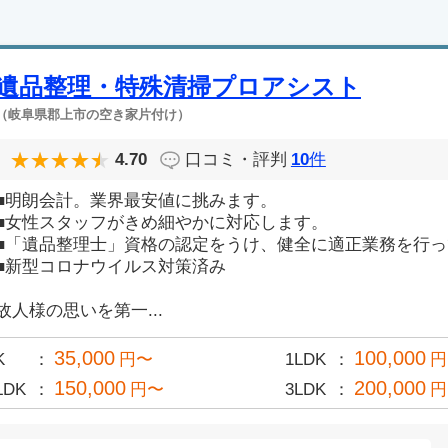
遺品整理・特殊清掃プロアシスト
（岐阜県郡上市の空き家片付け）
4.70
口コミ・評判
10
件
■明朗会計。業界最安値に挑みます。
■女性スタッフがきめ細やかに対応します。
■「遺品整理士」資格の認定をうけ、健全に適正業務を行
■新型コロナウイルス対策済み
故人様の思いを第一...
35,000
100,000
K
円〜
1LDK
円
150,000
200,000
LDK
円〜
3LDK
円