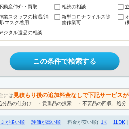
不動産仲介・買取
相続の相談
作業スタッフの検温/消
新型コロナウイルス除
毒/マスク着用
菌作業可
(
デジタル遺品の相談
この条件で検索する
見積もり後の追加料金なしで下記サービスが
金には
処分品の仕分け
貴重品の捜索
不要品の回収、処分
コミが多い順
評価が高い順
料金が安い順
1K
1LDK