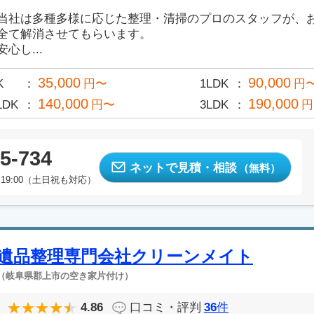
当社は多種多様に応じた整理・清掃のプロのスタッフが、
全て解消させてもらいます。
安心し...
35,000
90,000
K
円〜
1LDK
円
140,000
190,000
LDK
円〜
3LDK
円
5-734
ネットで見積・相談
（無料）
19:00（土日祝も対応）
遺品整理専門会社クリーンメイト
（岐阜県郡上市の空き家片付け）
4.86
口コミ・評判
36
件