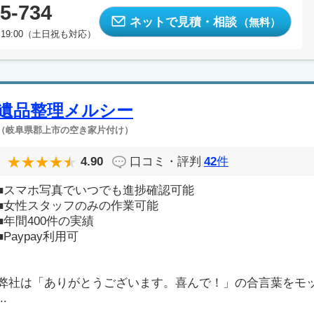
5-734
ネットで見積・相談
（無料）
19:00（土日祝も対応）
遺品整理メルシー
（岐阜県郡上市の空き家片付け）
4.90
口コミ・評判
42
件
■スマホ写真でいつでも進捗確認可能
■女性スタッフのみの作業可能
■年間400件の実績
■Paypay利用可
弊社は「ありがとうございます。喜んで！」の合言葉をモ
..