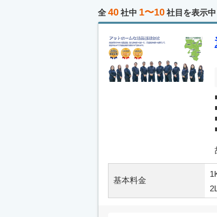
40
1〜10
全
社中
社目を表示中
1
基本料金
2