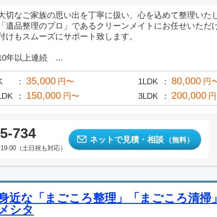
大切なご家族の思い出を丁寧に扱い、心を込めて整理いた
「遺品整理のプロ」であるクリーンメイトにお任せいただ
付けもスムーズにサポート致します。
10年以上連続 ...
35,000
80,000
K
円〜
1LDK
円
150,000
200,000
LDK
円〜
3LDK
円
5-734
ネットで見積・相談
（無料）
19:00（土日祝も対応）
身近な「まごころ整理」「まごころ清掃
メシタ