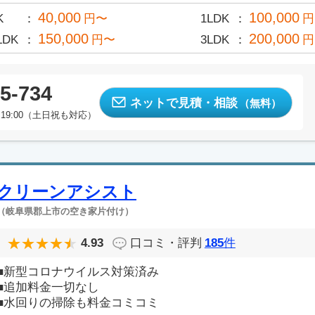
40,000
100,000
K
円〜
1LDK
円
150,000
200,000
LDK
円〜
3LDK
円
5-734
ネットで見積・相談
（無料）
19:00（土日祝も対応）
クリーンアシスト
（岐阜県郡上市の空き家片付け）
4.93
口コミ・評判
185
件
■新型コロナウイルス対策済み
■追加料金一切なし
■水回りの掃除も料金コミコミ