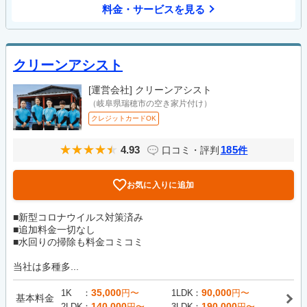
料金・サービスを見る
クリーンアシスト
[運営会社]
クリーンアシスト
（岐阜県瑞穂市の空き家片付け）
クレジットカードOK
4.93
185
口コミ・評判
件
お気に入りに追加
■新型コロナウイルス対策済み
■追加料金一切なし
■水回りの掃除も料金コミコミ
当社は多種多...
35,000
90,000
1K
円〜
1LDK
円〜
基本料金
140,000
190,000
2LDK
円〜
3LDK
円〜