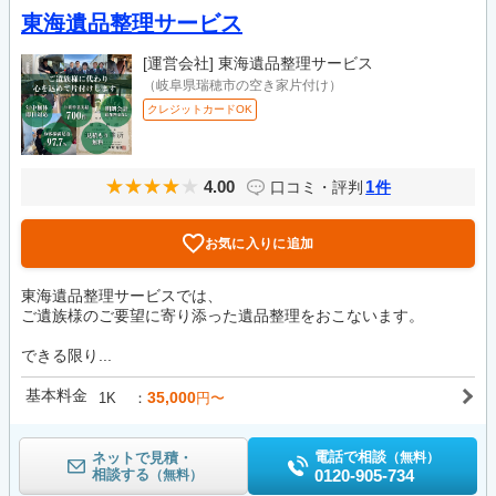
東海遺品整理サービス
[運営会社]
東海遺品整理サービス
（岐阜県瑞穂市の空き家片付け）
クレジットカードOK
4.00
1
口コミ・評判
件
お気に入りに追加
東海遺品整理サービスでは、
ご遺族様のご要望に寄り添った遺品整理をおこないます。
できる限り...
基本料金
35,000
1K
円〜
電話で相談
ネットで見積・
（無料）
相談する
0120-905-734
（無料）