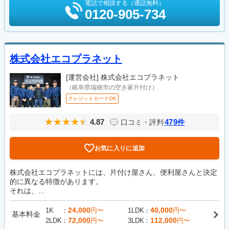
電話で相談する（通話無料）
0120-905-734
株式会社エコプラネット
[運営会社]
株式会社エコプラネット
（岐阜県瑞穂市の空き家片付け）
クレジットカードOK
4.87
479
口コミ・評判
件
お気に入りに追加
株式会社エコプラネットには、片付け屋さん、便利屋さんと決定
的に異なる特徴があります。
それは、...
24,000
40,000
1K
円〜
1LDK
円〜
基本料金
72,000
112,000
2LDK
円〜
3LDK
円〜