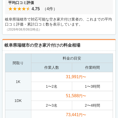
平均口コミ評価
4.75
（4件）
岐阜県瑞穂市で対応可能な空き家片付け業者の、これまでの平均
口コミ評価・累計口コミ数を表示しています。
（2026年08月09日時点）
岐阜県瑞穂市の空き家片付けの料金相場
料金の目安
間取り
作業人数
作業時間
31,991
円〜
1K
1
〜
2
名
1
〜
3
時間
51,588
円〜
1DK
2
〜
3
名
2
〜
4
時間
73,441
円〜