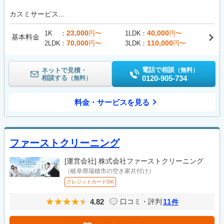
カスミサービス...
23,000
40,000
1K
円〜
1LDK
円〜
基本料金
70,000
110,000
2LDK
円〜
3LDK
円〜
電話で相談
ネットで見積・
（無料）
相談する
0120-905-734
（無料）
料金・サービスを見る
ファーストクリーニング
[運営会社]
株式会社ファーストクリーニング
（岐阜県瑞穂市の空き家片付け）
クレジットカードOK
4.82
11
口コミ・評判
件