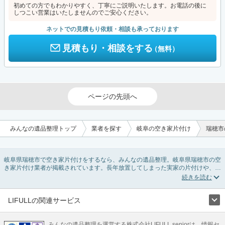
初めての方でもわかりやすく、丁寧にご説明いたします。お電話の後に
しつこい営業はいたしませんのでご安心ください。
ネットでの見積もり依頼・相談も承っております
見積もり・相談をする
（無料）
ページの先頭へ
みんなの遺品整理トップ
業者を探す
岐阜の空き家片付け
瑞穂市
岐阜県瑞穂市で空き家片付けをするなら、みんなの遺品整理。岐阜県瑞穂市の空
き家片付け業者が掲載されています。長年放置してしまった実家の片付けや、相
続したが住む予定のない親の家の不用品の処分・回収・引き取りまで対応してい
ます。岐阜県瑞穂市の空き家片付けの料金相場情報だけで業者を決められない場
合は、不用品の買取や家屋の解体・不動産売却などの絞り込み条件を利用し検索
してみましょう。
LIFULLの関連サービス
また家一軒まるごとの掃除方法・空家対策特別措置法の法改正に伴う空き家の片
LIFULLのサービス
付けについての情報も豊富です。
みんなの遺品整理を運営する株式会社LIFULL seniorは、情報セ