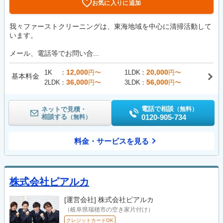
お気に入りに追加
我々ファーストクリーニングは、東海地域を中心に清掃活動して
います。
メール、電話等でお問い合...
12,000
20,000
1K
円〜
1LDK
円〜
基本料金
36,000
56,000
2LDK
円〜
3LDK
円〜
電話で相談
ネットで見積・
（無料）
相談する
0120-905-734
（無料）
料金・サービスを見る
株式会社ピアルカ
[運営会社]
株式会社ピアルカ
（岐阜県瑞穂市の空き家片付け）
クレジットカードOK