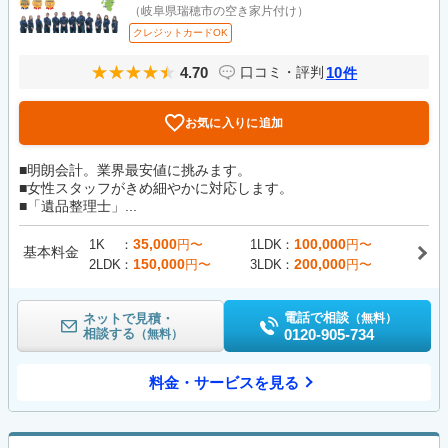
（岐阜県瑞穂市の空き家片付け）
クレジットカードOK
4.70
10
口コミ・評判
件
お気に入りに追加
■明朗会計。業界最安値に挑みます。
■女性スタッフがきめ細やかに対応します。
■「遺品整理士」...
35,000
100,000
1K
円〜
1LDK
円〜
基本料金
150,000
200,000
2LDK
円〜
3LDK
円〜
電話で相談
ネットで見積・
（無料）
相談する
0120-905-734
（無料）
料金・サービスを見る