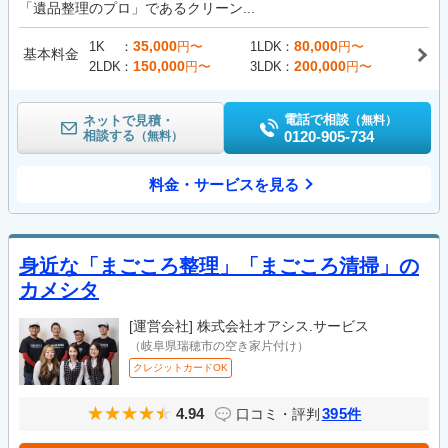
「遺品整理のプロ」であるクリーン...
35,000
80,000
1K
円〜
1LDK
円〜
基本料金
150,000
200,000
2LDK
円〜
3LDK
円〜
電話で相談
ネットで見積・
（無料）
相談する
0120-905-734
（無料）
料金・サービスを見る
身近な「まごころ整理」「まごころ清掃」の
カメシタ
[運営会社]
株式会社オアシス.サービス
（岐阜県瑞穂市の空き家片付け）
クレジットカードOK
4.94
395
口コミ・評判
件