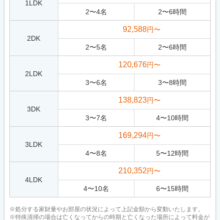
1LDK
2
〜
4
名
2
〜
6
時間
92,588
円〜
2DK
2
〜
5
名
2
〜
6
時間
120,676
円〜
2LDK
3
〜
6
名
3
〜
8
時間
138,823
円〜
3DK
3
〜
7
名
4
〜
10
時間
169,294
円〜
3LDK
4
〜
8
名
5
〜
12
時間
210,352
円〜
4LDK
4
〜
10
名
6
〜
15
時間
※処分する家財量やお部屋の状況によって上記金額から変動いたします。
※特殊清掃の場合は亡くなってからの時期と亡くなった場所によって料金が