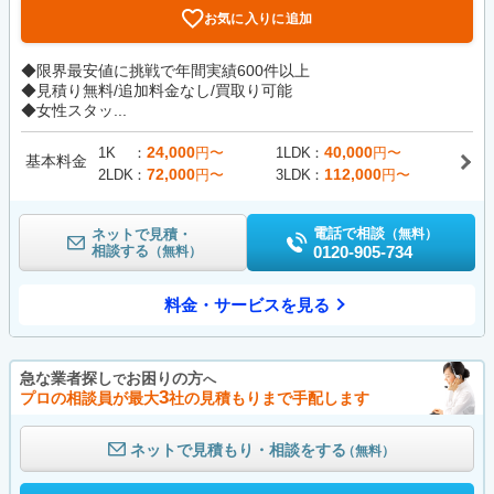
お気に入りに追加
◆限界最安値に挑戦で年間実績600件以上
◆見積り無料/追加料金なし/買取り可能
◆女性スタッ...
24,000
40,000
1K
円〜
1LDK
円〜
基本料金
72,000
112,000
2LDK
円〜
3LDK
円〜
電話で相談
ネットで見積・
（無料）
相談する
0120-905-734
（無料）
料金・サービスを見る
急な業者探し
お困りの方
で
へ
3
プロの相談員が最大
社の見積もりまで手配します
ネットで見積もり・相談をする
（無料）