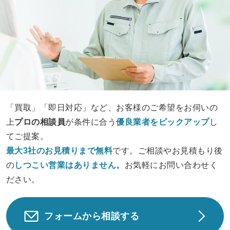
「買取」「即日対応」など、お客様のご希望をお伺いの
上
プロの相談員
が条件に合う
優良業者をピックアップ
し
てご提案。
最大3社のお見積りまで無料
です。ご相談やお見積もり後
の
しつこい営業は
ありません。
お気軽にお問い合わせく
ださい。
フォームから相談する