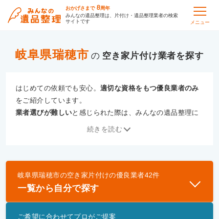
8
おかげさまで
周年
みんなの遺品整理は、片付け・遺品整理業者の検索
サイトです
メニュー
岐阜県瑞穂市
の
空き家片付け
はじめての依頼でも安心。
適切な資格をもつ優良業者のみ
をご紹介しています。
業者選びが難しい
と感じられた際は、みんなの遺品整理に
ご相談ください。
続きを読む
専門の相談員が、
あなたにぴったりな業者をご提案
いたし
ます。
岐阜県瑞穂市
の
空き家片付け
の優良業者
42
件
優良業者とは
一覧から自分で探す
一般財団法人遺品整理認定協会、および一般社団法
人事件現場特殊清掃センターと提携し、「遺品整理
ご希望に合わせてプロがご提案
士」資格を持つ事業者のみ掲載しています。