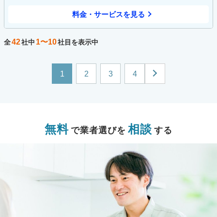
料金・サービスを見る
42
1〜10
全
社中
社目を表示中
1
2
3
4
無料
相談
で業者選びを
する