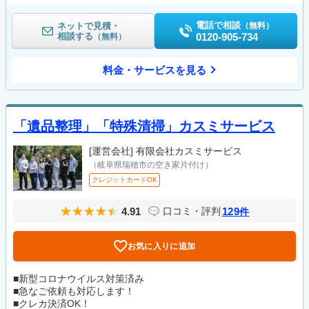
電話で相談
ネットで見積・
（無料）
相談する
0120-905-734
（無料）
料金・サービスを見る
「遺品整理」「特殊清掃」カスミサービス
[運営会社]
有限会社カスミサービス
（岐阜県瑞穂市の空き家片付け）
クレジットカードOK
4.91
129
口コミ・評判
件
お気に入りに追加
■新型コロナウイルス対策済み
■急なご依頼も対応します！
■クレカ決済OK！