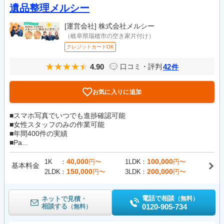
遺品整理メルシー
[運営会社]
株式会社メルシー
（岐阜県瑞穂市の空き家片付け）
クレジットカードOK
4.90
42
口コミ・評判
件
お気に入りに追加
■スマホ写真でいつでも進捗確認可能
■女性スタッフのみの作業可能
■年間400件の実績
■Pa...
40,000
100,000
1K
円〜
1LDK
円〜
基本料金
150,000
200,000
2LDK
円〜
3LDK
円〜
電話で相談
ネットで見積・
（無料）
相談する
0120-905-734
（無料）