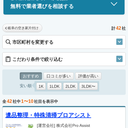
無料で業者選びを相談する
42
岐阜の空き家片付け
計
社
市区町村を変更する
こだわり条件で絞り込む
おすすめ
口コミが多い
評価が高い
安い順
1K
1LDK
2LDK
3LDK〜
42
1〜10
全
社中
社目を表示中
遺品整理・特殊清掃プロアシスト
[運営会社]
株式会社Pro Assist