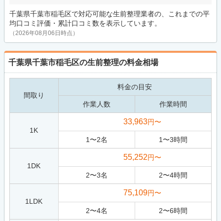
千葉県千葉市稲毛区で対応可能な生前整理業者の、これまでの平
均口コミ評価・累計口コミ数を表示しています。
（2026年08月06日時点）
千葉県千葉市稲毛区の生前整理の料金相場
料金の目安
間取り
作業人数
作業時間
33,963
円〜
1K
1
〜
2
名
1
〜
3
時間
55,252
円〜
1DK
2
〜
3
名
2
〜
4
時間
75,109
円〜
1LDK
2
〜
4
名
2
〜
6
時間