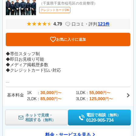
（千葉県千葉市稲毛区の生前整理）
クレジットカードOK
4.79
121
口コミ・評判
件
お気に入りに追加
◆専任スタッフ制
◆即日お見積り可能
◆メディア掲載歴多数
◆クレジットカード払い対応
...
30,000
55,000
1K
円〜
1LDK
円〜
基本料金
85,000
125,000
2LDK
円〜
3LDK
円〜
電話で相談
ネットで見積・
（無料）
相談する
0120-905-734
（無料）
料金・サービスを見る