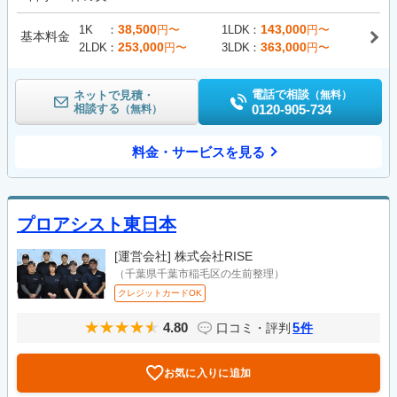
38,500
143,000
1K
円〜
1LDK
円〜
基本料金
253,000
363,000
2LDK
円〜
3LDK
円〜
電話で相談
ネットで見積・
（無料）
相談する
0120-905-734
（無料）
料金・サービスを見る
プロアシスト東日本
[運営会社]
株式会社RISE
（千葉県千葉市稲毛区の生前整理）
クレジットカードOK
4.80
5
口コミ・評判
件
お気に入りに追加