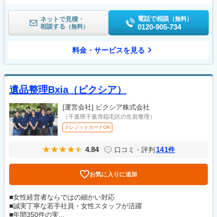
電話で相談
ネットで見積・
（無料）
相談する
0120-905-734
（無料）
料金・サービスを見る
遺品整理Bxia（ビクシア）
[運営会社]
ビクシア株式会社
（千葉県千葉市稲毛区の生前整理）
クレジットカードOK
4.84
141
口コミ・評判
件
お気に入りに追加
■女性経営者ならではの細かい対応
■誠実丁寧な若手社員・女性スタッフが活躍
■年間350件の実...