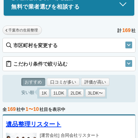
無料で業者選びを相談する
169
千葉市の生前整理
計
社
市区町村を変更する
こだわり条件で絞り込む
おすすめ
口コミが多い
評価が高い
安い順
1K
1LDK
2LDK
3LDK〜
169
1〜10
全
社中
社目を表示中
遺品整理リスタート
[運営会社]
合同会社リスタート