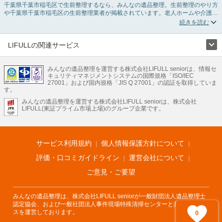
千葉県千葉市稲毛区で生前整理するなら、みんなの遺品整理。生前整理のやり方
や千葉県千葉市稲毛区の生前整理業者が掲載されています。老人ホームや介護施
設入居に伴う不用品の処分・回収・引き取りから、在宅介護の介護整理や福祉住
環境整理まで対応しています。千葉県千葉市稲毛区の生前整理の料金相場情報だ
けで業者を決められない場合は、不用品の買取や遺産・財産にかかわる相続相談
などのオプションサービスで絞り込み検索を利用してみましょう。
LIFULLの関連サービス
またお役立ち情報も豊富なので終活でエンディングノートの選び方や、整理整
LIFULLのサービス
頓・老前整理・生前整理のコツについてもチェックしてみてください。
みんなの遺品整理を運営する株式会社LIFULL seniorは、情報セ
不動産・住宅
引越し
老人ホーム
地方創生
ママの就労支援
キュリティマネジメントシステムの国際規格「ISO/IEC
不動産クラウドファンディング
遺品整理
老後の暮らし情報
27001」および国内規格「JIS Q 27001」の認証を取得していま
農業技術
す。
みんなの遺品整理を運営する株式会社LIFULL seniorは、株式会社
LIFULL HOME'Sのサービス
LIFULL(東証プライム市場上場)のグループ企業です。
不動産・住宅
マンション
一戸建て
注文住宅
リノベーション
不動産査定
マンション専門売却査定
不動産投資
アドバイザー
住まいの窓口
住宅ローン
住まいインデックス
プライスマップ
不動産アーカイブ
空き家バンク
家賃相場
不動産会社
まちむすび
サービス利用規約
個人情報保護方針について
不動産用語集
住まいのお役立ち情報
LIFULL HOME'S PRESS
DIY Mag
アプリ
不動産データ
不動産転職
評価・口コミガイドライン
運営会社について
ご意見・ご要望
みんなの遺品整理は、株式会社LIFULL seniorが一般財団法人遺品整理士
認定協会、および一般社団法人事件現場特殊清掃センターと共同でサービ
スを運営しております。
0