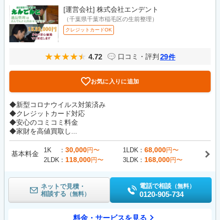
[運営会社]
株式会社エンデント
（千葉県千葉市稲毛区の生前整理）
クレジットカードOK
4.72
29
口コミ・評判
件
お気に入りに追加
◆新型コロナウイルス対策済み
◆クレジットカード対応
◆安心のコミコミ料金
◆家財を高値買取し...
30,000
68,000
1K
円〜
1LDK
円〜
基本料金
118,000
168,000
2LDK
円〜
3LDK
円〜
電話で相談
ネットで見積・
（無料）
相談する
0120-905-734
（無料）
料金・サービスを見る