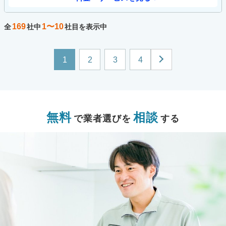
169
1〜10
全
社中
社目を表示中
1
2
3
4
無料
相談
で業者選びを
する