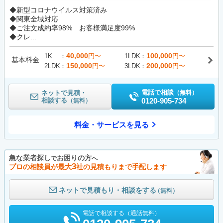
◆新型コロナウイルス対策済み
◆関東全域対応
◆ご注文成約率98% お客様満足度99%
◆クレ...
40,000
100,000
1K
円〜
1LDK
円〜
基本料金
150,000
200,000
2LDK
円〜
3LDK
円〜
電話で相談
ネットで見積・
（無料）
相談する
0120-905-734
（無料）
料金・サービスを見る
急な業者探し
お困りの方
で
へ
3
プロの相談員が最大
社の見積もりまで手配します
ネットで見積もり・相談をする
（無料）
電話で相談する（通話無料）