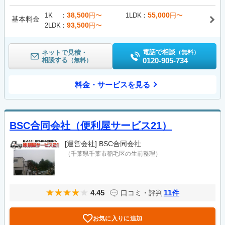
38,500
55,000
1K
円〜
1LDK
円〜
基本料金
93,500
2LDK
円〜
電話で相談
ネットで見積・
（無料）
相談する
0120-905-734
（無料）
料金・サービスを見る
BSC合同会社（便利屋サービス21）
[運営会社]
BSC合同会社
（千葉県千葉市稲毛区の生前整理）
4.45
11
口コミ・評判
件
お気に入りに追加