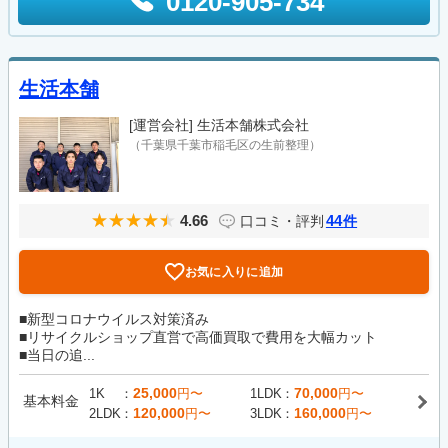
0120-905-734
生活本舗
[運営会社]
生活本舗株式会社
（千葉県千葉市稲毛区の生前整理）
4.66
44
口コミ・評判
件
お気に入りに追加
■新型コロナウイルス対策済み
■リサイクルショップ直営で高価買取で費用を大幅カット
■当日の追...
25,000
70,000
1K
円〜
1LDK
円〜
基本料金
120,000
160,000
2LDK
円〜
3LDK
円〜