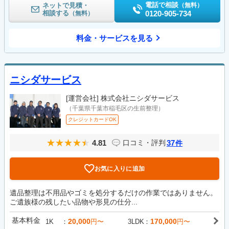
電話で相談
ネットで見積・
（無料）
相談する
0120-905-734
（無料）
料金・サービスを見る
ニシダサービス
[運営会社]
株式会社ニシダサービス
（千葉県千葉市稲毛区の生前整理）
クレジットカードOK
4.81
37
口コミ・評判
件
お気に入りに追加
遺品整理は不用品やゴミを処分するだけの作業ではありません。
ご遺族様の残したい品物や形見の仕分...
基本料金
20,000
170,000
1K
円〜
3LDK
円〜