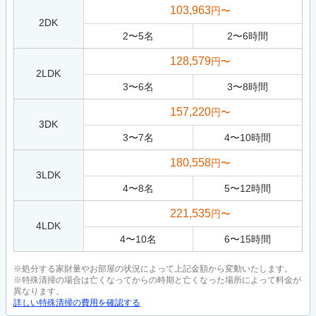
103,963
円〜
2DK
2
〜
5
名
2
〜
6
時間
128,579
円〜
2LDK
3
〜
6
名
3
〜
8
時間
157,220
円〜
3DK
3
〜
7
名
4
〜
10
時間
180,558
円〜
3LDK
4
〜
8
名
5
〜
12
時間
221,535
円〜
4LDK
4
〜
10
名
6
〜
15
時間
※処分する家財量やお部屋の状況によって上記金額から変動いたします。
※特殊清掃の場合は亡くなってからの時期と亡くなった場所によって料金が
異なります。
詳しい特殊清掃の費用を確認する