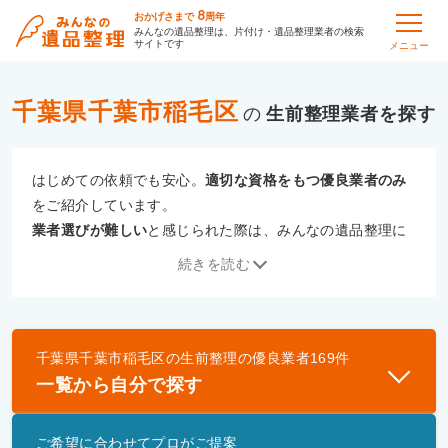
8
おかげさまで
周年
みんなの遺品整理は、片付け・遺品整理業者の検索
サイトです
メニュー
千葉県千葉市稲毛区
の
生前整理
はじめての依頼でも安心。
適切な資格をもつ優良業者のみ
をご紹介しています。
業者選びが難しい
と感じられた際は、みんなの遺品整理に
ご相談ください。
続きを読む
専門の相談員が、
あなたにぴったりな業者をご提案
いたし
ます。
千葉県千葉市稲毛区
の
生前整理
の優良業者
169
件
優良業者とは
一覧から自分で探す
一般財団法人遺品整理認定協会、および一般社団法
人事件現場特殊清掃センターと提携し、「遺品整理
ご希望に合わせてプロがご提案
士」資格を持つ事業者のみ掲載しています。