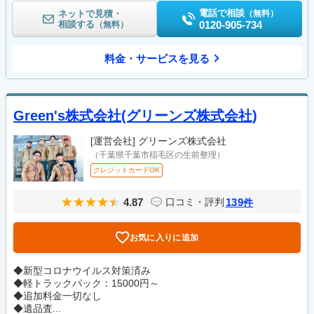
電話で相談
ネットで見積・
（無料）
相談する
0120-905-734
（無料）
料金・サービスを見る
Green's株式会社(グリーンズ株式会社)
[運営会社]
グリーンズ株式会社
（千葉県千葉市稲毛区の生前整理）
クレジットカードOK
4.87
139
口コミ・評判
件
お気に入りに追加
◆新型コロナウイルス対策済み
◆軽トラックパック：15000円～
◆追加料金一切なし
◆遺品査...