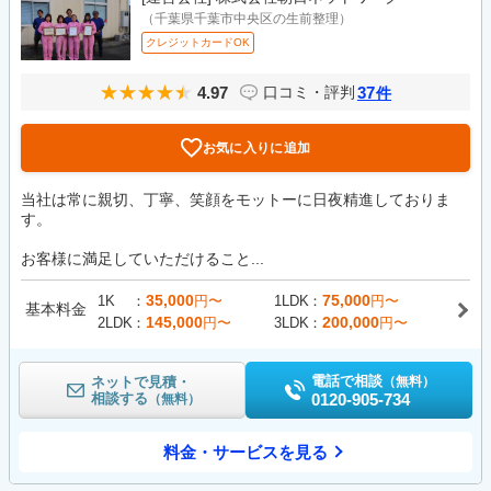
（千葉県千葉市中央区の生前整理）
クレジットカードOK
4.97
37
口コミ・評判
件
お気に入りに追加
当社は常に親切、丁寧、笑顔をモットーに日夜精進しておりま
す。
お客様に満足していただけること...
35,000
75,000
1K
円〜
1LDK
円〜
基本料金
145,000
200,000
2LDK
円〜
3LDK
円〜
電話で相談
ネットで見積・
（無料）
相談する
0120-905-734
（無料）
料金・サービスを見る