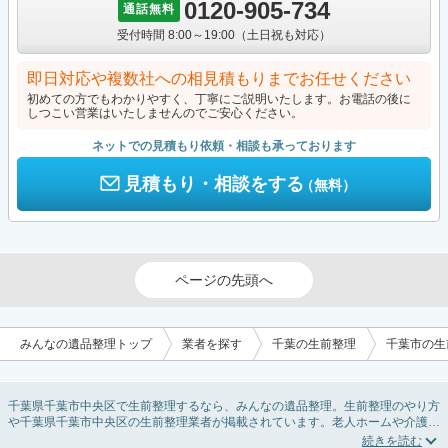
0120-905-734
通話無料
受付時間 8:00～19:00（土日祝も対応）
即日対応や複数社への相見積もりまでお任せください
初めての方でもわかりやすく、丁寧にご説明いたします。お電話の後に
しつこい営業はいたしませんのでご安心ください。
ネットでの見積もり依頼・相談も承っております
見積もり・相談をする
（無料）
ページの先頭へ
みんなの遺品整理トップ
業者を探す
千葉の生前整理
千葉市の生
千葉県千葉市中央区で生前整理するなら、みんなの遺品整理。生前整理のやり方
や千葉県千葉市中央区の生前整理業者が掲載されています。老人ホームや介護施
設入居に伴う不用品の処分・回収・引き取りから、在宅介護の介護整理や福祉住