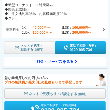
◆新型コロナウイルス対策済み
◆関東全域対応
◆ご注文成約率98% お客様満足度99%
◆クレ...
40,000
100,000
1K
円〜
1LDK
円〜
基本料金
150,000
200,000
2LDK
円〜
3LDK
円〜
電話で相談
ネットで見積・
（無料）
相談する
0120-905-734
（無料）
料金・サービスを見る
急な業者探し
お困りの方
で
へ
3
プロの相談員が最大
社の見積もりまで手配します
ネットで見積もり・相談をする
（無料）
電話で相談する（通話無料）