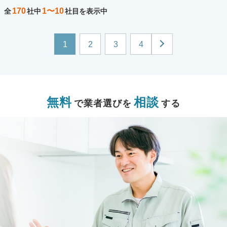
170
1〜10
全
社中
社目を表示中
1
2
3
4
無料
相談
で業者選びを
する