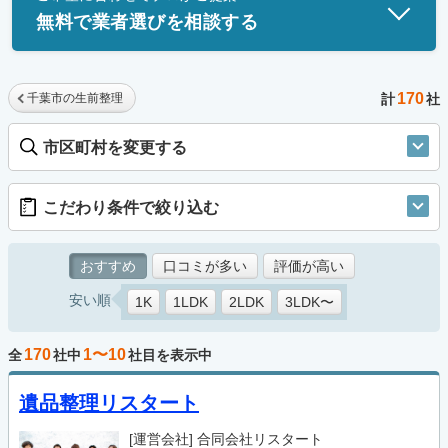
無料で業者選びを相談する
170
千葉市の生前整理
計
社
市区町村を変更する
こだわり条件で絞り込む
おすすめ
口コミが多い
評価が高い
安い順
1K
1LDK
2LDK
3LDK〜
170
1〜10
全
社中
社目を表示中
遺品整理リスタート
[運営会社]
合同会社リスタート