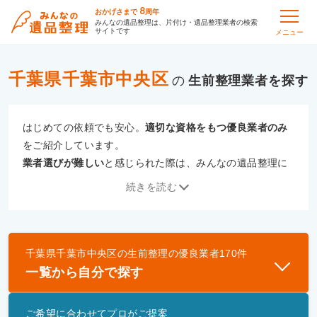
8
おかげさまで
周年
みんなの遺品整理は、片付け・遺品整理業者の検索
サイトです
メニュー
千葉県千葉市中央区
の
生前整理
はじめての依頼でも安心。
適切な資格をもつ優良業者のみ
をご紹介しています。
業者選びが難しい
と感じられた際は、みんなの遺品整理に
ご相談ください。
続きを読む
専門の相談員が、
あなたにぴったりな業者をご提案
いたし
ます。
千葉県千葉市中央区
の
生前整理
の優良業者
170
件
優良業者とは
一覧から自分で探す
一般財団法人遺品整理認定協会、および一般社団法
人事件現場特殊清掃センターと提携し、「遺品整理
ご希望に合わせてプロがご提案
士」資格を持つ事業者のみ掲載しています。