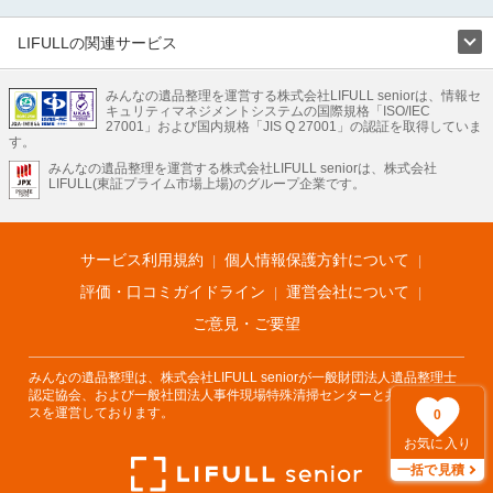
環境整理まで対応しています。千葉県千葉市中央区の生前整理の料金相場情報だ
けで業者を決められない場合は、不用品の買取や遺産・財産にかかわる相続相談
などのオプションサービスで絞り込み検索を利用してみましょう。
LIFULLの関連サービス
またお役立ち情報も豊富なので終活でエンディングノートの選び方や、整理整
LIFULLのサービス
頓・老前整理・生前整理のコツについてもチェックしてみてください。
みんなの遺品整理を運営する株式会社LIFULL seniorは、情報セ
不動産・住宅
引越し
老人ホーム
地方創生
ママの就労支援
キュリティマネジメントシステムの国際規格「ISO/IEC
不動産クラウドファンディング
遺品整理
老後の暮らし情報
27001」および国内規格「JIS Q 27001」の認証を取得していま
農業技術
す。
みんなの遺品整理を運営する株式会社LIFULL seniorは、株式会社
LIFULL HOME'Sのサービス
LIFULL(東証プライム市場上場)のグループ企業です。
不動産・住宅
マンション
一戸建て
注文住宅
リノベーション
不動産査定
マンション専門売却査定
不動産投資
アドバイザー
住まいの窓口
住宅ローン
住まいインデックス
プライスマップ
不動産アーカイブ
空き家バンク
家賃相場
不動産会社
まちむすび
サービス利用規約
個人情報保護方針について
不動産用語集
住まいのお役立ち情報
LIFULL HOME'S PRESS
DIY Mag
アプリ
不動産データ
不動産転職
評価・口コミガイドライン
運営会社について
ご意見・ご要望
みんなの遺品整理は、株式会社LIFULL seniorが一般財団法人遺品整理士
認定協会、および一般社団法人事件現場特殊清掃センターと共同でサービ
スを運営しております。
0
お気に入り
一括で見積