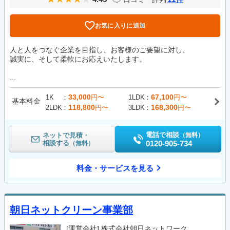
お気に入りに追加
人と人をつなぐ企業を目指し、お客様のご要望に対し、
誠実に、そして柔軟にお応えいたします。
...
33,000
67,100
1K
円〜
1LDK
円〜
基本料金
118,800
168,300
2LDK
円〜
3LDK
円〜
電話で相談
ネットで見積・
（無料）
相談する
0120-905-734
（無料）
料金・サービスを見る
朝日ネットクリーン事業部
[運営会社]
株式会社朝日ネットワーク