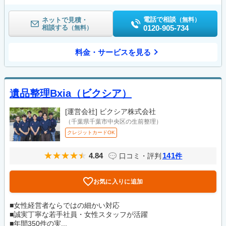
電話で相談
ネットで見積・
（無料）
相談する
0120-905-734
（無料）
料金・サービスを見る
遺品整理Bxia（ビクシア）
[運営会社]
ビクシア株式会社
（千葉県千葉市中央区の生前整理）
クレジットカードOK
4.84
141
口コミ・評判
件
お気に入りに追加
■女性経営者ならではの細かい対応
■誠実丁寧な若手社員・女性スタッフが活躍
■年間350件の実...