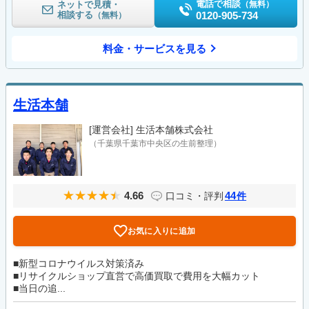
電話で相談
ネットで見積・
（無料）
相談する
0120-905-734
（無料）
料金・サービスを見る
生活本舗
[運営会社]
生活本舗株式会社
（千葉県千葉市中央区の生前整理）
4.66
44
口コミ・評判
件
お気に入りに追加
■新型コロナウイルス対策済み
■リサイクルショップ直営で高価買取で費用を大幅カット
■当日の追...