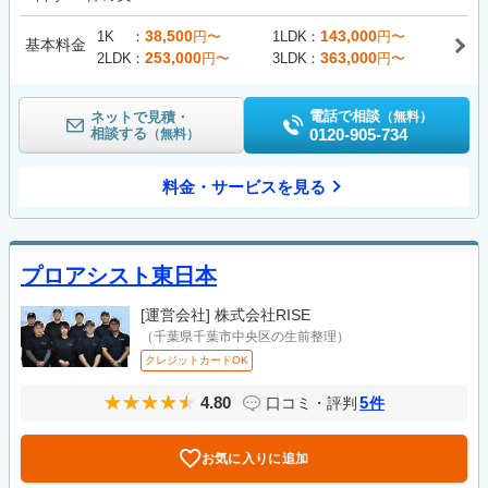
38,500
143,000
1K
円〜
1LDK
円〜
基本料金
253,000
363,000
2LDK
円〜
3LDK
円〜
電話で相談
ネットで見積・
（無料）
相談する
0120-905-734
（無料）
料金・サービスを見る
プロアシスト東日本
[運営会社]
株式会社RISE
（千葉県千葉市中央区の生前整理）
クレジットカードOK
4.80
5
口コミ・評判
件
お気に入りに追加