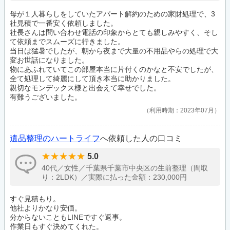
母が１人暮らしをしていたアパート解約のための家財処理で、3
社見積で一番安く依頼しました。
社長さんは問い合わせ電話の印象からとても親しみやすく、そし
て依頼までスムーズに行きました。
当日は猛暑でしたが、朝から夜まで大量の不用品やらの処理で大
変お世話になりました。
物にあふれていてこの部屋本当に片付くのかなと不安でしたが、
全て処理して綺麗にして頂き本当に助かりました。
親切なモンデックス様と出会えて幸せでした。
有難うございました。
利用時期：2023年07月
遺品整理のハートライフ
へ依頼した人の口コミ
5.0
40代／女性／千葉県千葉市中央区の生前整理（間取
り：2LDK）／実際に払った金額：230,000円
すぐ見積もり。
他社よりかなり安価。
分からないこともLINEですぐ返事。
作業日もすぐ決めてくれた。