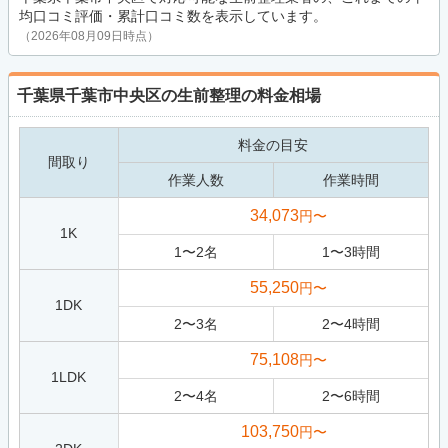
均口コミ評価・累計口コミ数を表示しています。
（2026年08月09日時点）
千葉県千葉市中央区の生前整理の料金相場
料金の目安
間取り
作業人数
作業時間
34,073
円〜
1K
1
〜
2
名
1
〜
3
時間
55,250
円〜
1DK
2
〜
3
名
2
〜
4
時間
75,108
円〜
1LDK
2
〜
4
名
2
〜
6
時間
103,750
円〜