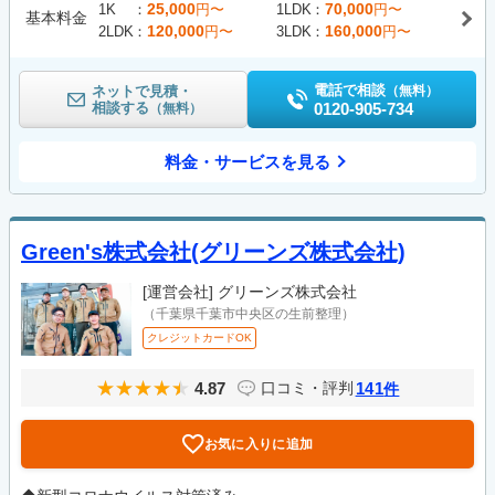
25,000
70,000
1K
円〜
1LDK
円〜
基本料金
120,000
160,000
2LDK
円〜
3LDK
円〜
電話で相談
ネットで見積・
（無料）
相談する
0120-905-734
（無料）
料金・サービスを見る
Green's株式会社(グリーンズ株式会社)
[運営会社]
グリーンズ株式会社
（千葉県千葉市中央区の生前整理）
クレジットカードOK
4.87
141
口コミ・評判
件
お気に入りに追加