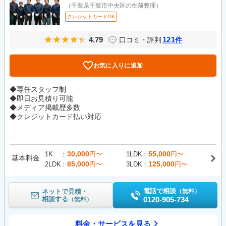
（千葉県千葉市中央区の生前整理）
クレジットカードOK
4.79
121
口コミ・評判
件
お気に入りに追加
◆専任スタッフ制
◆即日お見積り可能
◆メディア掲載歴多数
◆クレジットカード払い対応
...
30,000
55,000
1K
円〜
1LDK
円〜
基本料金
85,000
125,000
2LDK
円〜
3LDK
円〜
電話で相談
ネットで見積・
（無料）
相談する
0120-905-734
（無料）
料金・サービスを見る