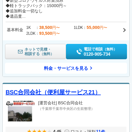
◆新型コロナウイルス対策済み
◆軽トラックパック：15000円～
◆追加料金一切なし
◆遺品査...
38,500
55,000
1K
円〜
1LDK
円〜
基本料金
93,500
2LDK
円〜
電話で相談
ネットで見積・
（無料）
相談する
0120-905-734
（無料）
料金・サービスを見る
BSC合同会社（便利屋サービス21）
[運営会社]
BSC合同会社
（千葉県千葉市中央区の生前整理）
4.45
11
口コミ・評判
件