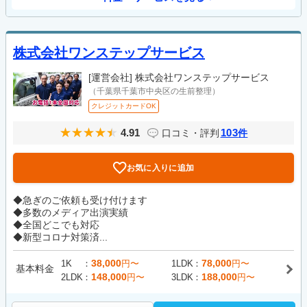
株式会社ワンステップサービス
[運営会社]
株式会社ワンステップサービス
（千葉県千葉市中央区の生前整理）
クレジットカードOK
4.91
103
口コミ・評判
件
お気に入りに追加
◆急ぎのご依頼も受け付けます
◆多数のメディア出演実績
◆全国どこでも対応
◆新型コロナ対策済...
38,000
78,000
1K
円〜
1LDK
円〜
基本料金
148,000
188,000
2LDK
円〜
3LDK
円〜