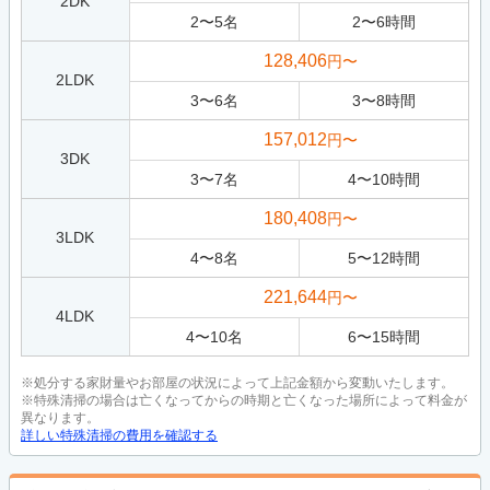
2DK
2
〜
5
名
2
〜
6
時間
128,406
円〜
2LDK
3
〜
6
名
3
〜
8
時間
157,012
円〜
3DK
3
〜
7
名
4
〜
10
時間
180,408
円〜
3LDK
4
〜
8
名
5
〜
12
時間
221,644
円〜
4LDK
4
〜
10
名
6
〜
15
時間
※処分する家財量やお部屋の状況によって上記金額から変動いたします。
※特殊清掃の場合は亡くなってからの時期と亡くなった場所によって料金が
異なります。
詳しい特殊清掃の費用を確認する