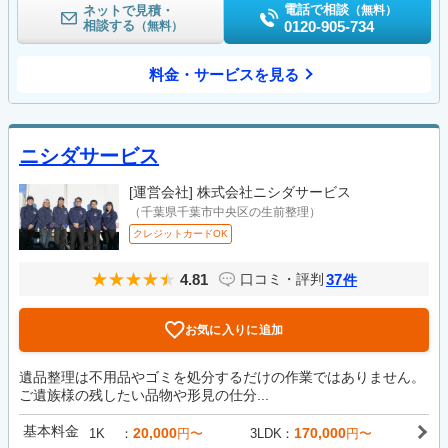
電話で相談
ネットで見積・
（無料）
相談する
0120-905-734
（無料）
料金・サービスを見る
ニシダサービス
[運営会社]
株式会社ニシダサービス
（千葉県千葉市中央区の生前整理）
クレジットカードOK
4.81
37
口コミ・評判
件
お気に入りに追加
遺品整理は不用品やゴミを処分するだけの作業ではありません。
ご遺族様の残したい品物や形見の仕分...
基本料金
20,000
170,000
1K
円〜
3LDK
円〜