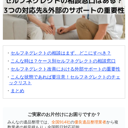
セルフネグレクトの相談はまず、どこにすべき？
こんな時は？ケース別セルフネグレクトの相談窓口
セルフネグレクト改善における外部サポートの重要性
こんな状態であれば要注意！セルフネグレクトのチェ
ックリスト
まとめ
ご実家のお片付けにお困りですか？
みんなの遺品整理では、
全国914社
の
優良遺品整理業者
から複
数業者の相見積もり・全国即日対応可能