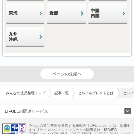
中国
東海
近畿
四国
九州
沖縄
ページの先頭へ
みんなの遺品整理トップ
記事一覧
セルフネグレクトとは
セルフ
LIFULLの関連サービス
LIFULLのサービス
みんなの遺品整理を運営する株式会社LIFULL seniorは、情報セ
不動産・住宅
引越し
老人ホーム
地方創生
ママの就労支援
キュリティマネジメントシステムの国際規格「ISO/IEC
不動産クラウドファンディング
遺品整理
老後の暮らし情報
27001」および国内規格「JIS Q 27001」の認証を取得していま