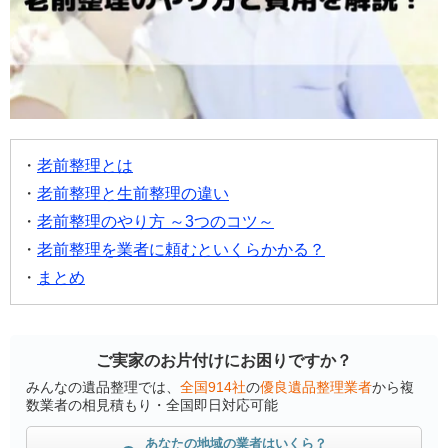
老前整理とは
老前整理と生前整理の違い
老前整理のやり方 ～3つのコツ～
老前整理を業者に頼むといくらかかる？
まとめ
ご実家のお片付けにお困りですか？
みんなの遺品整理では、
全国914社
の
優良遺品整理業者
から複
数業者の相見積もり・全国即日対応可能
あなたの地域の業者はいくら？