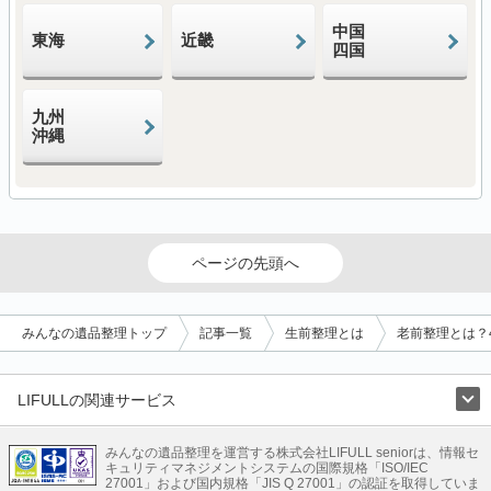
中国
東海
近畿
四国
九州
沖縄
ページの先頭へ
みんなの遺品整理トップ
記事一覧
生前整理とは
老前整理とは？
LIFULLの関連サービス
LIFULLのサービス
みんなの遺品整理を運営する株式会社LIFULL seniorは、情報セ
不動産・住宅
引越し
老人ホーム
地方創生
ママの就労支援
キュリティマネジメントシステムの国際規格「ISO/IEC
不動産クラウドファンディング
遺品整理
老後の暮らし情報
27001」および国内規格「JIS Q 27001」の認証を取得していま