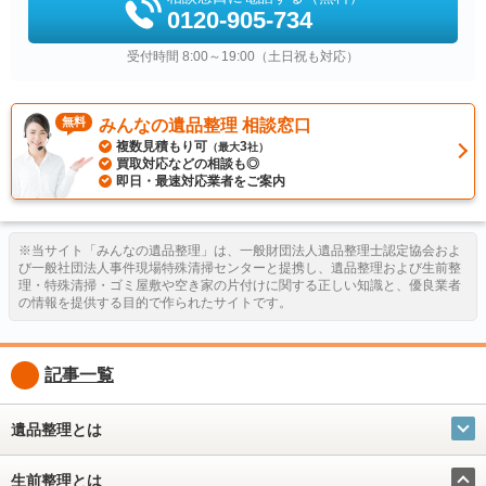
0120-905-734
受付時間 8:00～19:00（土日祝も対応）
無料
みんなの遺品整理 相談窓口
複数見積もり可
3
（最大
社）
買取対応などの相談も◎
即日・最速対応業者をご案内
※当サイト「みんなの遺品整理」は、一般財団法人遺品整理士認定協会およ
び一般社団法人事件現場特殊清掃センターと提携し、遺品整理および生前整
理・特殊清掃・ゴミ屋敷や空き家の片付けに関する正しい知識と、優良業者
の情報を提供する目的で作られたサイトです。
記事一覧
遺品整理とは
生前整理とは