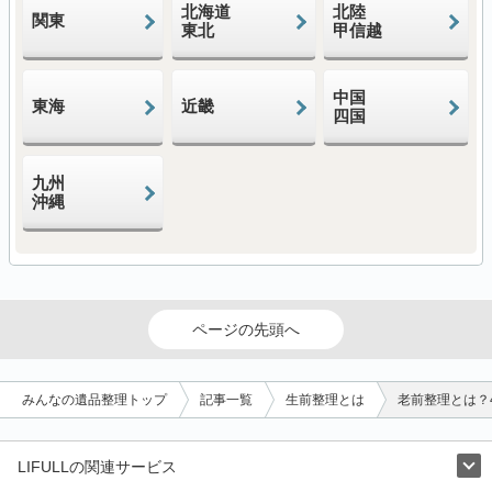
北海道
北陸
関東
東北
甲信越
中国
東海
近畿
四国
九州
沖縄
ページの先頭へ
みんなの遺品整理トップ
記事一覧
生前整理とは
老前整理とは？
LIFULLの関連サービス