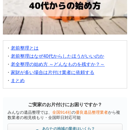
老前整理とは
老前整理はなぜ40代からしたほうがいいのか
老全整理の始め方 ～どんなものを残すか？～
家財が多い場合は片付け業者に依頼する
まとめ
ご実家のお片付けにお困りですか？
みんなの遺品整理では、
全国914社
の
優良遺品整理業者
から複
数業者の相見積もり・全国即日対応可能
あなたの地域の業者はいくら？