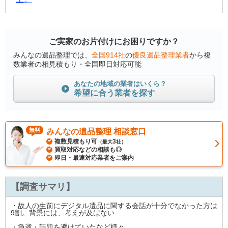
ご実家のお片付けにお困りですか？
みんなの遺品整理では、
全国914社
の
優良遺品整理業者
から複
数業者の相見積もり・全国即日対応可能
あなたの地域の業者はいくら？
希望に合う業者を探す
無料
みんなの遺品整理 相談窓口
複数見積もり可
3
（最大
社）
買取対応などの相談も◎
即日・最速対応業者をご案内
【調査サマリ】
・故人の生前にデジタル遺品に関する会話が十分でなかった方は
9割。背景には、考えが及ばない
・急逝・話題を避けていたなど様々。