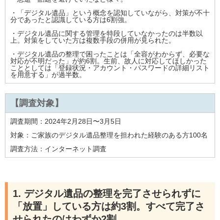
・「デジタル遺品」という概念を認知していながら、対策が不十
分であったと認識している方は6割強。
・デジタル遺品に関する管理を特段していなかったのは半数以
上。対策をしていた方は複数手段の併用が見られた。
・デジタル遺品の整理で困ったことは「全容がわからず、必要な
対応が不明だった」が約6割。生前、故人に対応してほしかった
こととしては「登録状況・アカウント・パスワードの詳細リスト
を用意する」が過半数。
【調査対象】
調査期間：2024年2月28日〜3月5日
対象：ご家族のデジタル遺品整理を担われた経験のある方100名
調査方法：インターネット調査
1. デジタル遺品の整理を完了させられずに
「放置」している方は約3割。すべて完了さ
せられたのはわずか2割。