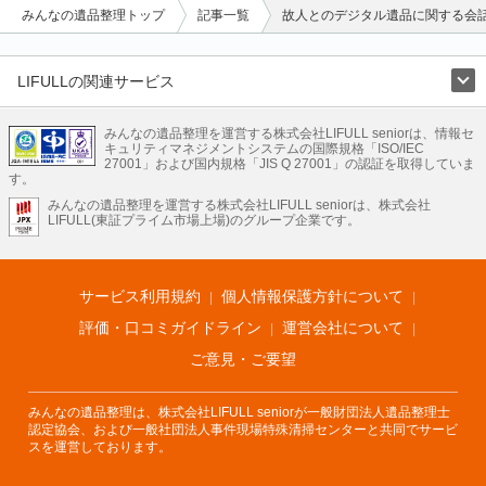
みんなの遺品整理トップ
記事一覧
故人とのデジタル遺品に関する会話
LIFULLの関連サービス
LIFULLのサービス
みんなの遺品整理を運営する株式会社LIFULL seniorは、情報セ
不動産・住宅
引越し
老人ホーム
地方創生
ママの就労支援
キュリティマネジメントシステムの国際規格「ISO/IEC
不動産クラウドファンディング
遺品整理
老後の暮らし情報
27001」および国内規格「JIS Q 27001」の認証を取得していま
農業技術
す。
みんなの遺品整理を運営する株式会社LIFULL seniorは、株式会社
LIFULL HOME'Sのサービス
LIFULL(東証プライム市場上場)のグループ企業です。
不動産・住宅
マンション
一戸建て
注文住宅
リノベーション
不動産査定
マンション専門売却査定
不動産投資
アドバイザー
住まいの窓口
住宅ローン
住まいインデックス
プライスマップ
不動産アーカイブ
空き家バンク
家賃相場
不動産会社
まちむすび
サービス利用規約
個人情報保護方針について
不動産用語集
住まいのお役立ち情報
LIFULL HOME'S PRESS
DIY Mag
アプリ
不動産データ
不動産転職
評価・口コミガイドライン
運営会社について
ご意見・ご要望
みんなの遺品整理は、株式会社LIFULL seniorが一般財団法人遺品整理士
認定協会、および一般社団法人事件現場特殊清掃センターと共同でサービ
スを運営しております。