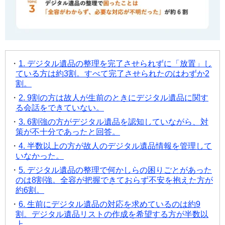
1. デジタル遺品の整理を完了させられずに「放置」し
ている方は約3割。すべて完了させられたのはわずか2
割。
2. 9割の方は故人が生前のときにデジタル遺品に関す
る会話をできていない。
3. 6割強の方がデジタル遺品を認知していながら、対
策が不十分であったと回答。
4. 半数以上の方が故人のデジタル遺品情報を管理して
いなかった。
5. デジタル遺品の整理で何かしらの困りごとがあった
のは8割強。全容が把握できておらず不安を抱えた方が
約6割。
6. 生前にデジタル遺品の対応を求めているのは約9
割。デジタル遺品リストの作成を希望する方が半数以
上。