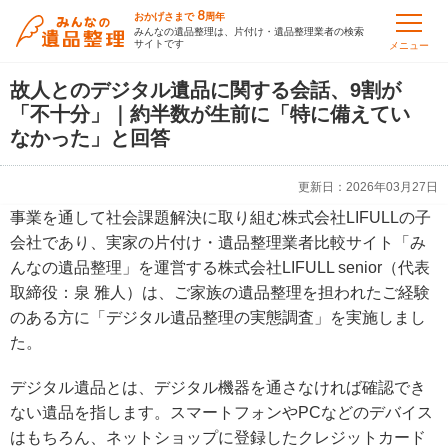
8
おかげさまで
周年
みんなの遺品整理は、片付け・遺品整理業者の検索
サイトです
メニュー
故人とのデジタル遺品に関する会話、9割が
「不十分」｜約半数が生前に「特に備えてい
なかった」と回答
更新日：
2026年03月27日
事業を通して社会課題解決に取り組む株式会社LIFULLの子
会社であり、実家の片付け・遺品整理業者比較サイト「み
んなの遺品整理」を運営する株式会社LIFULL senior（代表
取締役：泉 雅人）は、ご家族の遺品整理を担われたご経験
のある方に「デジタル遺品整理の実態調査」を実施しまし
た。
デジタル遺品とは、デジタル機器を通さなければ確認でき
ない遺品を指します。スマートフォンやPCなどのデバイス
はもちろん、ネットショップに登録したクレジットカード