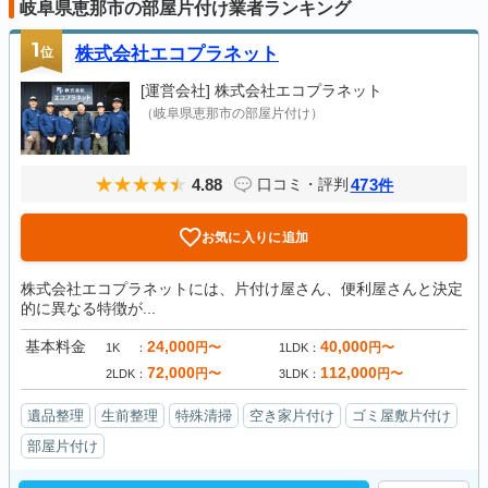
岐阜県恵那市の部屋片付け業者ランキング
1
位
株式会社エコプラネット
[運営会社]
株式会社エコプラネット
（岐阜県恵那市の部屋片付け）
4.88
473
口コミ・評判
件
お気に入りに追加
株式会社エコプラネットには、片付け屋さん、便利屋さんと決定
的に異なる特徴が...
基本料金
24,000
40,000
円〜
円〜
1K
1LDK
72,000
112,000
円〜
円〜
2LDK
3LDK
遺品整理
生前整理
特殊清掃
空き家片付け
ゴミ屋敷片付け
部屋片付け