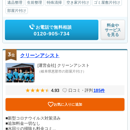
遺品整理
生前整理
特殊清掃
空き家片付け
ゴミ屋敷片付け
部屋片付け
料金や
お電話で無料相談
サービス
0120-905-734
を見る
3
位
クリーンアシスト
[運営会社]
クリーンアシスト
（岐阜県恵那市の部屋片付け）
4.93
185
口コミ・評判
件
お気に入りに追加
■新型コロナウイルス対策済み
■追加料金一切なし
■水回りの掃除も料金コミ...