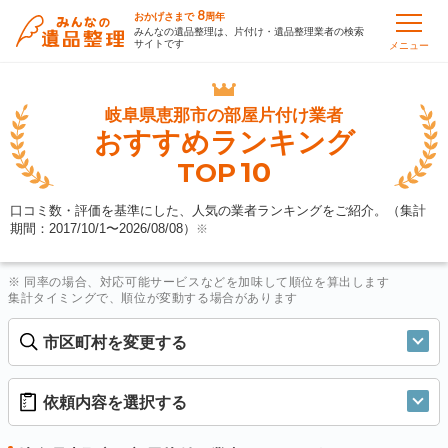
8
おかげさまで
周年
みんなの遺品整理は、片付け・遺品整理業者の検索
サイトです
メニュー
岐阜県恵那市の
部屋片付け業者
おすすめランキング
10
TOP
口コミ数・評価を基準にした、人気の業者ランキングをご紹介。（集計
期間：2017/10/1〜
2026/08/08
）
※
※ 同率の場合、対応可能サービスなどを加味して順位を算出します
集計タイミングで、順位が変動する場合があります
市区町村を変更する
依頼内容を選択する