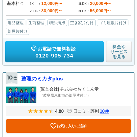
基本料金
12,000
20,000
円〜
円〜
1K
1LDK
36,000
56,000
円〜
円〜
2LDK
3LDK
遺品整理
生前整理
特殊清掃
空き家片付け
ゴミ屋敷片付け
部屋片付け
料金や
お電話で無料相談
サービス
0120-905-734
を見る
10
位
整理のミカタplus
[運営会社]
株式会社おくしん堂
（岐阜県恵那市の部屋片付け）
4.80
10
口コミ・評判
件
お気に入りに追加