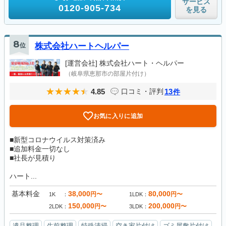
サービス
0120-905-734
を見る
8
位
株式会社ハートヘルパー
[運営会社]
株式会社ハート・ヘルパー
（岐阜県恵那市の部屋片付け）
4.85
13
口コミ・評判
件
お気に入りに追加
■新型コロナウイルス対策済み
■追加料金一切なし
■社長が見積り
ハート...
基本料金
38,000
80,000
円〜
円〜
1K
1LDK
150,000
200,000
円〜
円〜
2LDK
3LDK
遺品整理
生前整理
特殊清掃
空き家片付け
ゴミ屋敷片付け