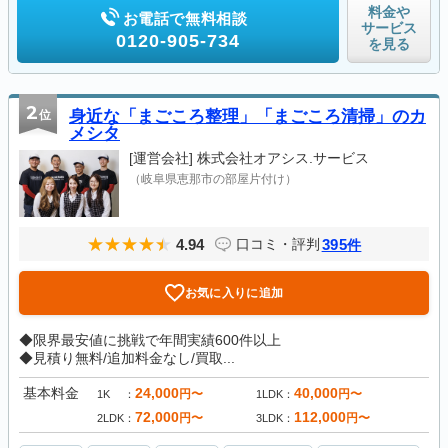
料金や
お電話で無料相談
サービス
0120-905-734
を見る
2
位
身近な「まごころ整理」「まごころ清掃」のカ
メシタ
[運営会社]
株式会社オアシス.サービス
（岐阜県恵那市の部屋片付け）
4.94
395
口コミ・評判
件
お気に入りに追加
◆限界最安値に挑戦で年間実績600件以上
◆見積り無料/追加料金なし/買取...
基本料金
24,000
40,000
円〜
円〜
1K
1LDK
72,000
112,000
円〜
円〜
2LDK
3LDK