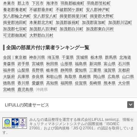
本巣市
郡上市
下呂市
海津市
羽島郡岐南町
羽島郡笠松町
養老郡養老町
不破郡垂井町
不破郡関ケ原町
安八郡神戸町
安八郡輪之内町
安八郡安八町
揖斐郡揖斐川町
揖斐郡大野町
揖斐郡池田町
本巣郡北方町
加茂郡坂祝町
加茂郡富加町
加茂郡川辺町
加茂郡七宗町
加茂郡八百津町
加茂郡白川町
加茂郡東白川村
可児郡御嵩町
大野郡白川村
全国の部屋片付け業者ランキング一覧
全国
東京都
神奈川県
埼玉県
千葉県
茨城県
栃木県
群馬県
北海道
青森県
岩手県
宮城県
秋田県
山形県
福島県
新潟県
富山県
石川県
福井県
山梨県
長野県
岐阜県
静岡県
愛知県
三重県
滋賀県
京都府
大阪府
兵庫県
奈良県
和歌山県
鳥取県
島根県
岡山県
広島県
山口県
徳島県
香川県
愛媛県
高知県
福岡県
佐賀県
長崎県
熊本県
大分県
宮崎県
鹿児島県
沖縄県
LIFULLの関連サービス
LIFULLのサービス
みんなの遺品整理を運営する株式会社LIFULL seniorは、情報セ
不動産・住宅
引越し
老人ホーム
地方創生
ママの就労支援
キュリティマネジメントシステムの国際規格「ISO/IEC
不動産クラウドファンディング
遺品整理
老後の暮らし情報
27001」および国内規格「JIS Q 27001」の認証を取得していま
農業技術
す。