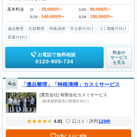
基本料金
35,000
90,000
円〜
円〜
1K
1LDK
140,000
190,000
円〜
円〜
2LDK
3LDK
遺品整理
生前整理
特殊清掃
空き家片付け
ゴミ屋敷片付け
部屋片付け
料金や
お電話で無料相談
サービス
0120-905-734
を見る
4
位
「遺品整理」「特殊清掃」カスミサービス
[運営会社]
有限会社カスミサービス
（岐阜県恵那市の部屋片付け）
4.91
129
口コミ・評判
件
お気に入りに追加