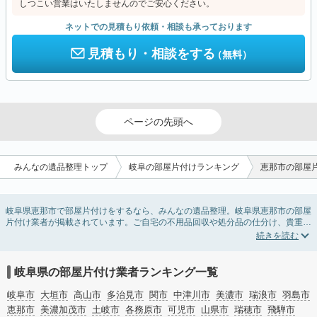
しつこい営業はいたしませんのでご安心ください。
ネットでの見積もり依頼・相談も承っております
見積もり・相談をする
（無料）
ページの先頭へ
みんなの遺品整理トップ
岐阜の部屋片付けランキング
恵那市の部屋
岐阜県恵那市で部屋片付けをするなら、みんなの遺品整理。岐阜県恵那市の部屋
片付け業者が掲載されています。ご自宅の不用品回収や処分品の仕分け、貴重品
の捜索などの依頼ができます。岐阜県恵那市の部屋片付けの料金相場情報だけで
業者を決められない場合は、不用品の買取、ハウスクリーニング、女性スタッフ
対応など、希望のオプションサービスで絞り込み条件を利用し検索してみましょ
う。部屋片付けはいつか着手しようと思っていると、ついつい後回しになってし
岐阜県の部屋片付け業者ランキング一覧
まいますが、不用品だと思っていたものに思わぬ買取額が付いていることもあり
ます。
岐阜市
大垣市
高山市
多治見市
関市
中津川市
美濃市
瑞浪市
羽島市
ご自分で無理なくできる片付け方法やご実家の片付けノウハウもお届けしていま
恵那市
美濃加茂市
土岐市
各務原市
可児市
山県市
瑞穂市
飛騨市
すので、ぜひあわせてご覧ください。