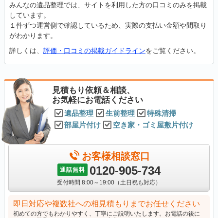
みんなの遺品整理では、サイトを利用した方の口コミのみを掲載
しています。
１件ずつ運営側で確認しているため、実際の支払い金額や間取り
がわかります。
詳しくは、
評価・口コミの掲載ガイドライン
をご覧ください。
見積もり依頼＆相談、
お気軽にお電話ください
遺品整理
生前整理
特殊清掃
部屋片付け
空き家・ゴミ屋敷片付け
お客様相談窓口
0120-905-734
通話無料
受付時間 8:00～19:00（土日祝も対応）
即日対応や複数社への相見積もりまでお任せください
初めての方でもわかりやすく、丁寧にご説明いたします。お電話の後に