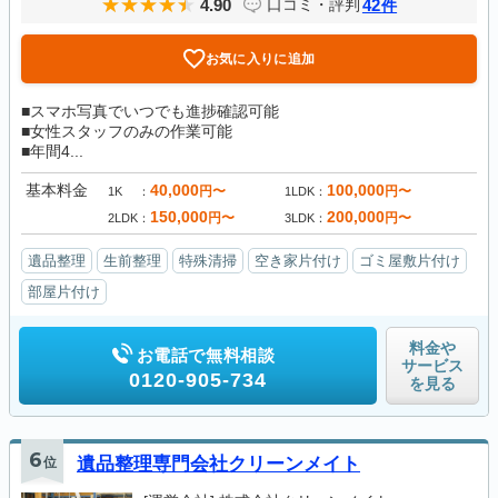
4.90
42
口コミ・評判
件
お気に入りに追加
■スマホ写真でいつでも進捗確認可能
■女性スタッフのみの作業可能
■年間4...
基本料金
40,000
100,000
円〜
円〜
1K
1LDK
150,000
200,000
円〜
円〜
2LDK
3LDK
遺品整理
生前整理
特殊清掃
空き家片付け
ゴミ屋敷片付け
部屋片付け
料金や
お電話で無料相談
サービス
0120-905-734
を見る
6
位
遺品整理専門会社クリーンメイト