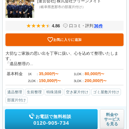
[運営会社]
株式会社クリーンメイト
（岐阜県恵那市の部屋片付け）
4.86
36
口コミ・評判
件
お気に入りに追加
大切なご家族の思い出を丁寧に扱い、心を込めて整理いたしま
す。
「遺品整理の...
基本料金
35,000
80,000
円〜
円〜
1K
1LDK
150,000
200,000
円〜
円〜
2LDK
3LDK
遺品整理
生前整理
特殊清掃
空き家片付け
ゴミ屋敷片付け
部屋片付け
料金や
お電話で無料相談
サービス
0120-905-734
を見る