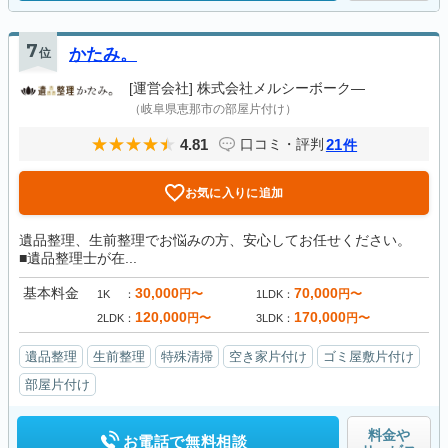
7
位
かたみ。
[運営会社]
株式会社メルシーボーク―
（岐阜県恵那市の部屋片付け）
4.81
21
口コミ・評判
件
お気に入りに追加
遺品整理、生前整理でお悩みの方、安心してお任せください。
■遺品整理士が在...
基本料金
30,000
70,000
円〜
円〜
1K
1LDK
120,000
170,000
円〜
円〜
2LDK
3LDK
遺品整理
生前整理
特殊清掃
空き家片付け
ゴミ屋敷片付け
部屋片付け
料金や
お電話で無料相談