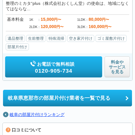
整理のミカタ⁺plus（株式会社おくしん堂）の使命は、地域になく
てはならな...
基本料金
15,000
80,000
円〜
円〜
1K
1LDK
120,000
160,000
円〜
円〜
2LDK
3LDK
遺品整理
生前整理
特殊清掃
空き家片付け
ゴミ屋敷片付け
部屋片付け
料金や
お電話で無料相談
サービス
0120-905-734
を見る
岐阜県恵那市の
部屋片付け業者を一覧で見る
岐阜の部屋片付けランキング
口コミについて