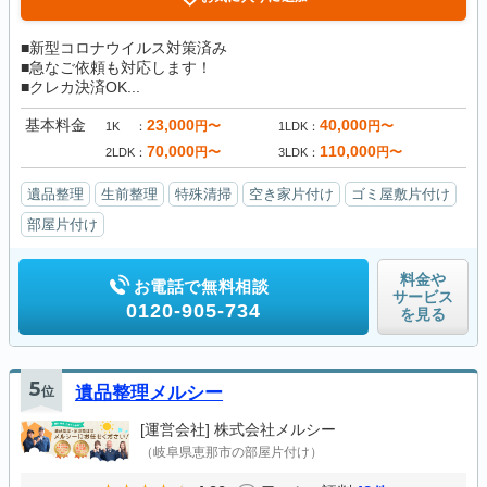
■新型コロナウイルス対策済み
■急なご依頼も対応します！
■クレカ決済OK...
基本料金
23,000
40,000
円〜
円〜
1K
1LDK
70,000
110,000
円〜
円〜
2LDK
3LDK
遺品整理
生前整理
特殊清掃
空き家片付け
ゴミ屋敷片付け
部屋片付け
料金や
お電話で無料相談
サービス
0120-905-734
を見る
5
位
遺品整理メルシー
[運営会社]
株式会社メルシー
（岐阜県恵那市の部屋片付け）