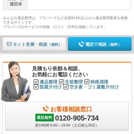
属団体
みんなの遺品整理は、プラバーズなど全国914社以上から遺品整理業者を検索
できるサイトです。
プラバーズのサービスや特徴、口コミ・評判を掲載しています。
ネット見積
電話で相談
（無料）
（無料）
見積もり依頼＆相談、
お気軽にお電話ください
遺品整理
生前整理
特殊清掃
部屋片付け
空き家・ゴミ屋敷片付け
お客様相談窓口
0120-905-734
通話無料
受付時間 8:00～19:00（土日祝も対応）