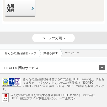
九州
沖縄
ページの先頭へ
みんなの遺品整理トップ
業者を探す
プラバーズ
LIFULLの関連サービス
LIFULLのサービス
みんなの遺品整理を運営する株式会社LIFULL seniorは、情報セ
不動産・住宅
引越し
老人ホーム
地方創生
ママの就労支援
キュリティマネジメントシステムの国際規格「ISO/IEC
不動産クラウドファンディング
遺品整理
老後の暮らし情報
27001」および国内規格「JIS Q 27001」の認証を取得していま
農業技術
す。
みんなの遺品整理を運営する株式会社LIFULL seniorは、株式会社
LIFULL HOME'Sのサービス
LIFULL(東証プライム市場上場)のグループ企業です。
不動産・住宅
マンション
一戸建て
注文住宅
リノベーション
不動産査定
マンション専門売却査定
不動産投資
アドバイザー