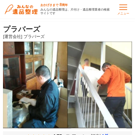
8
おかげさまで
周年
みんなの遺品整理は、片付け・遺品整理業者の検索
サイトです
メニュー
プラバーズ
[運営会社] プラバーズ