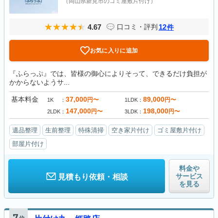
（岡山県新見市のゴミ屋敷片付け）
4.67
12
口コミ・評判
件
お気に入りに追加
『ふらっぷ』では、皆様の御心によりそって、できるだけ負担が
かからないようサ...
基本料金
37,000
89,000
円〜
円〜
1K
1LDK
147,000
198,000
円〜
円〜
2LDK
3LDK
遺品整理
生前整理
特殊清掃
空き家片付け
ゴミ屋敷片付け
部屋片付け
料金や
サービス
見積もり依頼・相談
を見る
7