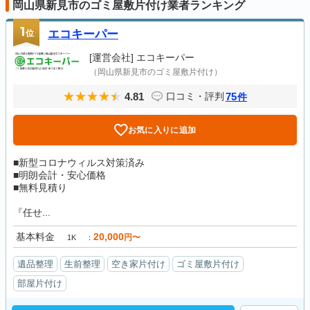
岡山県新見市のゴミ屋敷片付け業者ランキング
1
位
エコキーパー
[運営会社]
エコキーパー
（岡山県新見市のゴミ屋敷片付け）
4.81
75
口コミ・評判
件
お気に入りに追加
■新型コロナウィルス対策済み
■明朗会計・安心価格
■無料見積り
『任せ...
基本料金
20,000
円〜
1K
遺品整理
生前整理
空き家片付け
ゴミ屋敷片付け
部屋片付け