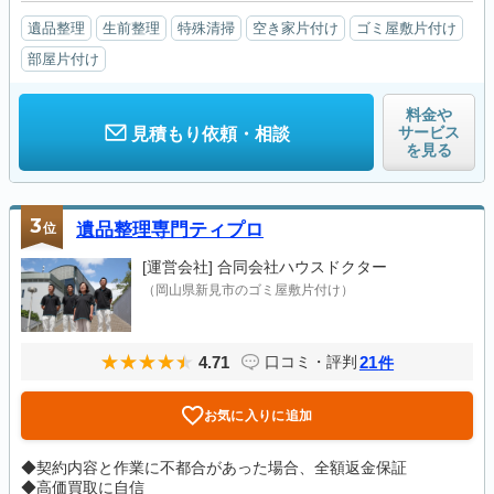
遺品整理
生前整理
特殊清掃
空き家片付け
ゴミ屋敷片付け
部屋片付け
料金や
サービス
見積もり依頼・相談
を見る
3
位
遺品整理専門ティプロ
[運営会社]
合同会社ハウスドクター
（岡山県新見市のゴミ屋敷片付け）
4.71
21
口コミ・評判
件
お気に入りに追加
◆契約内容と作業に不都合があった場合、全額返金保証
◆高価買取に自信