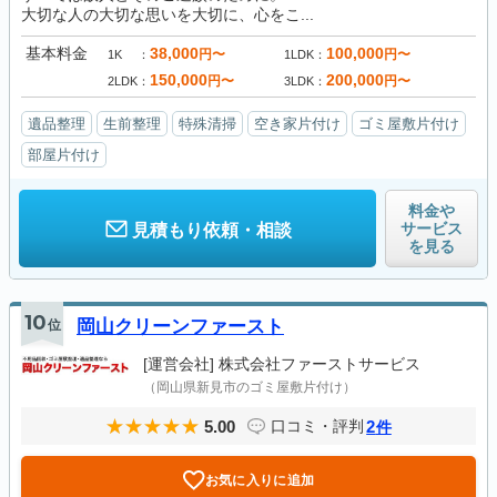
大切な人の大切な思いを大切に、心をこ...
基本料金
38,000
100,000
円〜
円〜
1K
1LDK
150,000
200,000
円〜
円〜
2LDK
3LDK
遺品整理
生前整理
特殊清掃
空き家片付け
ゴミ屋敷片付け
部屋片付け
料金や
サービス
見積もり依頼・相談
を見る
10
位
岡山クリーンファースト
[運営会社]
株式会社ファーストサービス
（岡山県新見市のゴミ屋敷片付け）
5.00
2
口コミ・評判
件
お気に入りに追加