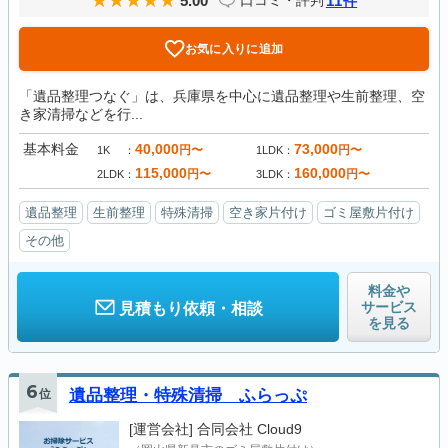
5.00
11
口コミ・評判
件
お気に入りに追加
「遺品整理つなぐ」は、兵庫県を中心に遺品整理や生前整理、空
き家清掃などを行...
基本料金
40,000
73,000
円〜
円〜
1K
1LDK
115,000
160,000
円〜
円〜
2LDK
3LDK
遺品整理
生前整理
特殊清掃
空き家片付け
ゴミ屋敷片付け
その他
料金や
サービス
見積もり依頼・相談
を見る
6
位
遺品整理・特殊清掃 ふらっぷ
[運営会社]
合同会社 Cloud9