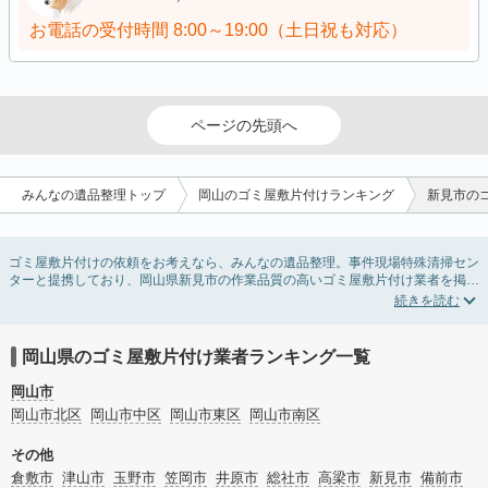
お電話の受付時間
8:00～19:00（土日祝も対応）
ページの先頭へ
みんなの遺品整理トップ
岡山のゴミ屋敷片付けランキング
新見市の
ゴミ屋敷片付けの依頼をお考えなら、みんなの遺品整理。事件現場特殊清掃セン
ターと提携しており、岡山県新見市の作業品質の高いゴミ屋敷片付け業者を掲載
しています。汚部屋の片付けに伴う不用品の処分・回収・引き取りから、外虫の
発生や孤独死の現場まで対応しています。岡山県新見市のゴミ屋敷片付けの料金
相場情報だけで業者を決められない場合は不用品の買取や消臭脱臭など絞り込み
条件を利用し検索してみましょう。ゴミ屋敷になってしまう方は高齢で体力的に
岡山県のゴミ屋敷片付け業者ランキング一覧
掃除するのが難しい、認知症やセルフネグレクトになってしまう、精神的なスト
レスなど様々な原因があります。
岡山市
またお役立ち情報も豊富なので、部屋を埋めつくす大量のゴミを自力で片付ける
岡山市北区
岡山市中区
岡山市東区
岡山市南区
方法についてもチェックしてみてください。
その他
倉敷市
津山市
玉野市
笠岡市
井原市
総社市
高梁市
新見市
備前市