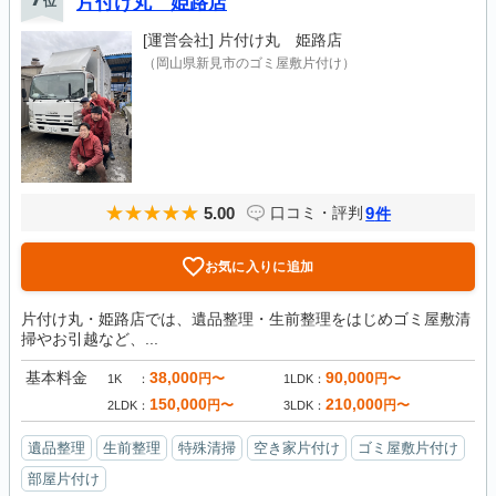
位
片付け丸 姫路店
[運営会社]
片付け丸 姫路店
（岡山県新見市のゴミ屋敷片付け）
5.00
9
口コミ・評判
件
お気に入りに追加
片付け丸・姫路店では、遺品整理・生前整理をはじめゴミ屋敷清
掃やお引越など、...
基本料金
38,000
90,000
円〜
円〜
1K
1LDK
150,000
210,000
円〜
円〜
2LDK
3LDK
遺品整理
生前整理
特殊清掃
空き家片付け
ゴミ屋敷片付け
部屋片付け