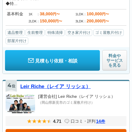
◆特...
基本料金
38,000
100,000
円〜
円〜
1K
1LDK
150,000
200,000
円〜
円〜
2LDK
3LDK
遺品整理
生前整理
特殊清掃
空き家片付け
ゴミ屋敷片付け
部屋片付け
料金や
サービス
見積もり依頼・相談
を見る
4
位
Leir Riche（レイア リッシェ）
[運営会社]
Leir Riche（レイア リッシェ）
（岡山県新見市のゴミ屋敷片付け）
4.71
14
口コミ・評判
件