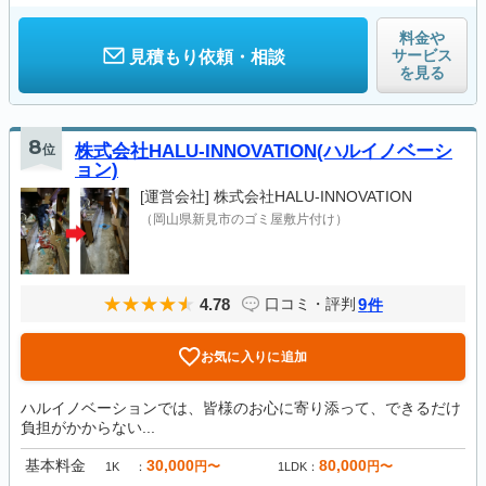
料金や
サービス
見積もり依頼・相談
を見る
8
位
株式会社HALU-INNOVATION(ハルイノベーシ
ョン)
[運営会社]
株式会社HALU-INNOVATION
（岡山県新見市のゴミ屋敷片付け）
4.78
9
口コミ・評判
件
お気に入りに追加
ハルイノベーションでは、皆様のお心に寄り添って、できるだけ
負担がかからない...
基本料金
30,000
80,000
円〜
円〜
1K
1LDK