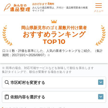
8
おかげさまで
周年
みんなの遺品整理は、片付け・遺品整理業者の検索
サイトです
メニュー
岡山県新見市の
ゴミ屋敷片付け業者
おすすめランキング
10
TOP
口コミ数・評価を基準にした、人気の業者ランキングをご紹介。（集計
期間：2017/10/1〜
2026/08/07
）
※
※ 同率の場合、対応可能サービスなどを加味して順位を算出します
集計タイミングで、順位が変動する場合があります
市区町村を変更する
依頼内容を選択する