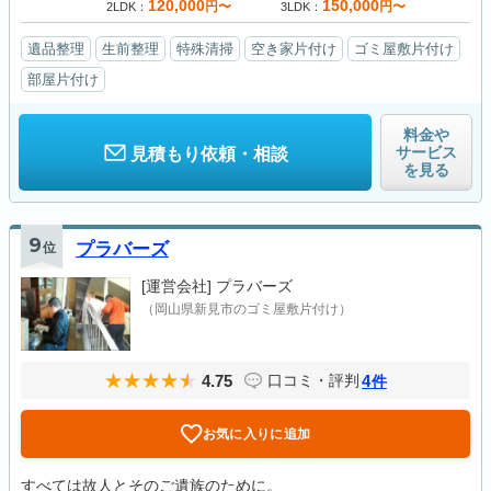
120,000
150,000
円〜
円〜
2LDK
3LDK
遺品整理
生前整理
特殊清掃
空き家片付け
ゴミ屋敷片付け
部屋片付け
料金や
サービス
見積もり依頼・相談
を見る
9
位
プラバーズ
[運営会社]
プラバーズ
（岡山県新見市のゴミ屋敷片付け）
4.75
4
口コミ・評判
件
お気に入りに追加
すべては故人とそのご遺族のために。