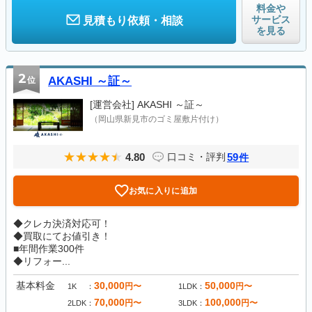
料金や
サービス
見積もり依頼・相談
を見る
2
位
AKASHI ～証～
[運営会社]
AKASHI ～証～
（岡山県新見市のゴミ屋敷片付け）
4.80
59
口コミ・評判
件
お気に入りに追加
◆クレカ決済対応可！
◆買取にてお値引き！
■年間作業300件
◆リフォー...
基本料金
30,000
50,000
円〜
円〜
1K
1LDK
70,000
100,000
円〜
円〜
2LDK
3LDK