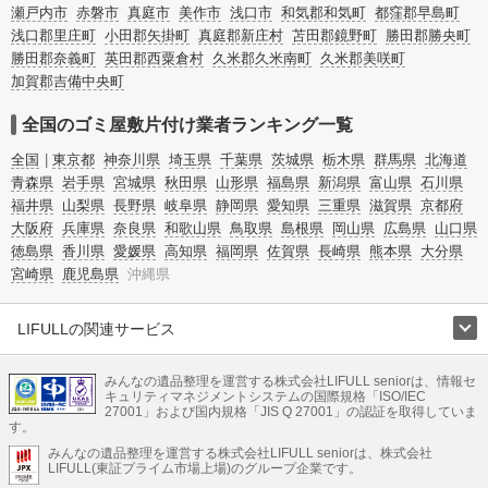
瀬戸内市
赤磐市
真庭市
美作市
浅口市
和気郡和気町
都窪郡早島町
浅口郡里庄町
小田郡矢掛町
真庭郡新庄村
苫田郡鏡野町
勝田郡勝央町
勝田郡奈義町
英田郡西粟倉村
久米郡久米南町
久米郡美咲町
加賀郡吉備中央町
全国のゴミ屋敷片付け業者ランキング一覧
全国
東京都
神奈川県
埼玉県
千葉県
茨城県
栃木県
群馬県
北海道
青森県
岩手県
宮城県
秋田県
山形県
福島県
新潟県
富山県
石川県
福井県
山梨県
長野県
岐阜県
静岡県
愛知県
三重県
滋賀県
京都府
大阪府
兵庫県
奈良県
和歌山県
鳥取県
島根県
岡山県
広島県
山口県
徳島県
香川県
愛媛県
高知県
福岡県
佐賀県
長崎県
熊本県
大分県
宮崎県
鹿児島県
沖縄県
LIFULLの関連サービス
LIFULLのサービス
みんなの遺品整理を運営する株式会社LIFULL seniorは、情報セ
不動産・住宅
引越し
老人ホーム
地方創生
ママの就労支援
キュリティマネジメントシステムの国際規格「ISO/IEC
不動産クラウドファンディング
遺品整理
老後の暮らし情報
27001」および国内規格「JIS Q 27001」の認証を取得していま
農業技術
す。
みんなの遺品整理を運営する株式会社LIFULL seniorは、株式会社
LIFULL HOME'Sのサービス
LIFULL(東証プライム市場上場)のグループ企業です。