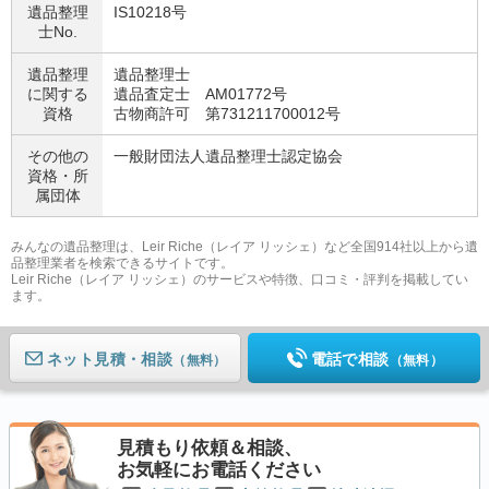
遺品整理
IS10218号
士No.
遺品整理
遺品整理士
に関する
遺品査定士 AM01772号
資格
古物商許可 第731211700012号
その他の
一般財団法人遺品整理士認定協会
資格・
所
属団体
みんなの遺品整理は、Leir Riche（レイア リッシェ）など全国914社以上から遺
品整理業者を検索できるサイトです。
Leir Riche（レイア リッシェ）のサービスや特徴、口コミ・評判を掲載してい
ます。
ネット見積
電話で相談
（無料）
（無料）
見積もり依頼＆相談、
お気軽にお電話ください