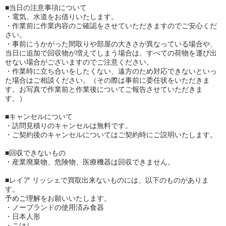
■当日の注意事項について
・電気、水道をお借りいたします。
・作業前に作業内容のご確認をさせていただきますのでご安心くだ
さい。
・事前にうかがった間取りや部屋の大きさが異なっている場合や、
当日に追加で回収物が増えてしまう場合は、すべての荷物を運び出
せない場合がございますのでご注意ください。
・作業時に立ち合いをしたくない、遠方のため対応できないといっ
た場合はご相談ください。（その際は事前に委任状をいただきま
す。お写真で作業前と作業後についてご報告させていただきま
す。）
■キャンセルについて
・訪問見積りのキャンセルは無料です。
・ご契約後のキャンセルについてはご契約時にご説明いたします。
■回収できないもの
・産業廃棄物、危険物、医療機器は回収できません。
■レイア リッシェで買取出来ないものには、以下のものがありま
す。
予めご理解をお願いいたします。
・ノーブランドの使用済み食器
・日本人形
・こけし