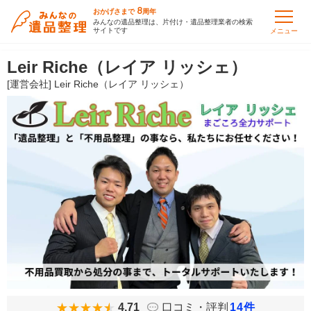
8
おかげさまで
周年
みんなの遺品整理は、片付け・遺品整理業者の検索
サイトです
メニュー
Leir Riche（レイア リッシェ）
[運営会社] Leir Riche（レイア リッシェ）
4.71
口コミ・評判
14
件