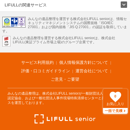
LIFULLの関連サービス
LIFULLのサービス
みんなの遺品整理を運営する株式会社LIFULL seniorは、情報セ
不動産・住宅
引越し
老人ホーム
地方創生
ママの就労支援
キュリティマネジメントシステムの国際規格「ISO/IEC
不動産クラウドファンディング
遺品整理
老後の暮らし情報
27001」および国内規格「JIS Q 27001」の認証を取得していま
農業技術
す。
みんなの遺品整理を運営する株式会社LIFULL seniorは、株式会社
LIFULL HOME'Sのサービス
LIFULL(東証プライム市場上場)のグループ企業です。
不動産・住宅
マンション
一戸建て
注文住宅
リノベーション
不動産査定
マンション専門売却査定
不動産投資
アドバイザー
住まいの窓口
住宅ローン
住まいインデックス
プライスマップ
不動産アーカイブ
空き家バンク
家賃相場
不動産会社
まちむすび
サービス利用規約
個人情報保護方針について
不動産用語集
住まいのお役立ち情報
LIFULL HOME'S PRESS
DIY Mag
アプリ
不動産データ
不動産転職
評価・口コミガイドライン
運営会社について
ご意見・ご要望
みんなの遺品整理は、株式会社LIFULL seniorが一般財団法人遺品整理士
0
認定協会、および一般社団法人事件現場特殊清掃センターと共同でサービ
スを運営しております。
お気に入り
一括で見積