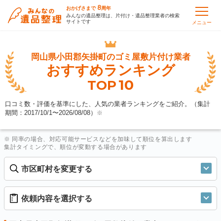
8
おかげさまで
周年
みんなの遺品整理は、片付け・遺品整理業者の検索
サイトです
メニュー
岡山県小田郡矢掛町の
ゴミ屋敷片付け業者
おすすめランキング
10
TOP
口コミ数・評価を基準にした、人気の業者ランキングをご紹介。（集計
期間：2017/10/1〜
2026/08/08
）
※
※ 同率の場合、対応可能サービスなどを加味して順位を算出します
集計タイミングで、順位が変動する場合があります
市区町村を変更する
依頼内容を選択する