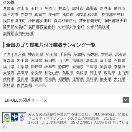
その他
倉敷市
津山市
玉野市
笠岡市
井原市
総社市
高梁市
新見市
備前市
瀬戸内市
赤磐市
真庭市
美作市
浅口市
和気郡和気町
都窪郡早島町
浅口郡里庄町
小田郡矢掛町
真庭郡新庄村
苫田郡鏡野町
勝田郡勝央町
勝田郡奈義町
英田郡西粟倉村
久米郡久米南町
久米郡美咲町
加賀郡吉備中央町
全国のゴミ屋敷片付け業者ランキング一覧
全国
東京都
神奈川県
埼玉県
千葉県
茨城県
栃木県
群馬県
北海道
青森県
岩手県
宮城県
秋田県
山形県
福島県
新潟県
富山県
石川県
福井県
山梨県
長野県
岐阜県
静岡県
愛知県
三重県
滋賀県
京都府
大阪府
兵庫県
奈良県
和歌山県
鳥取県
島根県
岡山県
広島県
山口県
徳島県
香川県
愛媛県
高知県
福岡県
佐賀県
長崎県
熊本県
大分県
宮崎県
鹿児島県
沖縄県
LIFULLの関連サービス
LIFULLのサービス
みんなの遺品整理を運営する株式会社LIFULL seniorは、情報セ
不動産・住宅
引越し
老人ホーム
地方創生
ママの就労支援
キュリティマネジメントシステムの国際規格「ISO/IEC
不動産クラウドファンディング
遺品整理
老後の暮らし情報
27001」および国内規格「JIS Q 27001」の認証を取得していま
農業技術
す。