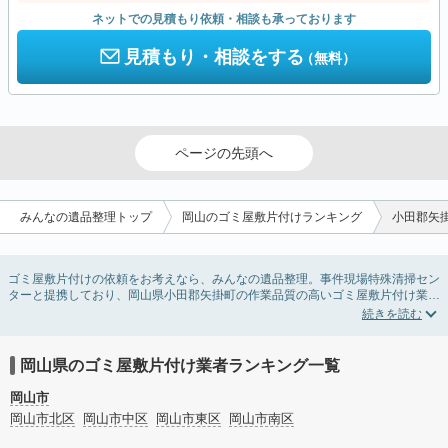
ネットでの見積もり依頼・相談も承っております
見積もり・相談をする
（無料）
ページの先頭へ
みんなの遺品整理トップ
岡山のゴミ屋敷片付けランキング
小田郡矢
ゴミ屋敷片付けの依頼をお考えなら、みんなの遺品整理。事件現場特殊清掃セン
ターと提携しており、岡山県小田郡矢掛町の作業品質の高いゴミ屋敷片付け業者
を掲載しています。汚部屋の片付けに伴う不用品の処分・回収・引き取りから、
外虫の発生や孤独死の現場まで対応しています。岡山県小田郡矢掛町のゴミ屋敷
片付けの料金相場情報だけで業者を決められない場合は不用品の買取や消臭脱臭
など絞り込み条件を利用し検索してみましょう。ゴミ屋敷になってしまう方は高
岡山県のゴミ屋敷片付け業者ランキング一覧
齢で体力的に掃除するのが難しい、認知症やセルフネグレクトになってしまう、
精神的なストレスなど様々な原因があります。
岡山市
またお役立ち情報も豊富なので、部屋を埋めつくす大量のゴミを自力で片付ける
岡山市北区
岡山市中区
岡山市東区
岡山市南区
方法についてもチェックしてみてください。