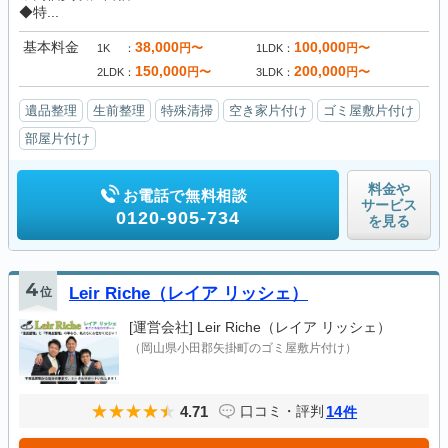
◆特...
基本料金
38,000
100,000
円〜
円〜
1K
1LDK
150,000
200,000
円〜
円〜
2LDK
3LDK
遺品整理
生前整理
特殊清掃
空き家片付け
ゴミ屋敷片付け
部屋片付け
料金や
お電話で無料相談
サービス
0120-905-734
を見る
4
位
Leir Riche（レイア リッシェ）
[運営会社]
Leir Riche（レイア リッシェ）
（岡山県小田郡矢掛町のゴミ屋敷片付け）
4.71
14
口コミ・評判
件