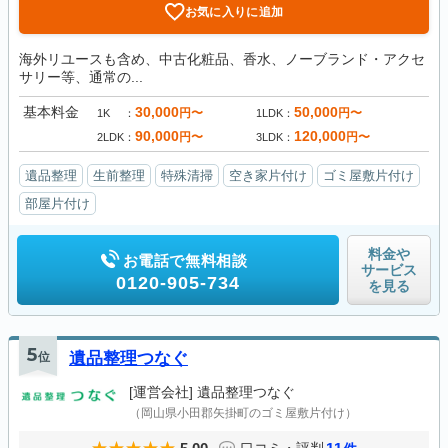
お気に入りに追加
海外リユースも含め、中古化粧品、香水、ノーブランド・アクセ
サリー等、通常の...
基本料金
30,000
50,000
円〜
円〜
1K
1LDK
90,000
120,000
円〜
円〜
2LDK
3LDK
遺品整理
生前整理
特殊清掃
空き家片付け
ゴミ屋敷片付け
部屋片付け
料金や
お電話で無料相談
サービス
0120-905-734
を見る
5
位
遺品整理つなぐ
[運営会社]
遺品整理つなぐ
（岡山県小田郡矢掛町のゴミ屋敷片付け）