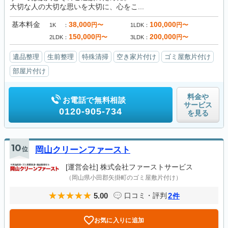
大切な人の大切な思いを大切に、心をこ...
基本料金
38,000
100,000
円〜
円〜
1K
1LDK
150,000
200,000
円〜
円〜
2LDK
3LDK
遺品整理
生前整理
特殊清掃
空き家片付け
ゴミ屋敷片付け
部屋片付け
料金や
お電話で無料相談
サービス
0120-905-734
を見る
10
位
岡山クリーンファースト
[運営会社]
株式会社ファーストサービス
（岡山県小田郡矢掛町のゴミ屋敷片付け）
5.00
2
口コミ・評判
件
お気に入りに追加