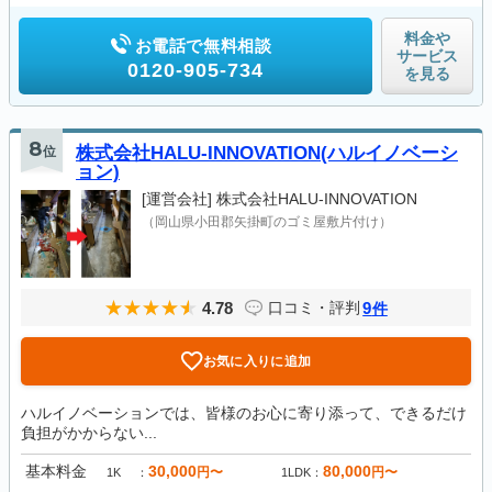
料金や
お電話で無料相談
サービス
0120-905-734
を見る
8
位
株式会社HALU-INNOVATION(ハルイノベーシ
ョン)
[運営会社]
株式会社HALU-INNOVATION
（岡山県小田郡矢掛町のゴミ屋敷片付け）
4.78
9
口コミ・評判
件
お気に入りに追加
ハルイノベーションでは、皆様のお心に寄り添って、できるだけ
負担がかからない...
基本料金
30,000
80,000
円〜
円〜
1K
1LDK