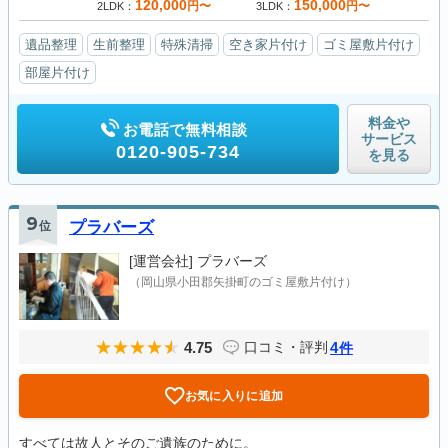
120,000
150,000
円〜
円〜
2LDK
3LDK
遺品整理
生前整理
特殊清掃
空き家片付け
ゴミ屋敷片付け
部屋片付け
料金や
お電話で無料相談
サービス
0120-905-734
を見る
9
位
プラバーズ
[運営会社]
プラバーズ
（岡山県小田郡矢掛町のゴミ屋敷片付け）
4.75
4
口コミ・評判
件
お気に入りに追加
すべては故人とそのご遺族のために。