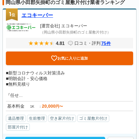
岡山県小田郡矢掛町のゴミ屋敷片付け業者ランキング
1
位
エコキーパー
[運営会社]
エコキーパー
（岡山県小田郡矢掛町のゴミ屋敷片付け）
4.81
75
口コミ・評判
件
お気に入りに追加
■新型コロナウィルス対策済み
■明朗会計・安心価格
■無料見積り
『任せ...
基本料金
20,000
円〜
1K
遺品整理
生前整理
空き家片付け
ゴミ屋敷片付け
部屋片付け