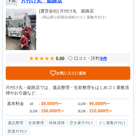
位
片付け丸 姫路店
[運営会社]
片付け丸 姫路店
（岡山県小田郡矢掛町のゴミ屋敷片付け）
5.00
9
口コミ・評判
件
お気に入りに追加
片付け丸・姫路店では、遺品整理・生前整理をはじめゴミ屋敷清
掃やお引越など、...
基本料金
38,000
90,000
円〜
円〜
1K
1LDK
150,000
210,000
円〜
円〜
2LDK
3LDK
遺品整理
生前整理
特殊清掃
空き家片付け
ゴミ屋敷片付け
部屋片付け