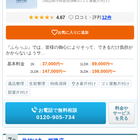
（岡山県小田郡矢掛町のゴミ屋敷片付け）
4.67
12
口コミ・評判
件
お気に入りに追加
『ふらっぷ』では、皆様の御心によりそって、できるだけ負担が
かからないようサ...
基本料金
37,000
89,000
円〜
円〜
1K
1LDK
147,000
198,000
円〜
円〜
2LDK
3LDK
遺品整理
生前整理
特殊清掃
空き家片付け
ゴミ屋敷片付け
部屋片付け
料金や
お電話で無料相談
サービス
0120-905-734
を見る
7