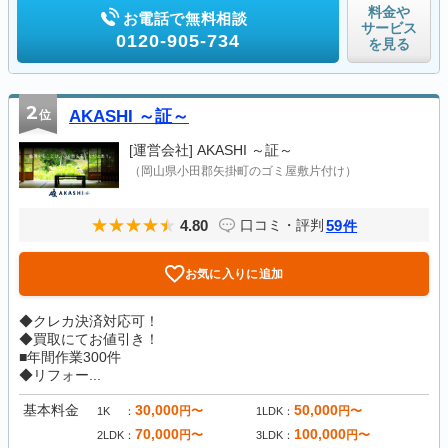
料金や
お電話で無料相談
サービス
0120-905-734
を見る
2
位
AKASHI ～証～
[運営会社]
AKASHI ～証～
（岡山県小田郡矢掛町のゴミ屋敷片付け）
4.80
59
口コミ・評判
件
お気に入りに追加
◆クレカ決済対応可！
◆買取にてお値引き！
■年間作業300件
◆リフォー...
基本料金
30,000
50,000
円〜
円〜
1K
1LDK
70,000
100,000
円〜
円〜
2LDK
3LDK