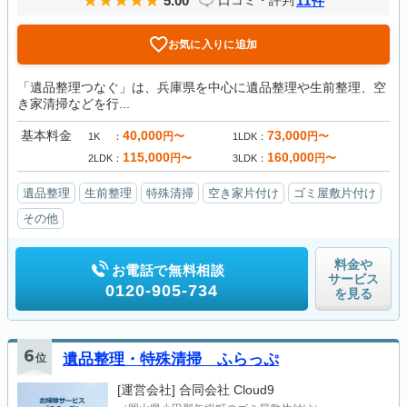
5.00
11
口コミ・評判
件
お気に入りに追加
「遺品整理つなぐ」は、兵庫県を中心に遺品整理や生前整理、空
き家清掃などを行...
基本料金
40,000
73,000
円〜
円〜
1K
1LDK
115,000
160,000
円〜
円〜
2LDK
3LDK
遺品整理
生前整理
特殊清掃
空き家片付け
ゴミ屋敷片付け
その他
料金や
お電話で無料相談
サービス
0120-905-734
を見る
6
位
遺品整理・特殊清掃 ふらっぷ
[運営会社]
合同会社 Cloud9