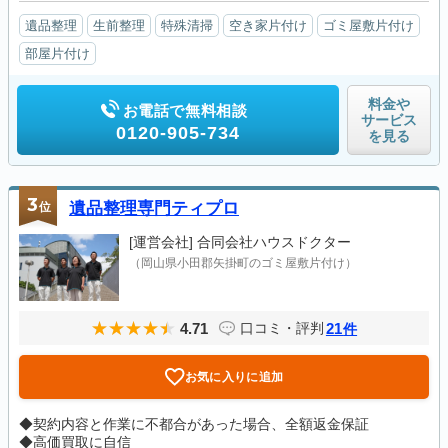
遺品整理
生前整理
特殊清掃
空き家片付け
ゴミ屋敷片付け
部屋片付け
料金や
お電話で無料相談
サービス
0120-905-734
を見る
3
位
遺品整理専門ティプロ
[運営会社]
合同会社ハウスドクター
（岡山県小田郡矢掛町のゴミ屋敷片付け）
4.71
21
口コミ・評判
件
お気に入りに追加
◆契約内容と作業に不都合があった場合、全額返金保証
◆高価買取に自信