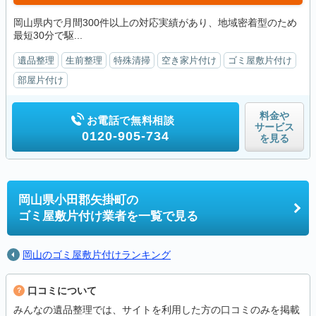
岡山県内で月間300件以上の対応実績があり、地域密着型のため
最短30分で駆...
遺品整理
生前整理
特殊清掃
空き家片付け
ゴミ屋敷片付け
部屋片付け
料金や
お電話で無料相談
サービス
0120-905-734
を見る
岡山県小田郡矢掛町の
ゴミ屋敷片付け業者を一覧で見る
岡山のゴミ屋敷片付けランキング
口コミについて
みんなの遺品整理では、サイトを利用した方の口コミのみを掲載