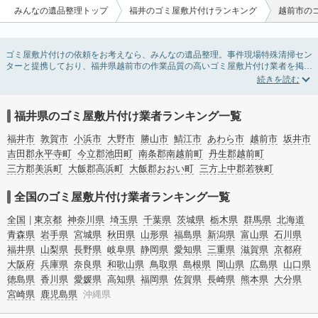
みんなの遺品整理トップ
福井のゴミ屋敷片付けランキング
越前市の
ゴミ屋敷片付けの依頼をお考えなら、みんなの遺品整理。事件現場特殊清掃セン
ターと提携しており、福井県越前市の作業品質の高いゴミ屋敷片付け業者を掲載
しています。汚部屋の片付けに伴う不用品の処分・回収・引き取りから、外虫の
発生や孤独死の現場まで対応しています。福井県越前市のゴミ屋敷片付けの料金
相場情報だけで業者を決められない場合は不用品の買取や消臭脱臭など絞り込み
条件を利用し検索してみましょう。ゴミ屋敷になってしまう方は高齢で体力的に
福井県のゴミ屋敷片付け業者ランキング一覧
掃除するのが難しい、認知症やセルフネグレクトになってしまう、精神的なスト
レスなど様々な原因があります。
福井市
敦賀市
小浜市
大野市
勝山市
鯖江市
あわら市
越前市
坂井市
またお役立ち情報も豊富なので、部屋を埋めつくす大量のゴミを自力で片付ける
吉田郡永平寺町
今立郡池田町
南条郡南越前町
丹生郡越前町
方法についてもチェックしてみてください。
三方郡美浜町
大飯郡高浜町
大飯郡おおい町
三方上中郡若狭町
全国のゴミ屋敷片付け業者ランキング一覧
全国
東京都
神奈川県
埼玉県
千葉県
茨城県
栃木県
群馬県
北海道
青森県
岩手県
宮城県
秋田県
山形県
福島県
新潟県
富山県
石川県
福井県
山梨県
長野県
岐阜県
静岡県
愛知県
三重県
滋賀県
京都府
大阪府
兵庫県
奈良県
和歌山県
鳥取県
島根県
岡山県
広島県
山口県
徳島県
香川県
愛媛県
高知県
福岡県
佐賀県
長崎県
熊本県
大分県
宮崎県
鹿児島県
沖縄県