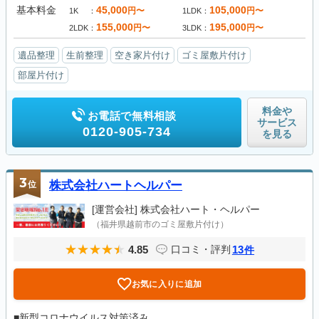
基本料金
45,000
105,000
円〜
円〜
1K
1LDK
155,000
195,000
円〜
円〜
2LDK
3LDK
遺品整理
生前整理
空き家片付け
ゴミ屋敷片付け
部屋片付け
料金や
お電話で無料相談
サービス
0120-905-734
を見る
3
位
株式会社ハートヘルパー
[運営会社]
株式会社ハート・ヘルパー
（福井県越前市のゴミ屋敷片付け）
4.85
13
口コミ・評判
件
お気に入りに追加
■新型コロナウイルス対策済み