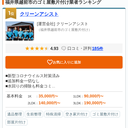
福井県越前市のゴミ屋敷片付け業者ランキング
1
位
クリーンアシスト
[運営会社]
クリーンアシスト
（福井県越前市のゴミ屋敷片付け）
4.93
185
口コミ・評判
件
お気に入りに追加
■新型コロナウイルス対策済み
■追加料金一切なし
■水回りの掃除も料金コミ...
基本料金
35,000
90,000
円〜
円〜
1K
1LDK
140,000
190,000
円〜
円〜
2LDK
3LDK
遺品整理
生前整理
特殊清掃
空き家片付け
ゴミ屋敷片付け
部屋片付け