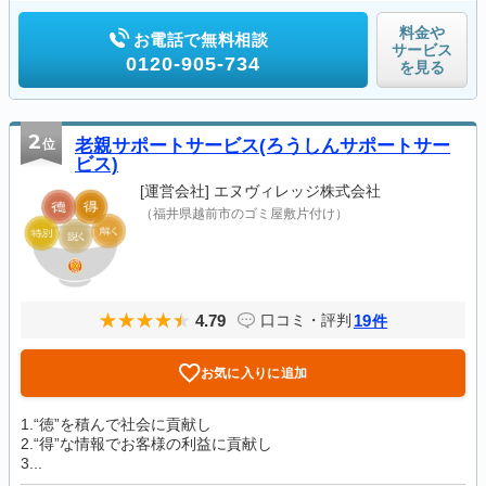
料金や
お電話で無料相談
サービス
0120-905-734
を見る
2
位
老親サポートサービス(ろうしんサポートサー
ビス)
[運営会社]
エヌヴィレッジ株式会社
（福井県越前市のゴミ屋敷片付け）
4.79
19
口コミ・評判
件
お気に入りに追加
1.“徳”を積んで社会に貢献し
2.“得”な情報でお客様の利益に貢献し
3...