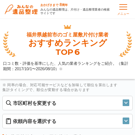
8
おかげさまで
周年
みんなの遺品整理は、片付け・遺品整理業者の検索
サイトです
メニュー
福井県越前市の
ゴミ屋敷片付け業者
おすすめランキング
6
TOP
口コミ数・評価を基準にした、人気の業者ランキングをご紹介。（集計
期間：2017/10/1〜
2026/08/10
）
※
※ 同率の場合、対応可能サービスなどを加味して順位を算出します
集計タイミングで、順位が変動する場合があります
市区町村を変更する
依頼内容を選択する