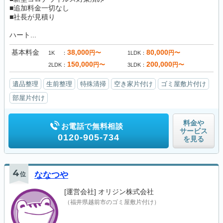
■追加料金一切なし
■社長が見積り
ハート...
基本料金
38,000
80,000
円〜
円〜
1K
1LDK
150,000
200,000
円〜
円〜
2LDK
3LDK
遺品整理
生前整理
特殊清掃
空き家片付け
ゴミ屋敷片付け
部屋片付け
料金や
お電話で無料相談
サービス
0120-905-734
を見る
4
位
ななつや
[運営会社]
オリジン株式会社
（福井県越前市のゴミ屋敷片付け）