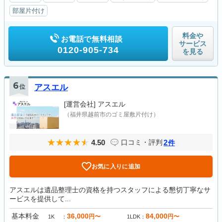
部屋片付け
料金や
お電話で無料相談
サービス
0120-905-734
を見る
6
位
アスエル
[運営会社]
アスエル
（福井県越前市のゴミ屋敷片付け）
4.50
2
口コミ・評判
件
お気に入りに追加
アスエルは遺品整理士の資格を持つスタッフによる懇切丁寧なサ
ービスを提供して...
基本料金
36,000
84,000
円〜
円〜
1K
1LDK