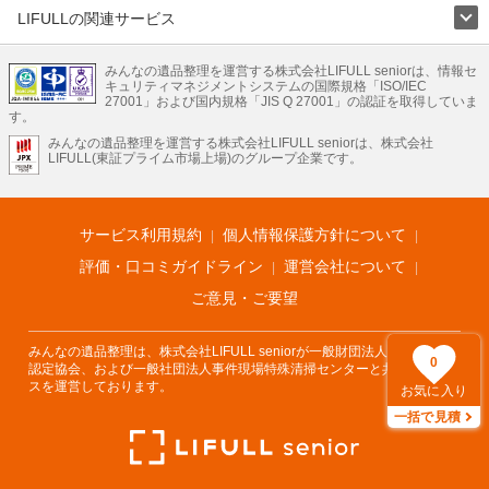
LIFULLの関連サービス
LIFULLのサービス
みんなの遺品整理を運営する株式会社LIFULL seniorは、情報セ
不動産・住宅
引越し
老人ホーム
地方創生
ママの就労支援
キュリティマネジメントシステムの国際規格「ISO/IEC
不動産クラウドファンディング
遺品整理
老後の暮らし情報
27001」および国内規格「JIS Q 27001」の認証を取得していま
農業技術
す。
みんなの遺品整理を運営する株式会社LIFULL seniorは、株式会社
LIFULL HOME'Sのサービス
LIFULL(東証プライム市場上場)のグループ企業です。
不動産・住宅
マンション
一戸建て
注文住宅
リノベーション
不動産査定
マンション専門売却査定
不動産投資
アドバイザー
住まいの窓口
住宅ローン
住まいインデックス
プライスマップ
不動産アーカイブ
空き家バンク
家賃相場
不動産会社
まちむすび
サービス利用規約
個人情報保護方針について
不動産用語集
住まいのお役立ち情報
LIFULL HOME'S PRESS
DIY Mag
アプリ
不動産データ
不動産転職
評価・口コミガイドライン
運営会社について
ご意見・ご要望
みんなの遺品整理は、株式会社LIFULL seniorが一般財団法人遺品整理士
0
認定協会、および一般社団法人事件現場特殊清掃センターと共同でサービ
スを運営しております。
お気に入り
一括で見積