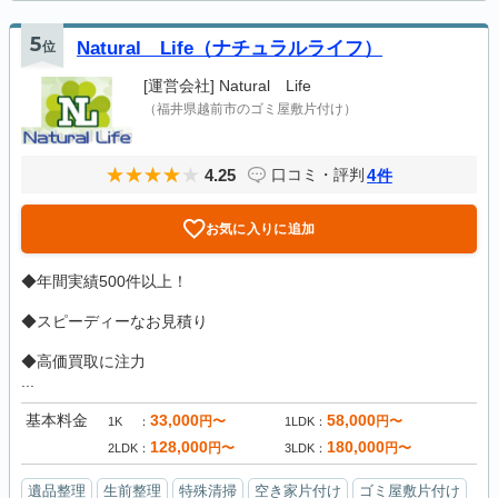
5
位
Natural Life（ナチュラルライフ）
[運営会社]
Natural Life
（福井県越前市のゴミ屋敷片付け）
4.25
4
口コミ・評判
件
お気に入りに追加
◆年間実績500件以上！
◆スピーディーなお見積り
◆高価買取に注力
...
基本料金
33,000
58,000
円〜
円〜
1K
1LDK
128,000
180,000
円〜
円〜
2LDK
3LDK
遺品整理
生前整理
特殊清掃
空き家片付け
ゴミ屋敷片付け