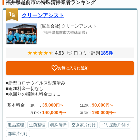
福井県越前市の特殊清掃業者ランキング
1
位
クリーンアシスト
[運営会社]
クリーンアシスト
（福井県越前市の特殊清掃）
4.93
185
口コミ・評判
件
お気に入りに追加
■新型コロナウイルス対策済み
■追加料金一切なし
■水回りの掃除も料金コミ...
基本料金
35,000
90,000
円〜
円〜
1K
1LDK
140,000
190,000
円〜
円〜
2LDK
3LDK
遺品整理
生前整理
特殊清掃
空き家片付け
ゴミ屋敷片付け
部屋片付け