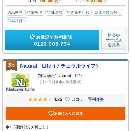
150,000
200,000
円〜
円〜
2LDK
3LDK
遺品整理
生前整理
特殊清掃
空き家片付け
ゴミ屋敷片付け
部屋片付け
料金や
お電話で無料相談
サービス
0120-905-734
を見る
3
位
Natural Life（ナチュラルライフ）
[運営会社]
Natural Life
（福井県越前市の特殊清掃）
4.25
4
口コミ・評判
件
お気に入りに追加
◆年間実績500件以上！