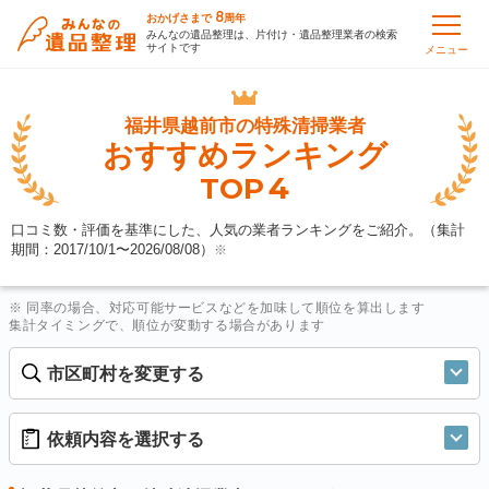
8
おかげさまで
周年
みんなの遺品整理は、片付け・遺品整理業者の検索
サイトです
メニュー
福井県越前市の
特殊清掃業者
おすすめランキング
4
TOP
口コミ数・評価を基準にした、人気の業者ランキングをご紹介。（集計
期間：2017/10/1〜
2026/08/08
）
※
※ 同率の場合、対応可能サービスなどを加味して順位を算出します
集計タイミングで、順位が変動する場合があります
市区町村を変更する
依頼内容を選択する