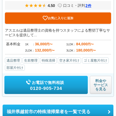
4.50
2
口コミ・評判
件
お気に入りに追加
アスエルは遺品整理士の資格を持つスタッフによる懇切丁寧なサ
ービスを提供して...
基本料金
36,000
84,000
円〜
円〜
1K
1LDK
132,000
180,000
円〜
円〜
2LDK
3LDK
遺品整理
生前整理
特殊清掃
空き家片付け
ゴミ屋敷片付け
部屋片付け
料金や
お電話で無料相談
サービス
0120-905-734
を見る
福井県越前市の
特殊清掃業者を一覧で見る