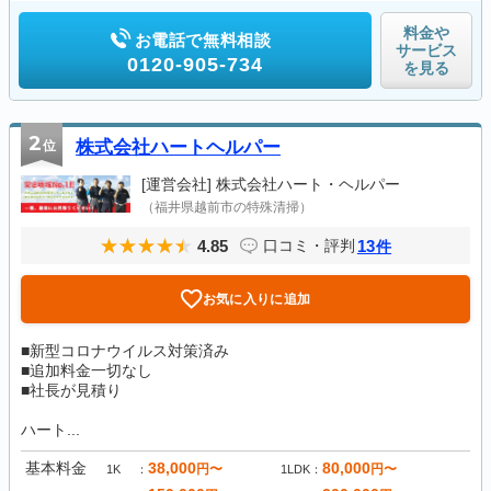
料金や
お電話で無料相談
サービス
0120-905-734
を見る
2
位
株式会社ハートヘルパー
[運営会社]
株式会社ハート・ヘルパー
（福井県越前市の特殊清掃）
4.85
13
口コミ・評判
件
お気に入りに追加
■新型コロナウイルス対策済み
■追加料金一切なし
■社長が見積り
ハート...
基本料金
38,000
80,000
円〜
円〜
1K
1LDK