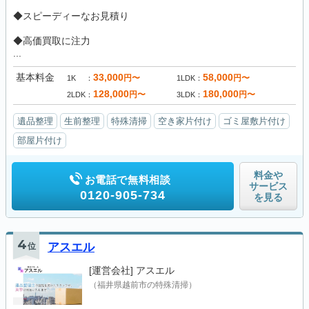
◆スピーディーなお見積り
◆高価買取に注力
...
基本料金
33,000
58,000
円〜
円〜
1K
1LDK
128,000
180,000
円〜
円〜
2LDK
3LDK
遺品整理
生前整理
特殊清掃
空き家片付け
ゴミ屋敷片付け
部屋片付け
料金や
お電話で無料相談
サービス
0120-905-734
を見る
4
位
アスエル
[運営会社]
アスエル
（福井県越前市の特殊清掃）