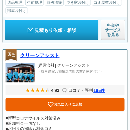
遺品整理
生前整理
特殊清掃
空き家片付け
ゴミ屋敷片付け
部屋片付け
料金や
サービス
見積もり依頼・相談
を見る
3
位
クリーンアシスト
[運営会社]
クリーンアシスト
（岐阜県安八郡輪之内町の空き家片付け）
4.93
185
口コミ・評判
件
お気に入りに追加
■新型コロナウイルス対策済み
■追加料金一切なし
■水回りの掃除も料金コミ...