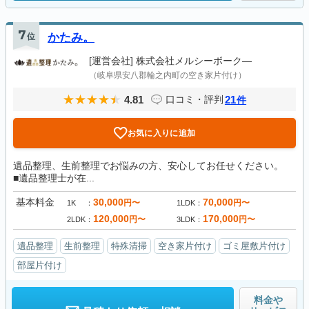
7
位
かたみ。
[運営会社]
株式会社メルシーボーク―
（岐阜県安八郡輪之内町の空き家片付け）
4.81
21
口コミ・評判
件
お気に入りに追加
遺品整理、生前整理でお悩みの方、安心してお任せください。
■遺品整理士が在...
基本料金
30,000
70,000
円〜
円〜
1K
1LDK
120,000
170,000
円〜
円〜
2LDK
3LDK
遺品整理
生前整理
特殊清掃
空き家片付け
ゴミ屋敷片付け
部屋片付け
料金や