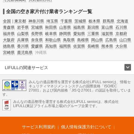
全国の空き家片付け業者ランキング一覧
全国
東京都
神奈川県
埼玉県
千葉県
茨城県
栃木県
群馬県
北海道
青森県
岩手県
宮城県
秋田県
山形県
福島県
新潟県
富山県
石川県
福井県
山梨県
長野県
岐阜県
静岡県
愛知県
三重県
滋賀県
京都府
大阪府
兵庫県
奈良県
和歌山県
鳥取県
島根県
岡山県
広島県
山口県
徳島県
香川県
愛媛県
高知県
福岡県
佐賀県
長崎県
熊本県
大分県
宮崎県
鹿児島県
沖縄県
LIFULLの関連サービス
LIFULLのサービス
みんなの遺品整理を運営する株式会社LIFULL seniorは、情報セ
不動産・住宅
引越し
老人ホーム
地方創生
ママの就労支援
キュリティマネジメントシステムの国際規格「ISO/IEC
不動産クラウドファンディング
遺品整理
老後の暮らし情報
27001」および国内規格「JIS Q 27001」の認証を取得していま
農業技術
す。
みんなの遺品整理を運営する株式会社LIFULL seniorは、株式会社
LIFULL HOME'Sのサービス
LIFULL(東証プライム市場上場)のグループ企業です。
不動産・住宅
マンション
一戸建て
注文住宅
リノベーション
不動産査定
マンション専門売却査定
不動産投資
アドバイザー
住まいの窓口
住宅ローン
住まいインデックス
プライスマップ
不動産アーカイブ
空き家バンク
家賃相場
不動産会社
まちむすび
サービス利用規約
個人情報保護方針について
不動産用語集
住まいのお役立ち情報
LIFULL HOME'S PRESS
DIY Mag
アプリ
不動産データ
不動産転職