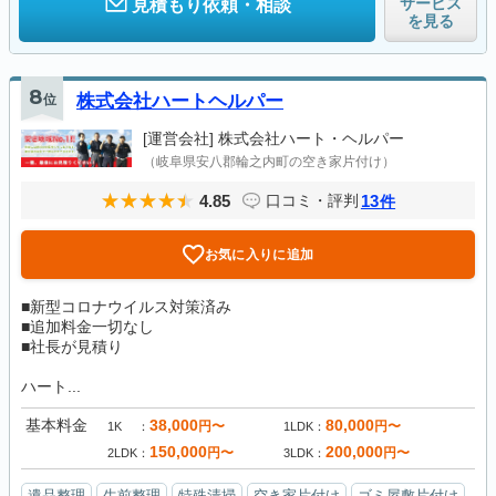
サービス
見積もり依頼・相談
を見る
8
位
株式会社ハートヘルパー
[運営会社]
株式会社ハート・ヘルパー
（岐阜県安八郡輪之内町の空き家片付け）
4.85
13
口コミ・評判
件
お気に入りに追加
■新型コロナウイルス対策済み
■追加料金一切なし
■社長が見積り
ハート...
基本料金
38,000
80,000
円〜
円〜
1K
1LDK
150,000
200,000
円〜
円〜
2LDK
3LDK
遺品整理
生前整理
特殊清掃
空き家片付け
ゴミ屋敷片付け