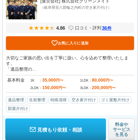
[運営会社]
株式会社クリーンメイト
（岐阜県安八郡輪之内町の空き家片付け）
4.86
36
口コミ・評判
件
お気に入りに追加
大切なご家族の思い出を丁寧に扱い、心を込めて整理いたしま
す。
「遺品整理の...
基本料金
35,000
80,000
円〜
円〜
1K
1LDK
150,000
200,000
円〜
円〜
2LDK
3LDK
遺品整理
生前整理
特殊清掃
空き家片付け
ゴミ屋敷片付け
部屋片付け
料金や
サービス
見積もり依頼・相談
を見る