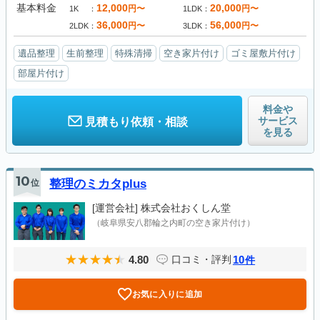
基本料金
12,000
20,000
円〜
円〜
1K
1LDK
36,000
56,000
円〜
円〜
2LDK
3LDK
遺品整理
生前整理
特殊清掃
空き家片付け
ゴミ屋敷片付け
部屋片付け
料金や
サービス
見積もり依頼・相談
を見る
10
位
整理のミカタplus
[運営会社]
株式会社おくしん堂
（岐阜県安八郡輪之内町の空き家片付け）
4.80
10
口コミ・評判
件
お気に入りに追加