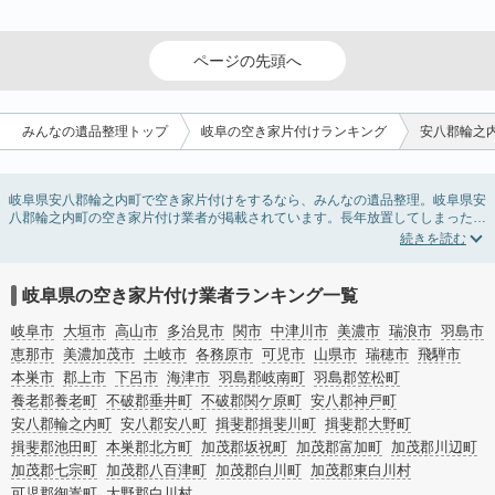
ページの先頭へ
みんなの遺品整理トップ
岐阜の空き家片付けランキング
安八郡輪之
岐阜県安八郡輪之内町で空き家片付けをするなら、みんなの遺品整理。岐阜県安
八郡輪之内町の空き家片付け業者が掲載されています。長年放置してしまった実
家の片付けや、相続したが住む予定のない親の家の不用品の処分・回収・引き取
りまで対応しています。岐阜県安八郡輪之内町の空き家片付けの料金相場情報だ
けで業者を決められない場合は、不用品の買取や家屋の解体・不動産売却などの
絞り込み条件を利用し検索してみましょう。
岐阜県の空き家片付け業者ランキング一覧
また家一軒まるごとの掃除方法・空家対策特別措置法の法改正に伴う空き家の片
付けについての情報も豊富です。
岐阜市
大垣市
高山市
多治見市
関市
中津川市
美濃市
瑞浪市
羽島市
恵那市
美濃加茂市
土岐市
各務原市
可児市
山県市
瑞穂市
飛騨市
本巣市
郡上市
下呂市
海津市
羽島郡岐南町
羽島郡笠松町
養老郡養老町
不破郡垂井町
不破郡関ケ原町
安八郡神戸町
安八郡輪之内町
安八郡安八町
揖斐郡揖斐川町
揖斐郡大野町
揖斐郡池田町
本巣郡北方町
加茂郡坂祝町
加茂郡富加町
加茂郡川辺町
加茂郡七宗町
加茂郡八百津町
加茂郡白川町
加茂郡東白川村
可児郡御嵩町
大野郡白川村