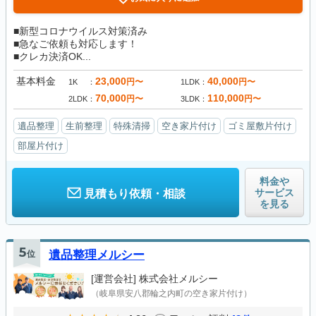
■新型コロナウイルス対策済み
■急なご依頼も対応します！
■クレカ決済OK...
基本料金
23,000
40,000
円〜
円〜
1K
1LDK
70,000
110,000
円〜
円〜
2LDK
3LDK
遺品整理
生前整理
特殊清掃
空き家片付け
ゴミ屋敷片付け
部屋片付け
料金や
サービス
見積もり依頼・相談
を見る
5
位
遺品整理メルシー
[運営会社]
株式会社メルシー
（岐阜県安八郡輪之内町の空き家片付け）