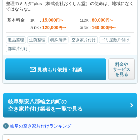
整理のミカタ⁺plus（株式会社おくしん堂）の使命は、地域になく
てはならな...
基本料金
15,000
80,000
円〜
円〜
1K
1LDK
120,000
160,000
円〜
円〜
2LDK
3LDK
遺品整理
生前整理
特殊清掃
空き家片付け
ゴミ屋敷片付け
部屋片付け
料金や
サービス
見積もり依頼・相談
を見る
岐阜県安八郡輪之内町の
空き家片付け業者を一覧で見る
岐阜の空き家片付けランキング