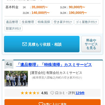
基本料金
35,000
90,000
円〜
円〜
1K
1LDK
140,000
190,000
円〜
円〜
2LDK
3LDK
遺品整理
生前整理
特殊清掃
空き家片付け
ゴミ屋敷片付け
部屋片付け
料金や
サービス
見積もり依頼・相談
を見る
4
位
「遺品整理」「特殊清掃」カスミサービス
[運営会社]
有限会社カスミサービス
（岐阜県安八郡輪之内町の空き家片付け）
4.91
129
口コミ・評判
件
お気に入りに追加