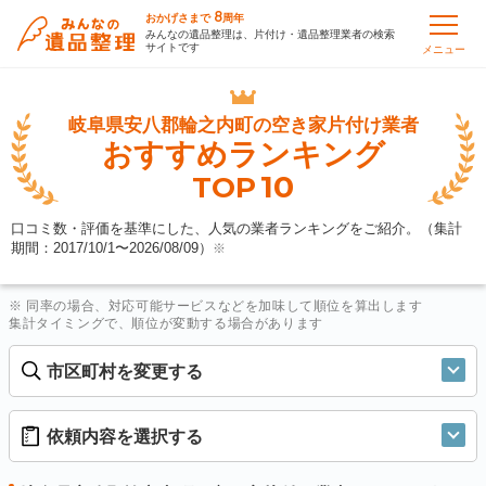
8
おかげさまで
周年
みんなの遺品整理は、片付け・遺品整理業者の検索
サイトです
メニュー
岐阜県安八郡輪之内町の
空き家片付け業者
おすすめランキング
10
TOP
口コミ数・評価を基準にした、人気の業者ランキングをご紹介。（集計
期間：2017/10/1〜
2026/08/09
）
※
※ 同率の場合、対応可能サービスなどを加味して順位を算出します
集計タイミングで、順位が変動する場合があります
市区町村を変更する
依頼内容を選択する