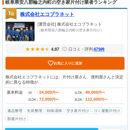
岐阜県安八郡輪之内町の空き家片付け業者ランキング
1
位
株式会社エコプラネット
[運営会社]
株式会社エコプラネット
（岐阜県安八郡輪之内町の空き家片付け）
4.87
479
口コミ・評判
件
お気に入りに追加
株式会社エコプラネットには、片付け屋さん、便利屋さんと決定
的に異なる特徴が...
基本料金
24,000
40,000
円〜
円〜
1K
1LDK
72,000
112,000
円〜
円〜
2LDK
3LDK
遺品整理
生前整理
特殊清掃
空き家片付け
ゴミ屋敷片付け
部屋片付け