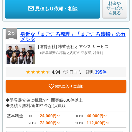
料金や
サービス
見積もり依頼・相談
を見る
2
位
身近な「まごころ整理」「まごころ清掃」のカ
メシタ
[運営会社]
株式会社オアシス.サービス
（岐阜県安八郡輪之内町の空き家片付け）
4.94
395
口コミ・評判
件
お気に入りに追加
◆限界最安値に挑戦で年間実績600件以上
◆見積り無料/追加料金なし/買取...
基本料金
24,000
40,000
円〜
円〜
1K
1LDK
72,000
112,000
円〜
円〜
2LDK
3LDK