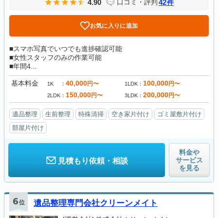
4.90
42
口コミ・評判
件
お気に入りに追加
■スマホ写真でいつでも進捗確認可能
■女性スタッフのみの作業可能
■年間4...
基本料金
40,000
100,000
円〜
円〜
1K
1LDK
150,000
200,000
円〜
円〜
2LDK
3LDK
遺品整理
生前整理
特殊清掃
空き家片付け
ゴミ屋敷片付け
部屋片付け
料金や
サービス
見積もり依頼・相談
を見る
6
位
遺品整理専門会社クリーンメイト