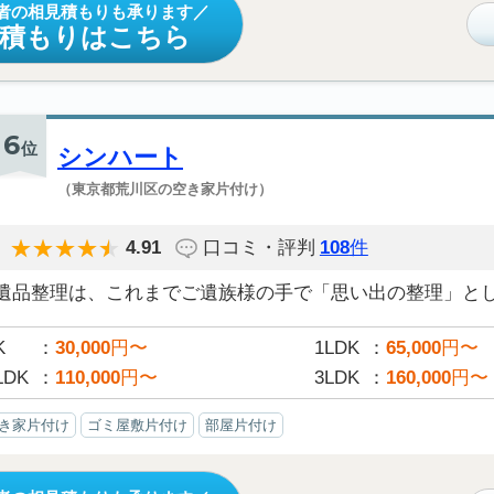
者の相見積もりも承ります
見積もりはこちら
6
位
シンハート
（東京都荒川区の空き家片付け）
4.91
口コミ・評判
108
件
遺品整理は、これまでご遺族様の手で「思い出の整理」として
K
30,000
円〜
1LDK
65,000
円〜
LDK
110,000
円〜
3LDK
160,000
円〜
き家片付け
ゴミ屋敷片付け
部屋片付け