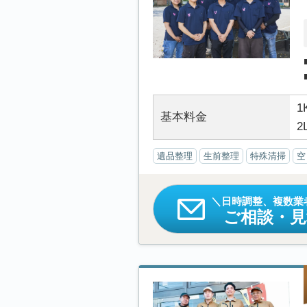
1
基本料金
2
遺品整理
生前整理
特殊清掃
空
日時調整、複数業
ご相談・