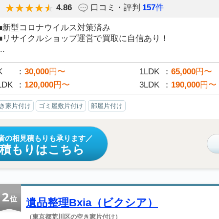
4.86
口コミ・評判
157
件
■新型コロナウイルス対策済み
■リサイクルショップ運営で買取に自信あり！
..
K
30,000
円〜
1LDK
65,000
円〜
LDK
120,000
円〜
3LDK
190,000
円〜
き家片付け
ゴミ屋敷片付け
部屋片付け
者の相見積もりも承ります
見積もりはこちら
2
位
遺品整理Bxia（ビクシア）
（東京都荒川区の空き家片付け）