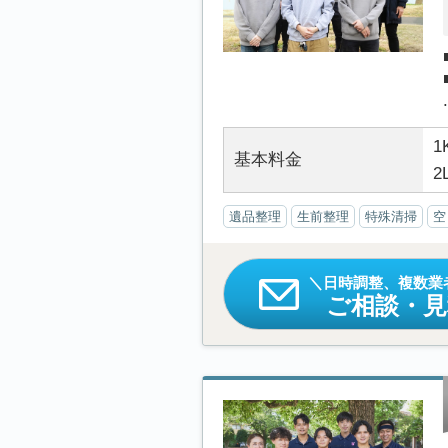
.
1
基本料金
2
遺品整理
生前整理
特殊清掃
空
日時調整、複数業
ご相談・