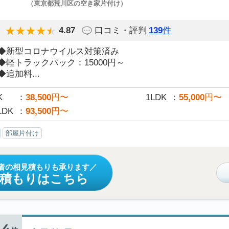
（東京都荒川区の空き家片付け）
4.87
口コミ・評判
139
件
◆新型コロナウイルス対策済み
◆軽トラックパック：15000円～
◆追加料...
K
38,500
円〜
1LDK
55,000
円〜
LDK
93,500
円〜
部屋片付け
者の相見積もりも承ります
見積もりはこちら
4