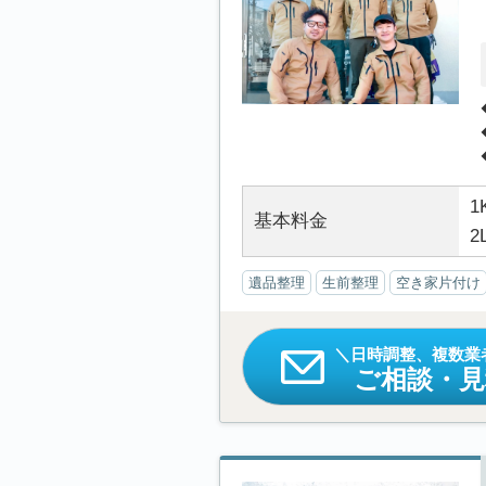
1
基本料金
2
遺品整理
生前整理
空き家片付け
日時調整、複数業
ご相談・