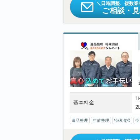
日時調整、複数業
ご相談・
1
基本料金
2
遺品整理
生前整理
特殊清掃
空