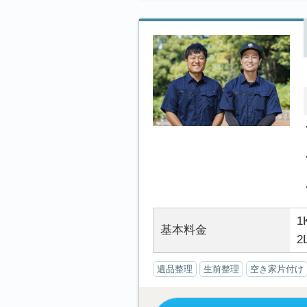
1
基本料金
2
遺品整理
生前整理
空き家片付け