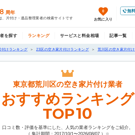
8
無
0
周年
は、片付け・遺品整理業者の検索サイトです
お気に入り
者を探す
ランキング
サービスと料金相場
記事一覧
片付けランキング
23区の空き家片付けランキング
荒川区の空き家片付け
東京都荒川区の
空き家片付け業者
おすすめランキング
10
TOP
口コミ数・評価を基準にした、人気の業者ランキングをご紹介。
（ 集計期間：2017/10/1〜
2026/08/07
）
※