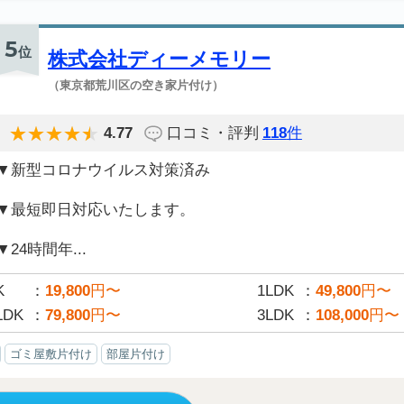
5
位
株式会社ディーメモリー
（東京都荒川区の空き家片付け）
4.77
口コミ・評判
118
件
▼新型コロナウイルス対策済み
▼最短即日対応いたします。
▼24時間年...
K
19,800
円〜
1LDK
49,800
円〜
LDK
79,800
円〜
3LDK
108,000
円〜
ゴミ屋敷片付け
部屋片付け