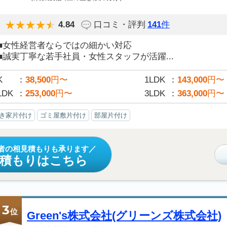
4.84
口コミ・評判
141
件
■女性経営者ならではの細かい対応
■誠実丁寧な若手社員・女性スタッフが活躍...
K
38,500
円〜
1LDK
143,000
円〜
LDK
253,000
円〜
3LDK
363,000
円〜
き家片付け
ゴミ屋敷片付け
部屋片付け
者の相見積もりも承ります
見積もりはこちら
3
位
Green's株式会社(グリーンズ株式会社)