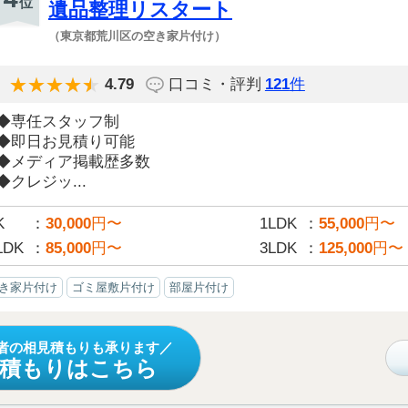
位
遺品整理リスタート
（東京都荒川区の空き家片付け）
4.79
口コミ・評判
121
件
◆専任スタッフ制
◆即日お見積り可能
◆メディア掲載歴多数
◆クレジッ...
K
30,000
円〜
1LDK
55,000
円〜
LDK
85,000
円〜
3LDK
125,000
円〜
き家片付け
ゴミ屋敷片付け
部屋片付け
者の相見積もりも承ります
見積もりはこちら