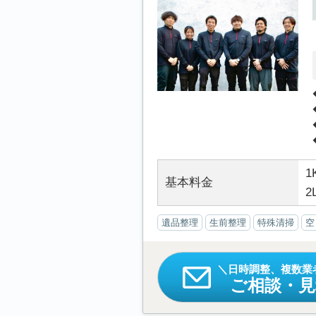
1
基本料金
2
遺品整理
生前整理
特殊清掃
空
日時調整、複数業
ご相談・