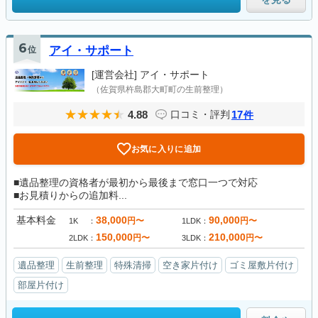
6
位
アイ・サポート
[運営会社]
アイ・サポート
（佐賀県杵島郡大町町の生前整理）
4.88
17
口コミ・評判
件
お気に入りに追加
■遺品整理の資格者が最初から最後まで窓口一つで対応
■お見積りからの追加料...
基本料金
38,000
90,000
円〜
円〜
1K
1LDK
150,000
210,000
円〜
円〜
2LDK
3LDK
遺品整理
生前整理
特殊清掃
空き家片付け
ゴミ屋敷片付け
部屋片付け