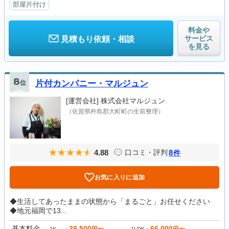
部屋片付け
料金や
サービス
見積もり依頼・相談
を見る
8
位
片付カンパニー・マルジュン
[運営会社]
株式会社マルジュン
（佐賀県杵島郡大町町の生前整理）
4.88
8
口コミ・評判
件
お気に入りに追加
◆生活してあったままの状態から「まるごと」お任せください
◆地元福岡で13...
基本料金
38,500
66,000