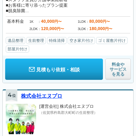
■お客様に寄り添ったプラン提案
■脱臭除菌...
基本料金
40,000
80,000
円〜
円〜
1K
1LDK
120,000
180,000
円〜
円〜
2LDK
3LDK
遺品整理
生前整理
特殊清掃
空き家片付け
ゴミ屋敷片付け
部屋片付け
料金や
サービス
見積もり依頼・相談
を見る
4
位
株式会社エヌプロ
[運営会社]
株式会社エヌプロ
（佐賀県杵島郡大町町の生前整理）