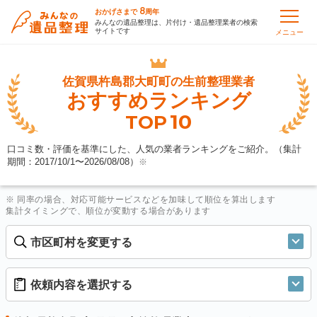
8
おかげさまで
周年
みんなの遺品整理は、片付け・遺品整理業者の検索
サイトです
メニュー
佐賀県杵島郡大町町の
生前整理業者
おすすめランキング
10
TOP
口コミ数・評価を基準にした、人気の業者ランキングをご紹介。（集計
期間：2017/10/1〜
2026/08/08
）
※
※ 同率の場合、対応可能サービスなどを加味して順位を算出します
集計タイミングで、順位が変動する場合があります
市区町村を変更する
依頼内容を選択する