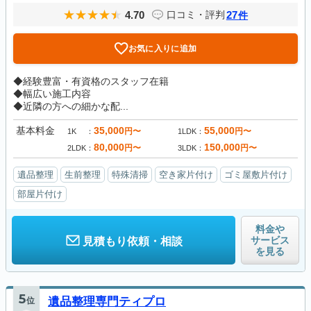
4.70
27
口コミ・評判
件
お気に入りに追加
◆経験豊富・有資格のスタッフ在籍
◆幅広い施工内容
◆近隣の方への細かな配...
基本料金
35,000
55,000
円〜
円〜
1K
1LDK
80,000
150,000
円〜
円〜
2LDK
3LDK
遺品整理
生前整理
特殊清掃
空き家片付け
ゴミ屋敷片付け
部屋片付け
料金や
サービス
見積もり依頼・相談
を見る
5
位
遺品整理専門ティプロ