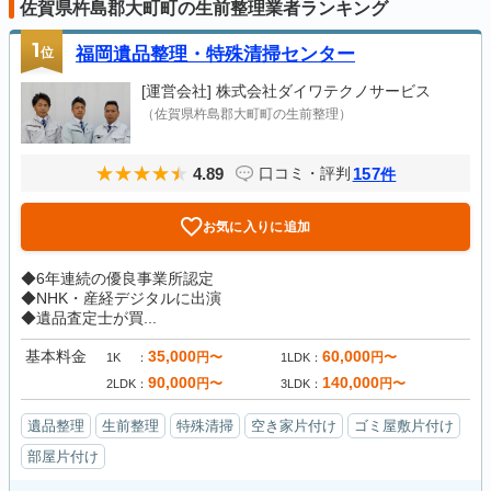
佐賀県杵島郡大町町の生前整理業者ランキング
1
位
福岡遺品整理・特殊清掃センター
[運営会社]
株式会社ダイワテクノサービス
（佐賀県杵島郡大町町の生前整理）
4.89
157
口コミ・評判
件
お気に入りに追加
◆6年連続の優良事業所認定
◆NHK・産経デジタルに出演
◆遺品査定士が買...
基本料金
35,000
60,000
円〜
円〜
1K
1LDK
90,000
140,000
円〜
円〜
2LDK
3LDK
遺品整理
生前整理
特殊清掃
空き家片付け
ゴミ屋敷片付け
部屋片付け