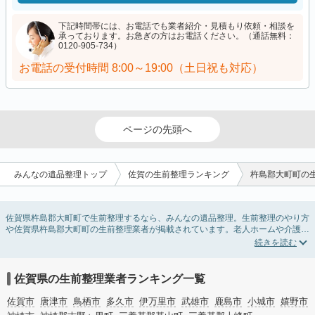
下記時間帯には、お電話でも業者紹介・見積もり依頼・相談を
承っております。お急ぎの方はお電話ください。（通話無料：
0120-905-734）
お電話の受付時間
8:00～19:00（土日祝も対応）
ページの先頭へ
みんなの遺品整理トップ
佐賀の生前整理ランキング
杵島郡大町町の
佐賀県杵島郡大町町で生前整理するなら、みんなの遺品整理。生前整理のやり方
や佐賀県杵島郡大町町の生前整理業者が掲載されています。老人ホームや介護施
設入居に伴う不用品の処分・回収・引き取りから、在宅介護の介護整理や福祉住
環境整理まで対応しています。佐賀県杵島郡大町町の生前整理の料金相場情報だ
けで業者を決められない場合は、不用品の買取や遺産・財産にかかわる相続相談
などのオプションサービスで絞り込み検索を利用してみましょう。
佐賀県の生前整理業者ランキング一覧
またお役立ち情報も豊富なので終活でエンディングノートの選び方や、整理整
頓・老前整理・生前整理のコツについてもチェックしてみてください。
佐賀市
唐津市
鳥栖市
多久市
伊万里市
武雄市
鹿島市
小城市
嬉野市