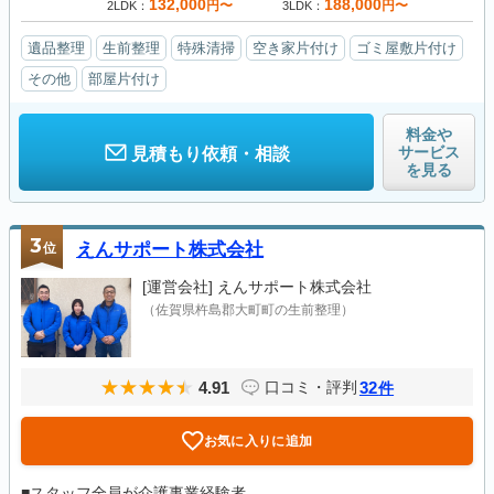
132,000
188,000
円〜
円〜
2LDK
3LDK
遺品整理
生前整理
特殊清掃
空き家片付け
ゴミ屋敷片付け
その他
部屋片付け
料金や
サービス
見積もり依頼・相談
を見る
3
位
えんサポート株式会社
[運営会社]
えんサポート株式会社
（佐賀県杵島郡大町町の生前整理）
4.91
32
口コミ・評判
件
お気に入りに追加
■スタッフ全員が介護事業経験者