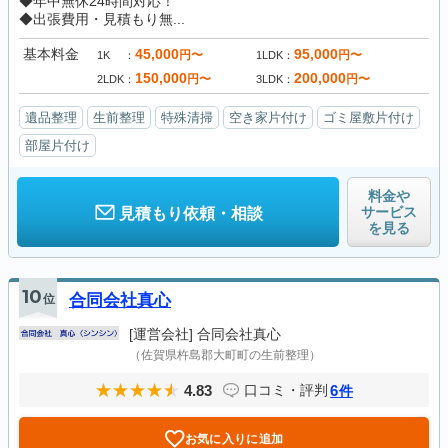
◆年中無休24時間対応！
◆出張費用・見積もり無...
基本料金
45,000
95,000
円〜
円〜
1K
1LDK
150,000
200,000
円〜
円〜
2LDK
3LDK
遺品整理
生前整理
特殊清掃
空き家片付け
ゴミ屋敷片付け
部屋片付け
料金や
サービス
見積もり依頼・相談
を見る
10
位
合同会社真心
[運営会社]
合同会社真心
（佐賀県杵島郡大町町の生前整理）
4.83
6
口コミ・評判
件
お気に入りに追加