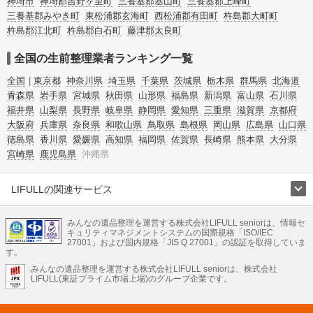
神埼市
神埼郡吉野ヶ里町
三養基郡基山町
三養基郡上峰町
三養基郡みやき町
東松浦郡玄海町
西松浦郡有田町
杵島郡大町町
杵島郡江北町
杵島郡白石町
藤津郡太良町
全国の生前整理業者ランキング一覧
全国
東京都
神奈川県
埼玉県
千葉県
茨城県
栃木県
群馬県
北海道
青森県
岩手県
宮城県
秋田県
山形県
福島県
新潟県
富山県
石川県
福井県
山梨県
長野県
岐阜県
静岡県
愛知県
三重県
滋賀県
京都府
大阪府
兵庫県
奈良県
和歌山県
鳥取県
島根県
岡山県
広島県
山口県
徳島県
香川県
愛媛県
高知県
福岡県
佐賀県
長崎県
熊本県
大分県
宮崎県
鹿児島県
沖縄県
LIFULLの関連サービス
LIFULLのサービス
みんなの遺品整理を運営する株式会社LIFULL seniorは、情報セ
不動産・住宅
引越し
老人ホーム
地方創生
ママの就労支援
キュリティマネジメントシステムの国際規格「ISO/IEC
不動産クラウドファンディング
遺品整理
老後の暮らし情報
27001」および国内規格「JIS Q 27001」の認証を取得していま
農業技術
す。
みんなの遺品整理を運営する株式会社LIFULL seniorは、株式会社
LIFULL HOME'Sのサービス
LIFULL(東証プライム市場上場)のグループ企業です。
不動産・住宅
マンション
一戸建て
注文住宅
リノベーション
不動産査定
マンション専門売却査定
不動産投資
アドバイザー
住まいの窓口
住宅ローン
住まいインデックス
プライスマップ