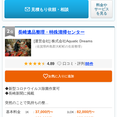
料金や
サービス
見積もり依頼・相談
を見る
2
位
長崎遺品整理・特殊清掃センター
[運営会社]
株式会社Aquatic Dreams
（佐賀県杵島郡大町町の生前整理）
4.89
88
口コミ・評判
件
お気に入りに追加
◆新型コロナウイルス除菌作業可
◆長崎新聞に掲載
突然のことで気持ちの整...
基本料金
37,000
82,000
円〜
円〜
1K
1LDK