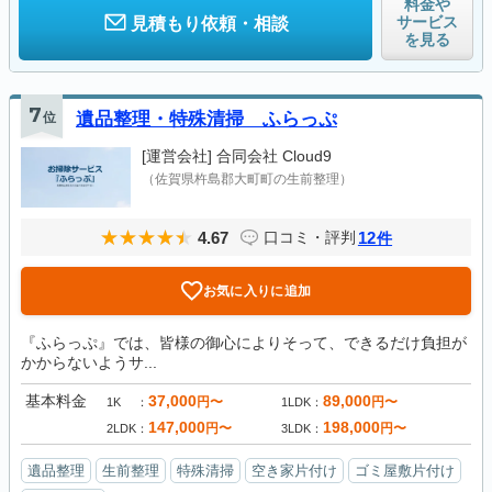
料金や
サービス
見積もり依頼・相談
を見る
7
位
遺品整理・特殊清掃 ふらっぷ
[運営会社]
合同会社 Cloud9
（佐賀県杵島郡大町町の生前整理）
4.67
12
口コミ・評判
件
お気に入りに追加
『ふらっぷ』では、皆様の御心によりそって、できるだけ負担が
かからないようサ...
基本料金
37,000
89,000
円〜
円〜
1K
1LDK
147,000
198,000
円〜
円〜
2LDK
3LDK
遺品整理
生前整理
特殊清掃
空き家片付け
ゴミ屋敷片付け