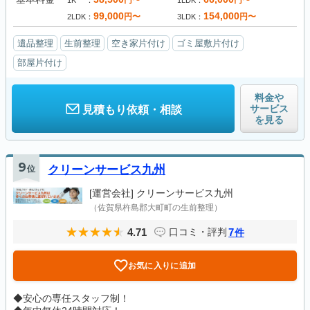
円〜
円〜
1K
1LDK
99,000
154,000
円〜
円〜
2LDK
3LDK
遺品整理
生前整理
空き家片付け
ゴミ屋敷片付け
部屋片付け
料金や
サービス
見積もり依頼・相談
を見る
9
位
クリーンサービス九州
[運営会社]
クリーンサービス九州
（佐賀県杵島郡大町町の生前整理）
4.71
7
口コミ・評判
件
お気に入りに追加
◆安心の専任スタッフ制！