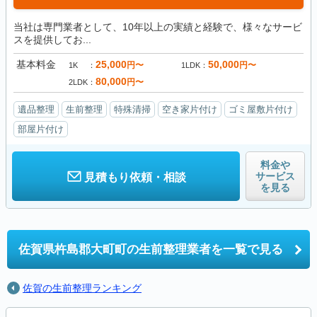
当社は専門業者として、10年以上の実績と経験で、様々なサービ
スを提供してお...
基本料金
25,000
50,000
円〜
円〜
1K
1LDK
80,000
円〜
2LDK
遺品整理
生前整理
特殊清掃
空き家片付け
ゴミ屋敷片付け
部屋片付け
料金や
サービス
見積もり依頼・相談
を見る
佐賀県杵島郡大町町の
生前整理業者を一覧で見る
佐賀の生前整理ランキング