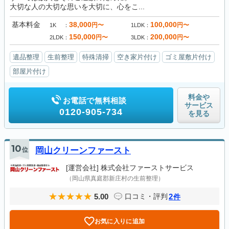
大切な人の大切な思いを大切に、心をこ...
基本料金
38,000
100,000
円〜
円〜
1K
1LDK
150,000
200,000
円〜
円〜
2LDK
3LDK
遺品整理
生前整理
特殊清掃
空き家片付け
ゴミ屋敷片付け
部屋片付け
料金や
お電話で無料相談
サービス
0120-905-734
を見る
10
位
岡山クリーンファースト
[運営会社]
株式会社ファーストサービス
（岡山県真庭郡新庄村の生前整理）
5.00
2
口コミ・評判
件
お気に入りに追加