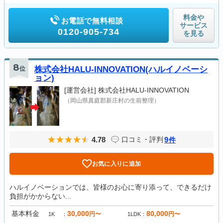
料金や
お電話で無料相談
サービス
0120-905-734
を見る
8
位
株式会社HALU-INNOVATION(ハルイノベーシ
ョン)
[運営会社]
株式会社HALU-INNOVATION
（岡山県真庭郡新庄村の生前整理）
4.78
9
口コミ・評判
件
お気に入りに追加
ハルイノベーションでは、皆様のお心に寄り添って、できるだけ
負担がかからない...
基本料金
30,000
80,000
円〜
円〜
1K
1LDK