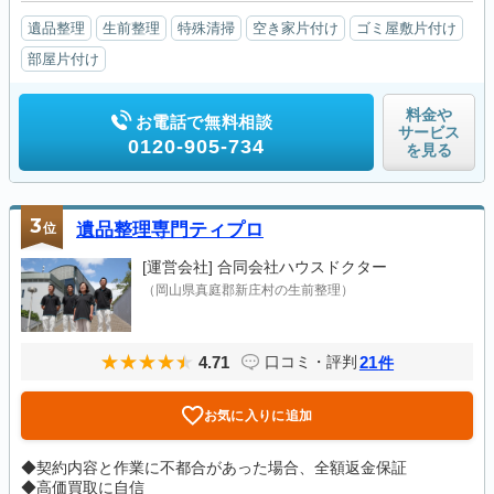
遺品整理
生前整理
特殊清掃
空き家片付け
ゴミ屋敷片付け
部屋片付け
料金や
お電話で無料相談
サービス
0120-905-734
を見る
3
位
遺品整理専門ティプロ
[運営会社]
合同会社ハウスドクター
（岡山県真庭郡新庄村の生前整理）
4.71
21
口コミ・評判
件
お気に入りに追加
◆契約内容と作業に不都合があった場合、全額返金保証
◆高価買取に自信