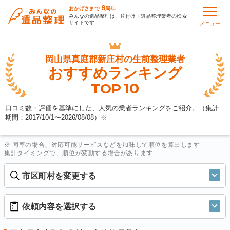
8
おかげさまで
周年
みんなの遺品整理は、片付け・遺品整理業者の検索
サイトです
メニュー
岡山県真庭郡新庄村の
生前整理業者
おすすめランキング
10
TOP
口コミ数・評価を基準にした、人気の業者ランキングをご紹介。（集計
期間：2017/10/1〜
2026/08/08
）
※
※ 同率の場合、対応可能サービスなどを加味して順位を算出します
集計タイミングで、順位が変動する場合があります
市区町村を変更する
依頼内容を選択する