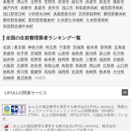
倉敷市
津山市
玉野市
笠岡市
井原市
総社市
高梁市
新見市
備前市
瀬戸内市
赤磐市
真庭市
美作市
浅口市
和気郡和気町
都窪郡早島町
浅口郡里庄町
小田郡矢掛町
真庭郡新庄村
苫田郡鏡野町
勝田郡勝央町
勝田郡奈義町
英田郡西粟倉村
久米郡久米南町
久米郡美咲町
加賀郡吉備中央町
全国の生前整理業者ランキング一覧
全国
東京都
神奈川県
埼玉県
千葉県
茨城県
栃木県
群馬県
北海道
青森県
岩手県
宮城県
秋田県
山形県
福島県
新潟県
富山県
石川県
福井県
山梨県
長野県
岐阜県
静岡県
愛知県
三重県
滋賀県
京都府
大阪府
兵庫県
奈良県
和歌山県
鳥取県
島根県
岡山県
広島県
山口県
徳島県
香川県
愛媛県
高知県
福岡県
佐賀県
長崎県
熊本県
大分県
宮崎県
鹿児島県
沖縄県
LIFULLの関連サービス
LIFULLのサービス
みんなの遺品整理を運営する株式会社LIFULL seniorは、情報セ
不動産・住宅
引越し
老人ホーム
地方創生
ママの就労支援
キュリティマネジメントシステムの国際規格「ISO/IEC
不動産クラウドファンディング
遺品整理
老後の暮らし情報
27001」および国内規格「JIS Q 27001」の認証を取得していま
農業技術
す。
みんなの遺品整理を運営する株式会社LIFULL seniorは、株式会社
LIFULL HOME'Sのサービス
LIFULL(東証プライム市場上場)のグループ企業です。