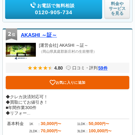
料金や
お電話で無料相談
サービス
0120-905-734
を見る
2
位
AKASHI ～証～
[運営会社]
AKASHI ～証～
（岡山県真庭郡新庄村の生前整理）
4.80
59
口コミ・評判
件
お気に入りに追加
◆クレカ決済対応可！
◆買取にてお値引き！
■年間作業300件
◆リフォー...
基本料金
30,000
50,000
円〜
円〜
1K
1LDK
70,000
100,000
円〜
円〜
2LDK
3LDK