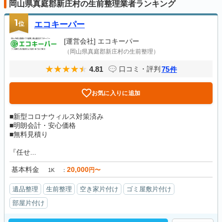
岡山県真庭郡新庄村の生前整理業者ランキング
1
位
エコキーパー
[運営会社]
エコキーパー
（岡山県真庭郡新庄村の生前整理）
4.81
75
口コミ・評判
件
お気に入りに追加
■新型コロナウィルス対策済み
■明朗会計・安心価格
■無料見積り
『任せ...
基本料金
20,000
円〜
1K
遺品整理
生前整理
空き家片付け
ゴミ屋敷片付け
部屋片付け