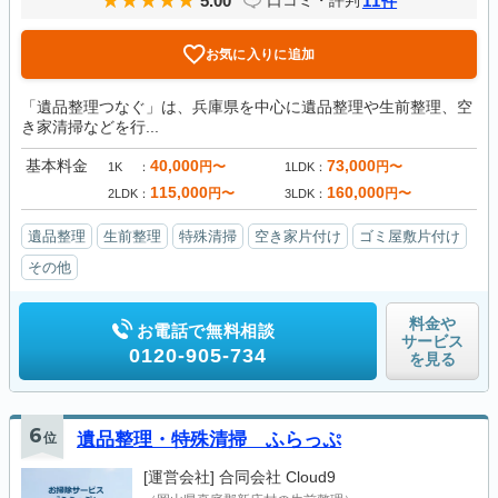
5.00
11
口コミ・評判
件
お気に入りに追加
「遺品整理つなぐ」は、兵庫県を中心に遺品整理や生前整理、空
き家清掃などを行...
基本料金
40,000
73,000
円〜
円〜
1K
1LDK
115,000
160,000
円〜
円〜
2LDK
3LDK
遺品整理
生前整理
特殊清掃
空き家片付け
ゴミ屋敷片付け
その他
料金や
お電話で無料相談
サービス
0120-905-734
を見る
6
位
遺品整理・特殊清掃 ふらっぷ
[運営会社]
合同会社 Cloud9