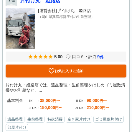
位
片付け丸 姫路店
[運営会社]
片付け丸 姫路店
（岡山県真庭郡新庄村の生前整理）
5.00
9
口コミ・評判
件
お気に入りに追加
片付け丸・姫路店では、遺品整理・生前整理をはじめゴミ屋敷清
掃やお引越など、...
基本料金
38,000
90,000
円〜
円〜
1K
1LDK
150,000
210,000
円〜
円〜
2LDK
3LDK
遺品整理
生前整理
特殊清掃
空き家片付け
ゴミ屋敷片付け
部屋片付け