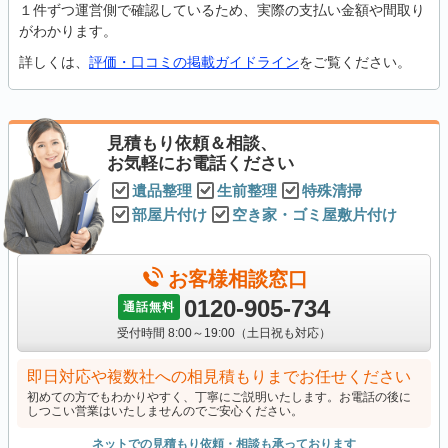
１件ずつ運営側で確認しているため、実際の支払い金額や間取り
がわかります。
詳しくは、
評価・口コミの掲載ガイドライン
をご覧ください。
見積もり依頼＆相談、
お気軽にお電話ください
遺品整理
生前整理
特殊清掃
部屋片付け
空き家・ゴミ屋敷片付け
お客様相談窓口
0120-905-734
通話無料
受付時間 8:00～19:00（土日祝も対応）
即日対応や複数社への相見積もりまでお任せください
初めての方でもわかりやすく、丁寧にご説明いたします。お電話の後に
しつこい営業はいたしませんのでご安心ください。
ネットでの見積もり依頼・相談も承っております