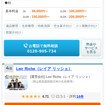
◆特...
基本料金
38,000
100,000
円〜
円〜
1K
1LDK
150,000
200,000
円〜
円〜
2LDK
3LDK
遺品整理
生前整理
特殊清掃
空き家片付け
ゴミ屋敷片付け
部屋片付け
料金や
お電話で無料相談
サービス
0120-905-734
を見る
4
位
Leir Riche（レイア リッシェ）
[運営会社]
Leir Riche（レイア リッシェ）
（岡山県真庭郡新庄村の生前整理）
4.71
14
口コミ・評判
件