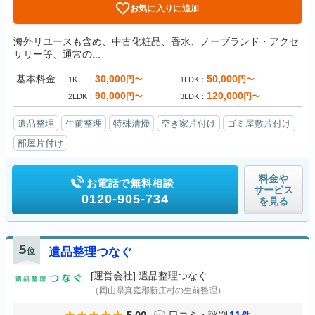
お気に入りに追加
海外リユースも含め、中古化粧品、香水、ノーブランド・アクセ
サリー等、通常の...
基本料金
30,000
50,000
円〜
円〜
1K
1LDK
90,000
120,000
円〜
円〜
2LDK
3LDK
遺品整理
生前整理
特殊清掃
空き家片付け
ゴミ屋敷片付け
部屋片付け
料金や
お電話で無料相談
サービス
0120-905-734
を見る
5
位
遺品整理つなぐ
[運営会社]
遺品整理つなぐ
（岡山県真庭郡新庄村の生前整理）