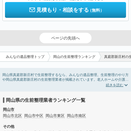
見積もり・相談をする
（無料）
ページの先頭へ
みんなの遺品整理トップ
岡山の生前整理ランキング
真庭郡新庄村の
岡山県真庭郡新庄村で生前整理するなら、みんなの遺品整理。生前整理のやり方
や岡山県真庭郡新庄村の生前整理業者が掲載されています。老人ホームや介護施
設入居に伴う不用品の処分・回収・引き取りから、在宅介護の介護整理や福祉住
環境整理まで対応しています。岡山県真庭郡新庄村の生前整理の料金相場情報だ
けで業者を決められない場合は、不用品の買取や遺産・財産にかかわる相続相談
などのオプションサービスで絞り込み検索を利用してみましょう。
岡山県の生前整理業者ランキング一覧
またお役立ち情報も豊富なので終活でエンディングノートの選び方や、整理整
頓・老前整理・生前整理のコツについてもチェックしてみてください。
岡山市
岡山市北区
岡山市中区
岡山市東区
岡山市南区
その他