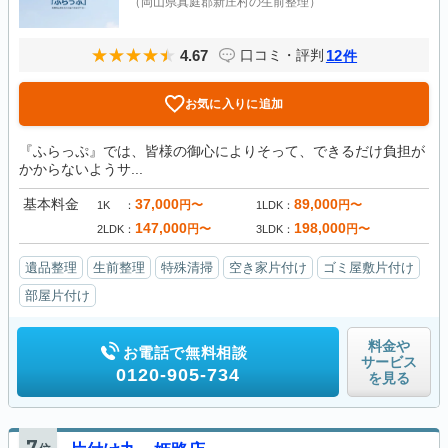
（岡山県真庭郡新庄村の生前整理）
4.67
12
口コミ・評判
件
お気に入りに追加
『ふらっぷ』では、皆様の御心によりそって、できるだけ負担が
かからないようサ...
基本料金
37,000
89,000
円〜
円〜
1K
1LDK
147,000
198,000
円〜
円〜
2LDK
3LDK
遺品整理
生前整理
特殊清掃
空き家片付け
ゴミ屋敷片付け
部屋片付け
料金や
お電話で無料相談
サービス
0120-905-734
を見る
7