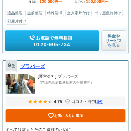
120,000
150,000
円〜
円〜
2LDK
3LDK
遺品整理
生前整理
特殊清掃
空き家片付け
ゴミ屋敷片付け
部屋片付け
料金や
お電話で無料相談
サービス
0120-905-734
を見る
9
位
プラバーズ
[運営会社]
プラバーズ
（岡山県真庭郡新庄村の生前整理）
4.75
4
口コミ・評判
件
お気に入りに追加
すべては故人とそのご遺族のために。